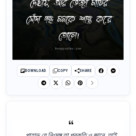
দেখায়, আর ভেজা মাটির
সোঁদা গন্ধ মনকে শান্ত করে
তোলে।
DOWNLOAD
COPY
SHARE
পাহাড় যে নিঃসঙ্গ তা প্রকৃতি ও জানে, তাই