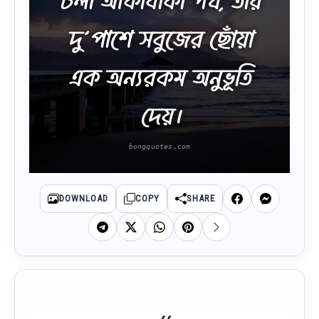
চলা আঁকাবাঁকা পথ, তার
দু’পাশে সবুজের ছোঁয়া
এক অন্যরকম অনুভূতি
দেয়।
DOWNLOAD
COPY
SHARE