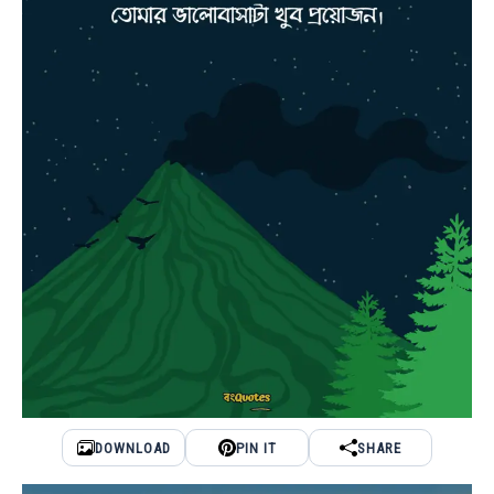
DOWNLOAD
PIN IT
SHARE