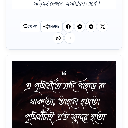
সত্যিই দেখতে অসাধারণ লাগে।
COPY
SHARE
এ পৃথিবীতে যদি পাহাড় না
থাকতো, তাহলে হয়তো
পৃথিবীটাই এত সুন্দর হতো