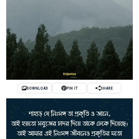
DOWNLOAD
PIN IT
SHARE