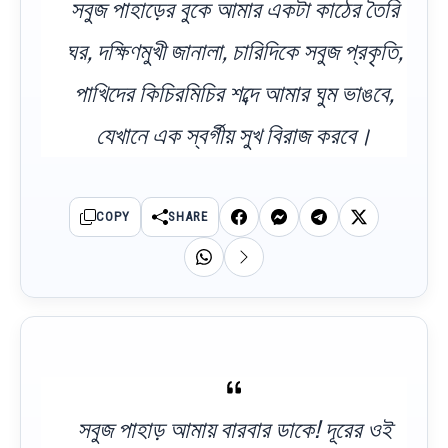
সবুজ পাহাড়ের বুকে আমার একটা কাঠের তৈরি
ঘর, দক্ষিণমুখী জানালা, চারিদিকে সবুজ প্রকৃতি,
পাখিদের কিচিরমিচির শব্দে আমার ঘুম ভাঙবে,
যেখানে এক স্বর্গীয় সুখ বিরাজ করবে।
COPY
SHARE
সবুজ পাহাড় আমায় বারবার ডাকে! দূরের ওই