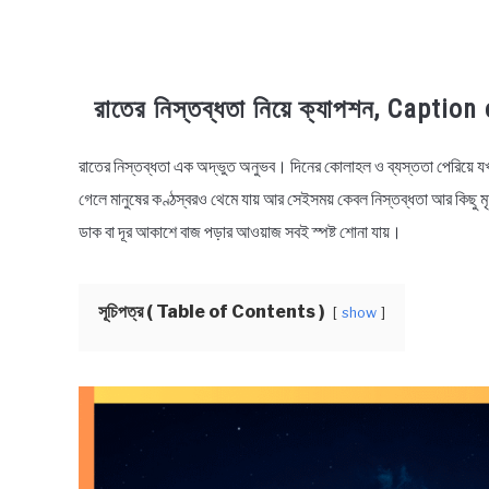
রাতের নিস্তব্ধতা নিয়ে ক্যাপশন, Capti
রাতের নিস্তব্ধতা এক অদ্ভুত অনুভব। দিনের কোলাহল ও ব্যস্ততা পেরিয়ে যখন 
in
Bengali
গেলে মানুষের কণ্ঠস্বরও থেমে যায় আর সেইসময় কেবল নিস্তব্ধতা আর কিছু মৃদ
Status
ডাক বা দূর আকাশে বাজ পড়ার আওয়াজ সবই স্পষ্ট শোনা যায়।
সূচিপত্র ( Table of Contents )
show