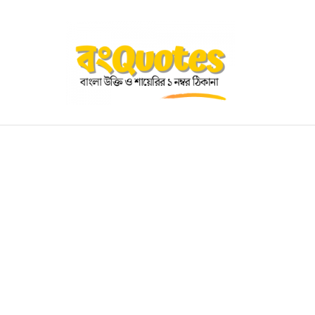
OGRAPHY
EDUCATIONAL
BENGALI WISHES
QUOT
BENGALI NAMES
BENGALI STORIES