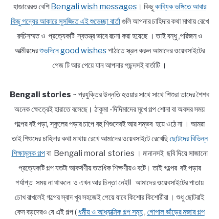
হাজারেরও বেশি
Bengali wish messages
। কিছু
কাব্যিক ভঙ্গিতে আবার
কিছু গদ্যের আকারে সুসজ্জিত এই শুভেচ্ছা বার্তা
গুলি আপনার চাহিদার কথা মাথায় রেখে
রুচিসম্মত ও প্রত্যেকটি স্বতন্ত্র ভাবে রচনা করা হয়েছে । তাই বন্ধু ,পরিজন ও
আত্মীয়দের
শুভদিনে good wishes
পাঠাতে স্ক্রল করুন আমাদের ওয়েবসাইটের
পেজ টি আর পেয়ে যান আপনার পছন্দসই বার্তাটি ।
Bengali stories
~ প্রযুক্তির উন্নতি হওয়ার সাথে সাথে শিশুরা তাদের শৈশব
অনেক ক্ষেত্রেই হারাতে বসেছে। ঠাকুমা -দিদিমাদের মুখে গল্প শোনা বা অবসর সময়
গল্পের বই পড়া, স্কুলের পড়ার চাপে বহু শিশুদেরই আর সম্ভব হয়ে ওঠে না । আমরা
তাই শিশুদের চাহিদার কথা মাথায় রেখে আমাদের ওয়েবসাইটে রেখেছি
ছোটদের বিভিন্ন
শিক্ষামূলক গল্প
বা Bengali moral stories । মানানসই ছবি দিয়ে সাজানো
প্রত্যেকটি গল্প যতটা আকর্ষণীয় ততধিক শিক্ষণীয়ও বটে। তাই গল্পের বই পড়ার
পর্যাপ্ত সময় না থাকলে ও এখন আর চিন্তা নেই!! আমাদের ওয়েবসাইটের পাতায়
চোখ রাখলেই গল্পের স্বাদ খুব সহজেই পেয়ে যাবে কিশোর কিশোরীরা । শুধু ছোটরাই
কেন বড়দেরও যে এই গল্প (
ধর্মীয় ও আধ্যাত্মিক গল্প সমূহ
,
গোপাল ভাঁড়ের মজার গল্প