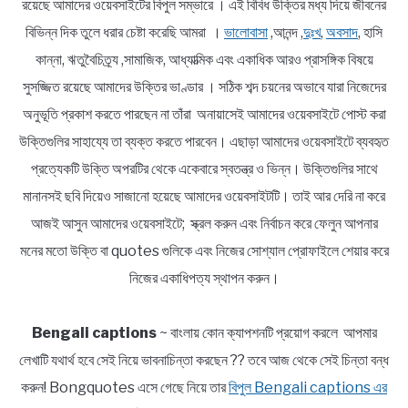
রয়েছে আমাদের ওয়েবসাইটের বিপুল সম্ভারে । এই বিবিধ উক্তির মধ্য দিয়ে জীবনের
বিভিন্ন দিক তুলে ধরার চেষ্টা করেছি আমরা ।
ভালোবাসা
,আনন্দ ,
দুঃখ
,
অবসাদ
, হাসি
কান্না, ঋতুবৈচিত্র্য ,সামাজিক, আধ্যাত্মিক এবং একাধিক আরও প্রাসঙ্গিক বিষয়ে
সুসজ্জিত রয়েছে আমাদের উক্তির ভাণ্ডার । সঠিক শব্দ চয়নের অভাবে যারা নিজেদের
অনুভূতি প্রকাশ করতে পারছেন না তাঁরা অনায়াসেই আমাদের ওয়েবসাইটে পোস্ট করা
উক্তিগুলির সাহায্যে তা ব্যক্ত করতে পারবেন। এছাড়া আমাদের ওয়েবসাইটে ব্যবহৃত
প্রত্যেকটি উক্তি অপরটির থেকে একেবারে স্বতন্ত্র ও ভিন্ন। উক্তিগুলির সাথে
মানানসই ছবি দিয়েও সাজানো হয়েছে আমাদের ওয়েবসাইটটি। তাই আর দেরি না করে
আজই আসুন আমাদের ওয়েবসাইটে; স্ক্রল করুন এবং নির্বাচন করে ফেলুন আপনার
মনের মতো উক্তি বা quotes গুলিকে এবং নিজের সোশ্যাল প্রোফাইলে শেয়ার করে
নিজের একাধিপত্য স্থাপন করুন।
Bengali captions
~ বাংলায় কোন ক্যাপশনটি প্রয়োগ করলে আপমার
লেখাটি যথার্থ হবে সেই নিয়ে ভাবনাচিন্তা করছেন ?? তবে আজ থেকে সেই চিন্তা বন্ধ
করুন! Bongquotes এসে গেছে নিয়ে তার
বিপুল Bengali captions এর