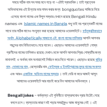
সময়ে সঠিক নাম সব সময় মনে পড়ে না ~এটাই স্বাভাবিক। তাই প্রত্যেক
অভিভাবকের এই চিন্তার ভার লাঘব করার জন্য bongquotes সাজিয়ে নিয়ে
এসেছে বাংলা নামের এক বিপুল সম্ভার যেখানে রয়েছে Bengali Hindu
names এবং
Islamic names in Bangla
. শুধু তাই নয় প্রত্যেকটি নামের
সাথে তার সঠিক মানেও সংযুক্ত করা হয়েছে আমাদের ওয়েবসাইটে।
বর্ণানুক্রমিকভাবে
অর্থাৎ Alphabetically সাজানো এই বাংলা নামের তালিকায়
আপনি আপনার
পছন্দের নাম নিশ্চিতভাবে পেয়ে যাবেন। এছাড়াও আমাদের ওয়েবসাইটে পোষ্য
প্রাণীদের নামের তালিকাও রয়েছে যেখান থেকে আপনি আপনার প্রিয় পোষ্যটির জন্য
মানানসই ও অর্থবহ নাম অনায়াসেই নির্বাচন করে নিতে পারেন। এছাড়াও রয়েছে
বাড়ির
নাম
,
দোকানের নাম
, রেস্তোরাঁর নাম ,
ফেইসবুক ও ইনস্টাগ্রামের সুন্দর নামের সংকলন
এবং আরও
একাধিক অভিনব নামের সম্ভার
। তাই দেরি না করে আজই আসুন
আমাদের ওয়েবসাইটে আর যাচাই করে নিন আমাদের অভিনবত্ব ।
Bengali jokes
~ কর্মব্যস্ত এই পৃথিবীতে হাস্যরসবোধ প্রায় উঠেই গেছে
বললে চলে। ব্যস্ততার কারণে বই পড়ার সময়টুকুও আজ মানুষের নেই । এই