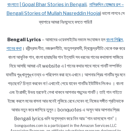
বাংলাতে | Gopal Bhar Stories in Bengali
,
নাসিরুদ্দিন হোজ্জার গল্প –
Bengali Stories of Mullah Nasreddin Hooja
) ভালো লাগবে সে
ব্যাপারে আমরা নিঃসন্দেহে বলতে পারি !!
Bengali Lyrics
– আমাদের ওয়েবসাইটের নবতম সংযোজন হল
বাংলা লিরিক্স,
গানের কথা
। রবীন্দ্রসংগীত, নজরুলগীতি, অতুলপ্রসাদী, দ্বিজেন্দ্রগীতি থেকে শুরু করে
বাংলা আধুনিক গান, বাংলা ছায়াছবির গান ইত্যাদি সব ধরনের গানের কথামালা সাজিয়ে
নিয়ে আসছি আমরা এই website এ l গানের কথার সাথে সাথে গানটি সম্পর্কিত
যাবতীয় পুঙ্খানুপুঙ্খ তথ্য ও পরিবেশন করা হবে এখানে। আপনার প্রিয় গানটির সুর মনে
পড়ছেনা? চিন্তা করবেন না ! এখানেই পেয়ে যাবেন গানটির ইউটিউব লিংকও । বাংলা
এবং ইংরাজী; উভয় হরফেই লেখা থাকবে আপনার পছন্দের গানটি। তাই গান গাইতে
ইচ্ছে করলে মনের বাসনা আর মনেই লুকিয়ে রেখে দেবেন না; নিজের সঙ্গীত প্রতিভাকে
আবার নতুন করে জাগিয়ে তুলুন। bonquotes এ অসুন আর আপনার প্রিয়
Bengali lyrics গুলি অনুসন্ধান করে নিন আর “গান ভালবেসে গান”।
bongquotes.com is a participant in the Amazon Services LLC
Associates Program, an affiliate advertising program designed to