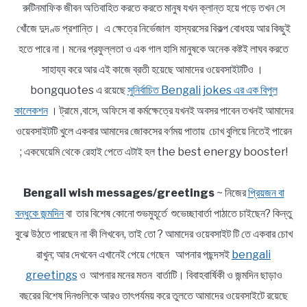
রুটিনমাফিক জীবন অতিবাহিত করতে করতে মানুষ যখন ক্লান্ত হয়ে পড়ে তখন সে
খোঁজে দুদণ্ড প্রশান্তি। এ ক্ষেত্রে নির্ভেজাল হাস্যরসের বিকল্প বোধহয় আর কিছুই
হতে পারে না। মনের প্রফুল্লতা ও এক গাল হাসি মানুষকে অনেক কষ্টই লাঘব করতে
সাহায্য করে আর এই কাজে ব্রতী হয়েছে আমাদের ওয়েবসাইটটিও ।
bongquotes এ রয়েছে
সুনির্বাচিত Bengali jokes এর এক বিপুল
কালেকশন
। ট্রামে ,বাসে, অফিসে বা কর্মক্ষেত্রে যখনই অবসর পাবেন তখনই আমাদের
ওয়েবসাইটটি খুলে একবার আমাদের জোকসের বর্ণময় পাতায় চোখ বুলিয়ে নিতেই পারেন
; একঘেয়েমি থেকে রেহাই পেতে এটাই হল the best energy booster!
Bengali wish messages/greetings
~ নিজের
প্রিয়জন বা
বন্ধুকে জন্মদিন
বা তার বিশেষ কোনো শুভমুহূর্তে শুভেচ্ছাবার্তা পাঠাতে চাইছেন? কিন্তু
বুঝে উঠতে পারছেন না কী লিখবেন, তাই তো ? আমাদের ওয়েবসাইট টি তে একবার চোখ
রাখুন; আর দেখবেন এখানেই পেয়ে গেছেন আপনার পছন্দসই
bengali
greetings
ও আপনার মনের মতন বার্তাটি। বিবাহবার্ষিকী ও জন্মদিন ছাড়াও
বছরের বিশেষ দিনগুলিকে আরও তাৎপর্যময় করে তুলতে আমাদের ওয়েবসাইটে রয়েছে