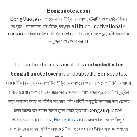
Bongquotes.com
BongQuotes-এ পাবেন বাংলা উক্তি, ক্যাপশন, স্ট্যাটাস ও শায়েরীর বিশাল
সংগ্রহ। ভালোবাসা, কষ্ট, জীবন, বন্ধুত্ব, attitude, motivational ও
romantic বিষয়ের উপর শত শত বাংলা quotes ছবি সহ পড়ুন, কপি করুন এবং
বন্ধুদের সঙ্গে শেয়ার করুন।
The authentic most and dedicated
website for
bengali quote lovers
is undoubtedly, Bongquotes.
সমসাময়িক বিভিন্ন বিষয় সম্পর্কিত উক্তি, ক্যাপশনের পসরা সাজিয়ে প্রতিনিয়ত আমরা
হাজির হয়ে যাই আপনাদের মনোরঞ্জনের উদ্দেশ্যে। আপনাদের প্রত্যেকটি অনুভূতির
মূল্য আমাদের কাছে অপরিসীম আর তাই সেই প্রতিটি অনুভূতিকে বাঙ্ময় করে তোলার
জন্য আমরা আপনাদের সামনে তুলে ধরেছি হাজারো Bengali quotes,
Bengali captions ,
Bengali status
এবং আরও অনেক কিছু যা
সম্পূর্ণভাবে স্বতন্ত্র , মার্জিত এবং রুচিশীল। তবে শুধুমাত্র উক্তি এবং ক্যাপশনের