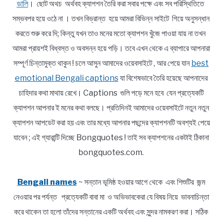
ডালি
। ছোট অথচ অর্থবহ ক্যাপশন তৈরি করা সবার পক্ষে এবং সব পরিস্থিতিতে
সম্ভবপর হয়ে ওঠে না । তখন বিভ্রান্ত হয়ে আমরা বিভিন্ন সাইটে গিয়ে অনুসন্ধান
করতে শুরু করে দি; কিন্তু যখন তাও মনের মতো ক্যাপশন খুঁজে পাওয়া যায় না তখন
আমরা প্রায়শই বিধ্বস্ত ও অবসন্ন হয়ে পড়ি। তবে এখন থেকে এ ব্যাপারে আপনারা
সম্পূর্ণ চিন্তামুক্ত থাকুন ! চলে আসুন আমাদের ওয়েবসাইটে , আর পেয়ে যান
best
emotional Bengali captions
যা বিশেষভাবে তৈরি হয়েছে আপনাদের
চাহিদার কথা মাথায় রেখে। Captions গুলি পড়ে মনে হবে যেন প্রত্যেকটি
ক্যাপশন আপনার ই মনের কথা বলছে। প্রতিদিনই আমাদের ওয়েবসাইটে নতুন নতুন
ক্যাপশন আপডেট করা হয় এবং তার মধ্যে আপনার পছন্দের ক্যাপশনটি অবশ্যই পেয়ে
যাবেন ; এই গ্যারান্টি দিচ্ছে Bongquotes ! তাই সব ক্যাপশনের একটাই ঠিকানা
bongquotes.com.
Bengali names
~ সন্তান ভূমিষ্ঠ হওয়ার আগে থেকে এবং শিশুটির জন্ম
নেওয়ার পর পর্যন্ত প্রত্যেকটি বাবা মা ও অভিভাবকেরা যে বিষয় নিয়ে ভাবনাচিন্তা
করে থাকেন তা হলো তাঁদের সন্তানের একটি অর্থবহ এবং সুন্দর নামকরণ করা। সঠিক