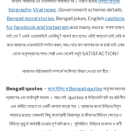
মধ্যেই আমাদের এই ওয়েবসাইট সীমাবদ্ধ নয়। এখানে রয়েছে
বিখ্যাত মানুষের
biography
,
Viral news
, Government scheme details,
Bengali moral stories
, Bengali jokes, English
captions
for facebook and Instagram
and many more. অবাক হচ্ছেন,
তাই তো ? একই ওয়েবসাইটে এতকিছু? আশ্চর্য মনে হলেও এটাই বাস্তব ! তাই দেরি না
করে আমাদের ওয়েবসাইটে লগইন করুন, আর পেয়ে যান আপনার মন যা চায়! তাই এবার
থেকে অনুসন্ধানের পালা শেষ!! এখন থেকেই শুধুই SATISFACTION !
আমাদের পরিষেবাগুলি সম্পর্কে সংক্ষিপ্ত বিবরণ দেওয়া হল নীচে :
Bengali quotes
~
বাংলা উক্তি বা Bengali quotes
মানুষের বক্তব্য
প্রকাশের এক সর্বোৎকৃষ্ট মাধ্যম । আর সেই quotes বা উক্তিগুলি যদি হয় রুচিশীল
এবং মার্জিত তাহলে তা একটি আলাদা মাত্রা পায় । আমাদের বাংলা উক্তির বিপুল
সম্ভারে রয়েছে সেরকমই কিছু মনোগ্রাহী বিষয়সমূহ যা জীবনের বিভিন্ন ক্ষেত্রে ও
বিভিন্ন মুহূর্তে কার্যকরী হওয়ার পূর্ণ দাবি রাখে। সুনির্বাচিত উক্তির সংকলন ও বাণী