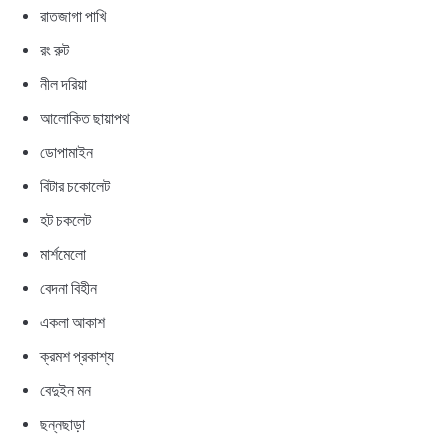
রাতজাগা পাখি
রং রুট
নীল দরিয়া
আলোকিত ছায়াপথ
ডোপামাইন
বিটার চকোলেট
হট চকলেট
মার্শমেলো
বেদনা বিহীন
একলা আকাশ
ক্রমশ প্রকাশ্য
বেদুইন মন
ছন্নছাড়া