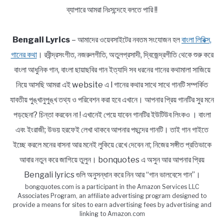
ব্যাপারে আমরা নিঃসন্দেহে বলতে পারি !!
Bengali Lyrics
– আমাদের ওয়েবসাইটের নবতম সংযোজন হল
বাংলা লিরিক্স,
গানের কথা
। রবীন্দ্রসংগীত, নজরুলগীতি, অতুলপ্রসাদী, দ্বিজেন্দ্রগীতি থেকে শুরু করে
বাংলা আধুনিক গান, বাংলা ছায়াছবির গান ইত্যাদি সব ধরনের গানের কথামালা সাজিয়ে
নিয়ে আসছি আমরা এই website এ l গানের কথার সাথে সাথে গানটি সম্পর্কিত
যাবতীয় পুঙ্খানুপুঙ্খ তথ্য ও পরিবেশন করা হবে এখানে। আপনার প্রিয় গানটির সুর মনে
পড়ছেনা? চিন্তা করবেন না ! এখানেই পেয়ে যাবেন গানটির ইউটিউব লিংকও । বাংলা
এবং ইংরাজী; উভয় হরফেই লেখা থাকবে আপনার পছন্দের গানটি। তাই গান গাইতে
ইচ্ছে করলে মনের বাসনা আর মনেই লুকিয়ে রেখে দেবেন না; নিজের সঙ্গীত প্রতিভাকে
আবার নতুন করে জাগিয়ে তুলুন। bonquotes এ অসুন আর আপনার প্রিয়
Bengali lyrics গুলি অনুসন্ধান করে নিন আর “গান ভালবেসে গান”।
bongquotes.com is a participant in the Amazon Services LLC
Associates Program, an affiliate advertising program designed to
provide a means for sites to earn advertising fees by advertising and
linking to Amazon.com