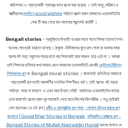
রুচিসম্মত ও প্রত্যেকটি স্বতন্ত্র ভাবে রচনা করা হয়েছে । তাই বন্ধু ,পরিজন ও
আত্মীয়দের
শুভদিনে good wishes
পাঠাতে স্ক্রল করুন আমাদের ওয়েবসাইটের
পেজ টি আর পেয়ে যান আপনার পছন্দসই বার্তাটি ।
Bengali stories
~ প্রযুক্তির উন্নতি হওয়ার সাথে সাথে শিশুরা তাদের শৈশব
অনেক ক্ষেত্রেই হারাতে বসেছে। ঠাকুমা -দিদিমাদের মুখে গল্প শোনা বা অবসর সময়
গল্পের বই পড়া, স্কুলের পড়ার চাপে বহু শিশুদেরই আর সম্ভব হয়ে ওঠে না । আমরা
তাই শিশুদের চাহিদার কথা মাথায় রেখে আমাদের ওয়েবসাইটে রেখেছি
ছোটদের বিভিন্ন
শিক্ষামূলক গল্প
বা Bengali moral stories । মানানসই ছবি দিয়ে সাজানো
প্রত্যেকটি গল্প যতটা আকর্ষণীয় ততধিক শিক্ষণীয়ও বটে। তাই গল্পের বই পড়ার
পর্যাপ্ত সময় না থাকলে ও এখন আর চিন্তা নেই!! আমাদের ওয়েবসাইটের পাতায়
চোখ রাখলেই গল্পের স্বাদ খুব সহজেই পেয়ে যাবে কিশোর কিশোরীরা । শুধু ছোটরাই
কেন বড়দেরও যে এই গল্প (
ধর্মীয় ও আধ্যাত্মিক গল্প সমূহ
,
গোপাল ভাঁড়ের মজার গল্প
বাংলাতে | Gopal Bhar Stories in Bengali
,
নাসিরুদ্দিন হোজ্জার গল্প –
Bengali Stories of Mullah Nasreddin Hooja
) ভালো লাগবে সে