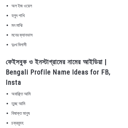
অল ইজ ওয়েল
হলুদ পাখি
মন মাঝি
মনের ক্যানভাস
দুঃখ বিলাসী
ফেইসবুক ও ইনস্টাগ্রামের নামের আইডিয়া |
Bengali Profile Name Ideas for FB,
Insta
অবাঞ্ছিত আমি
তুচ্ছ আমি
বিষাক্ত মানুষ
চক্রব্যূহ