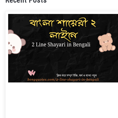
Recent Posts
link
to
বাংলা
শায়েরী
২