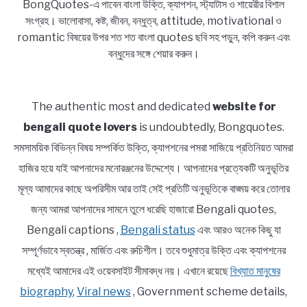
BongQuotes-এ পাবেন বাংলা উক্তি, ক্যাপশন, স্ট্যাটাস ও শায়েরীর বিশাল
সংগ্রহ। ভালোবাসা, কষ্ট, জীবন, বন্ধুত্ব, attitude, motivational ও
romantic বিষয়ের উপর শত শত বাংলা quotes ছবি সহ পড়ুন, কপি করুন এবং
বন্ধুদের সঙ্গে শেয়ার করুন।
The authentic most and dedicated
website for
bengali quote lovers
is undoubtedly, Bongquotes.
সমসাময়িক বিভিন্ন বিষয় সম্পর্কিত উক্তি, ক্যাপশনের পসরা সাজিয়ে প্রতিনিয়ত আমরা
হাজির হয়ে যাই আপনাদের মনোরঞ্জনের উদ্দেশ্যে। আপনাদের প্রত্যেকটি অনুভূতির
মূল্য আমাদের কাছে অপরিসীম আর তাই সেই প্রতিটি অনুভূতিকে বাঙ্ময় করে তোলার
জন্য আমরা আপনাদের সামনে তুলে ধরেছি হাজারো Bengali quotes,
Bengali captions ,
Bengali status
এবং আরও অনেক কিছু যা
সম্পূর্ণভাবে স্বতন্ত্র , মার্জিত এবং রুচিশীল। তবে শুধুমাত্র উক্তি এবং ক্যাপশনের
মধ্যেই আমাদের এই ওয়েবসাইট সীমাবদ্ধ নয়। এখানে রয়েছে
বিখ্যাত মানুষের
biography
,
Viral news
, Government scheme details,