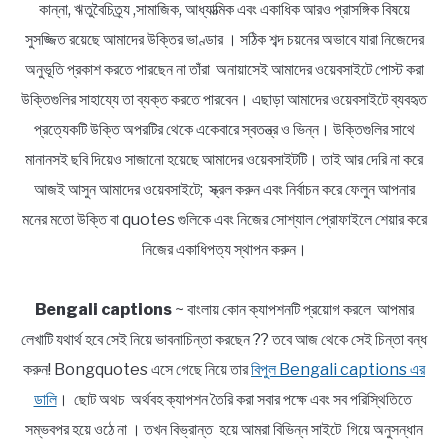
কান্না, ঋতুবৈচিত্র্য ,সামাজিক, আধ্যাত্মিক এবং একাধিক আরও প্রাসঙ্গিক বিষয়ে
সুসজ্জিত রয়েছে আমাদের উক্তির ভাণ্ডার । সঠিক শব্দ চয়নের অভাবে যারা নিজেদের
অনুভূতি প্রকাশ করতে পারছেন না তাঁরা অনায়াসেই আমাদের ওয়েবসাইটে পোস্ট করা
উক্তিগুলির সাহায্যে তা ব্যক্ত করতে পারবেন। এছাড়া আমাদের ওয়েবসাইটে ব্যবহৃত
প্রত্যেকটি উক্তি অপরটির থেকে একেবারে স্বতন্ত্র ও ভিন্ন। উক্তিগুলির সাথে
মানানসই ছবি দিয়েও সাজানো হয়েছে আমাদের ওয়েবসাইটটি। তাই আর দেরি না করে
আজই আসুন আমাদের ওয়েবসাইটে; স্ক্রল করুন এবং নির্বাচন করে ফেলুন আপনার
মনের মতো উক্তি বা quotes গুলিকে এবং নিজের সোশ্যাল প্রোফাইলে শেয়ার করে
নিজের একাধিপত্য স্থাপন করুন।
Bengali captions
~ বাংলায় কোন ক্যাপশনটি প্রয়োগ করলে আপমার
লেখাটি যথার্থ হবে সেই নিয়ে ভাবনাচিন্তা করছেন ?? তবে আজ থেকে সেই চিন্তা বন্ধ
করুন! Bongquotes এসে গেছে নিয়ে তার
বিপুল Bengali captions এর
ডালি
। ছোট অথচ অর্থবহ ক্যাপশন তৈরি করা সবার পক্ষে এবং সব পরিস্থিতিতে
সম্ভবপর হয়ে ওঠে না । তখন বিভ্রান্ত হয়ে আমরা বিভিন্ন সাইটে গিয়ে অনুসন্ধান