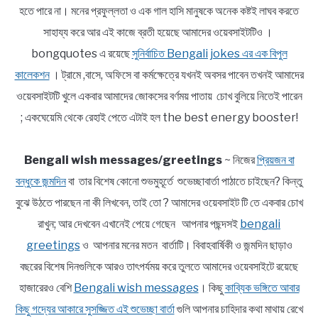
হতে পারে না। মনের প্রফুল্লতা ও এক গাল হাসি মানুষকে অনেক কষ্টই লাঘব করতে
সাহায্য করে আর এই কাজে ব্রতী হয়েছে আমাদের ওয়েবসাইটটিও ।
bongquotes এ রয়েছে
সুনির্বাচিত Bengali jokes এর এক বিপুল
কালেকশন
। ট্রামে ,বাসে, অফিসে বা কর্মক্ষেত্রে যখনই অবসর পাবেন তখনই আমাদের
ওয়েবসাইটটি খুলে একবার আমাদের জোকসের বর্ণময় পাতায় চোখ বুলিয়ে নিতেই পারেন
; একঘেয়েমি থেকে রেহাই পেতে এটাই হল the best energy booster!
Bengali wish messages/greetings
~ নিজের
প্রিয়জন বা
বন্ধুকে জন্মদিন
বা তার বিশেষ কোনো শুভমুহূর্তে শুভেচ্ছাবার্তা পাঠাতে চাইছেন? কিন্তু
বুঝে উঠতে পারছেন না কী লিখবেন, তাই তো ? আমাদের ওয়েবসাইট টি তে একবার চোখ
রাখুন; আর দেখবেন এখানেই পেয়ে গেছেন আপনার পছন্দসই
bengali
greetings
ও আপনার মনের মতন বার্তাটি। বিবাহবার্ষিকী ও জন্মদিন ছাড়াও
বছরের বিশেষ দিনগুলিকে আরও তাৎপর্যময় করে তুলতে আমাদের ওয়েবসাইটে রয়েছে
হাজারেরও বেশি
Bengali wish messages
। কিছু
কাব্যিক ভঙ্গিতে আবার
কিছু গদ্যের আকারে সুসজ্জিত এই শুভেচ্ছা বার্তা
গুলি আপনার চাহিদার কথা মাথায় রেখে