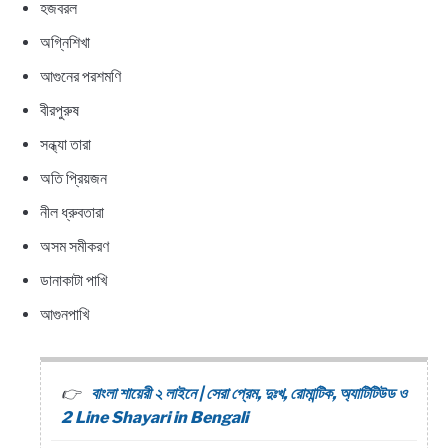
হজবরল
অগ্নিশিখা
আগুনের পরশমণি
বীরপুরুষ
সন্ধ্যা তারা
অতি প্রিয়জন
নীল ধ্রুবতারা
অসম সমীকরণ
ডানাকাটা পাখি
আগুনপাখি
বাংলা শায়েরী ২ লাইনে | সেরা প্রেম, দুঃখ, রোমান্টিক, অ্যাটিটিউড ও
2 Line Shayari in Bengali