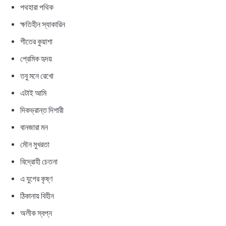
পথহারা পথিক
ক্ষতিহীন স্যাকারিন
শীতের কুয়াশা
প্রেমিক হৃদয়
তবু মনে রেখো
এটাই আমি
দিকভ্রান্ত দিশারী
বানজারা মন
মৌন মুখরতা
বিদ্রোহী চেতনা
এ যুগের কৃষ্ণ
ঠিকানায় বিহীন
অলীক স্বপ্ন