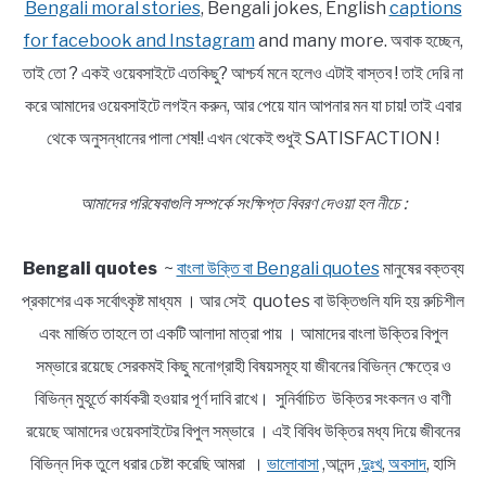
Bengali moral stories
, Bengali jokes, English
captions
for facebook and Instagram
and many more. অবাক হচ্ছেন,
তাই তো ? একই ওয়েবসাইটে এতকিছু? আশ্চর্য মনে হলেও এটাই বাস্তব ! তাই দেরি না
করে আমাদের ওয়েবসাইটে লগইন করুন, আর পেয়ে যান আপনার মন যা চায়! তাই এবার
থেকে অনুসন্ধানের পালা শেষ!! এখন থেকেই শুধুই SATISFACTION !
আমাদের পরিষেবাগুলি সম্পর্কে সংক্ষিপ্ত বিবরণ দেওয়া হল নীচে :
Bengali quotes
~
বাংলা উক্তি বা Bengali quotes
মানুষের বক্তব্য
প্রকাশের এক সর্বোৎকৃষ্ট মাধ্যম । আর সেই quotes বা উক্তিগুলি যদি হয় রুচিশীল
এবং মার্জিত তাহলে তা একটি আলাদা মাত্রা পায় । আমাদের বাংলা উক্তির বিপুল
সম্ভারে রয়েছে সেরকমই কিছু মনোগ্রাহী বিষয়সমূহ যা জীবনের বিভিন্ন ক্ষেত্রে ও
বিভিন্ন মুহূর্তে কার্যকরী হওয়ার পূর্ণ দাবি রাখে। সুনির্বাচিত উক্তির সংকলন ও বাণী
রয়েছে আমাদের ওয়েবসাইটের বিপুল সম্ভারে । এই বিবিধ উক্তির মধ্য দিয়ে জীবনের
বিভিন্ন দিক তুলে ধরার চেষ্টা করেছি আমরা ।
ভালোবাসা
,আনন্দ ,
দুঃখ
,
অবসাদ
, হাসি