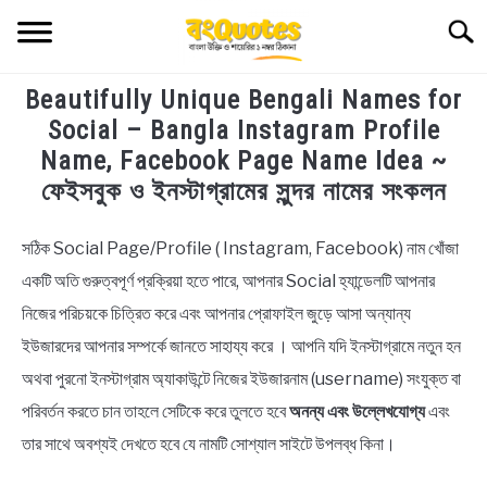
Skip
Searc
to
content
Beautifully Unique Bengali Names for
TECHNOLOGY
Social – Bangla Instagram Profile
Name, Facebook Page Name Idea ~
HEALTH & LIFESTYLE
ফেইসবুক ও ইনস্টাগ্রামের সুন্দর নামের সংকলন
BIOGRAPHY
সঠিক Social Page/Profile ( Instagram, Facebook) নাম খোঁজা
in
Bengali
একটি অতি গুরুত্বপূর্ণ প্রক্রিয়া হতে পারে, আপনার Social হ্যান্ডেলটি আপনার
EDUCATIONAL
Names
নিজের পরিচয়কে চিত্রিত করে এবং আপনার প্রোফাইল জুড়ে আসা অন্যান্য
BENGALI WISHES
ইউজারদের আপনার সম্পর্কে জানতে সাহায্য করে । আপনি যদি ইনস্টাগ্রামে নতুন হন
অথবা পুরনো ইনস্টাগ্রাম অ্যাকাউন্টে নিজের ইউজারনাম (username) সংযুক্ত বা
QUOTES & CAPTIONS
পরিবর্তন করতে চান তাহলে সেটিকে করে তুলতে হবে
অনন্য এবং উল্লেখযোগ্য
এবং
তার সাথে অবশ্যই দেখতে হবে যে নামটি সোশ্যাল সাইটে উপলব্ধ কিনা।
NEWS