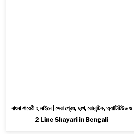
লাইনে
|
সেরা
প্রেম,
দুঃখ,
রোমান্টিক,
অ্যাটিটিউড
ও
2
Line
Shayari
in
Bengali
বাংলা শায়েরী ২ লাইনে | সেরা প্রেম, দুঃখ, রোমান্টিক, অ্যাটিটিউড ও
2 Line Shayari in Bengali