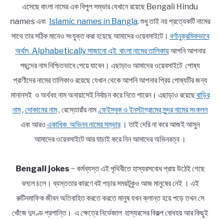
এসেছে বাংলা নামের এক বিপুল সম্ভার যেখানে রয়েছে Bengali Hindu
names এবং
Islamic names in Bangla
. শুধু তাই নয় প্রত্যেকটি নামের
সাথে তার সঠিক মানেও সংযুক্ত করা হয়েছে আমাদের ওয়েবসাইটে।
বর্ণানুক্রমিকভাবে
অর্থাৎ Alphabetically সাজানো এই বাংলা নামের তালিকায়
আপনি আপনার
পছন্দের নাম নিশ্চিতভাবে পেয়ে যাবেন। এছাড়াও আমাদের ওয়েবসাইটে পোষ্য
প্রাণীদের নামের তালিকাও রয়েছে যেখান থেকে আপনি আপনার প্রিয় পোষ্যটির জন্য
মানানসই ও অর্থবহ নাম অনায়াসেই নির্বাচন করে নিতে পারেন। এছাড়াও রয়েছে
বাড়ির
নাম
,
দোকানের নাম
, রেস্তোরাঁর নাম ,
ফেইসবুক ও ইনস্টাগ্রামের সুন্দর নামের সংকলন
এবং আরও
একাধিক অভিনব নামের সম্ভার
। তাই দেরি না করে আজই আসুন
আমাদের ওয়েবসাইটে আর যাচাই করে নিন আমাদের অভিনবত্ব ।
Bengali jokes
~ কর্মব্যস্ত এই পৃথিবীতে হাস্যরসবোধ প্রায় উঠেই গেছে
বললে চলে। ব্যস্ততার কারণে বই পড়ার সময়টুকুও আজ মানুষের নেই । এই
রুটিনমাফিক জীবন অতিবাহিত করতে করতে মানুষ যখন ক্লান্ত হয়ে পড়ে তখন সে
খোঁজে দুদণ্ড প্রশান্তি। এ ক্ষেত্রে নির্ভেজাল হাস্যরসের বিকল্প বোধহয় আর কিছুই