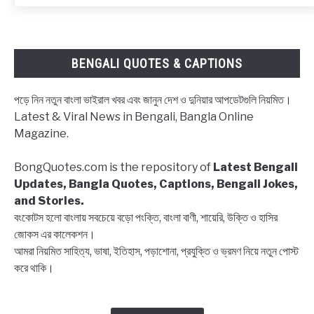
নিয়ে
ক্যাপশন,
উক্তি
|
BENGALI QUOTES & CAPTIONS
Block
status
পড়ে নিন নতুন বাংলা ভাইরাল খবর এবং জানুন দেশ ও দুনিয়ার আপডেটগুলি নিয়মিত।
Bangla,
Latest & Viral News in Bengali, Bangla Online
Block
Magazine.
list
Captions,
BongQuotes.com is the repository of
Latest Bengali
Quotes
Updates, Bangla Quotes, Captions, Bengali Jokes,
and Stories.
বংকোটস হলো বাংলায় সবচেয়ে বড়ো পংক্তি, বাংলা বাণী, শায়েরি, উক্তি ও হাসির
জোকস এর কালেকশন।
আমরা নিয়মিত সাহিত্য, ভাষা, ইতিহাস, পড়াশোনা, প্রযুক্তি ও ভ্রমণ নিয়ে নতুন পোস্ট
করে থাকি।