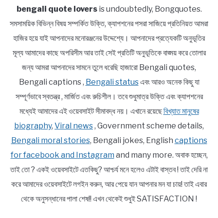
bengali quote lovers
is undoubtedly, Bongquotes.
সমসাময়িক বিভিন্ন বিষয় সম্পর্কিত উক্তি, ক্যাপশনের পসরা সাজিয়ে প্রতিনিয়ত আমরা
হাজির হয়ে যাই আপনাদের মনোরঞ্জনের উদ্দেশ্যে। আপনাদের প্রত্যেকটি অনুভূতির
মূল্য আমাদের কাছে অপরিসীম আর তাই সেই প্রতিটি অনুভূতিকে বাঙ্ময় করে তোলার
জন্য আমরা আপনাদের সামনে তুলে ধরেছি হাজারো Bengali quotes,
Bengali captions ,
Bengali status
এবং আরও অনেক কিছু যা
সম্পূর্ণভাবে স্বতন্ত্র , মার্জিত এবং রুচিশীল। তবে শুধুমাত্র উক্তি এবং ক্যাপশনের
মধ্যেই আমাদের এই ওয়েবসাইট সীমাবদ্ধ নয়। এখানে রয়েছে
বিখ্যাত মানুষের
biography
,
Viral news
, Government scheme details,
Bengali moral stories
, Bengali jokes, English
captions
for facebook and Instagram
and many more. অবাক হচ্ছেন,
তাই তো ? একই ওয়েবসাইটে এতকিছু? আশ্চর্য মনে হলেও এটাই বাস্তব ! তাই দেরি না
করে আমাদের ওয়েবসাইটে লগইন করুন, আর পেয়ে যান আপনার মন যা চায়! তাই এবার
থেকে অনুসন্ধানের পালা শেষ!! এখন থেকেই শুধুই SATISFACTION !