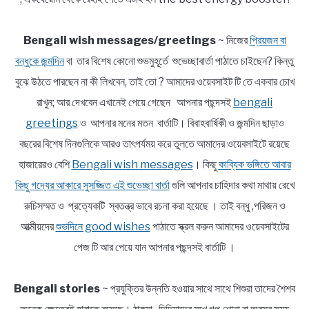
Bengali wish messages/greetings
~ নিজের
প্রিয়জন বা
বন্ধুকে জন্মদিন
বা তার বিশেষ কোনো শুভমুহূর্তে শুভেচ্ছাবার্তা পাঠাতে চাইছেন? কিন্তু
বুঝে উঠতে পারছেন না কী লিখবেন, তাই তো ? আমাদের ওয়েবসাইট টি তে একবার চোখ
রাখুন; আর দেখবেন এখানেই পেয়ে গেছেন আপনার পছন্দসই
bengali
greetings
ও আপনার মনের মতন বার্তাটি। বিবাহবার্ষিকী ও জন্মদিন ছাড়াও
বছরের বিশেষ দিনগুলিকে আরও তাৎপর্যময় করে তুলতে আমাদের ওয়েবসাইটে রয়েছে
হাজারেরও বেশি
Bengali wish messages
। কিছু
কাব্যিক ভঙ্গিতে আবার
কিছু গদ্যের আকারে সুসজ্জিত এই শুভেচ্ছা বার্তা
গুলি আপনার চাহিদার কথা মাথায় রেখে
রুচিসম্মত ও প্রত্যেকটি স্বতন্ত্র ভাবে রচনা করা হয়েছে । তাই বন্ধু ,পরিজন ও
আত্মীয়দের
শুভদিনে good wishes
পাঠাতে স্ক্রল করুন আমাদের ওয়েবসাইটের
পেজ টি আর পেয়ে যান আপনার পছন্দসই বার্তাটি ।
Bengali stories
~ প্রযুক্তির উন্নতি হওয়ার সাথে সাথে শিশুরা তাদের শৈশব