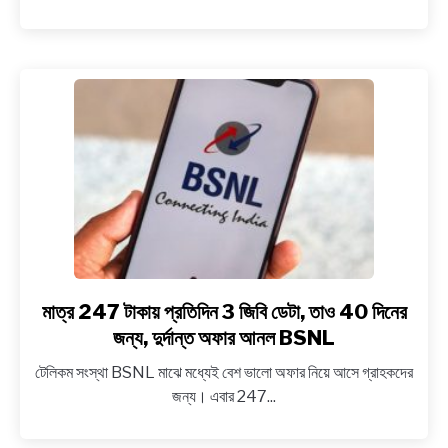
সাইক্লোন
‘নিভার’
মাত্র 247 টাকায় প্রতিদিন 3 জিবি ডেটা, তাও 40 দিনের
link
to
জন্য, দুর্দান্ত অফার আনল BSNL
মাত্র
টেলিকম সংস্থা BSNL মাঝে মধ্যেই বেশ ভালো অফার নিয়ে আসে গ্রাহকদের
247
জন্য। এবার 247...
টাকায়
প্রতিদিন