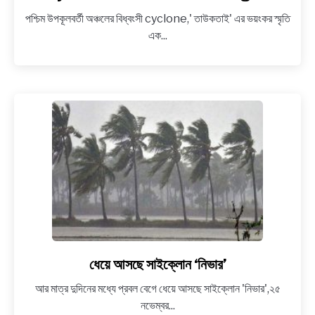
NEWS
ভয়ঙ্কর
পশ্চিম উপকূলবর্তী অঞ্চলের বিধ্বংসী cyclone,' তাউকতাই' এর ভয়ংকর স্মৃতি
ঘূর্ণিঝড়
এক...
ইয়াস
BENGALI LYRICS
(বিস্তারিত
তথ্য)
BENGALI NAMES
–
Super
BENGALI STORIES
cyclone
Yaas
Details
in
Bengali
ধেয়ে আসছে সাইক্লোন ‘নিভার’
link
to
আর মাত্র দুদিনের মধ্যে প্রবল বেগে ধেয়ে আসছে সাইক্লোন 'নিভার',২৫
ধেয়ে
নভেম্বর...
আসছে