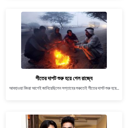
3
জিবি
ডেটা,
তাও
40
দিনের
জন্য,
দুর্দান্ত
অফার
আনল
BSNL
শীতের দাপট শুরু হয়ে গেল রাজ্যে
link
to
আবহাওয়া বিদরা আগেই জানিয়েছিলেন সপ্তাহের শুরুতেই শীতের দাপট শুরু হয়ে...
শীতের
দাপট
শুরু
হয়ে
গেল
রাজ্যে