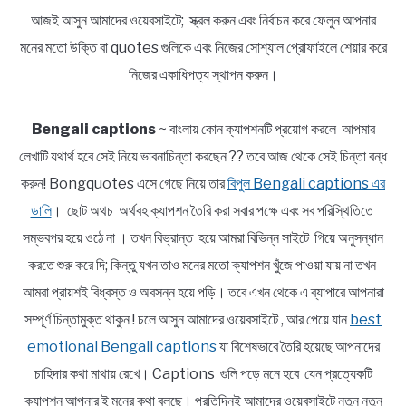
আজই আসুন আমাদের ওয়েবসাইটে; স্ক্রল করুন এবং নির্বাচন করে ফেলুন আপনার
মনের মতো উক্তি বা quotes গুলিকে এবং নিজের সোশ্যাল প্রোফাইলে শেয়ার করে
নিজের একাধিপত্য স্থাপন করুন।
Bengali captions
~ বাংলায় কোন ক্যাপশনটি প্রয়োগ করলে আপমার
লেখাটি যথার্থ হবে সেই নিয়ে ভাবনাচিন্তা করছেন ?? তবে আজ থেকে সেই চিন্তা বন্ধ
করুন! Bongquotes এসে গেছে নিয়ে তার
বিপুল Bengali captions এর
ডালি
। ছোট অথচ অর্থবহ ক্যাপশন তৈরি করা সবার পক্ষে এবং সব পরিস্থিতিতে
সম্ভবপর হয়ে ওঠে না । তখন বিভ্রান্ত হয়ে আমরা বিভিন্ন সাইটে গিয়ে অনুসন্ধান
করতে শুরু করে দি; কিন্তু যখন তাও মনের মতো ক্যাপশন খুঁজে পাওয়া যায় না তখন
আমরা প্রায়শই বিধ্বস্ত ও অবসন্ন হয়ে পড়ি। তবে এখন থেকে এ ব্যাপারে আপনারা
সম্পূর্ণ চিন্তামুক্ত থাকুন ! চলে আসুন আমাদের ওয়েবসাইটে , আর পেয়ে যান
best
emotional Bengali captions
যা বিশেষভাবে তৈরি হয়েছে আপনাদের
চাহিদার কথা মাথায় রেখে। Captions গুলি পড়ে মনে হবে যেন প্রত্যেকটি
ক্যাপশন আপনার ই মনের কথা বলছে। প্রতিদিনই আমাদের ওয়েবসাইটে নতুন নতুন