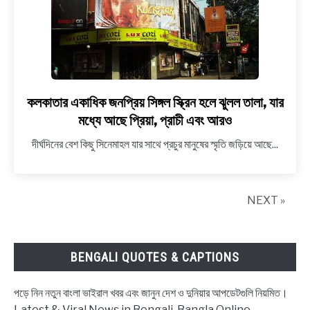
গৌরব
চট্টোপাধ্যায়
কলকাতার একাধিক জনপ্রিয় সিঙ্গল স্ক্রিন হলে ঝুলল তালা, যার
link
to
মধ্যে আছে প্রিয়া, প্রাচী এবং আরও
কলকাতার
দীর্ঘদিনের বেশ কিছু সিনেমাহল যার সাথে প্রচুর মানুষের স্মৃতি জড়িয়ে আছে...
একাধিক
জনপ্রিয়
সিঙ্গল
স্ক্রিন
NEXT »
হলে
ঝুলল
তালা,
BENGALI QUOTES & CAPTIONS
যার
মধ্যে
পড়ে নিন নতুন বাংলা ভাইরাল খবর এবং জানুন দেশ ও দুনিয়ার আপডেটগুলি নিয়মিত।
আছে
Latest & Viral News in Bengali, Bangla Online