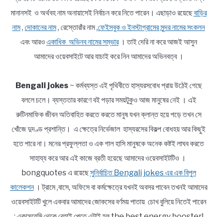
মানানসই ও অর্থবহ নাম অনায়াসেই নির্বাচন করে নিতে পারেন। এছাড়াও রয়েছে
বাড়ির
নাম
,
দোকানের নাম
, রেস্তোরাঁর নাম ,
ফেইসবুক ও ইনস্টাগ্রামের সুন্দর নামের সংকলন
এবং আরও
একাধিক অভিনব নামের সম্ভার
। তাই দেরি না করে আজই আসুন
আমাদের ওয়েবসাইটে আর যাচাই করে নিন আমাদের অভিনবত্ব ।
Bengali jokes
~ কর্মব্যস্ত এই পৃথিবীতে হাস্যরসবোধ প্রায় উঠেই গেছে
বললে চলে। ব্যস্ততার কারণে বই পড়ার সময়টুকুও আজ মানুষের নেই । এই
রুটিনমাফিক জীবন অতিবাহিত করতে করতে মানুষ যখন ক্লান্ত হয়ে পড়ে তখন সে
খোঁজে দুদণ্ড প্রশান্তি। এ ক্ষেত্রে নির্ভেজাল হাস্যরসের বিকল্প বোধহয় আর কিছুই
হতে পারে না। মনের প্রফুল্লতা ও এক গাল হাসি মানুষকে অনেক কষ্টই লাঘব করতে
সাহায্য করে আর এই কাজে ব্রতী হয়েছে আমাদের ওয়েবসাইটটিও ।
bongquotes এ রয়েছে
সুনির্বাচিত Bengali jokes এর এক বিপুল
কালেকশন
। ট্রামে ,বাসে, অফিসে বা কর্মক্ষেত্রে যখনই অবসর পাবেন তখনই আমাদের
ওয়েবসাইটটি খুলে একবার আমাদের জোকসের বর্ণময় পাতায় চোখ বুলিয়ে নিতেই পারেন
; একঘেয়েমি থেকে রেহাই পেতে এটাই হল the best energy booster!