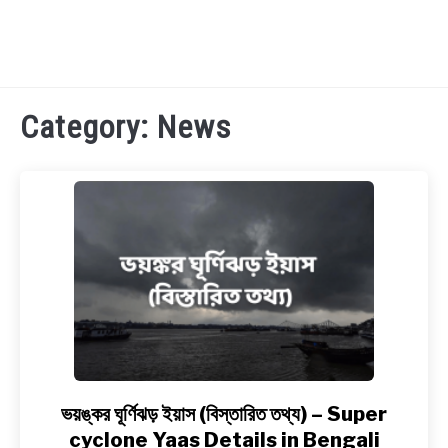
TECHNOLOGY
Category:
News
HEALTH & LIFESTYLE
BIOGRAPHY
EDUCATIONAL
BENGALI WISHES
QUOTES & CAPTIONS
ভয়ঙ্কর ঘূর্ণিঝড় ইয়াস (বিস্তারিত তথ্য) – Super
link
to
cyclone Yaas Details in Bengali