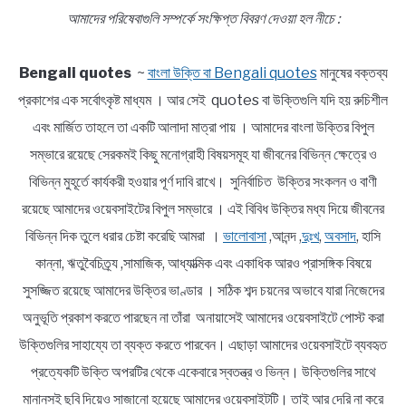
আমাদের পরিষেবাগুলি সম্পর্কে সংক্ষিপ্ত বিবরণ দেওয়া হল নীচে :
Bengali quotes
~
বাংলা উক্তি বা Bengali quotes
মানুষের বক্তব্য
প্রকাশের এক সর্বোৎকৃষ্ট মাধ্যম । আর সেই quotes বা উক্তিগুলি যদি হয় রুচিশীল
এবং মার্জিত তাহলে তা একটি আলাদা মাত্রা পায় । আমাদের বাংলা উক্তির বিপুল
সম্ভারে রয়েছে সেরকমই কিছু মনোগ্রাহী বিষয়সমূহ যা জীবনের বিভিন্ন ক্ষেত্রে ও
বিভিন্ন মুহূর্তে কার্যকরী হওয়ার পূর্ণ দাবি রাখে। সুনির্বাচিত উক্তির সংকলন ও বাণী
রয়েছে আমাদের ওয়েবসাইটের বিপুল সম্ভারে । এই বিবিধ উক্তির মধ্য দিয়ে জীবনের
বিভিন্ন দিক তুলে ধরার চেষ্টা করেছি আমরা ।
ভালোবাসা
,আনন্দ ,
দুঃখ
,
অবসাদ
, হাসি
কান্না, ঋতুবৈচিত্র্য ,সামাজিক, আধ্যাত্মিক এবং একাধিক আরও প্রাসঙ্গিক বিষয়ে
সুসজ্জিত রয়েছে আমাদের উক্তির ভাণ্ডার । সঠিক শব্দ চয়নের অভাবে যারা নিজেদের
অনুভূতি প্রকাশ করতে পারছেন না তাঁরা অনায়াসেই আমাদের ওয়েবসাইটে পোস্ট করা
উক্তিগুলির সাহায্যে তা ব্যক্ত করতে পারবেন। এছাড়া আমাদের ওয়েবসাইটে ব্যবহৃত
প্রত্যেকটি উক্তি অপরটির থেকে একেবারে স্বতন্ত্র ও ভিন্ন। উক্তিগুলির সাথে
মানানসই ছবি দিয়েও সাজানো হয়েছে আমাদের ওয়েবসাইটটি। তাই আর দেরি না করে