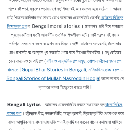
অনেক ক্ষেত্রেই হারাতে বসেছে। ঠাকুমা -দিদিমাদের মুখে গল্প শোনা বা অবসর সময়
গল্পের বই পড়া, স্কুলের পড়ার চাপে বহু শিশুদেরই আর সম্ভব হয়ে ওঠে না । আমরা
তাই শিশুদের চাহিদার কথা মাথায় রেখে আমাদের ওয়েবসাইটে রেখেছি
ছোটদের বিভিন্ন
শিক্ষামূলক গল্প
বা Bengali moral stories । মানানসই ছবি দিয়ে সাজানো
প্রত্যেকটি গল্প যতটা আকর্ষণীয় ততধিক শিক্ষণীয়ও বটে। তাই গল্পের বই পড়ার
পর্যাপ্ত সময় না থাকলে ও এখন আর চিন্তা নেই!! আমাদের ওয়েবসাইটের পাতায়
চোখ রাখলেই গল্পের স্বাদ খুব সহজেই পেয়ে যাবে কিশোর কিশোরীরা । শুধু ছোটরাই
কেন বড়দেরও যে এই গল্প (
ধর্মীয় ও আধ্যাত্মিক গল্প সমূহ
,
গোপাল ভাঁড়ের মজার গল্প
বাংলাতে | Gopal Bhar Stories in Bengali
,
নাসিরুদ্দিন হোজ্জার গল্প –
Bengali Stories of Mullah Nasreddin Hooja
) ভালো লাগবে সে
ব্যাপারে আমরা নিঃসন্দেহে বলতে পারি !!
Bengali Lyrics
– আমাদের ওয়েবসাইটের নবতম সংযোজন হল
বাংলা লিরিক্স,
গানের কথা
। রবীন্দ্রসংগীত, নজরুলগীতি, অতুলপ্রসাদী, দ্বিজেন্দ্রগীতি থেকে শুরু করে
বাংলা আধুনিক গান, বাংলা ছায়াছবির গান ইত্যাদি সব ধরনের গানের কথামালা সাজিয়ে