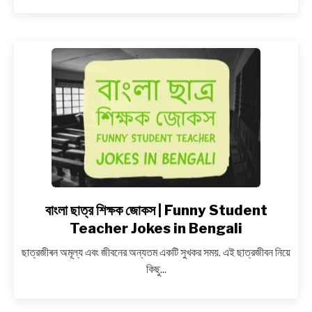
বস
ও
কর্মচারী
নিয়ে
জোকস,
Bengali
Office
Jokes
বাংলা ছাত্র শিক্ষক জোকস | Funny Student
link
to
Teacher Jokes in Bengali
বাংলা
ছাত্রজীৰন অমূল্য এবং জীবনের অন্যতম একটি সুখকর সময়. এই ছাত্রজীবন নিয়ে
ছাত্র
কিছু...
শিক্ষক
জোকস
|