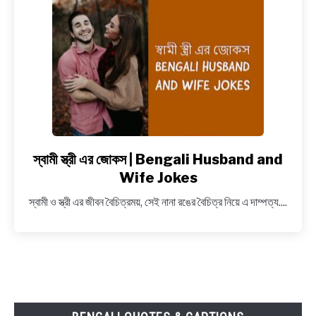
বাংলা
নোংরা
জোকস
স্বামী স্ত্রী এর জোকস | Bengali Husband and
link
to
Wife Jokes
স্বামী
স্বামী ও স্ত্রী এর জীবন বৈচিত্রময়, সেই নানা রঙের বৈচিত্র নিয়ে এ দাম্পত্য....
স্ত্রী
এর
জোকস
|
Bengali
Husband
and