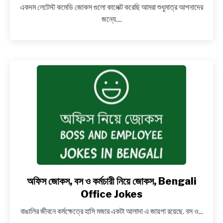
একদম লেটেস্ট কমেডি জোকস গুলো কালেক্ট করেছি আমরা শুধুমাত্র আপনাদের
বাংলা
জন্যে....
মজাদার
জোকস
~
Latest
Bengali
Jokes
for
Whatsapp
(
2020
Latest
)
অফিস জোকস, বস ও কর্মচারী নিয়ে জোকস, Bengali
link
to
Office Jokes
অফিস
বাঙালির জীবনে কর্মক্ষেত্রে হাসি মজার একটা আলাদা এ জায়গা রয়েছে. বস ও...
জোকস,