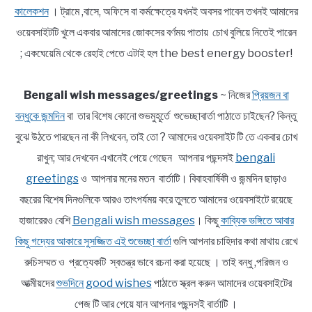
কালেকশন
। ট্রামে ,বাসে, অফিসে বা কর্মক্ষেত্রে যখনই অবসর পাবেন তখনই আমাদের
ওয়েবসাইটটি খুলে একবার আমাদের জোকসের বর্ণময় পাতায় চোখ বুলিয়ে নিতেই পারেন
; একঘেয়েমি থেকে রেহাই পেতে এটাই হল the best energy booster!
Bengali wish messages/greetings
~ নিজের
প্রিয়জন বা
বন্ধুকে জন্মদিন
বা তার বিশেষ কোনো শুভমুহূর্তে শুভেচ্ছাবার্তা পাঠাতে চাইছেন? কিন্তু
বুঝে উঠতে পারছেন না কী লিখবেন, তাই তো ? আমাদের ওয়েবসাইট টি তে একবার চোখ
রাখুন; আর দেখবেন এখানেই পেয়ে গেছেন আপনার পছন্দসই
bengali
greetings
ও আপনার মনের মতন বার্তাটি। বিবাহবার্ষিকী ও জন্মদিন ছাড়াও
বছরের বিশেষ দিনগুলিকে আরও তাৎপর্যময় করে তুলতে আমাদের ওয়েবসাইটে রয়েছে
হাজারেরও বেশি
Bengali wish messages
। কিছু
কাব্যিক ভঙ্গিতে আবার
কিছু গদ্যের আকারে সুসজ্জিত এই শুভেচ্ছা বার্তা
গুলি আপনার চাহিদার কথা মাথায় রেখে
রুচিসম্মত ও প্রত্যেকটি স্বতন্ত্র ভাবে রচনা করা হয়েছে । তাই বন্ধু ,পরিজন ও
আত্মীয়দের
শুভদিনে good wishes
পাঠাতে স্ক্রল করুন আমাদের ওয়েবসাইটের
পেজ টি আর পেয়ে যান আপনার পছন্দসই বার্তাটি ।