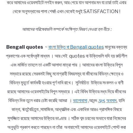
করে আমাদের ওয়েবসাইটে লগইন করুন, আর পেয়ে যান আপনার মন যা চায়! তাই এবার
থেকে অনুসন্ধানের পালা শেষ!! এখন থেকেই শুধুই SATISFACTION !
আমাদের পরিষেবাগুলি সম্পর্কে সংক্ষিপ্ত বিবরণ দেওয়া হল নীচে :
Bengali quotes
~
বাংলা উক্তি বা Bengali quotes
মানুষের বক্তব্য
প্রকাশের এক সর্বোৎকৃষ্ট মাধ্যম । আর সেই quotes বা উক্তিগুলি যদি হয় রুচিশীল
এবং মার্জিত তাহলে তা একটি আলাদা মাত্রা পায় । আমাদের বাংলা উক্তির বিপুল
সম্ভারে রয়েছে সেরকমই কিছু মনোগ্রাহী বিষয়সমূহ যা জীবনের বিভিন্ন ক্ষেত্রে ও
বিভিন্ন মুহূর্তে কার্যকরী হওয়ার পূর্ণ দাবি রাখে। সুনির্বাচিত উক্তির সংকলন ও বাণী
রয়েছে আমাদের ওয়েবসাইটের বিপুল সম্ভারে । এই বিবিধ উক্তির মধ্য দিয়ে জীবনের
বিভিন্ন দিক তুলে ধরার চেষ্টা করেছি আমরা ।
ভালোবাসা
,আনন্দ ,
দুঃখ
,
অবসাদ
, হাসি
কান্না, ঋতুবৈচিত্র্য ,সামাজিক, আধ্যাত্মিক এবং একাধিক আরও প্রাসঙ্গিক বিষয়ে
সুসজ্জিত রয়েছে আমাদের উক্তির ভাণ্ডার । সঠিক শব্দ চয়নের অভাবে যারা নিজেদের
অনুভূতি প্রকাশ করতে পারছেন না তাঁরা অনায়াসেই আমাদের ওয়েবসাইটে পোস্ট করা