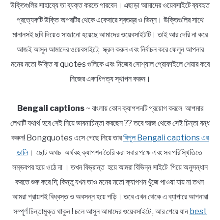
উক্তিগুলির সাহায্যে তা ব্যক্ত করতে পারবেন। এছাড়া আমাদের ওয়েবসাইটে ব্যবহৃত
প্রত্যেকটি উক্তি অপরটির থেকে একেবারে স্বতন্ত্র ও ভিন্ন। উক্তিগুলির সাথে
মানানসই ছবি দিয়েও সাজানো হয়েছে আমাদের ওয়েবসাইটটি। তাই আর দেরি না করে
আজই আসুন আমাদের ওয়েবসাইটে; স্ক্রল করুন এবং নির্বাচন করে ফেলুন আপনার
মনের মতো উক্তি বা quotes গুলিকে এবং নিজের সোশ্যাল প্রোফাইলে শেয়ার করে
নিজের একাধিপত্য স্থাপন করুন।
Bengali captions
~ বাংলায় কোন ক্যাপশনটি প্রয়োগ করলে আপমার
লেখাটি যথার্থ হবে সেই নিয়ে ভাবনাচিন্তা করছেন ?? তবে আজ থেকে সেই চিন্তা বন্ধ
করুন! Bongquotes এসে গেছে নিয়ে তার
বিপুল Bengali captions এর
ডালি
। ছোট অথচ অর্থবহ ক্যাপশন তৈরি করা সবার পক্ষে এবং সব পরিস্থিতিতে
সম্ভবপর হয়ে ওঠে না । তখন বিভ্রান্ত হয়ে আমরা বিভিন্ন সাইটে গিয়ে অনুসন্ধান
করতে শুরু করে দি; কিন্তু যখন তাও মনের মতো ক্যাপশন খুঁজে পাওয়া যায় না তখন
আমরা প্রায়শই বিধ্বস্ত ও অবসন্ন হয়ে পড়ি। তবে এখন থেকে এ ব্যাপারে আপনারা
সম্পূর্ণ চিন্তামুক্ত থাকুন ! চলে আসুন আমাদের ওয়েবসাইটে , আর পেয়ে যান
best