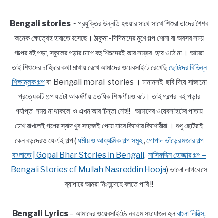
Bengali stories
~ প্রযুক্তির উন্নতি হওয়ার সাথে সাথে শিশুরা তাদের শৈশব
অনেক ক্ষেত্রেই হারাতে বসেছে। ঠাকুমা -দিদিমাদের মুখে গল্প শোনা বা অবসর সময়
গল্পের বই পড়া, স্কুলের পড়ার চাপে বহু শিশুদেরই আর সম্ভব হয়ে ওঠে না । আমরা
তাই শিশুদের চাহিদার কথা মাথায় রেখে আমাদের ওয়েবসাইটে রেখেছি
ছোটদের বিভিন্ন
শিক্ষামূলক গল্প
বা Bengali moral stories । মানানসই ছবি দিয়ে সাজানো
প্রত্যেকটি গল্প যতটা আকর্ষণীয় ততধিক শিক্ষণীয়ও বটে। তাই গল্পের বই পড়ার
পর্যাপ্ত সময় না থাকলে ও এখন আর চিন্তা নেই!! আমাদের ওয়েবসাইটের পাতায়
চোখ রাখলেই গল্পের স্বাদ খুব সহজেই পেয়ে যাবে কিশোর কিশোরীরা । শুধু ছোটরাই
কেন বড়দেরও যে এই গল্প (
ধর্মীয় ও আধ্যাত্মিক গল্প সমূহ
,
গোপাল ভাঁড়ের মজার গল্প
বাংলাতে | Gopal Bhar Stories in Bengali
,
নাসিরুদ্দিন হোজ্জার গল্প –
Bengali Stories of Mullah Nasreddin Hooja
) ভালো লাগবে সে
ব্যাপারে আমরা নিঃসন্দেহে বলতে পারি !!
Bengali Lyrics
– আমাদের ওয়েবসাইটের নবতম সংযোজন হল
বাংলা লিরিক্স,