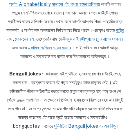
অর্থাৎ Alphabetically সাজানো এই বাংলা নামের তালিকায়
আপনি আপনার
পছন্দের নাম নিশ্চিতভাবে পেয়ে যাবেন। এছাড়াও আমাদের ওয়েবসাইটে পোষ্য
প্রাণীদের নামের তালিকাও রয়েছে যেখান থেকে আপনি আপনার প্রিয় পোষ্যটির জন্য
মানানসই ও অর্থবহ নাম অনায়াসেই নির্বাচন করে নিতে পারেন। এছাড়াও রয়েছে
বাড়ির
নাম
,
দোকানের নাম
, রেস্তোরাঁর নাম ,
ফেইসবুক ও ইনস্টাগ্রামের সুন্দর নামের সংকলন
এবং আরও
একাধিক অভিনব নামের সম্ভার
। তাই দেরি না করে আজই আসুন
আমাদের ওয়েবসাইটে আর যাচাই করে নিন আমাদের অভিনবত্ব ।
Bengali jokes
~ কর্মব্যস্ত এই পৃথিবীতে হাস্যরসবোধ প্রায় উঠেই গেছে
বললে চলে। ব্যস্ততার কারণে বই পড়ার সময়টুকুও আজ মানুষের নেই । এই
রুটিনমাফিক জীবন অতিবাহিত করতে করতে মানুষ যখন ক্লান্ত হয়ে পড়ে তখন সে
খোঁজে দুদণ্ড প্রশান্তি। এ ক্ষেত্রে নির্ভেজাল হাস্যরসের বিকল্প বোধহয় আর কিছুই
হতে পারে না। মনের প্রফুল্লতা ও এক গাল হাসি মানুষকে অনেক কষ্টই লাঘব করতে
সাহায্য করে আর এই কাজে ব্রতী হয়েছে আমাদের ওয়েবসাইটটিও ।
bongquotes এ রয়েছে
সুনির্বাচিত Bengali jokes এর এক বিপুল