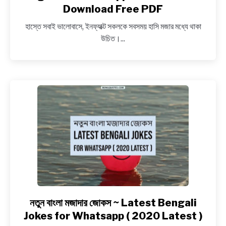
NEWS
100+
Download Free PDF
Best
হাস্তে সবাই ভালোবাসে, ইনফ্যাক্ট সকলকে সবসময় হাসি মজার মধ্যে থাকা
Unique
BENGALI LYRICS
উচিত।...
Funny
jokes
BENGALI NAMES
in
Bengali
BENGALI STORIES
for
Whatsapp
and
Facebook
–
Download
Free
PDF
নতুন বাংলা মজাদার জোকস ~ Latest Bengali
link
to
Jokes for Whatsapp ( 2020 Latest )
নতুন