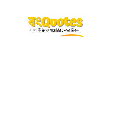
OGRAPHY
EDUCATIONAL
BENGALI WISHES
QUOT
BENGALI NAMES
BENGALI STORIES