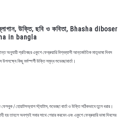
ু স্লোগান, উক্তি, ছবি ও কবিতা, Bhasha diboser
a in bangla
্ধান্ত অনুযায়ী প্রতিবছর একুশে ফেব্রুয়ারি বিশ্বব্যাপী আন্তর্জাতিক মাতৃভাষা দিবস
্ষ্যে কিছু মর্মস্পর্শী উক্তি সমৃদ্ধ শুভেচ্ছাবার্তা।
ফেসবুক / হোয়াটসঅ্যাপ স্ট্যাটাস, শুভেচ্ছা বার্তা ও উক্তি সঠিকভাবে তুলে ধরার।
রাহী হয় তাহলে অবশ্যই সবার সাথে শেয়ার করবেন এবং একুশে ফেব্রুয়ারি ভাষা দিবসের