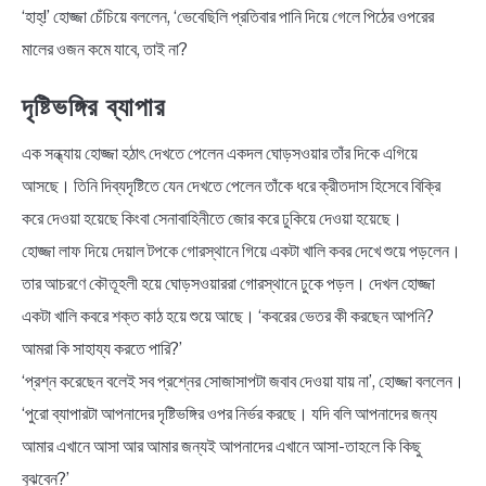
‘হাহ্‌!’ হোজ্জা চেঁচিয়ে বললেন, ‘ভেবেছিলি প্রতিবার পানি দিয়ে গেলে পিঠের ওপরের
মালের ওজন কমে যাবে, তাই না?
দৃষ্টিভঙ্গির ব্যাপার
এক সন্ধ্যায় হোজ্জা হঠাৎ দেখতে পেলেন একদল ঘোড়সওয়ার তাঁর দিকে এগিয়ে
আসছে। তিনি দিব্যদৃষ্টিতে যেন দেখতে পেলেন তাঁকে ধরে ক্রীতদাস হিসেবে বিক্রি
করে দেওয়া হয়েছে কিংবা সেনাবাহিনীতে জোর করে ঢুকিয়ে দেওয়া হয়েছে।
হোজ্জা লাফ দিয়ে দেয়াল টপকে গোরস্থানে গিয়ে একটা খালি কবর দেখে শুয়ে পড়লেন।
তার আচরণে কৌতূহলী হয়ে ঘোড়সওয়াররা গোরস্থানে ঢুকে পড়ল। দেখল হোজ্জা
একটা খালি কবরে শক্ত কাঠ হয়ে শুয়ে আছে। ‘কবরের ভেতর কী করছেন আপনি?
আমরা কি সাহায্য করতে পারি?’
‘প্রশ্ন করেছেন বলেই সব প্রশ্নের সোজাসাপটা জবাব দেওয়া যায় না’, হোজ্জা বললেন।
‘পুরো ব্যাপারটা আপনাদের দৃষ্টিভঙ্গির ওপর নির্ভর করছে। যদি বলি আপনাদের জন্য
আমার এখানে আসা আর আমার জন্যই আপনাদের এখানে আসা-তাহলে কি কিছু
বুঝবেন?’