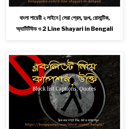
link
বাংলা শায়েরী ২ লাইনে | সেরা প্রেম, দুঃখ, রোমান্টিক,
to
অ্যাটিটিউড ও 2 Line Shayari in Bengali
বাংলা
শায়েরী
২
লাইনে
|
সেরা
প্রেম,
দুঃখ,
রোমান্টিক,
অ্যাটিটিউড
ও
2
Line
Shayari
in