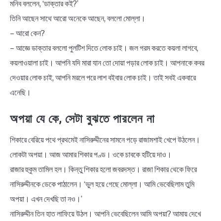
মনিব বললেন, ‘ডাক্তার কই?’
তিনি আছেন সাথে আরো অনেকে আছেন, বললো মোল্লা।
– আরো কেন?
– আজ্ঞে ডাক্তার বললো পুলটিশ দিতে লোক চাই। জল গরম করতে কয়লা লাগবে,
কয়লাওয়ালা চাই। আপনি যদি মারা যান তো দোয়া পড়ার লোক চাই। আপনাকে কবর
দেওয়ার লোক চাই, আপনি মরলে পরে লাশ বইবার লোক চাই। তাই সবই একবারে
এনেছি।
অপয়া যে কে, সেটা বুঝতে পারলেন না
শিকারে বেরিয়ে পথে প্রথমেই নাসিরুদ্দীনের সামনে পড়ে রাজামশাই খেপে উঠলেন।
লোকটা অপয়া। আজ আমার শিকার পণ্ড। ওকে চাবকে হটিয়ে দাও।
রাজার হুকুম তামিল হল। কিন্তু শিকার হলো জবরদস্ত। রাজা শিকার থেকে ফিরে
নাসিরুদ্দীনকে ডেকে পাঠালেন। ‘ভুল হয়ে গেছে মোল্লা। আমি ভেবেছিলাম তুমি
অপয়া। এখন দেখছি তা নও।’
নাসিরুদ্দীন তিন হাত লাফিয়ে উঠল। আপনি ভেবেছিলেন আমি অপয়া? আমায় দেখে