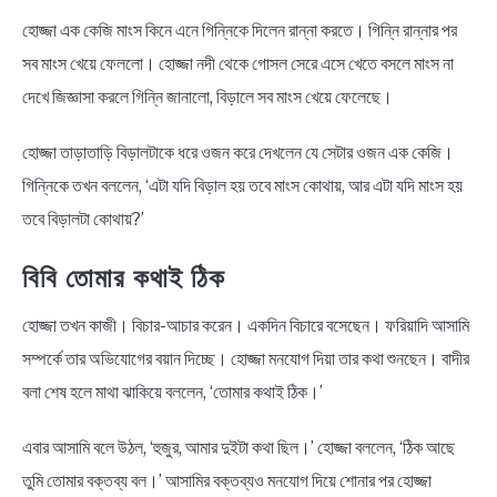
হোজ্জা এক কেজি মাংস কিনে এনে গিন্নিকে দিলেন রান্না করতে। গিন্নি রান্নার পর
সব মাংস খেয়ে ফেললো। হোজ্জা নদী থেকে গোসল সেরে এসে খেতে বসলে মাংস না
দেখে জিজ্ঞাসা করলে গিন্নি জানালো, বিড়ালে সব মাংস খেয়ে ফেলেছে।
হোজ্জা তাড়াতাড়ি বিড়ালটাকে ধরে ওজন করে দেখলেন যে সেটার ওজন এক কেজি।
গিন্নিকে তখন বললেন, ‘এটা যদি বিড়াল হয় তবে মাংস কোথায়, আর এটা যদি মাংস হয়
তবে বিড়ালটা কোথায়?’
বিবি তোমার কথাই ঠিক
হোজ্জা তখন কাজী। বিচার-আচার করেন। একদিন বিচারে বসেছেন। ফরিয়াদি আসামি
সম্পর্কে তার অভিযোগের বয়ান দিচ্ছে। হোজ্জা মনযোগ দিয়া তার কথা শুনছেন। বাদীর
বলা শেষ হলে মাথা ঝাকিয়ে বললেন, ‘তোমার কথাই ঠিক।’
এবার আসামি বলে উঠল, ‘হুজুর, আমার দুইটা কথা ছিল।’ হোজ্জা বললেন, ‘ঠিক আছে
তুমি তোমার বক্তব্য বল।’ আসামির বক্তব্যও মনযোগ দিয়ে শোনার পর হোজ্জা