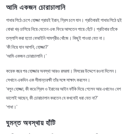
আমি একজন চোরাচালানি
গাধার পিঠে চেপে হোজ্জা প্রায়ই ইরান, গ্রিস চলে যান। প্রতিবারই গাধার পিঠে দুই
বোঝা খড় চাপিয়ে নিয়ে যেতেন এবং ফিরে আসতেন পায়ে হেঁটে। প্রতিবার তাঁকে
তল্লাশি করা হতো বেআইনি সামগ্রীর খোঁজে। কিছুই পাওয়া যেত না।
‘কী নিয়ে যান আপনি, হোজ্জা?’
‘আমি একজন চোরাচালানি।’
কয়েক বছর পর হোজ্জার অবস্থা আরও রমরমা। মিসরের উদ্দেশে রওনা দিলেন।
সেখানে একদিন এক সীমান্তরক্ষী তাঁর সঙ্গে সাক্ষাৎ করলেন।
‘বলুন হোজ্জা, কী করে গ্রিস ও ইরানের আইন ফাঁকি দিয়ে গেলেন আর এখানেও বেশ
ভালোই আছেন, কী চোরাচালান করতেন যে কখনোই ধরা যেত না?’
‘গাধা।’
ঘুমন্ত অবস্থায় হাঁটি