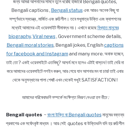
জন্য আমরা আপনাদের সামনে তুলে ধরেছি হাজারো Bengali quotes,
Bengali captions ,
Bengali status
এবং আরও অনেক কিছু যা
সম্পূর্ণভাবে স্বতন্ত্র , মার্জিত এবং রুচিশীল। তবে শুধুমাত্র উক্তি এবং ক্যাপশনের
মধ্যেই আমাদের এই ওয়েবসাইট সীমাবদ্ধ নয়। এখানে রয়েছে
বিখ্যাত মানুষের
biography
,
Viral news
, Government scheme details,
Bengali moral stories
, Bengali jokes, English
captions
for facebook and Instagram
and many more. অবাক হচ্ছেন,
তাই তো ? একই ওয়েবসাইটে এতকিছু? আশ্চর্য মনে হলেও এটাই বাস্তব ! তাই দেরি না
করে আমাদের ওয়েবসাইটে লগইন করুন, আর পেয়ে যান আপনার মন যা চায়! তাই এবার
থেকে অনুসন্ধানের পালা শেষ!! এখন থেকেই শুধুই SATISFACTION !
আমাদের পরিষেবাগুলি সম্পর্কে সংক্ষিপ্ত বিবরণ দেওয়া হল নীচে :
Bengali quotes
~
বাংলা উক্তি বা Bengali quotes
মানুষের বক্তব্য
প্রকাশের এক সর্বোৎকৃষ্ট মাধ্যম । আর সেই quotes বা উক্তিগুলি যদি হয় রুচিশীল