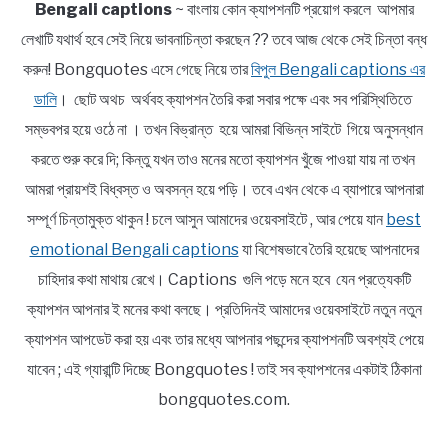
Bengali captions
~ বাংলায় কোন ক্যাপশনটি প্রয়োগ করলে আপমার
লেখাটি যথার্থ হবে সেই নিয়ে ভাবনাচিন্তা করছেন ?? তবে আজ থেকে সেই চিন্তা বন্ধ
করুন! Bongquotes এসে গেছে নিয়ে তার
বিপুল Bengali captions এর
ডালি
। ছোট অথচ অর্থবহ ক্যাপশন তৈরি করা সবার পক্ষে এবং সব পরিস্থিতিতে
সম্ভবপর হয়ে ওঠে না । তখন বিভ্রান্ত হয়ে আমরা বিভিন্ন সাইটে গিয়ে অনুসন্ধান
করতে শুরু করে দি; কিন্তু যখন তাও মনের মতো ক্যাপশন খুঁজে পাওয়া যায় না তখন
আমরা প্রায়শই বিধ্বস্ত ও অবসন্ন হয়ে পড়ি। তবে এখন থেকে এ ব্যাপারে আপনারা
সম্পূর্ণ চিন্তামুক্ত থাকুন ! চলে আসুন আমাদের ওয়েবসাইটে , আর পেয়ে যান
best
emotional Bengali captions
যা বিশেষভাবে তৈরি হয়েছে আপনাদের
চাহিদার কথা মাথায় রেখে। Captions গুলি পড়ে মনে হবে যেন প্রত্যেকটি
ক্যাপশন আপনার ই মনের কথা বলছে। প্রতিদিনই আমাদের ওয়েবসাইটে নতুন নতুন
ক্যাপশন আপডেট করা হয় এবং তার মধ্যে আপনার পছন্দের ক্যাপশনটি অবশ্যই পেয়ে
যাবেন ; এই গ্যারান্টি দিচ্ছে Bongquotes ! তাই সব ক্যাপশনের একটাই ঠিকানা
bongquotes.com.