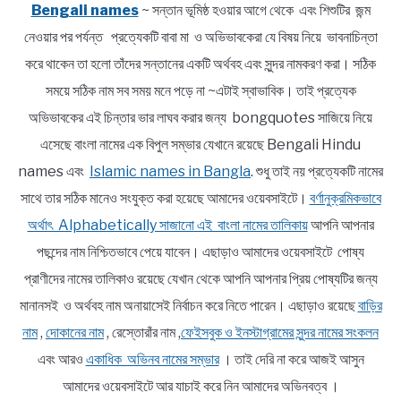
Bengali names
~ সন্তান ভূমিষ্ঠ হওয়ার আগে থেকে এবং শিশুটির জন্ম
নেওয়ার পর পর্যন্ত প্রত্যেকটি বাবা মা ও অভিভাবকেরা যে বিষয় নিয়ে ভাবনাচিন্তা
করে থাকেন তা হলো তাঁদের সন্তানের একটি অর্থবহ এবং সুন্দর নামকরণ করা। সঠিক
সময়ে সঠিক নাম সব সময় মনে পড়ে না ~এটাই স্বাভাবিক। তাই প্রত্যেক
অভিভাবকের এই চিন্তার ভার লাঘব করার জন্য bongquotes সাজিয়ে নিয়ে
এসেছে বাংলা নামের এক বিপুল সম্ভার যেখানে রয়েছে Bengali Hindu
names এবং
Islamic names in Bangla
. শুধু তাই নয় প্রত্যেকটি নামের
সাথে তার সঠিক মানেও সংযুক্ত করা হয়েছে আমাদের ওয়েবসাইটে।
বর্ণানুক্রমিকভাবে
অর্থাৎ Alphabetically সাজানো এই বাংলা নামের তালিকায়
আপনি আপনার
পছন্দের নাম নিশ্চিতভাবে পেয়ে যাবেন। এছাড়াও আমাদের ওয়েবসাইটে পোষ্য
প্রাণীদের নামের তালিকাও রয়েছে যেখান থেকে আপনি আপনার প্রিয় পোষ্যটির জন্য
মানানসই ও অর্থবহ নাম অনায়াসেই নির্বাচন করে নিতে পারেন। এছাড়াও রয়েছে
বাড়ির
নাম
,
দোকানের নাম
, রেস্তোরাঁর নাম ,
ফেইসবুক ও ইনস্টাগ্রামের সুন্দর নামের সংকলন
এবং আরও
একাধিক অভিনব নামের সম্ভার
। তাই দেরি না করে আজই আসুন
আমাদের ওয়েবসাইটে আর যাচাই করে নিন আমাদের অভিনবত্ব ।