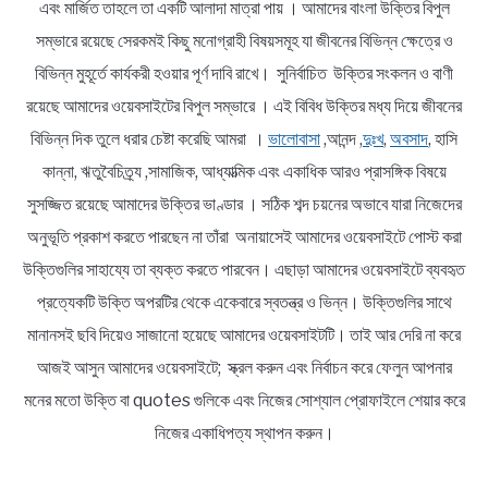
এবং মার্জিত তাহলে তা একটি আলাদা মাত্রা পায় । আমাদের বাংলা উক্তির বিপুল
সম্ভারে রয়েছে সেরকমই কিছু মনোগ্রাহী বিষয়সমূহ যা জীবনের বিভিন্ন ক্ষেত্রে ও
বিভিন্ন মুহূর্তে কার্যকরী হওয়ার পূর্ণ দাবি রাখে। সুনির্বাচিত উক্তির সংকলন ও বাণী
রয়েছে আমাদের ওয়েবসাইটের বিপুল সম্ভারে । এই বিবিধ উক্তির মধ্য দিয়ে জীবনের
বিভিন্ন দিক তুলে ধরার চেষ্টা করেছি আমরা ।
ভালোবাসা
,আনন্দ ,
দুঃখ
,
অবসাদ
, হাসি
কান্না, ঋতুবৈচিত্র্য ,সামাজিক, আধ্যাত্মিক এবং একাধিক আরও প্রাসঙ্গিক বিষয়ে
সুসজ্জিত রয়েছে আমাদের উক্তির ভাণ্ডার । সঠিক শব্দ চয়নের অভাবে যারা নিজেদের
অনুভূতি প্রকাশ করতে পারছেন না তাঁরা অনায়াসেই আমাদের ওয়েবসাইটে পোস্ট করা
উক্তিগুলির সাহায্যে তা ব্যক্ত করতে পারবেন। এছাড়া আমাদের ওয়েবসাইটে ব্যবহৃত
প্রত্যেকটি উক্তি অপরটির থেকে একেবারে স্বতন্ত্র ও ভিন্ন। উক্তিগুলির সাথে
মানানসই ছবি দিয়েও সাজানো হয়েছে আমাদের ওয়েবসাইটটি। তাই আর দেরি না করে
আজই আসুন আমাদের ওয়েবসাইটে; স্ক্রল করুন এবং নির্বাচন করে ফেলুন আপনার
মনের মতো উক্তি বা quotes গুলিকে এবং নিজের সোশ্যাল প্রোফাইলে শেয়ার করে
নিজের একাধিপত্য স্থাপন করুন।