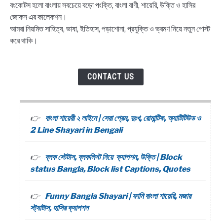
বংকোটস হলো বাংলায় সবচেয়ে বড়ো পংক্তি, বাংলা বাণী, শায়েরি, উক্তি ও হাসির
জোকস এর কালেকশন।
আমরা নিয়মিত সাহিত্য, ভাষা, ইতিহাস, পড়াশোনা, প্রযুক্তি ও ভ্রমণ নিয়ে নতুন পোস্ট
করে থাকি।
CONTACT US
বাংলা শায়েরী ২ লাইনে | সেরা প্রেম, দুঃখ, রোমান্টিক, অ্যাটিটিউড ও
2 Line Shayari in Bengali
ব্লক স্টেটাস, ব্লকলিস্ট নিয়ে ক্যাপশন, উক্তি | Block
status Bangla, Block list Captions, Quotes
Funny Bangla Shayari | ফানি বাংলা শায়েরি, মজার
স্ট্যাটাস, হাসির ক্যাপশন