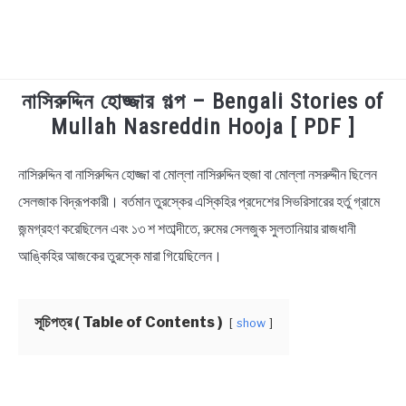
নাসিরুদ্দিন হোজ্জার গল্প – Bengali Stories of
TECHNOLOGY
Mullah Nasreddin Hooja [ PDF ]
HEALTH & LIFESTYLE
নাসিরুদ্দিন বা নাসিরুদ্দিন হোজ্জা বা মোল্লা নাসিরুদ্দিন হুজা বা মোল্লা নসরুদ্দীন ছিলেন
in
Bengali
সেলজাক বিদ্রূপকারী। বর্তমান তুরস্কের এস্কিহির প্রদেশের সিভরিসারের হর্তু গ্রামে
BIOGRAPHY
Stories
জন্মগ্রহণ করেছিলেন এবং ১৩ শ শতাব্দীতে, রুমের সেলজুক সুলতানিয়ার রাজধানী
EDUCATIONAL
আঙ্কিহির আজকের তুরস্কে মারা গিয়েছিলেন।
BENGALI WISHES
সূচিপত্র ( Table of Contents )
show
QUOTES & CAPTIONS