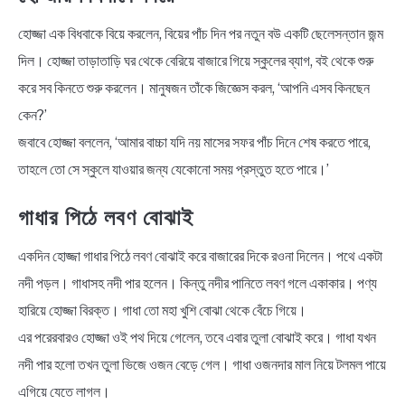
হোজ্জা এক বিধবাকে বিয়ে করলেন, বিয়ের পাঁচ দিন পর নতুন বউ একটি ছেলেসন্তান জন্ম
দিল। হোজ্জা তাড়াতাড়ি ঘর থেকে বেরিয়ে বাজারে গিয়ে স্কুলের ব্যাগ, বই থেকে শুরু
করে সব কিনতে শুরু করলেন। মানুষজন তাঁকে জিজ্ঞেস করল, ‘আপনি এসব কিনছেন
কেন?’
জবাবে হোজ্জা বললেন, ‘আমার বাচ্চা যদি নয় মাসের সফর পাঁচ দিনে শেষ করতে পারে,
তাহলে তো সে স্কুলে যাওয়ার জন্য যেকোনো সময় প্রস্তুত হতে পারে।’
গাধার পিঠে লবণ বোঝাই
একদিন হোজ্জা গাধার পিঠে লবণ বোঝাই করে বাজারের দিকে রওনা দিলেন। পথে একটা
নদী পড়ল। গাধাসহ নদী পার হলেন। কিন্তু নদীর পানিতে লবণ গলে একাকার। পণ্য
হারিয়ে হোজ্জা বিরক্ত। গাধা তো মহা খুশি বোঝা থেকে বেঁচে গিয়ে।
এর পরেরবারও হোজ্জা ওই পথ দিয়ে গেলেন, তবে এবার তুলা বোঝাই করে। গাধা যখন
নদী পার হলো তখন তুলা ভিজে ওজন বেড়ে গেল। গাধা ওজনদার মাল নিয়ে টলমল পায়ে
এগিয়ে যেতে লাগল।