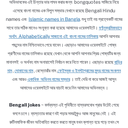
অভিভাবকের এই চিন্তার ভার লাঘব করার জন্য bongquotes সাজিয়ে নিয়ে
এসেছে বাংলা নামের এক বিপুল সম্ভার যেখানে রয়েছে Bengali Hindu
names এবং
Islamic names in Bangla
. শুধু তাই নয় প্রত্যেকটি নামের
সাথে তার সঠিক মানেও সংযুক্ত করা হয়েছে আমাদের ওয়েবসাইটে।
বর্ণানুক্রমিকভাবে
অর্থাৎ Alphabetically সাজানো এই বাংলা নামের তালিকায়
আপনি আপনার
পছন্দের নাম নিশ্চিতভাবে পেয়ে যাবেন। এছাড়াও আমাদের ওয়েবসাইটে পোষ্য
প্রাণীদের নামের তালিকাও রয়েছে যেখান থেকে আপনি আপনার প্রিয় পোষ্যটির জন্য
মানানসই ও অর্থবহ নাম অনায়াসেই নির্বাচন করে নিতে পারেন। এছাড়াও রয়েছে
বাড়ির
নাম
,
দোকানের নাম
, রেস্তোরাঁর নাম ,
ফেইসবুক ও ইনস্টাগ্রামের সুন্দর নামের সংকলন
এবং আরও
একাধিক অভিনব নামের সম্ভার
। তাই দেরি না করে আজই আসুন
আমাদের ওয়েবসাইটে আর যাচাই করে নিন আমাদের অভিনবত্ব ।
Bengali jokes
~ কর্মব্যস্ত এই পৃথিবীতে হাস্যরসবোধ প্রায় উঠেই গেছে
বললে চলে। ব্যস্ততার কারণে বই পড়ার সময়টুকুও আজ মানুষের নেই । এই
রুটিনমাফিক জীবন অতিবাহিত করতে করতে মানুষ যখন ক্লান্ত হয়ে পড়ে তখন সে