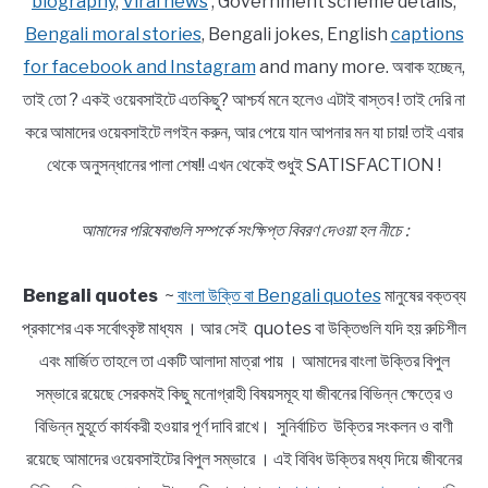
biography
,
Viral news
, Government scheme details,
Bengali moral stories
, Bengali jokes, English
captions
for facebook and Instagram
and many more. অবাক হচ্ছেন,
তাই তো ? একই ওয়েবসাইটে এতকিছু? আশ্চর্য মনে হলেও এটাই বাস্তব ! তাই দেরি না
করে আমাদের ওয়েবসাইটে লগইন করুন, আর পেয়ে যান আপনার মন যা চায়! তাই এবার
থেকে অনুসন্ধানের পালা শেষ!! এখন থেকেই শুধুই SATISFACTION !
আমাদের পরিষেবাগুলি সম্পর্কে সংক্ষিপ্ত বিবরণ দেওয়া হল নীচে :
Bengali quotes
~
বাংলা উক্তি বা Bengali quotes
মানুষের বক্তব্য
প্রকাশের এক সর্বোৎকৃষ্ট মাধ্যম । আর সেই quotes বা উক্তিগুলি যদি হয় রুচিশীল
এবং মার্জিত তাহলে তা একটি আলাদা মাত্রা পায় । আমাদের বাংলা উক্তির বিপুল
সম্ভারে রয়েছে সেরকমই কিছু মনোগ্রাহী বিষয়সমূহ যা জীবনের বিভিন্ন ক্ষেত্রে ও
বিভিন্ন মুহূর্তে কার্যকরী হওয়ার পূর্ণ দাবি রাখে। সুনির্বাচিত উক্তির সংকলন ও বাণী
রয়েছে আমাদের ওয়েবসাইটের বিপুল সম্ভারে । এই বিবিধ উক্তির মধ্য দিয়ে জীবনের