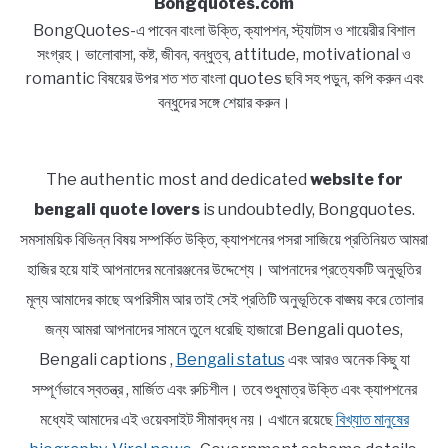
Bongquotes.com
BongQuotes-এ পাবেন বাংলা উক্তি, ক্যাপশন, স্ট্যাটাস ও শায়েরীর বিশাল
সংগ্রহ। ভালোবাসা, কষ্ট, জীবন, বন্ধুত্ব, attitude, motivational ও
romantic বিষয়ের উপর শত শত বাংলা quotes ছবি সহ পড়ুন, কপি করুন এবং
বন্ধুদের সঙ্গে শেয়ার করুন।
The authentic most and dedicated
website for
bengali quote lovers
is undoubtedly, Bongquotes.
সমসাময়িক বিভিন্ন বিষয় সম্পর্কিত উক্তি, ক্যাপশনের পসরা সাজিয়ে প্রতিনিয়ত আমরা
হাজির হয়ে যাই আপনাদের মনোরঞ্জনের উদ্দেশ্যে। আপনাদের প্রত্যেকটি অনুভূতির
মূল্য আমাদের কাছে অপরিসীম আর তাই সেই প্রতিটি অনুভূতিকে বাঙ্ময় করে তোলার
জন্য আমরা আপনাদের সামনে তুলে ধরেছি হাজারো Bengali quotes,
Bengali captions ,
Bengali status
এবং আরও অনেক কিছু যা
সম্পূর্ণভাবে স্বতন্ত্র , মার্জিত এবং রুচিশীল। তবে শুধুমাত্র উক্তি এবং ক্যাপশনের
মধ্যেই আমাদের এই ওয়েবসাইট সীমাবদ্ধ নয়। এখানে রয়েছে
বিখ্যাত মানুষের