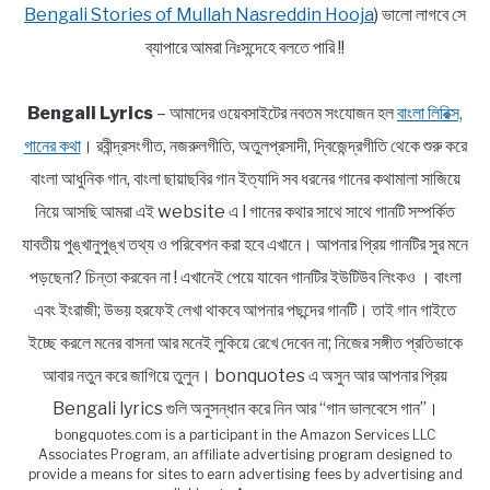
Bengali Stories of Mullah Nasreddin Hooja
) ভালো লাগবে সে
ব্যাপারে আমরা নিঃসন্দেহে বলতে পারি !!
Bengali Lyrics
– আমাদের ওয়েবসাইটের নবতম সংযোজন হল
বাংলা লিরিক্স,
গানের কথা
। রবীন্দ্রসংগীত, নজরুলগীতি, অতুলপ্রসাদী, দ্বিজেন্দ্রগীতি থেকে শুরু করে
বাংলা আধুনিক গান, বাংলা ছায়াছবির গান ইত্যাদি সব ধরনের গানের কথামালা সাজিয়ে
নিয়ে আসছি আমরা এই website এ l গানের কথার সাথে সাথে গানটি সম্পর্কিত
যাবতীয় পুঙ্খানুপুঙ্খ তথ্য ও পরিবেশন করা হবে এখানে। আপনার প্রিয় গানটির সুর মনে
পড়ছেনা? চিন্তা করবেন না ! এখানেই পেয়ে যাবেন গানটির ইউটিউব লিংকও । বাংলা
এবং ইংরাজী; উভয় হরফেই লেখা থাকবে আপনার পছন্দের গানটি। তাই গান গাইতে
ইচ্ছে করলে মনের বাসনা আর মনেই লুকিয়ে রেখে দেবেন না; নিজের সঙ্গীত প্রতিভাকে
আবার নতুন করে জাগিয়ে তুলুন। bonquotes এ অসুন আর আপনার প্রিয়
Bengali lyrics গুলি অনুসন্ধান করে নিন আর “গান ভালবেসে গান”।
bongquotes.com is a participant in the Amazon Services LLC
Associates Program, an affiliate advertising program designed to
provide a means for sites to earn advertising fees by advertising and