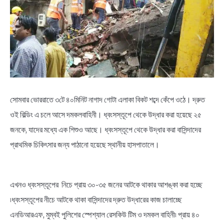
NEWS
BENGALI LYRICS
BENGALI NAMES
BENGALI STORIES
সোমবার ভোররাতে ৩টে ৪০মিনিট নাগাদ গোটা এলাকা বিকট শব্দে কেঁপে ওঠে। দ্রুত
ওই বিল্ডিং এ চলে আসে দমকলবাহিনী। ধ্বংসস্তূপে থেকে উদ্ধার করা হয়েছে ২৫
জনকে, যাদের মধ্যে এক শিশুও আছে। ধ্বংসস্তূপে থেকে উদ্ধার করা বাসিন্দাদের
প্রাথমিক চিকিৎসার জন্য পাঠানো হয়েছে স্থানীয় হাসপাতালে।
এখনও ধ্বংসস্তূপের নিচে প্রায় ৩০-৩৫ জনের আটকে থাকার আশঙ্কা করা হচ্ছে
৷ধ্বংসস্তূপের নীচে আটকে থাকা বাসিন্দাদের দ্রুত উদ্ধারের কাজ চালাচ্ছে
এনডিআরএফ, মুম্বই পুলিশের স্পেশ্যাল রেসকিউ টিম ও দমকল বাহিনী৷ প্রায় ৪০