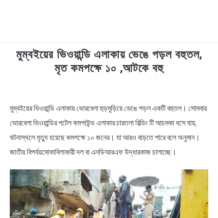
মুম্বইয়ের ভিওয়ান্ডি এলাকায় ভেঙে পড়ল বহুতল,
TECHNOLOGY
মৃত কমপক্ষে ১০ ,আটকে বহু
HEALTH & LIFESTYLE
in
News
মুম্বইয়ের ভিওয়ান্ডি এলাকায় ভোরবেলা হুড়মুড়িয়ে ভেঙে পড়ল একটি বহুতল। সোমবার
BIOGRAPHY
ভোরবেলা ভিওয়ান্ডির পটেল কমপাউন্ড এলাকার চারতলা বিল্ডিং টি আচমকা ধসে যায়,
EDUCATIONAL
ঘটনাস্থলে মৃত্যু হয়েছে কমপক্ষে ১০ জনের। যা আরও বাড়তে পারে বলে অনুমান।
জাতীয় বিপর্যয়মোকাবিলাকারী দল বা এনডিআরএফ উদ্ধারকাজ চালাচ্ছে।
BENGALI WISHES
QUOTES & CAPTIONS