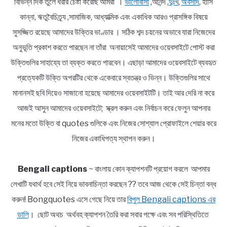
বিভিন্ন দিক তুলে ধরার চেষ্টা করেছি আমরা ।
ভালোবাসা
,আনন্দ ,
দুঃখ
,
অবসাদ
, হাসি
কান্না, ঋতুবৈচিত্র্য ,সামাজিক, আধ্যাত্মিক এবং একাধিক আরও প্রাসঙ্গিক বিষয়ে
সুসজ্জিত রয়েছে আমাদের উক্তির ভাণ্ডার । সঠিক শব্দ চয়নের অভাবে যারা নিজেদের
অনুভূতি প্রকাশ করতে পারছেন না তাঁরা অনায়াসেই আমাদের ওয়েবসাইটে পোস্ট করা
উক্তিগুলির সাহায্যে তা ব্যক্ত করতে পারবেন। এছাড়া আমাদের ওয়েবসাইটে ব্যবহৃত
প্রত্যেকটি উক্তি অপরটির থেকে একেবারে স্বতন্ত্র ও ভিন্ন। উক্তিগুলির সাথে
মানানসই ছবি দিয়েও সাজানো হয়েছে আমাদের ওয়েবসাইটটি। তাই আর দেরি না করে
আজই আসুন আমাদের ওয়েবসাইটে; স্ক্রল করুন এবং নির্বাচন করে ফেলুন আপনার
মনের মতো উক্তি বা quotes গুলিকে এবং নিজের সোশ্যাল প্রোফাইলে শেয়ার করে
নিজের একাধিপত্য স্থাপন করুন।
Bengali captions
~ বাংলায় কোন ক্যাপশনটি প্রয়োগ করলে আপমার
লেখাটি যথার্থ হবে সেই নিয়ে ভাবনাচিন্তা করছেন ?? তবে আজ থেকে সেই চিন্তা বন্ধ
করুন! Bongquotes এসে গেছে নিয়ে তার
বিপুল Bengali captions এর
ডালি
। ছোট অথচ অর্থবহ ক্যাপশন তৈরি করা সবার পক্ষে এবং সব পরিস্থিতিতে