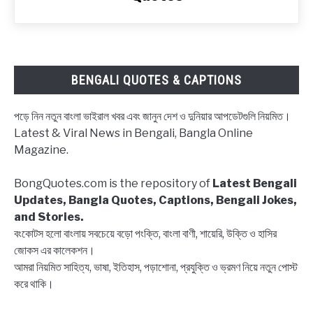
ব্লকলিস্ট
নিয়ে
ক্যাপশন,
উক্তি
|
BENGALI QUOTES & CAPTIONS
Block
status
পড়ে নিন নতুন বাংলা ভাইরাল খবর এবং জানুন দেশ ও দুনিয়ার আপডেটগুলি নিয়মিত।
Bangla,
Latest & Viral News in Bengali, Bangla Online
Block
Magazine.
list
Captions,
BongQuotes.com is the repository of
Latest Bengali
Quotes
Updates, Bangla Quotes, Captions, Bengali Jokes,
and Stories.
বংকোটস হলো বাংলায় সবচেয়ে বড়ো পংক্তি, বাংলা বাণী, শায়েরি, উক্তি ও হাসির
জোকস এর কালেকশন।
আমরা নিয়মিত সাহিত্য, ভাষা, ইতিহাস, পড়াশোনা, প্রযুক্তি ও ভ্রমণ নিয়ে নতুন পোস্ট
করে থাকি।