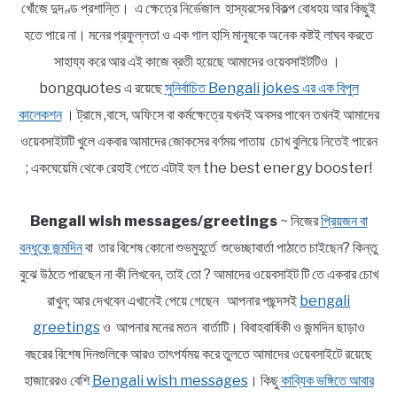
খোঁজে দুদণ্ড প্রশান্তি। এ ক্ষেত্রে নির্ভেজাল হাস্যরসের বিকল্প বোধহয় আর কিছুই
হতে পারে না। মনের প্রফুল্লতা ও এক গাল হাসি মানুষকে অনেক কষ্টই লাঘব করতে
সাহায্য করে আর এই কাজে ব্রতী হয়েছে আমাদের ওয়েবসাইটটিও ।
bongquotes এ রয়েছে
সুনির্বাচিত Bengali jokes এর এক বিপুল
কালেকশন
। ট্রামে ,বাসে, অফিসে বা কর্মক্ষেত্রে যখনই অবসর পাবেন তখনই আমাদের
ওয়েবসাইটটি খুলে একবার আমাদের জোকসের বর্ণময় পাতায় চোখ বুলিয়ে নিতেই পারেন
; একঘেয়েমি থেকে রেহাই পেতে এটাই হল the best energy booster!
Bengali wish messages/greetings
~ নিজের
প্রিয়জন বা
বন্ধুকে জন্মদিন
বা তার বিশেষ কোনো শুভমুহূর্তে শুভেচ্ছাবার্তা পাঠাতে চাইছেন? কিন্তু
বুঝে উঠতে পারছেন না কী লিখবেন, তাই তো ? আমাদের ওয়েবসাইট টি তে একবার চোখ
রাখুন; আর দেখবেন এখানেই পেয়ে গেছেন আপনার পছন্দসই
bengali
greetings
ও আপনার মনের মতন বার্তাটি। বিবাহবার্ষিকী ও জন্মদিন ছাড়াও
বছরের বিশেষ দিনগুলিকে আরও তাৎপর্যময় করে তুলতে আমাদের ওয়েবসাইটে রয়েছে
হাজারেরও বেশি
Bengali wish messages
। কিছু
কাব্যিক ভঙ্গিতে আবার