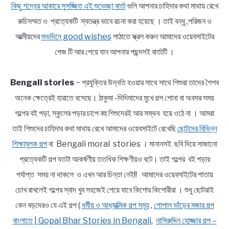
কিছু গদ্যের আকারে সুসজ্জিত এই শুভেচ্ছা বার্তা
গুলি আপনার চাহিদার কথা মাথায় রেখে
রুচিসম্মত ও প্রত্যেকটি স্বতন্ত্র ভাবে রচনা করা হয়েছে । তাই বন্ধু ,পরিজন ও
আত্মীয়দের
শুভদিনে good wishes
পাঠাতে স্ক্রল করুন আমাদের ওয়েবসাইটের
পেজ টি আর পেয়ে যান আপনার পছন্দসই বার্তাটি ।
Bengali stories
~ প্রযুক্তির উন্নতি হওয়ার সাথে সাথে শিশুরা তাদের শৈশব
অনেক ক্ষেত্রেই হারাতে বসেছে। ঠাকুমা -দিদিমাদের মুখে গল্প শোনা বা অবসর সময়
গল্পের বই পড়া, স্কুলের পড়ার চাপে বহু শিশুদেরই আর সম্ভব হয়ে ওঠে না । আমরা
তাই শিশুদের চাহিদার কথা মাথায় রেখে আমাদের ওয়েবসাইটে রেখেছি
ছোটদের বিভিন্ন
শিক্ষামূলক গল্প
বা Bengali moral stories । মানানসই ছবি দিয়ে সাজানো
প্রত্যেকটি গল্প যতটা আকর্ষণীয় ততধিক শিক্ষণীয়ও বটে। তাই গল্পের বই পড়ার
পর্যাপ্ত সময় না থাকলে ও এখন আর চিন্তা নেই!! আমাদের ওয়েবসাইটের পাতায়
চোখ রাখলেই গল্পের স্বাদ খুব সহজেই পেয়ে যাবে কিশোর কিশোরীরা । শুধু ছোটরাই
কেন বড়দেরও যে এই গল্প (
ধর্মীয় ও আধ্যাত্মিক গল্প সমূহ
,
গোপাল ভাঁড়ের মজার গল্প
বাংলাতে | Gopal Bhar Stories in Bengali
,
নাসিরুদ্দিন হোজ্জার গল্প –