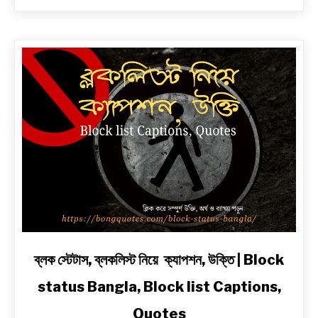
শায়েরী
২
লাইনে
|
সেরা
প্রেম,
দুঃখ,
রোমান্টিক,
অ্যাটিটিউড
ও
2
Line
Shayari
in
Bengali
link
ব্লক স্টেটাস, ব্লকলিস্ট নিয়ে ক্যাপশন, উক্তি | Block
to
status Bangla, Block list Captions,
ব্লক
স্টেটাস,
Quotes