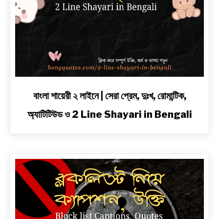
link
বাংলা শায়েরী ২ লাইনে | সেরা প্রেম, দুঃখ, রোমান্টিক,
to
অ্যাটিটিউড ও 2 Line Shayari in Bengali
বাংলা
শায়েরী
২
লাইনে
|
সেরা
প্রেম,
দুঃখ,
রোমান্টিক,