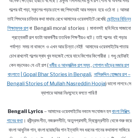
অনেক ক্ষেত্রেই হারাতে বসেছে। ঠাকুমা -দিদিমাদের মুখে গল্প শোনা বা অবসর সময়
গল্পের বই পড়া, স্কুলের পড়ার চাপে বহু শিশুদেরই আর সম্ভব হয়ে ওঠে না । আমরা
তাই শিশুদের চাহিদার কথা মাথায় রেখে আমাদের ওয়েবসাইটে রেখেছি
ছোটদের বিভিন্ন
শিক্ষামূলক গল্প
বা Bengali moral stories । মানানসই ছবি দিয়ে সাজানো
প্রত্যেকটি গল্প যতটা আকর্ষণীয় ততধিক শিক্ষণীয়ও বটে। তাই গল্পের বই পড়ার
পর্যাপ্ত সময় না থাকলে ও এখন আর চিন্তা নেই!! আমাদের ওয়েবসাইটের পাতায়
চোখ রাখলেই গল্পের স্বাদ খুব সহজেই পেয়ে যাবে কিশোর কিশোরীরা । শুধু ছোটরাই
কেন বড়দেরও যে এই গল্প (
ধর্মীয় ও আধ্যাত্মিক গল্প সমূহ
,
গোপাল ভাঁড়ের মজার গল্প
বাংলাতে | Gopal Bhar Stories in Bengali
,
নাসিরুদ্দিন হোজ্জার গল্প –
Bengali Stories of Mullah Nasreddin Hooja
) ভালো লাগবে সে
ব্যাপারে আমরা নিঃসন্দেহে বলতে পারি !!
Bengali Lyrics
– আমাদের ওয়েবসাইটের নবতম সংযোজন হল
বাংলা লিরিক্স,
গানের কথা
। রবীন্দ্রসংগীত, নজরুলগীতি, অতুলপ্রসাদী, দ্বিজেন্দ্রগীতি থেকে শুরু করে
বাংলা আধুনিক গান, বাংলা ছায়াছবির গান ইত্যাদি সব ধরনের গানের কথামালা সাজিয়ে