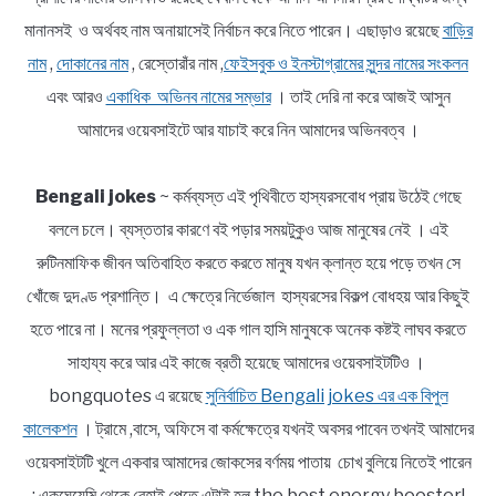
মানানসই ও অর্থবহ নাম অনায়াসেই নির্বাচন করে নিতে পারেন। এছাড়াও রয়েছে
বাড়ির
নাম
,
দোকানের নাম
, রেস্তোরাঁর নাম ,
ফেইসবুক ও ইনস্টাগ্রামের সুন্দর নামের সংকলন
এবং আরও
একাধিক অভিনব নামের সম্ভার
। তাই দেরি না করে আজই আসুন
আমাদের ওয়েবসাইটে আর যাচাই করে নিন আমাদের অভিনবত্ব ।
Bengali jokes
~ কর্মব্যস্ত এই পৃথিবীতে হাস্যরসবোধ প্রায় উঠেই গেছে
বললে চলে। ব্যস্ততার কারণে বই পড়ার সময়টুকুও আজ মানুষের নেই । এই
রুটিনমাফিক জীবন অতিবাহিত করতে করতে মানুষ যখন ক্লান্ত হয়ে পড়ে তখন সে
খোঁজে দুদণ্ড প্রশান্তি। এ ক্ষেত্রে নির্ভেজাল হাস্যরসের বিকল্প বোধহয় আর কিছুই
হতে পারে না। মনের প্রফুল্লতা ও এক গাল হাসি মানুষকে অনেক কষ্টই লাঘব করতে
সাহায্য করে আর এই কাজে ব্রতী হয়েছে আমাদের ওয়েবসাইটটিও ।
bongquotes এ রয়েছে
সুনির্বাচিত Bengali jokes এর এক বিপুল
কালেকশন
। ট্রামে ,বাসে, অফিসে বা কর্মক্ষেত্রে যখনই অবসর পাবেন তখনই আমাদের
ওয়েবসাইটটি খুলে একবার আমাদের জোকসের বর্ণময় পাতায় চোখ বুলিয়ে নিতেই পারেন
; একঘেয়েমি থেকে রেহাই পেতে এটাই হল the best energy booster!