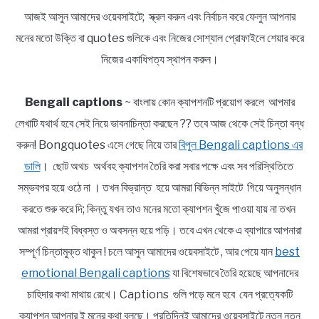
আজই আসুন আমাদের ওয়েবসাইটে; স্ক্রল করুন এবং নির্বাচন করে ফেলুন আপনার
মনের মতো উক্তি বা quotes গুলিকে এবং নিজের সোশ্যাল প্রোফাইলে শেয়ার করে
নিজের একাধিপত্য স্থাপন করুন।
Bengali captions
~ বাংলায় কোন ক্যাপশনটি প্রয়োগ করলে আপমার
লেখাটি যথার্থ হবে সেই নিয়ে ভাবনাচিন্তা করছেন ?? তবে আজ থেকে সেই চিন্তা বন্ধ
করুন! Bongquotes এসে গেছে নিয়ে তার
বিপুল Bengali captions এর
ডালি
। ছোট অথচ অর্থবহ ক্যাপশন তৈরি করা সবার পক্ষে এবং সব পরিস্থিতিতে
সম্ভবপর হয়ে ওঠে না । তখন বিভ্রান্ত হয়ে আমরা বিভিন্ন সাইটে গিয়ে অনুসন্ধান
করতে শুরু করে দি; কিন্তু যখন তাও মনের মতো ক্যাপশন খুঁজে পাওয়া যায় না তখন
আমরা প্রায়শই বিধ্বস্ত ও অবসন্ন হয়ে পড়ি। তবে এখন থেকে এ ব্যাপারে আপনারা
সম্পূর্ণ চিন্তামুক্ত থাকুন ! চলে আসুন আমাদের ওয়েবসাইটে , আর পেয়ে যান
best
emotional Bengali captions
যা বিশেষভাবে তৈরি হয়েছে আপনাদের
চাহিদার কথা মাথায় রেখে। Captions গুলি পড়ে মনে হবে যেন প্রত্যেকটি
ক্যাপশন আপনার ই মনের কথা বলছে। প্রতিদিনই আমাদের ওয়েবসাইটে নতুন নতুন