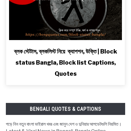
অ্যাটিটিউড
ও
2
Line
Shayari
in
Bengali
link
ব্লক স্টেটাস, ব্লকলিস্ট নিয়ে ক্যাপশন, উক্তি | Block
to
status Bangla, Block list Captions,
ব্লক
স্টেটাস,
Quotes
ব্লকলিস্ট
নিয়ে
ক্যাপশন,
উক্তি
|
BENGALI QUOTES & CAPTIONS
Block
status
পড়ে নিন নতুন বাংলা ভাইরাল খবর এবং জানুন দেশ ও দুনিয়ার আপডেটগুলি নিয়মিত।
Bangla,