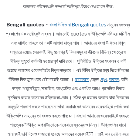
আমাদের পরিষেবাগুলি সম্পর্কে সংক্ষিপ্ত বিবরণ দেওয়া হল নীচে :
Bengali quotes
~
বাংলা উক্তি বা Bengali quotes
মানুষের বক্তব্য
প্রকাশের এক সর্বোৎকৃষ্ট মাধ্যম । আর সেই quotes বা উক্তিগুলি যদি হয় রুচিশীল
এবং মার্জিত তাহলে তা একটি আলাদা মাত্রা পায় । আমাদের বাংলা উক্তির বিপুল
সম্ভারে রয়েছে সেরকমই কিছু মনোগ্রাহী বিষয়সমূহ যা জীবনের বিভিন্ন ক্ষেত্রে ও
বিভিন্ন মুহূর্তে কার্যকরী হওয়ার পূর্ণ দাবি রাখে। সুনির্বাচিত উক্তির সংকলন ও বাণী
রয়েছে আমাদের ওয়েবসাইটের বিপুল সম্ভারে । এই বিবিধ উক্তির মধ্য দিয়ে জীবনের
বিভিন্ন দিক তুলে ধরার চেষ্টা করেছি আমরা ।
ভালোবাসা
,আনন্দ ,
দুঃখ
,
অবসাদ
, হাসি
কান্না, ঋতুবৈচিত্র্য ,সামাজিক, আধ্যাত্মিক এবং একাধিক আরও প্রাসঙ্গিক বিষয়ে
সুসজ্জিত রয়েছে আমাদের উক্তির ভাণ্ডার । সঠিক শব্দ চয়নের অভাবে যারা নিজেদের
অনুভূতি প্রকাশ করতে পারছেন না তাঁরা অনায়াসেই আমাদের ওয়েবসাইটে পোস্ট করা
উক্তিগুলির সাহায্যে তা ব্যক্ত করতে পারবেন। এছাড়া আমাদের ওয়েবসাইটে ব্যবহৃত
প্রত্যেকটি উক্তি অপরটির থেকে একেবারে স্বতন্ত্র ও ভিন্ন। উক্তিগুলির সাথে
মানানসই ছবি দিয়েও সাজানো হয়েছে আমাদের ওয়েবসাইটটি। তাই আর দেরি না করে