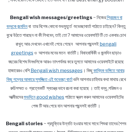
Bengali wish messages/greetings
~ নিজের
প্রিয়জন বা
বন্ধুকে জন্মদিন
বা তার বিশেষ কোনো শুভমুহূর্তে শুভেচ্ছাবার্তা পাঠাতে চাইছেন? কিন্তু
বুঝে উঠতে পারছেন না কী লিখবেন, তাই তো ? আমাদের ওয়েবসাইট টি তে একবার চোখ
রাখুন; আর দেখবেন এখানেই পেয়ে গেছেন আপনার পছন্দসই
bengali
greetings
ও আপনার মনের মতন বার্তাটি। বিবাহবার্ষিকী ও জন্মদিন ছাড়াও
বছরের বিশেষ দিনগুলিকে আরও তাৎপর্যময় করে তুলতে আমাদের ওয়েবসাইটে রয়েছে
হাজারেরও বেশি
Bengali wish messages
। কিছু
কাব্যিক ভঙ্গিতে আবার
কিছু গদ্যের আকারে সুসজ্জিত এই শুভেচ্ছা বার্তা
গুলি আপনার চাহিদার কথা মাথায় রেখে
রুচিসম্মত ও প্রত্যেকটি স্বতন্ত্র ভাবে রচনা করা হয়েছে । তাই বন্ধু ,পরিজন ও
আত্মীয়দের
শুভদিনে good wishes
পাঠাতে স্ক্রল করুন আমাদের ওয়েবসাইটের
পেজ টি আর পেয়ে যান আপনার পছন্দসই বার্তাটি ।
Bengali stories
~ প্রযুক্তির উন্নতি হওয়ার সাথে সাথে শিশুরা তাদের শৈশব