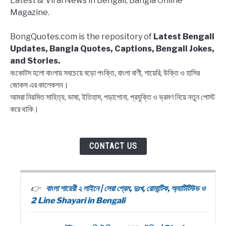
Latest & Viral News in Bengali, Bangla Online
Block
Magazine.
list
Captions,
BongQuotes.com is the repository of
Latest Bengali
Quotes
Updates, Bangla Quotes, Captions, Bengali Jokes,
and Stories.
বংকোটস হলো বাংলায় সবচেয়ে বড়ো পংক্তি, বাংলা বাণী, শায়েরি, উক্তি ও হাসির
জোকস এর কালেকশন।
আমরা নিয়মিত সাহিত্য, ভাষা, ইতিহাস, পড়াশোনা, প্রযুক্তি ও ভ্রমণ নিয়ে নতুন পোস্ট
করে থাকি।
CONTACT US
বাংলা শায়েরী ২ লাইনে | সেরা প্রেম, দুঃখ, রোমান্টিক, অ্যাটিটিউড ও
2 Line Shayari in Bengali