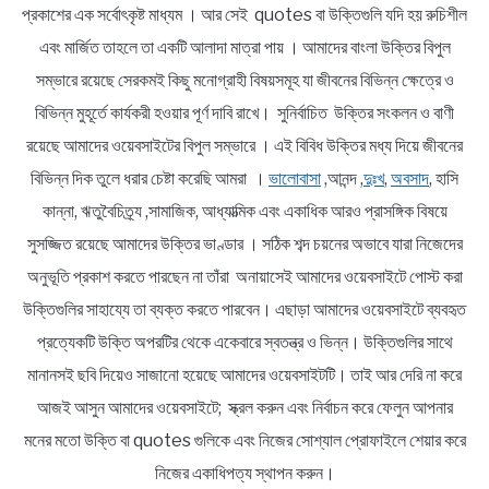
প্রকাশের এক সর্বোৎকৃষ্ট মাধ্যম । আর সেই quotes বা উক্তিগুলি যদি হয় রুচিশীল
এবং মার্জিত তাহলে তা একটি আলাদা মাত্রা পায় । আমাদের বাংলা উক্তির বিপুল
সম্ভারে রয়েছে সেরকমই কিছু মনোগ্রাহী বিষয়সমূহ যা জীবনের বিভিন্ন ক্ষেত্রে ও
বিভিন্ন মুহূর্তে কার্যকরী হওয়ার পূর্ণ দাবি রাখে। সুনির্বাচিত উক্তির সংকলন ও বাণী
রয়েছে আমাদের ওয়েবসাইটের বিপুল সম্ভারে । এই বিবিধ উক্তির মধ্য দিয়ে জীবনের
বিভিন্ন দিক তুলে ধরার চেষ্টা করেছি আমরা ।
ভালোবাসা
,আনন্দ ,
দুঃখ
,
অবসাদ
, হাসি
কান্না, ঋতুবৈচিত্র্য ,সামাজিক, আধ্যাত্মিক এবং একাধিক আরও প্রাসঙ্গিক বিষয়ে
সুসজ্জিত রয়েছে আমাদের উক্তির ভাণ্ডার । সঠিক শব্দ চয়নের অভাবে যারা নিজেদের
অনুভূতি প্রকাশ করতে পারছেন না তাঁরা অনায়াসেই আমাদের ওয়েবসাইটে পোস্ট করা
উক্তিগুলির সাহায্যে তা ব্যক্ত করতে পারবেন। এছাড়া আমাদের ওয়েবসাইটে ব্যবহৃত
প্রত্যেকটি উক্তি অপরটির থেকে একেবারে স্বতন্ত্র ও ভিন্ন। উক্তিগুলির সাথে
মানানসই ছবি দিয়েও সাজানো হয়েছে আমাদের ওয়েবসাইটটি। তাই আর দেরি না করে
আজই আসুন আমাদের ওয়েবসাইটে; স্ক্রল করুন এবং নির্বাচন করে ফেলুন আপনার
মনের মতো উক্তি বা quotes গুলিকে এবং নিজের সোশ্যাল প্রোফাইলে শেয়ার করে
নিজের একাধিপত্য স্থাপন করুন।