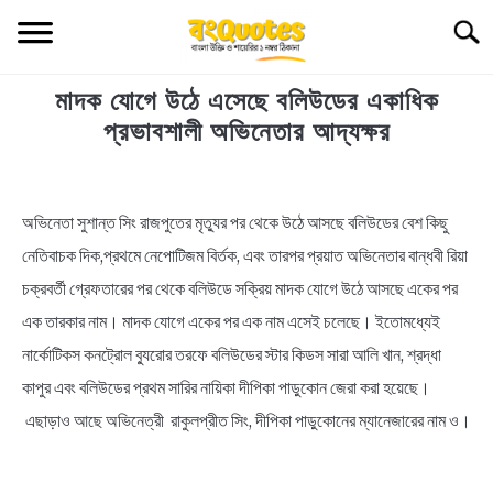
Skip
Searc
to
content
মাদক যোগে উঠে এসেছে বলিউডের একাধিক
TECHNOLOGY
প্রভাবশালী অভিনেতার আদ্যক্ষর
HEALTH & LIFESTYLE
in
News
অভিনেতা সুশান্ত সিং রাজপুতের মৃত্যুর পর থেকে উঠে আসছে বলিউডের বেশ কিছু
BIOGRAPHY
নেতিবাচক দিক,প্রথমে নেপোটিজম বির্তক, এবং তারপর প্রয়াত অভিনেতার বান্ধবী রিয়া
EDUCATIONAL
চক্রবর্তী গ্রেফতারের পর থেকে বলিউডে সক্রিয় মাদক যোগে উঠে আসছে একের পর
এক তারকার নাম। মাদক যোগে একের পর এক নাম এসেই চলেছে। ইতোমধ্যেই
BENGALI WISHES
নার্কোটিকস কনট্রোল ব্যুরোর তরফে বলিউডের স্টার কিডস সারা আলি খান, শ্রদ্ধা
কাপুর এবং বলিউডের প্রথম সারির নায়িকা দীপিকা পাড়ুকোন জেরা করা হয়েছে।
QUOTES & CAPTIONS
এছাড়াও আছে অভিনেত্রী রাকুলপ্রীত সিং, দীপিকা পাড়ুকোনের ম্যানেজারের নাম ও।
NEWS