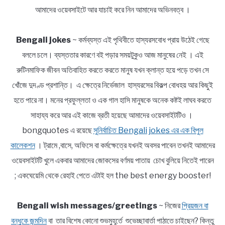
আমাদের ওয়েবসাইটে আর যাচাই করে নিন আমাদের অভিনবত্ব ।
Bengali jokes
~ কর্মব্যস্ত এই পৃথিবীতে হাস্যরসবোধ প্রায় উঠেই গেছে
বললে চলে। ব্যস্ততার কারণে বই পড়ার সময়টুকুও আজ মানুষের নেই । এই
রুটিনমাফিক জীবন অতিবাহিত করতে করতে মানুষ যখন ক্লান্ত হয়ে পড়ে তখন সে
খোঁজে দুদণ্ড প্রশান্তি। এ ক্ষেত্রে নির্ভেজাল হাস্যরসের বিকল্প বোধহয় আর কিছুই
হতে পারে না। মনের প্রফুল্লতা ও এক গাল হাসি মানুষকে অনেক কষ্টই লাঘব করতে
সাহায্য করে আর এই কাজে ব্রতী হয়েছে আমাদের ওয়েবসাইটটিও ।
bongquotes এ রয়েছে
সুনির্বাচিত Bengali jokes এর এক বিপুল
কালেকশন
। ট্রামে ,বাসে, অফিসে বা কর্মক্ষেত্রে যখনই অবসর পাবেন তখনই আমাদের
ওয়েবসাইটটি খুলে একবার আমাদের জোকসের বর্ণময় পাতায় চোখ বুলিয়ে নিতেই পারেন
; একঘেয়েমি থেকে রেহাই পেতে এটাই হল the best energy booster!
Bengali wish messages/greetings
~ নিজের
প্রিয়জন বা
বন্ধুকে জন্মদিন
বা তার বিশেষ কোনো শুভমুহূর্তে শুভেচ্ছাবার্তা পাঠাতে চাইছেন? কিন্তু