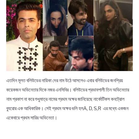
BENGALI LYRICS
BENGALI NAMES
BENGALI STORIES
এতদিন মূলত বলিউডের নায়িকা দের নাম উঠে আসলেও এবার বলিউডের জনপ্রিয়
কয়েকজন অভিনেতার দিকে নজর এনসিবির। বলিউডের প্রভাবশালী তিন অভিনেতার
নাম প্রকাশ না করে শুধুমাত্র নামের প্রথম অক্ষর জানিয়েছে নার্কোটিকস কনট্রোল
ব্যুরোর এক আধিকারিক। সেই প্রথম অক্ষর গুলি হলA, D, S,R এর মধ্যে একজন
একেবারে প্রথম সারির অভিনেতা।