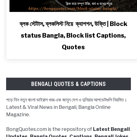
link
ব্লক স্টেটাস, ব্লকলিস্ট নিয়ে ক্যাপশন, উক্তি | Block
to
status Bangla, Block list Captions,
ব্লক
স্টেটাস,
Quotes
ব্লকলিস্ট
নিয়ে
ক্যাপশন,
উক্তি
|
BENGALI QUOTES & CAPTIONS
Block
status
পড়ে নিন নতুন বাংলা ভাইরাল খবর এবং জানুন দেশ ও দুনিয়ার আপডেটগুলি নিয়মিত।
Bangla,
Latest & Viral News in Bengali, Bangla Online
Block
Magazine.
list
Captions,
BongQuotes.com is the repository of
Latest Bengali
Quotes
Updates, Bangla Quotes, Captions, Bengali Jokes,