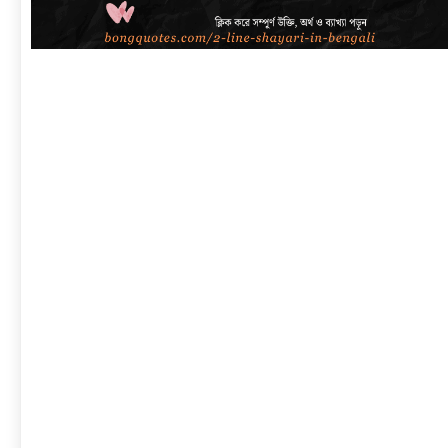
link
to
বাংলা
শায়েরী
২
লাইনে
|
সেরা
প্রেম,
দুঃখ,
রোমান্টিক,
অ্যাটিটিউড
ও
2
Line
Shayari