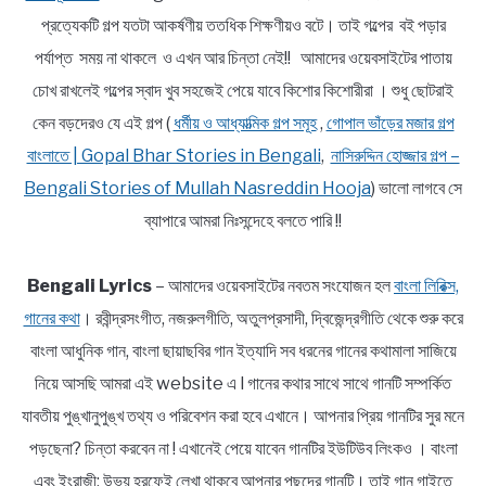
প্রত্যেকটি গল্প যতটা আকর্ষণীয় ততধিক শিক্ষণীয়ও বটে। তাই গল্পের বই পড়ার
পর্যাপ্ত সময় না থাকলে ও এখন আর চিন্তা নেই!! আমাদের ওয়েবসাইটের পাতায়
চোখ রাখলেই গল্পের স্বাদ খুব সহজেই পেয়ে যাবে কিশোর কিশোরীরা । শুধু ছোটরাই
কেন বড়দেরও যে এই গল্প (
ধর্মীয় ও আধ্যাত্মিক গল্প সমূহ
,
গোপাল ভাঁড়ের মজার গল্প
বাংলাতে | Gopal Bhar Stories in Bengali
,
নাসিরুদ্দিন হোজ্জার গল্প –
Bengali Stories of Mullah Nasreddin Hooja
) ভালো লাগবে সে
ব্যাপারে আমরা নিঃসন্দেহে বলতে পারি !!
Bengali Lyrics
– আমাদের ওয়েবসাইটের নবতম সংযোজন হল
বাংলা লিরিক্স,
গানের কথা
। রবীন্দ্রসংগীত, নজরুলগীতি, অতুলপ্রসাদী, দ্বিজেন্দ্রগীতি থেকে শুরু করে
বাংলা আধুনিক গান, বাংলা ছায়াছবির গান ইত্যাদি সব ধরনের গানের কথামালা সাজিয়ে
নিয়ে আসছি আমরা এই website এ l গানের কথার সাথে সাথে গানটি সম্পর্কিত
যাবতীয় পুঙ্খানুপুঙ্খ তথ্য ও পরিবেশন করা হবে এখানে। আপনার প্রিয় গানটির সুর মনে
পড়ছেনা? চিন্তা করবেন না ! এখানেই পেয়ে যাবেন গানটির ইউটিউব লিংকও । বাংলা
এবং ইংরাজী; উভয় হরফেই লেখা থাকবে আপনার পছন্দের গানটি। তাই গান গাইতে