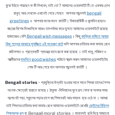
বুঝে উঠতে পারছেন না কী লিখবেন, তাই তো ? আমাদের ওয়েবসাইট টি তে একবার চোখ
রাখুন; আর দেখবেন এখানেই পেয়ে গেছেন আপনার পছন্দসই
bengali
greetings
ও আপনার মনের মতন বার্তাটি। বিবাহবার্ষিকী ও জন্মদিন ছাড়াও
বছরের বিশেষ দিনগুলিকে আরও তাৎপর্যময় করে তুলতে আমাদের ওয়েবসাইটে রয়েছে
হাজারেরও বেশি
Bengali wish messages
। কিছু
কাব্যিক ভঙ্গিতে আবার
কিছু গদ্যের আকারে সুসজ্জিত এই শুভেচ্ছা বার্তা
গুলি আপনার চাহিদার কথা মাথায় রেখে
রুচিসম্মত ও প্রত্যেকটি স্বতন্ত্র ভাবে রচনা করা হয়েছে । তাই বন্ধু ,পরিজন ও
আত্মীয়দের
শুভদিনে good wishes
পাঠাতে স্ক্রল করুন আমাদের ওয়েবসাইটের
পেজ টি আর পেয়ে যান আপনার পছন্দসই বার্তাটি ।
Bengali stories
~ প্রযুক্তির উন্নতি হওয়ার সাথে সাথে শিশুরা তাদের শৈশব
অনেক ক্ষেত্রেই হারাতে বসেছে। ঠাকুমা -দিদিমাদের মুখে গল্প শোনা বা অবসর সময়
গল্পের বই পড়া, স্কুলের পড়ার চাপে বহু শিশুদেরই আর সম্ভব হয়ে ওঠে না । আমরা
তাই শিশুদের চাহিদার কথা মাথায় রেখে আমাদের ওয়েবসাইটে রেখেছি
ছোটদের বিভিন্ন
শিক্ষামূলক গল্প
বা Bengali moral stories । মানানসই ছবি দিয়ে সাজানো