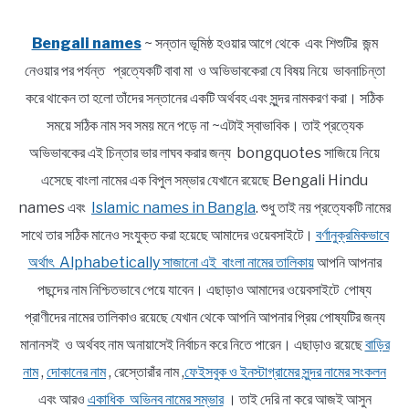
Bengali names
~ সন্তান ভূমিষ্ঠ হওয়ার আগে থেকে এবং শিশুটির জন্ম
নেওয়ার পর পর্যন্ত প্রত্যেকটি বাবা মা ও অভিভাবকেরা যে বিষয় নিয়ে ভাবনাচিন্তা
করে থাকেন তা হলো তাঁদের সন্তানের একটি অর্থবহ এবং সুন্দর নামকরণ করা। সঠিক
সময়ে সঠিক নাম সব সময় মনে পড়ে না ~এটাই স্বাভাবিক। তাই প্রত্যেক
অভিভাবকের এই চিন্তার ভার লাঘব করার জন্য bongquotes সাজিয়ে নিয়ে
এসেছে বাংলা নামের এক বিপুল সম্ভার যেখানে রয়েছে Bengali Hindu
names এবং
Islamic names in Bangla
. শুধু তাই নয় প্রত্যেকটি নামের
সাথে তার সঠিক মানেও সংযুক্ত করা হয়েছে আমাদের ওয়েবসাইটে।
বর্ণানুক্রমিকভাবে
অর্থাৎ Alphabetically সাজানো এই বাংলা নামের তালিকায়
আপনি আপনার
পছন্দের নাম নিশ্চিতভাবে পেয়ে যাবেন। এছাড়াও আমাদের ওয়েবসাইটে পোষ্য
প্রাণীদের নামের তালিকাও রয়েছে যেখান থেকে আপনি আপনার প্রিয় পোষ্যটির জন্য
মানানসই ও অর্থবহ নাম অনায়াসেই নির্বাচন করে নিতে পারেন। এছাড়াও রয়েছে
বাড়ির
নাম
,
দোকানের নাম
, রেস্তোরাঁর নাম ,
ফেইসবুক ও ইনস্টাগ্রামের সুন্দর নামের সংকলন
এবং আরও
একাধিক অভিনব নামের সম্ভার
। তাই দেরি না করে আজই আসুন