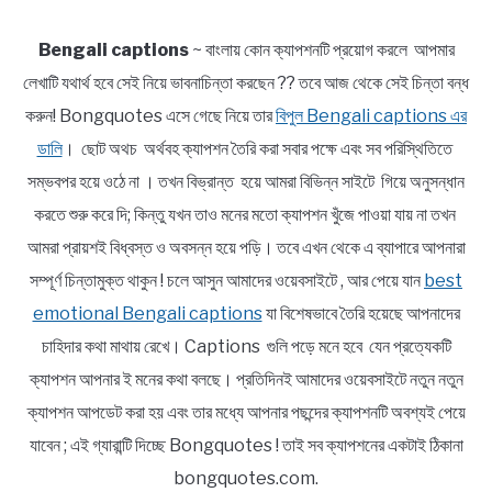
Bengali captions
~ বাংলায় কোন ক্যাপশনটি প্রয়োগ করলে আপমার
লেখাটি যথার্থ হবে সেই নিয়ে ভাবনাচিন্তা করছেন ?? তবে আজ থেকে সেই চিন্তা বন্ধ
করুন! Bongquotes এসে গেছে নিয়ে তার
বিপুল Bengali captions এর
ডালি
। ছোট অথচ অর্থবহ ক্যাপশন তৈরি করা সবার পক্ষে এবং সব পরিস্থিতিতে
সম্ভবপর হয়ে ওঠে না । তখন বিভ্রান্ত হয়ে আমরা বিভিন্ন সাইটে গিয়ে অনুসন্ধান
করতে শুরু করে দি; কিন্তু যখন তাও মনের মতো ক্যাপশন খুঁজে পাওয়া যায় না তখন
আমরা প্রায়শই বিধ্বস্ত ও অবসন্ন হয়ে পড়ি। তবে এখন থেকে এ ব্যাপারে আপনারা
সম্পূর্ণ চিন্তামুক্ত থাকুন ! চলে আসুন আমাদের ওয়েবসাইটে , আর পেয়ে যান
best
emotional Bengali captions
যা বিশেষভাবে তৈরি হয়েছে আপনাদের
চাহিদার কথা মাথায় রেখে। Captions গুলি পড়ে মনে হবে যেন প্রত্যেকটি
ক্যাপশন আপনার ই মনের কথা বলছে। প্রতিদিনই আমাদের ওয়েবসাইটে নতুন নতুন
ক্যাপশন আপডেট করা হয় এবং তার মধ্যে আপনার পছন্দের ক্যাপশনটি অবশ্যই পেয়ে
যাবেন ; এই গ্যারান্টি দিচ্ছে Bongquotes ! তাই সব ক্যাপশনের একটাই ঠিকানা
bongquotes.com.