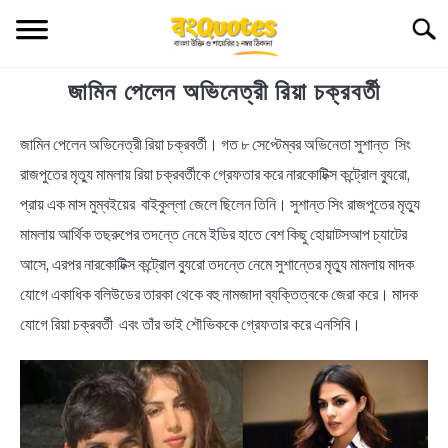
Skip
Searc
to
content
জামিন পেলেন অভিনেত্রী রিয়া চক্রবর্তী
TECHNOLOGY
জামিন পেলেন অভিনেত্রী রিয়া চক্রবর্তী। গত ৮ সেপ্টেম্বর অভিনেতা সুশান্ত সিং
in
HEALTH & LIFESTYLE
News
রাজপুতের মৃত্যু মামলায় রিয়া চক্রবর্তীকে গ্রেফতার করে নারকোটিক্স কন্ট্রোল ব্যুরো,
BIOGRAPHY
প্রায় এক মাস মুম্বইয়ের বাইকুল্লা জেলে ছিলেন তিনি। সুশান্ত সিং রাজপুতের মৃত্যু
মামলায় আর্থিক তছরুপের তদন্তে নেমে ইডির হাতে বেশ কিছু হোয়াটসআপ চ্যাটের
EDUCATIONAL
আসে, এরপর নারকোটিক্স কন্ট্রোল ব্যুরো তদন্তে নেমে সুশান্তের মৃত্যু মামলায় মাদক
যোগে একাধিক বলিউডের তারকা থেকে বহু নামজাদা ব্যক্তিত্বকে জেরা করে। মাদক
BENGALI WISHES
যোগে রিয়া চক্রবর্তী এবং তাঁর ভাই শৌভিককে গ্রেফতার করে এনসিবি।
QUOTES & CAPTIONS
NEWS