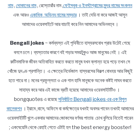
নাম
,
দোকানের নাম
, রেস্তোরাঁর নাম ,
ফেইসবুক ও ইনস্টাগ্রামের সুন্দর নামের সংকলন
এবং আরও
একাধিক অভিনব নামের সম্ভার
। তাই দেরি না করে আজই আসুন
আমাদের ওয়েবসাইটে আর যাচাই করে নিন আমাদের অভিনবত্ব ।
Bengali jokes
~ কর্মব্যস্ত এই পৃথিবীতে হাস্যরসবোধ প্রায় উঠেই গেছে
বললে চলে। ব্যস্ততার কারণে বই পড়ার সময়টুকুও আজ মানুষের নেই । এই
রুটিনমাফিক জীবন অতিবাহিত করতে করতে মানুষ যখন ক্লান্ত হয়ে পড়ে তখন সে
খোঁজে দুদণ্ড প্রশান্তি। এ ক্ষেত্রে নির্ভেজাল হাস্যরসের বিকল্প বোধহয় আর কিছুই
হতে পারে না। মনের প্রফুল্লতা ও এক গাল হাসি মানুষকে অনেক কষ্টই লাঘব করতে
সাহায্য করে আর এই কাজে ব্রতী হয়েছে আমাদের ওয়েবসাইটটিও ।
bongquotes এ রয়েছে
সুনির্বাচিত Bengali jokes এর এক বিপুল
কালেকশন
। ট্রামে ,বাসে, অফিসে বা কর্মক্ষেত্রে যখনই অবসর পাবেন তখনই আমাদের
ওয়েবসাইটটি খুলে একবার আমাদের জোকসের বর্ণময় পাতায় চোখ বুলিয়ে নিতেই পারেন
; একঘেয়েমি থেকে রেহাই পেতে এটাই হল the best energy booster!