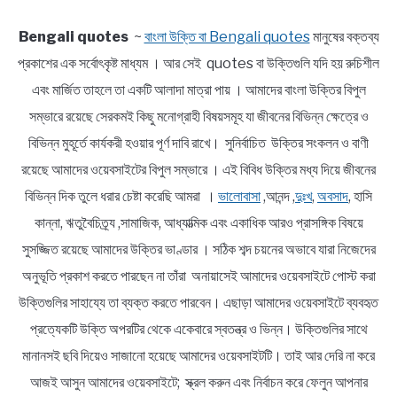
Bengali quotes
~
বাংলা উক্তি বা Bengali quotes
মানুষের বক্তব্য
প্রকাশের এক সর্বোৎকৃষ্ট মাধ্যম । আর সেই quotes বা উক্তিগুলি যদি হয় রুচিশীল
এবং মার্জিত তাহলে তা একটি আলাদা মাত্রা পায় । আমাদের বাংলা উক্তির বিপুল
সম্ভারে রয়েছে সেরকমই কিছু মনোগ্রাহী বিষয়সমূহ যা জীবনের বিভিন্ন ক্ষেত্রে ও
বিভিন্ন মুহূর্তে কার্যকরী হওয়ার পূর্ণ দাবি রাখে। সুনির্বাচিত উক্তির সংকলন ও বাণী
রয়েছে আমাদের ওয়েবসাইটের বিপুল সম্ভারে । এই বিবিধ উক্তির মধ্য দিয়ে জীবনের
বিভিন্ন দিক তুলে ধরার চেষ্টা করেছি আমরা ।
ভালোবাসা
,আনন্দ ,
দুঃখ
,
অবসাদ
, হাসি
কান্না, ঋতুবৈচিত্র্য ,সামাজিক, আধ্যাত্মিক এবং একাধিক আরও প্রাসঙ্গিক বিষয়ে
সুসজ্জিত রয়েছে আমাদের উক্তির ভাণ্ডার । সঠিক শব্দ চয়নের অভাবে যারা নিজেদের
অনুভূতি প্রকাশ করতে পারছেন না তাঁরা অনায়াসেই আমাদের ওয়েবসাইটে পোস্ট করা
উক্তিগুলির সাহায্যে তা ব্যক্ত করতে পারবেন। এছাড়া আমাদের ওয়েবসাইটে ব্যবহৃত
প্রত্যেকটি উক্তি অপরটির থেকে একেবারে স্বতন্ত্র ও ভিন্ন। উক্তিগুলির সাথে
মানানসই ছবি দিয়েও সাজানো হয়েছে আমাদের ওয়েবসাইটটি। তাই আর দেরি না করে
আজই আসুন আমাদের ওয়েবসাইটে; স্ক্রল করুন এবং নির্বাচন করে ফেলুন আপনার