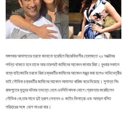
BENGALI LYRICS
BENGALI NAMES
BENGALI STORIES
মঙ্গলবার আদালতের তরফে জানানো হয়েছিল বিচারবিভাগীর হেফাজতে ২০ অক্টোবর
পর্যন্ত থাকতে হবে তাকে আর তারপরই জামিনের আবেদন জানায় রিয়া। বুধবার সকালে
বম্বে হাইকোর্টের তরফে রিয়া চক্রবর্তীর জামিনের আবেদন মঞ্জুর করা হলেও অভিনেত্রীর
ভাই শৌভিক চক্রবর্তীর জামিনের আবেদন আদালত খারিজ করে দিয়েছে। সুশান্ত সিং
রাজপুতের মৃত্যুর ঘটনায় তদন্তে নেমে এনসিবি মাদক যোগে গ্রেফতার করেছিলেন
শৌভিক কে,তার সাথে দুই ড্রাগ লেনদেন এ জাইদ ভিলাত্রা এবং আবদুল বসিত
পরিহারের সঙ্গে যোগ পাওয়া যায়।