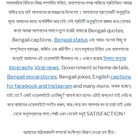
সমসাময়িক বিভিন্ন বিষয় সম্পর্কিত উক্তি, ক্যাপশনের পসরা সাজিয়ে প্রতিনিয়ত আমরা
হাজির হয়ে যাই আপনাদের মনোরঞ্জনের উদ্দেশ্যে। আপনাদের প্রত্যেকটি অনুভূতির
মূল্য আমাদের কাছে অপরিসীম আর তাই সেই প্রতিটি অনুভূতিকে বাঙ্ময় করে তোলার
জন্য আমরা আপনাদের সামনে তুলে ধরেছি হাজারো Bengali quotes,
Bengali captions ,
Bengali status
এবং আরও অনেক কিছু যা
সম্পূর্ণভাবে স্বতন্ত্র , মার্জিত এবং রুচিশীল। তবে শুধুমাত্র উক্তি এবং ক্যাপশনের
মধ্যেই আমাদের এই ওয়েবসাইট সীমাবদ্ধ নয়। এখানে রয়েছে
বিখ্যাত মানুষের
biography
,
Viral news
, Government scheme details,
Bengali moral stories
, Bengali jokes, English
captions
for facebook and Instagram
and many more. অবাক হচ্ছেন,
তাই তো ? একই ওয়েবসাইটে এতকিছু? আশ্চর্য মনে হলেও এটাই বাস্তব ! তাই দেরি না
করে আমাদের ওয়েবসাইটে লগইন করুন, আর পেয়ে যান আপনার মন যা চায়! তাই এবার
থেকে অনুসন্ধানের পালা শেষ!! এখন থেকেই শুধুই SATISFACTION !
আমাদের পরিষেবাগুলি সম্পর্কে সংক্ষিপ্ত বিবরণ দেওয়া হল নীচে :