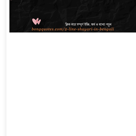
link
to
বাংলা
শায়েরী
২
লাইনে
|
সেরা
প্রেম,
দুঃখ,
রোমান্টিক,
অ্যাটিটিউড
ও