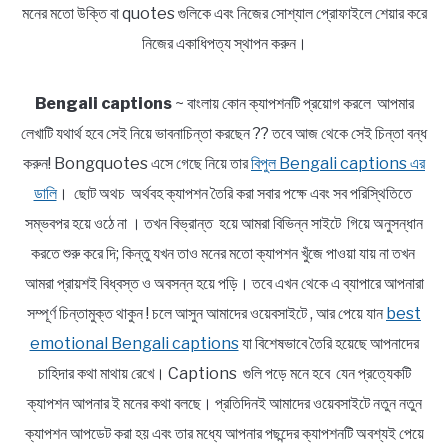
মনের মতো উক্তি বা quotes গুলিকে এবং নিজের সোশ্যাল প্রোফাইলে শেয়ার করে
নিজের একাধিপত্য স্থাপন করুন।
Bengali captions
~ বাংলায় কোন ক্যাপশনটি প্রয়োগ করলে আপমার
লেখাটি যথার্থ হবে সেই নিয়ে ভাবনাচিন্তা করছেন ?? তবে আজ থেকে সেই চিন্তা বন্ধ
করুন! Bongquotes এসে গেছে নিয়ে তার
বিপুল Bengali captions এর
ডালি
। ছোট অথচ অর্থবহ ক্যাপশন তৈরি করা সবার পক্ষে এবং সব পরিস্থিতিতে
সম্ভবপর হয়ে ওঠে না । তখন বিভ্রান্ত হয়ে আমরা বিভিন্ন সাইটে গিয়ে অনুসন্ধান
করতে শুরু করে দি; কিন্তু যখন তাও মনের মতো ক্যাপশন খুঁজে পাওয়া যায় না তখন
আমরা প্রায়শই বিধ্বস্ত ও অবসন্ন হয়ে পড়ি। তবে এখন থেকে এ ব্যাপারে আপনারা
সম্পূর্ণ চিন্তামুক্ত থাকুন ! চলে আসুন আমাদের ওয়েবসাইটে , আর পেয়ে যান
best
emotional Bengali captions
যা বিশেষভাবে তৈরি হয়েছে আপনাদের
চাহিদার কথা মাথায় রেখে। Captions গুলি পড়ে মনে হবে যেন প্রত্যেকটি
ক্যাপশন আপনার ই মনের কথা বলছে। প্রতিদিনই আমাদের ওয়েবসাইটে নতুন নতুন
ক্যাপশন আপডেট করা হয় এবং তার মধ্যে আপনার পছন্দের ক্যাপশনটি অবশ্যই পেয়ে