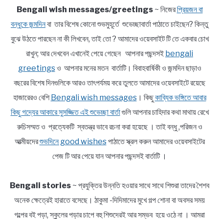
Bengali wish messages/greetings
~ নিজের
প্রিয়জন বা
বন্ধুকে জন্মদিন
বা তার বিশেষ কোনো শুভমুহূর্তে শুভেচ্ছাবার্তা পাঠাতে চাইছেন? কিন্তু
বুঝে উঠতে পারছেন না কী লিখবেন, তাই তো ? আমাদের ওয়েবসাইট টি তে একবার চোখ
রাখুন; আর দেখবেন এখানেই পেয়ে গেছেন আপনার পছন্দসই
bengali
greetings
ও আপনার মনের মতন বার্তাটি। বিবাহবার্ষিকী ও জন্মদিন ছাড়াও
বছরের বিশেষ দিনগুলিকে আরও তাৎপর্যময় করে তুলতে আমাদের ওয়েবসাইটে রয়েছে
হাজারেরও বেশি
Bengali wish messages
। কিছু
কাব্যিক ভঙ্গিতে আবার
কিছু গদ্যের আকারে সুসজ্জিত এই শুভেচ্ছা বার্তা
গুলি আপনার চাহিদার কথা মাথায় রেখে
রুচিসম্মত ও প্রত্যেকটি স্বতন্ত্র ভাবে রচনা করা হয়েছে । তাই বন্ধু ,পরিজন ও
আত্মীয়দের
শুভদিনে good wishes
পাঠাতে স্ক্রল করুন আমাদের ওয়েবসাইটের
পেজ টি আর পেয়ে যান আপনার পছন্দসই বার্তাটি ।
Bengali stories
~ প্রযুক্তির উন্নতি হওয়ার সাথে সাথে শিশুরা তাদের শৈশব
অনেক ক্ষেত্রেই হারাতে বসেছে। ঠাকুমা -দিদিমাদের মুখে গল্প শোনা বা অবসর সময়
গল্পের বই পড়া, স্কুলের পড়ার চাপে বহু শিশুদেরই আর সম্ভব হয়ে ওঠে না । আমরা