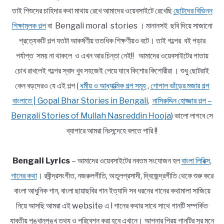
তাই শিশুদের চাহিদার কথা মাথায় রেখে আমাদের ওয়েবসাইটে রেখেছি
ছোটদের বিভিন্ন
শিক্ষামূলক গল্প
বা Bengali moral stories । মানানসই ছবি দিয়ে সাজানো
প্রত্যেকটি গল্প যতটা আকর্ষণীয় ততধিক শিক্ষণীয়ও বটে। তাই গল্পের বই পড়ার
পর্যাপ্ত সময় না থাকলে ও এখন আর চিন্তা নেই!! আমাদের ওয়েবসাইটের পাতায়
চোখ রাখলেই গল্পের স্বাদ খুব সহজেই পেয়ে যাবে কিশোর কিশোরীরা । শুধু ছোটরাই
কেন বড়দেরও যে এই গল্প (
ধর্মীয় ও আধ্যাত্মিক গল্প সমূহ
,
গোপাল ভাঁড়ের মজার গল্প
বাংলাতে | Gopal Bhar Stories in Bengali
,
নাসিরুদ্দিন হোজ্জার গল্প –
Bengali Stories of Mullah Nasreddin Hooja
) ভালো লাগবে সে
ব্যাপারে আমরা নিঃসন্দেহে বলতে পারি !!
Bengali Lyrics
– আমাদের ওয়েবসাইটের নবতম সংযোজন হল
বাংলা লিরিক্স,
গানের কথা
। রবীন্দ্রসংগীত, নজরুলগীতি, অতুলপ্রসাদী, দ্বিজেন্দ্রগীতি থেকে শুরু করে
বাংলা আধুনিক গান, বাংলা ছায়াছবির গান ইত্যাদি সব ধরনের গানের কথামালা সাজিয়ে
নিয়ে আসছি আমরা এই website এ l গানের কথার সাথে সাথে গানটি সম্পর্কিত
যাবতীয় পুঙ্খানুপুঙ্খ তথ্য ও পরিবেশন করা হবে এখানে। আপনার প্রিয় গানটির সুর মনে