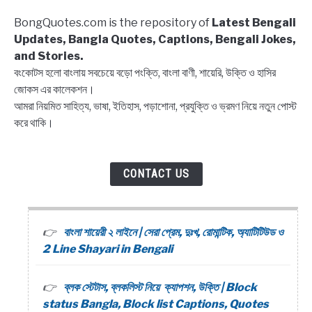
Captions,
BongQuotes.com is the repository of
Latest Bengali
Quotes
Updates, Bangla Quotes, Captions, Bengali Jokes,
and Stories.
বংকোটস হলো বাংলায় সবচেয়ে বড়ো পংক্তি, বাংলা বাণী, শায়েরি, উক্তি ও হাসির
জোকস এর কালেকশন।
আমরা নিয়মিত সাহিত্য, ভাষা, ইতিহাস, পড়াশোনা, প্রযুক্তি ও ভ্রমণ নিয়ে নতুন পোস্ট
করে থাকি।
CONTACT US
বাংলা শায়েরী ২ লাইনে | সেরা প্রেম, দুঃখ, রোমান্টিক, অ্যাটিটিউড ও
2 Line Shayari in Bengali
ব্লক স্টেটাস, ব্লকলিস্ট নিয়ে ক্যাপশন, উক্তি | Block
status Bangla, Block list Captions, Quotes