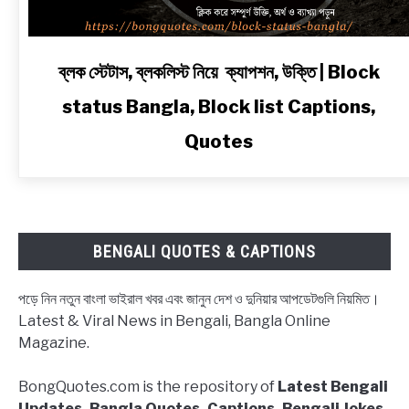
link
ব্লক স্টেটাস, ব্লকলিস্ট নিয়ে ক্যাপশন, উক্তি | Block
to
status Bangla, Block list Captions,
ব্লক
স্টেটাস,
Quotes
ব্লকলিস্ট
নিয়ে
ক্যাপশন,
উক্তি
|
BENGALI QUOTES & CAPTIONS
Block
status
পড়ে নিন নতুন বাংলা ভাইরাল খবর এবং জানুন দেশ ও দুনিয়ার আপডেটগুলি নিয়মিত।
Bangla,
Latest & Viral News in Bengali, Bangla Online
Block
Magazine.
list
Captions,
BongQuotes.com is the repository of
Latest Bengali
Quotes
Updates, Bangla Quotes, Captions, Bengali Jokes,