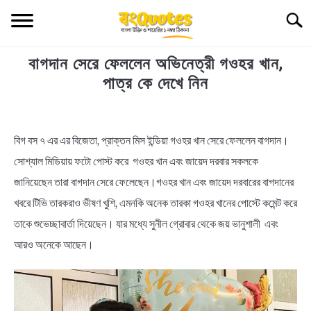
Skip
Searc
to
content
বাগদান সেরে ফেললেন অভিনেত্রী গওহর খান,
TECHNOLOGY
পাত্র কে দেখে নিন
HEALTH & LIFESTYLE
in
News
বিগ বস ৭ এর এর বিজেতা, প্রাক্তন মিস ইন্ডিয়া গওহর খান সেরে ফেললেন বাগদান।
BIOGRAPHY
সোশ্যাল মিডিয়ায় ফটো পোস্ট করে গওহর খান এবং জায়েদ দরবার সকলকে
EDUCATIONAL
জানিয়েছেন তারা বাগদান সেরে ফেলেছেন।গওহর খান এবং জায়েদ দরবারের বাগদানের
খবরে টিভি তারকরাও ভীষণ খুশি, এমনকি অনেক তারকা গওহর খানের পোস্টে কমেন্ট করে
BENGALI WISHES
তাকে শুভেচ্ছাবার্তা দিয়েছেন। যার মধ্যে সুনীল গ্রোবার থেকে জয় ভানুশালী এবং
আরও অনেকে আছেন।
QUOTES & CAPTIONS
NEWS