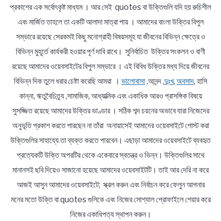
প্রকাশের এক সর্বোৎকৃষ্ট মাধ্যম । আর সেই quotes বা উক্তিগুলি যদি হয় রুচিশীল
এবং মার্জিত তাহলে তা একটি আলাদা মাত্রা পায় । আমাদের বাংলা উক্তির বিপুল
সম্ভারে রয়েছে সেরকমই কিছু মনোগ্রাহী বিষয়সমূহ যা জীবনের বিভিন্ন ক্ষেত্রে ও
বিভিন্ন মুহূর্তে কার্যকরী হওয়ার পূর্ণ দাবি রাখে। সুনির্বাচিত উক্তির সংকলন ও বাণী
রয়েছে আমাদের ওয়েবসাইটের বিপুল সম্ভারে । এই বিবিধ উক্তির মধ্য দিয়ে জীবনের
বিভিন্ন দিক তুলে ধরার চেষ্টা করেছি আমরা ।
ভালোবাসা
,আনন্দ ,
দুঃখ
,
অবসাদ
, হাসি
কান্না, ঋতুবৈচিত্র্য ,সামাজিক, আধ্যাত্মিক এবং একাধিক আরও প্রাসঙ্গিক বিষয়ে
সুসজ্জিত রয়েছে আমাদের উক্তির ভাণ্ডার । সঠিক শব্দ চয়নের অভাবে যারা নিজেদের
অনুভূতি প্রকাশ করতে পারছেন না তাঁরা অনায়াসেই আমাদের ওয়েবসাইটে পোস্ট করা
উক্তিগুলির সাহায্যে তা ব্যক্ত করতে পারবেন। এছাড়া আমাদের ওয়েবসাইটে ব্যবহৃত
প্রত্যেকটি উক্তি অপরটির থেকে একেবারে স্বতন্ত্র ও ভিন্ন। উক্তিগুলির সাথে
মানানসই ছবি দিয়েও সাজানো হয়েছে আমাদের ওয়েবসাইটটি। তাই আর দেরি না করে
আজই আসুন আমাদের ওয়েবসাইটে; স্ক্রল করুন এবং নির্বাচন করে ফেলুন আপনার
মনের মতো উক্তি বা quotes গুলিকে এবং নিজের সোশ্যাল প্রোফাইলে শেয়ার করে
নিজের একাধিপত্য স্থাপন করুন।