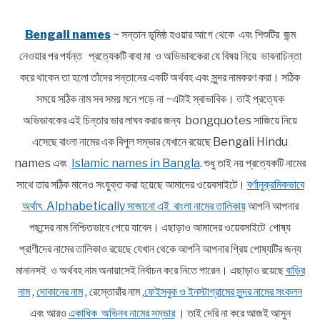
Bengali names
~ সন্তান ভূমিষ্ঠ হওয়ার আগে থেকে এবং শিশুটির জন্ম
নেওয়ার পর পর্যন্ত প্রত্যেকটি বাবা মা ও অভিভাবকেরা যে বিষয় নিয়ে ভাবনাচিন্তা
করে থাকেন তা হলো তাঁদের সন্তানের একটি অর্থবহ এবং সুন্দর নামকরণ করা। সঠিক
সময়ে সঠিক নাম সব সময় মনে পড়ে না ~এটাই স্বাভাবিক। তাই প্রত্যেক
অভিভাবকের এই চিন্তার ভার লাঘব করার জন্য bongquotes সাজিয়ে নিয়ে
এসেছে বাংলা নামের এক বিপুল সম্ভার যেখানে রয়েছে Bengali Hindu
names এবং
Islamic names in Bangla
. শুধু তাই নয় প্রত্যেকটি নামের
সাথে তার সঠিক মানেও সংযুক্ত করা হয়েছে আমাদের ওয়েবসাইটে।
বর্ণানুক্রমিকভাবে
অর্থাৎ Alphabetically সাজানো এই বাংলা নামের তালিকায়
আপনি আপনার
পছন্দের নাম নিশ্চিতভাবে পেয়ে যাবেন। এছাড়াও আমাদের ওয়েবসাইটে পোষ্য
প্রাণীদের নামের তালিকাও রয়েছে যেখান থেকে আপনি আপনার প্রিয় পোষ্যটির জন্য
মানানসই ও অর্থবহ নাম অনায়াসেই নির্বাচন করে নিতে পারেন। এছাড়াও রয়েছে
বাড়ির
নাম
,
দোকানের নাম
, রেস্তোরাঁর নাম ,
ফেইসবুক ও ইনস্টাগ্রামের সুন্দর নামের সংকলন
এবং আরও
একাধিক অভিনব নামের সম্ভার
। তাই দেরি না করে আজই আসুন