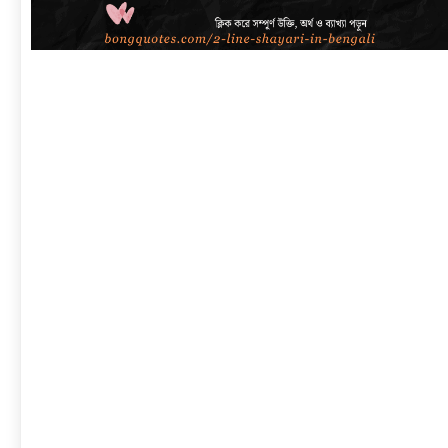
link
to
বাংলা
শায়েরী
২
লাইনে
|
সেরা
প্রেম,
দুঃখ,
রোমান্টিক,
অ্যাটিটিউড
ও
2
Line
Shayari