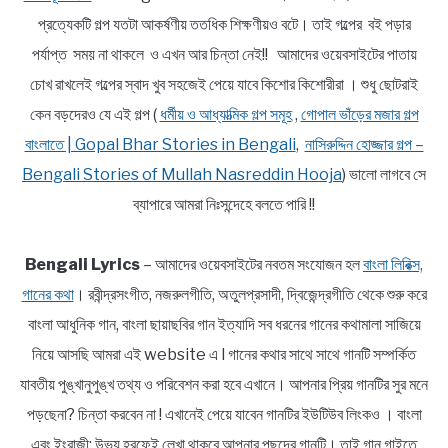
প্রত্যেকটি গল্প যতটা আকর্ষণীয় ততধিক শিক্ষণীয়ও বটে। তাই গল্পের বই পড়ার
পর্যাপ্ত সময় না থাকলে ও এখন আর চিন্তা নেই!! আমাদের ওয়েবসাইটের পাতায়
চোখ রাখলেই গল্পের স্বাদ খুব সহজেই পেয়ে যাবে কিশোর কিশোরীরা । শুধু ছোটরাই
কেন বড়দেরও যে এই গল্প (
ধর্মীয় ও আধ্যাত্মিক গল্প সমূহ
,
গোপাল ভাঁড়ের মজার গল্প
বাংলাতে | Gopal Bhar Stories in Bengali
,
নাসিরুদ্দিন হোজ্জার গল্প –
Bengali Stories of Mullah Nasreddin Hooja
) ভালো লাগবে সে
ব্যাপারে আমরা নিঃসন্দেহে বলতে পারি !!
Bengali Lyrics
– আমাদের ওয়েবসাইটের নবতম সংযোজন হল
বাংলা লিরিক্স,
গানের কথা
। রবীন্দ্রসংগীত, নজরুলগীতি, অতুলপ্রসাদী, দ্বিজেন্দ্রগীতি থেকে শুরু করে
বাংলা আধুনিক গান, বাংলা ছায়াছবির গান ইত্যাদি সব ধরনের গানের কথামালা সাজিয়ে
নিয়ে আসছি আমরা এই website এ l গানের কথার সাথে সাথে গানটি সম্পর্কিত
যাবতীয় পুঙ্খানুপুঙ্খ তথ্য ও পরিবেশন করা হবে এখানে। আপনার প্রিয় গানটির সুর মনে
পড়ছেনা? চিন্তা করবেন না ! এখানেই পেয়ে যাবেন গানটির ইউটিউব লিংকও । বাংলা
এবং ইংরাজী; উভয় হরফেই লেখা থাকবে আপনার পছন্দের গানটি। তাই গান গাইতে