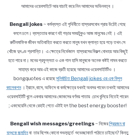
আমাদের ওয়েবসাইটে আর যাচাই করে নিন আমাদের অভিনবত্ব ।
Bengali jokes
~ কর্মব্যস্ত এই পৃথিবীতে হাস্যরসবোধ প্রায় উঠেই গেছে
বললে চলে। ব্যস্ততার কারণে বই পড়ার সময়টুকুও আজ মানুষের নেই । এই
রুটিনমাফিক জীবন অতিবাহিত করতে করতে মানুষ যখন ক্লান্ত হয়ে পড়ে তখন সে
খোঁজে দুদণ্ড প্রশান্তি। এ ক্ষেত্রে নির্ভেজাল হাস্যরসের বিকল্প বোধহয় আর কিছুই
হতে পারে না। মনের প্রফুল্লতা ও এক গাল হাসি মানুষকে অনেক কষ্টই লাঘব করতে
সাহায্য করে আর এই কাজে ব্রতী হয়েছে আমাদের ওয়েবসাইটটিও ।
bongquotes এ রয়েছে
সুনির্বাচিত Bengali jokes এর এক বিপুল
কালেকশন
। ট্রামে ,বাসে, অফিসে বা কর্মক্ষেত্রে যখনই অবসর পাবেন তখনই আমাদের
ওয়েবসাইটটি খুলে একবার আমাদের জোকসের বর্ণময় পাতায় চোখ বুলিয়ে নিতেই পারেন
; একঘেয়েমি থেকে রেহাই পেতে এটাই হল the best energy booster!
Bengali wish messages/greetings
~ নিজের
প্রিয়জন বা
বন্ধুকে জন্মদিন
বা তার বিশেষ কোনো শুভমুহূর্তে শুভেচ্ছাবার্তা পাঠাতে চাইছেন? কিন্তু