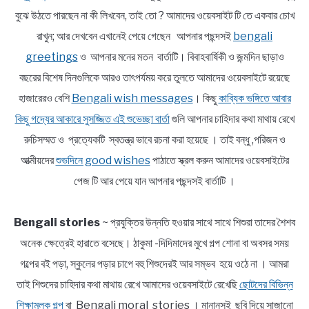
বুঝে উঠতে পারছেন না কী লিখবেন, তাই তো ? আমাদের ওয়েবসাইট টি তে একবার চোখ
রাখুন; আর দেখবেন এখানেই পেয়ে গেছেন আপনার পছন্দসই
bengali
greetings
ও আপনার মনের মতন বার্তাটি। বিবাহবার্ষিকী ও জন্মদিন ছাড়াও
বছরের বিশেষ দিনগুলিকে আরও তাৎপর্যময় করে তুলতে আমাদের ওয়েবসাইটে রয়েছে
হাজারেরও বেশি
Bengali wish messages
। কিছু
কাব্যিক ভঙ্গিতে আবার
কিছু গদ্যের আকারে সুসজ্জিত এই শুভেচ্ছা বার্তা
গুলি আপনার চাহিদার কথা মাথায় রেখে
রুচিসম্মত ও প্রত্যেকটি স্বতন্ত্র ভাবে রচনা করা হয়েছে । তাই বন্ধু ,পরিজন ও
আত্মীয়দের
শুভদিনে good wishes
পাঠাতে স্ক্রল করুন আমাদের ওয়েবসাইটের
পেজ টি আর পেয়ে যান আপনার পছন্দসই বার্তাটি ।
Bengali stories
~ প্রযুক্তির উন্নতি হওয়ার সাথে সাথে শিশুরা তাদের শৈশব
অনেক ক্ষেত্রেই হারাতে বসেছে। ঠাকুমা -দিদিমাদের মুখে গল্প শোনা বা অবসর সময়
গল্পের বই পড়া, স্কুলের পড়ার চাপে বহু শিশুদেরই আর সম্ভব হয়ে ওঠে না । আমরা
তাই শিশুদের চাহিদার কথা মাথায় রেখে আমাদের ওয়েবসাইটে রেখেছি
ছোটদের বিভিন্ন
শিক্ষামূলক গল্প
বা Bengali moral stories । মানানসই ছবি দিয়ে সাজানো