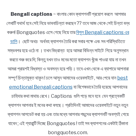
Bengali captions
~ বাংলায় কোন ক্যাপশনটি প্রয়োগ করলে আপমার
লেখাটি যথার্থ হবে সেই নিয়ে ভাবনাচিন্তা করছেন ?? তবে আজ থেকে সেই চিন্তা বন্ধ
করুন! Bongquotes এসে গেছে নিয়ে তার
বিপুল Bengali captions এর
ডালি
। ছোট অথচ অর্থবহ ক্যাপশন তৈরি করা সবার পক্ষে এবং সব পরিস্থিতিতে
সম্ভবপর হয়ে ওঠে না । তখন বিভ্রান্ত হয়ে আমরা বিভিন্ন সাইটে গিয়ে অনুসন্ধান
করতে শুরু করে দি; কিন্তু যখন তাও মনের মতো ক্যাপশন খুঁজে পাওয়া যায় না তখন
আমরা প্রায়শই বিধ্বস্ত ও অবসন্ন হয়ে পড়ি। তবে এখন থেকে এ ব্যাপারে আপনারা
সম্পূর্ণ চিন্তামুক্ত থাকুন ! চলে আসুন আমাদের ওয়েবসাইটে , আর পেয়ে যান
best
emotional Bengali captions
যা বিশেষভাবে তৈরি হয়েছে আপনাদের
চাহিদার কথা মাথায় রেখে। Captions গুলি পড়ে মনে হবে যেন প্রত্যেকটি
ক্যাপশন আপনার ই মনের কথা বলছে। প্রতিদিনই আমাদের ওয়েবসাইটে নতুন নতুন
ক্যাপশন আপডেট করা হয় এবং তার মধ্যে আপনার পছন্দের ক্যাপশনটি অবশ্যই পেয়ে
যাবেন ; এই গ্যারান্টি দিচ্ছে Bongquotes ! তাই সব ক্যাপশনের একটাই ঠিকানা
bongquotes.com.