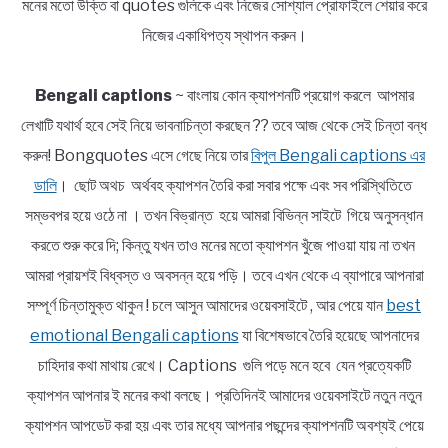
মনের মতো উক্তি বা quotes গুলিকে এবং নিজের সোশ্যাল প্রোফাইলে শেয়ার করে
নিজের একাধিপত্য স্থাপন করুন।
Bengali captions
~ বাংলায় কোন ক্যাপশনটি প্রয়োগ করলে আপমার
লেখাটি যথার্থ হবে সেই নিয়ে ভাবনাচিন্তা করছেন ?? তবে আজ থেকে সেই চিন্তা বন্ধ
করুন! Bongquotes এসে গেছে নিয়ে তার
বিপুল Bengali captions এর
ডালি
। ছোট অথচ অর্থবহ ক্যাপশন তৈরি করা সবার পক্ষে এবং সব পরিস্থিতিতে
সম্ভবপর হয়ে ওঠে না । তখন বিভ্রান্ত হয়ে আমরা বিভিন্ন সাইটে গিয়ে অনুসন্ধান
করতে শুরু করে দি; কিন্তু যখন তাও মনের মতো ক্যাপশন খুঁজে পাওয়া যায় না তখন
আমরা প্রায়শই বিধ্বস্ত ও অবসন্ন হয়ে পড়ি। তবে এখন থেকে এ ব্যাপারে আপনারা
সম্পূর্ণ চিন্তামুক্ত থাকুন ! চলে আসুন আমাদের ওয়েবসাইটে , আর পেয়ে যান
best
emotional Bengali captions
যা বিশেষভাবে তৈরি হয়েছে আপনাদের
চাহিদার কথা মাথায় রেখে। Captions গুলি পড়ে মনে হবে যেন প্রত্যেকটি
ক্যাপশন আপনার ই মনের কথা বলছে। প্রতিদিনই আমাদের ওয়েবসাইটে নতুন নতুন
ক্যাপশন আপডেট করা হয় এবং তার মধ্যে আপনার পছন্দের ক্যাপশনটি অবশ্যই পেয়ে