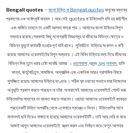
Bengali quotes
~
বাংলা উক্তি বা Bengali quotes
মানুষের বক্তব্য
প্রকাশের এক সর্বোৎকৃষ্ট মাধ্যম । আর সেই quotes বা উক্তিগুলি যদি হয় রুচিশীল
এবং মার্জিত তাহলে তা একটি আলাদা মাত্রা পায় । আমাদের বাংলা উক্তির বিপুল
সম্ভারে রয়েছে সেরকমই কিছু মনোগ্রাহী বিষয়সমূহ যা জীবনের বিভিন্ন ক্ষেত্রে ও
বিভিন্ন মুহূর্তে কার্যকরী হওয়ার পূর্ণ দাবি রাখে। সুনির্বাচিত উক্তির সংকলন ও বাণী
রয়েছে আমাদের ওয়েবসাইটের বিপুল সম্ভারে । এই বিবিধ উক্তির মধ্য দিয়ে জীবনের
বিভিন্ন দিক তুলে ধরার চেষ্টা করেছি আমরা ।
ভালোবাসা
,আনন্দ ,
দুঃখ
,
অবসাদ
, হাসি
কান্না, ঋতুবৈচিত্র্য ,সামাজিক, আধ্যাত্মিক এবং একাধিক আরও প্রাসঙ্গিক বিষয়ে
সুসজ্জিত রয়েছে আমাদের উক্তির ভাণ্ডার । সঠিক শব্দ চয়নের অভাবে যারা নিজেদের
অনুভূতি প্রকাশ করতে পারছেন না তাঁরা অনায়াসেই আমাদের ওয়েবসাইটে পোস্ট করা
উক্তিগুলির সাহায্যে তা ব্যক্ত করতে পারবেন। এছাড়া আমাদের ওয়েবসাইটে ব্যবহৃত
প্রত্যেকটি উক্তি অপরটির থেকে একেবারে স্বতন্ত্র ও ভিন্ন। উক্তিগুলির সাথে
মানানসই ছবি দিয়েও সাজানো হয়েছে আমাদের ওয়েবসাইটটি। তাই আর দেরি না করে
আজই আসুন আমাদের ওয়েবসাইটে; স্ক্রল করুন এবং নির্বাচন করে ফেলুন আপনার