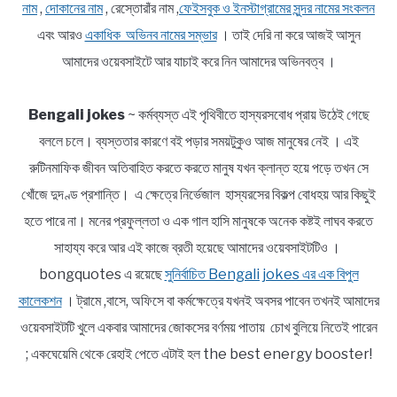
নাম
,
দোকানের নাম
, রেস্তোরাঁর নাম ,
ফেইসবুক ও ইনস্টাগ্রামের সুন্দর নামের সংকলন
এবং আরও
একাধিক অভিনব নামের সম্ভার
। তাই দেরি না করে আজই আসুন
আমাদের ওয়েবসাইটে আর যাচাই করে নিন আমাদের অভিনবত্ব ।
Bengali jokes
~ কর্মব্যস্ত এই পৃথিবীতে হাস্যরসবোধ প্রায় উঠেই গেছে
বললে চলে। ব্যস্ততার কারণে বই পড়ার সময়টুকুও আজ মানুষের নেই । এই
রুটিনমাফিক জীবন অতিবাহিত করতে করতে মানুষ যখন ক্লান্ত হয়ে পড়ে তখন সে
খোঁজে দুদণ্ড প্রশান্তি। এ ক্ষেত্রে নির্ভেজাল হাস্যরসের বিকল্প বোধহয় আর কিছুই
হতে পারে না। মনের প্রফুল্লতা ও এক গাল হাসি মানুষকে অনেক কষ্টই লাঘব করতে
সাহায্য করে আর এই কাজে ব্রতী হয়েছে আমাদের ওয়েবসাইটটিও ।
bongquotes এ রয়েছে
সুনির্বাচিত Bengali jokes এর এক বিপুল
কালেকশন
। ট্রামে ,বাসে, অফিসে বা কর্মক্ষেত্রে যখনই অবসর পাবেন তখনই আমাদের
ওয়েবসাইটটি খুলে একবার আমাদের জোকসের বর্ণময় পাতায় চোখ বুলিয়ে নিতেই পারেন
; একঘেয়েমি থেকে রেহাই পেতে এটাই হল the best energy booster!