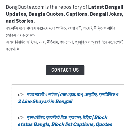
Captions,
BongQuotes.com is the repository of
Latest Bengali
Quotes
Updates, Bangla Quotes, Captions, Bengali Jokes,
and Stories.
বংকোটস হলো বাংলায় সবচেয়ে বড়ো পংক্তি, বাংলা বাণী, শায়েরি, উক্তি ও হাসির
জোকস এর কালেকশন।
আমরা নিয়মিত সাহিত্য, ভাষা, ইতিহাস, পড়াশোনা, প্রযুক্তি ও ভ্রমণ নিয়ে নতুন পোস্ট
করে থাকি।
CONTACT US
বাংলা শায়েরী ২ লাইনে | সেরা প্রেম, দুঃখ, রোমান্টিক, অ্যাটিটিউড ও
2 Line Shayari in Bengali
ব্লক স্টেটাস, ব্লকলিস্ট নিয়ে ক্যাপশন, উক্তি | Block
status Bangla, Block list Captions, Quotes