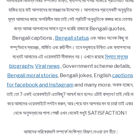
সমসাময়িক বিভিন্ন বিষয় সম্পর্কিত উক্তি, ক্যাপশনের পসরা সাজিয়ে প্রতিনিয়ত আমরা
হাজির হয়ে যাই আপনাদের মনোরঞ্জনের উদ্দেশ্যে। আপনাদের প্রত্যেকটি অনুভূতির
মূল্য আমাদের কাছে অপরিসীম আর তাই সেই প্রতিটি অনুভূতিকে বাঙ্ময় করে তোলার
জন্য আমরা আপনাদের সামনে তুলে ধরেছি হাজারো Bengali quotes,
Bengali captions ,
Bengali status
এবং আরও অনেক কিছু যা
সম্পূর্ণভাবে স্বতন্ত্র , মার্জিত এবং রুচিশীল। তবে শুধুমাত্র উক্তি এবং ক্যাপশনের
মধ্যেই আমাদের এই ওয়েবসাইট সীমাবদ্ধ নয়। এখানে রয়েছে
বিখ্যাত মানুষের
biography
,
Viral news
, Government scheme details,
Bengali moral stories
, Bengali jokes, English
captions
for facebook and Instagram
and many more. অবাক হচ্ছেন,
তাই তো ? একই ওয়েবসাইটে এতকিছু? আশ্চর্য মনে হলেও এটাই বাস্তব ! তাই দেরি না
করে আমাদের ওয়েবসাইটে লগইন করুন, আর পেয়ে যান আপনার মন যা চায়! তাই এবার
থেকে অনুসন্ধানের পালা শেষ!! এখন থেকেই শুধুই SATISFACTION !
আমাদের পরিষেবাগুলি সম্পর্কে সংক্ষিপ্ত বিবরণ দেওয়া হল নীচে :