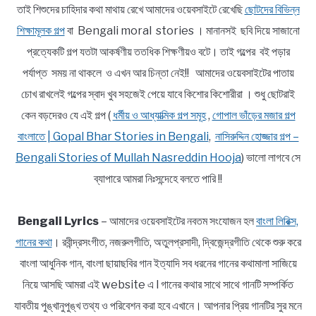
তাই শিশুদের চাহিদার কথা মাথায় রেখে আমাদের ওয়েবসাইটে রেখেছি
ছোটদের বিভিন্ন
শিক্ষামূলক গল্প
বা Bengali moral stories । মানানসই ছবি দিয়ে সাজানো
প্রত্যেকটি গল্প যতটা আকর্ষণীয় ততধিক শিক্ষণীয়ও বটে। তাই গল্পের বই পড়ার
পর্যাপ্ত সময় না থাকলে ও এখন আর চিন্তা নেই!! আমাদের ওয়েবসাইটের পাতায়
চোখ রাখলেই গল্পের স্বাদ খুব সহজেই পেয়ে যাবে কিশোর কিশোরীরা । শুধু ছোটরাই
কেন বড়দেরও যে এই গল্প (
ধর্মীয় ও আধ্যাত্মিক গল্প সমূহ
,
গোপাল ভাঁড়ের মজার গল্প
বাংলাতে | Gopal Bhar Stories in Bengali
,
নাসিরুদ্দিন হোজ্জার গল্প –
Bengali Stories of Mullah Nasreddin Hooja
) ভালো লাগবে সে
ব্যাপারে আমরা নিঃসন্দেহে বলতে পারি !!
Bengali Lyrics
– আমাদের ওয়েবসাইটের নবতম সংযোজন হল
বাংলা লিরিক্স,
গানের কথা
। রবীন্দ্রসংগীত, নজরুলগীতি, অতুলপ্রসাদী, দ্বিজেন্দ্রগীতি থেকে শুরু করে
বাংলা আধুনিক গান, বাংলা ছায়াছবির গান ইত্যাদি সব ধরনের গানের কথামালা সাজিয়ে
নিয়ে আসছি আমরা এই website এ l গানের কথার সাথে সাথে গানটি সম্পর্কিত
যাবতীয় পুঙ্খানুপুঙ্খ তথ্য ও পরিবেশন করা হবে এখানে। আপনার প্রিয় গানটির সুর মনে