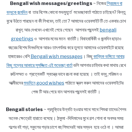
Bengali wish messages/greetings
~ নিজের
প্রিয়জন বা
বন্ধুকে জন্মদিন
বা তার বিশেষ কোনো শুভমুহূর্তে শুভেচ্ছাবার্তা পাঠাতে চাইছেন? কিন্তু
বুঝে উঠতে পারছেন না কী লিখবেন, তাই তো ? আমাদের ওয়েবসাইট টি তে একবার চোখ
রাখুন; আর দেখবেন এখানেই পেয়ে গেছেন আপনার পছন্দসই
bengali
greetings
ও আপনার মনের মতন বার্তাটি। বিবাহবার্ষিকী ও জন্মদিন ছাড়াও
বছরের বিশেষ দিনগুলিকে আরও তাৎপর্যময় করে তুলতে আমাদের ওয়েবসাইটে রয়েছে
হাজারেরও বেশি
Bengali wish messages
। কিছু
কাব্যিক ভঙ্গিতে আবার
কিছু গদ্যের আকারে সুসজ্জিত এই শুভেচ্ছা বার্তা
গুলি আপনার চাহিদার কথা মাথায় রেখে
রুচিসম্মত ও প্রত্যেকটি স্বতন্ত্র ভাবে রচনা করা হয়েছে । তাই বন্ধু ,পরিজন ও
আত্মীয়দের
শুভদিনে good wishes
পাঠাতে স্ক্রল করুন আমাদের ওয়েবসাইটের
পেজ টি আর পেয়ে যান আপনার পছন্দসই বার্তাটি ।
Bengali stories
~ প্রযুক্তির উন্নতি হওয়ার সাথে সাথে শিশুরা তাদের শৈশব
অনেক ক্ষেত্রেই হারাতে বসেছে। ঠাকুমা -দিদিমাদের মুখে গল্প শোনা বা অবসর সময়
গল্পের বই পড়া, স্কুলের পড়ার চাপে বহু শিশুদেরই আর সম্ভব হয়ে ওঠে না । আমরা