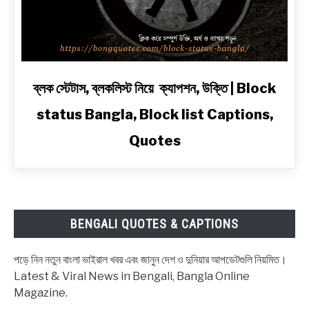
2
Line
Shayari
in
Bengali
link
ব্লক স্টেটাস, ব্লকলিস্ট নিয়ে ক্যাপশন, উক্তি | Block
to
status Bangla, Block list Captions,
ব্লক
স্টেটাস,
Quotes
ব্লকলিস্ট
নিয়ে
ক্যাপশন,
উক্তি
|
BENGALI QUOTES & CAPTIONS
Block
status
পড়ে নিন নতুন বাংলা ভাইরাল খবর এবং জানুন দেশ ও দুনিয়ার আপডেটগুলি নিয়মিত।
Bangla,
Latest & Viral News in Bengali, Bangla Online
Block
Magazine.
list