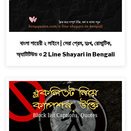
link
বাংলা শায়েরী ২ লাইনে | সেরা প্রেম, দুঃখ, রোমান্টিক,
to
অ্যাটিটিউড ও 2 Line Shayari in Bengali
বাংলা
শায়েরী
২
লাইনে
|
সেরা
প্রেম,
দুঃখ,
রোমান্টিক,
অ্যাটিটিউড
ও