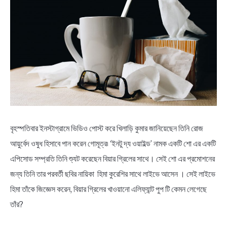
NEWS
BENGALI LYRICS
BENGALI NAMES
BENGALI STORIES
বৃহস্পতিবার ইনস্টাগ্রামে ভিডিও পোস্ট করে খিলাড়ি কুমার জানিয়েছেন তিনি রোজ
আয়ুর্বেদ ওষুধ হিসাবে পান করেন গোমূত্র৷ ‘ইনটু দ্য ওয়াইল্ড’ নামক একটি শো এর একটি
এপিসোড সম্প্রতি তিনি শ্যুট করেছেন বিয়ার গ্রিলের সাথে। সেই শো এর প্রমোশনের
জন্য তিনি তার পরবর্তী ছবির নায়িকা হিমা কুরেশির সাথে লাইভে আসেন । সেই লাইভে
হিমা তাঁকে জিজ্ঞেস করেন, বিয়ার গ্রিলের খাওয়ানো এলিফ্যান্ট পুপ টি কেমন লেগেছে
তাঁর?