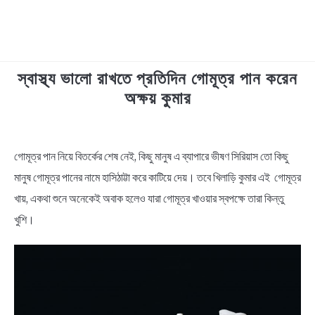
স্বাস্থ্য ভালো রাখতে প্রতিদিন গোমূত্র পান করেন
TECHNOLOGY
অক্ষয় কুমার
HEALTH & LIFESTYLE
in
News
গোমূত্র পান নিয়ে বিতর্কের শেষ নেই, কিছু মানুষ এ ব্যাপারে ভীষণ সিরিয়াস তো কিছু
BIOGRAPHY
মানুষ গোমূত্র পানের নামে হাসিঠাট্টা করে কাটিয়ে দেয়। তবে খিলাড়ি কুমার এই গোমূত্র
EDUCATIONAL
খায়, একথা শুনে অনেকেই অবাক হলেও যারা গোমূত্র খাওয়ার স্বপক্ষে তারা কিন্তু
খুশি।
BENGALI WISHES
QUOTES & CAPTIONS