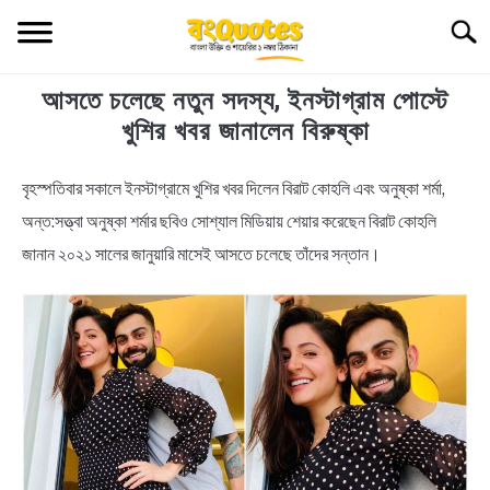
Skip
Searc
to
content
আসতে চলেছে নতুন সদস্য, ইনস্টাগ্রাম পোস্টে
TECHNOLOGY
খুশির খবর জানালেন বিরুষ্কা
HEALTH & LIFESTYLE
বৃহস্পতিবার সকালে ইনস্টাগ্রামে খুশির খবর দিলেন বিরাট কোহলি এবং অনুষ্কা শর্মা,
in
News
অন্ত:সত্ত্বা অনুষ্কা শর্মার ছবিও সোশ্যাল মিডিয়ায় শেয়ার করেছেন বিরাট কোহলি
BIOGRAPHY
জানান ২০২১ সালের জানুয়ারি মাসেই আসতে চলেছে তাঁদের সন্তান।
EDUCATIONAL
BENGALI WISHES
QUOTES & CAPTIONS
NEWS