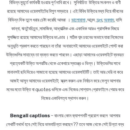
বিভিন্ন মুহূর্তে কার্যকরী হওয়ার পূর্ণ দাবি রাখে। সুনির্বাচিত উক্তির সংকলন ও বাণী
রয়েছে আমাদের ওয়েবসাইটের বিপুল সম্ভারে । এই বিবিধ উক্তির মধ্য দিয়ে জীবনের
বিভিন্ন দিক তুলে ধরার চেষ্টা করেছি আমরা ।
ভালোবাসা
,আনন্দ ,
দুঃখ
,
অবসাদ
, হাসি
কান্না, ঋতুবৈচিত্র্য ,সামাজিক, আধ্যাত্মিক এবং একাধিক আরও প্রাসঙ্গিক বিষয়ে
সুসজ্জিত রয়েছে আমাদের উক্তির ভাণ্ডার । সঠিক শব্দ চয়নের অভাবে যারা নিজেদের
অনুভূতি প্রকাশ করতে পারছেন না তাঁরা অনায়াসেই আমাদের ওয়েবসাইটে পোস্ট করা
উক্তিগুলির সাহায্যে তা ব্যক্ত করতে পারবেন। এছাড়া আমাদের ওয়েবসাইটে ব্যবহৃত
প্রত্যেকটি উক্তি অপরটির থেকে একেবারে স্বতন্ত্র ও ভিন্ন। উক্তিগুলির সাথে
মানানসই ছবি দিয়েও সাজানো হয়েছে আমাদের ওয়েবসাইটটি। তাই আর দেরি না করে
আজই আসুন আমাদের ওয়েবসাইটে; স্ক্রল করুন এবং নির্বাচন করে ফেলুন আপনার
মনের মতো উক্তি বা quotes গুলিকে এবং নিজের সোশ্যাল প্রোফাইলে শেয়ার করে
নিজের একাধিপত্য স্থাপন করুন।
Bengali captions
~ বাংলায় কোন ক্যাপশনটি প্রয়োগ করলে আপমার
লেখাটি যথার্থ হবে সেই নিয়ে ভাবনাচিন্তা করছেন ?? তবে আজ থেকে সেই চিন্তা বন্ধ