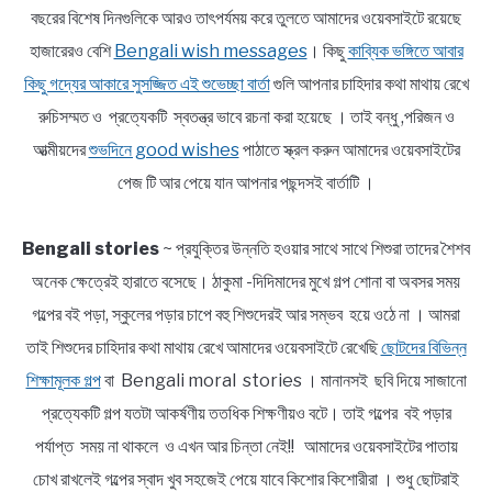
বছরের বিশেষ দিনগুলিকে আরও তাৎপর্যময় করে তুলতে আমাদের ওয়েবসাইটে রয়েছে
হাজারেরও বেশি
Bengali wish messages
। কিছু
কাব্যিক ভঙ্গিতে আবার
কিছু গদ্যের আকারে সুসজ্জিত এই শুভেচ্ছা বার্তা
গুলি আপনার চাহিদার কথা মাথায় রেখে
রুচিসম্মত ও প্রত্যেকটি স্বতন্ত্র ভাবে রচনা করা হয়েছে । তাই বন্ধু ,পরিজন ও
আত্মীয়দের
শুভদিনে good wishes
পাঠাতে স্ক্রল করুন আমাদের ওয়েবসাইটের
পেজ টি আর পেয়ে যান আপনার পছন্দসই বার্তাটি ।
Bengali stories
~ প্রযুক্তির উন্নতি হওয়ার সাথে সাথে শিশুরা তাদের শৈশব
অনেক ক্ষেত্রেই হারাতে বসেছে। ঠাকুমা -দিদিমাদের মুখে গল্প শোনা বা অবসর সময়
গল্পের বই পড়া, স্কুলের পড়ার চাপে বহু শিশুদেরই আর সম্ভব হয়ে ওঠে না । আমরা
তাই শিশুদের চাহিদার কথা মাথায় রেখে আমাদের ওয়েবসাইটে রেখেছি
ছোটদের বিভিন্ন
শিক্ষামূলক গল্প
বা Bengali moral stories । মানানসই ছবি দিয়ে সাজানো
প্রত্যেকটি গল্প যতটা আকর্ষণীয় ততধিক শিক্ষণীয়ও বটে। তাই গল্পের বই পড়ার
পর্যাপ্ত সময় না থাকলে ও এখন আর চিন্তা নেই!! আমাদের ওয়েবসাইটের পাতায়
চোখ রাখলেই গল্পের স্বাদ খুব সহজেই পেয়ে যাবে কিশোর কিশোরীরা । শুধু ছোটরাই