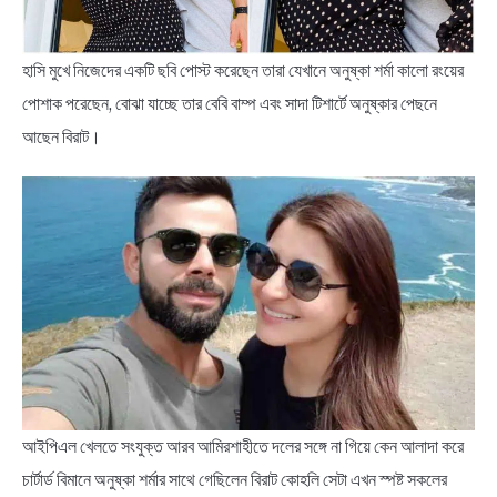
BENGALI LYRICS
হাসি মুখে নিজেদের একটি ছবি পোস্ট করেছেন তারা যেখানে অনুষ্কা শর্মা কালো রংয়ের
পোশাক পরেছেন, বোঝা যাচ্ছে তার বেবি বাম্প এবং সাদা টিশার্টে অনুষ্কার পেছনে
BENGALI NAMES
আছেন বিরাট।
BENGALI STORIES
আইপিএল খেলতে সংযুক্ত আরব আমিরশাহীতে দলের সঙ্গে না গিয়ে কেন আলাদা করে
চার্টার্ড বিমানে অনুষ্কা শর্মার সাথে গেছিলেন বিরাট কোহলি সেটা এখন স্পষ্ট সকলের