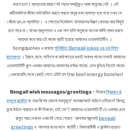
বললে চলে। ব্যস্ততার কারণে বই পড়ার সময়টুকুও আজ মানুষের নেই । এই
রুটিনমাফিক জীবন অতিবাহিত করতে করতে মানুষ যখন ক্লান্ত হয়ে পড়ে তখন সে
খোঁজে দুদণ্ড প্রশান্তি। এ ক্ষেত্রে নির্ভেজাল হাস্যরসের বিকল্প বোধহয় আর কিছুই
হতে পারে না। মনের প্রফুল্লতা ও এক গাল হাসি মানুষকে অনেক কষ্টই লাঘব করতে
সাহায্য করে আর এই কাজে ব্রতী হয়েছে আমাদের ওয়েবসাইটটিও ।
bongquotes এ রয়েছে
সুনির্বাচিত Bengali jokes এর এক বিপুল
কালেকশন
। ট্রামে ,বাসে, অফিসে বা কর্মক্ষেত্রে যখনই অবসর পাবেন তখনই আমাদের
ওয়েবসাইটটি খুলে একবার আমাদের জোকসের বর্ণময় পাতায় চোখ বুলিয়ে নিতেই পারেন
; একঘেয়েমি থেকে রেহাই পেতে এটাই হল the best energy booster!
Bengali wish messages/greetings
~ নিজের
প্রিয়জন বা
বন্ধুকে জন্মদিন
বা তার বিশেষ কোনো শুভমুহূর্তে শুভেচ্ছাবার্তা পাঠাতে চাইছেন? কিন্তু
বুঝে উঠতে পারছেন না কী লিখবেন, তাই তো ? আমাদের ওয়েবসাইট টি তে একবার চোখ
রাখুন; আর দেখবেন এখানেই পেয়ে গেছেন আপনার পছন্দসই
bengali
greetings
ও আপনার মনের মতন বার্তাটি। বিবাহবার্ষিকী ও জন্মদিন ছাড়াও