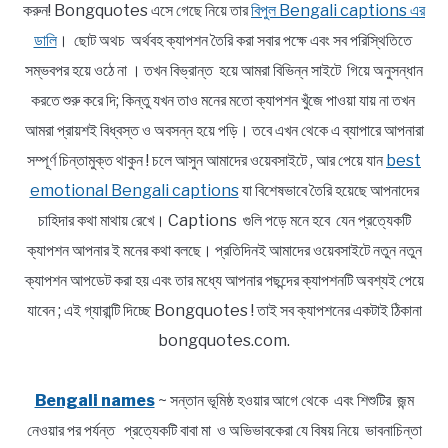
করুন! Bongquotes এসে গেছে নিয়ে তার
বিপুল Bengali captions এর
ডালি
। ছোট অথচ অর্থবহ ক্যাপশন তৈরি করা সবার পক্ষে এবং সব পরিস্থিতিতে
সম্ভবপর হয়ে ওঠে না । তখন বিভ্রান্ত হয়ে আমরা বিভিন্ন সাইটে গিয়ে অনুসন্ধান
করতে শুরু করে দি; কিন্তু যখন তাও মনের মতো ক্যাপশন খুঁজে পাওয়া যায় না তখন
আমরা প্রায়শই বিধ্বস্ত ও অবসন্ন হয়ে পড়ি। তবে এখন থেকে এ ব্যাপারে আপনারা
সম্পূর্ণ চিন্তামুক্ত থাকুন ! চলে আসুন আমাদের ওয়েবসাইটে , আর পেয়ে যান
best
emotional Bengali captions
যা বিশেষভাবে তৈরি হয়েছে আপনাদের
চাহিদার কথা মাথায় রেখে। Captions গুলি পড়ে মনে হবে যেন প্রত্যেকটি
ক্যাপশন আপনার ই মনের কথা বলছে। প্রতিদিনই আমাদের ওয়েবসাইটে নতুন নতুন
ক্যাপশন আপডেট করা হয় এবং তার মধ্যে আপনার পছন্দের ক্যাপশনটি অবশ্যই পেয়ে
যাবেন ; এই গ্যারান্টি দিচ্ছে Bongquotes ! তাই সব ক্যাপশনের একটাই ঠিকানা
bongquotes.com.
Bengali names
~ সন্তান ভূমিষ্ঠ হওয়ার আগে থেকে এবং শিশুটির জন্ম
নেওয়ার পর পর্যন্ত প্রত্যেকটি বাবা মা ও অভিভাবকেরা যে বিষয় নিয়ে ভাবনাচিন্তা