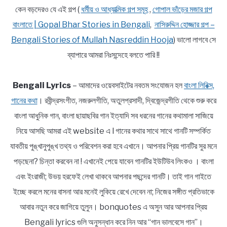
কেন বড়দেরও যে এই গল্প (
ধর্মীয় ও আধ্যাত্মিক গল্প সমূহ
,
গোপাল ভাঁড়ের মজার গল্প
বাংলাতে | Gopal Bhar Stories in Bengali
,
নাসিরুদ্দিন হোজ্জার গল্প –
Bengali Stories of Mullah Nasreddin Hooja
) ভালো লাগবে সে
ব্যাপারে আমরা নিঃসন্দেহে বলতে পারি !!
Bengali Lyrics
– আমাদের ওয়েবসাইটের নবতম সংযোজন হল
বাংলা লিরিক্স,
গানের কথা
। রবীন্দ্রসংগীত, নজরুলগীতি, অতুলপ্রসাদী, দ্বিজেন্দ্রগীতি থেকে শুরু করে
বাংলা আধুনিক গান, বাংলা ছায়াছবির গান ইত্যাদি সব ধরনের গানের কথামালা সাজিয়ে
নিয়ে আসছি আমরা এই website এ l গানের কথার সাথে সাথে গানটি সম্পর্কিত
যাবতীয় পুঙ্খানুপুঙ্খ তথ্য ও পরিবেশন করা হবে এখানে। আপনার প্রিয় গানটির সুর মনে
পড়ছেনা? চিন্তা করবেন না ! এখানেই পেয়ে যাবেন গানটির ইউটিউব লিংকও । বাংলা
এবং ইংরাজী; উভয় হরফেই লেখা থাকবে আপনার পছন্দের গানটি। তাই গান গাইতে
ইচ্ছে করলে মনের বাসনা আর মনেই লুকিয়ে রেখে দেবেন না; নিজের সঙ্গীত প্রতিভাকে
আবার নতুন করে জাগিয়ে তুলুন। bonquotes এ অসুন আর আপনার প্রিয়
Bengali lyrics গুলি অনুসন্ধান করে নিন আর “গান ভালবেসে গান”।