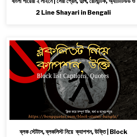
বাংলা শায়েরী ২ লাইনে | সেরা প্রেম, দুঃখ, রোমান্টিক, অ্যাটিটিউড ও
2 Line Shayari in Bengali
link
ব্লক স্টেটাস, ব্লকলিস্ট নিয়ে ক্যাপশন, উক্তি | Block
to