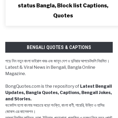
status Bangla, Block list Captions,
ব্লক
স্টেটাস,
Quotes
ব্লকলিস্ট
নিয়ে
ক্যাপশন,
উক্তি
|
BENGALI QUOTES & CAPTIONS
Block
status
পড়ে নিন নতুন বাংলা ভাইরাল খবর এবং জানুন দেশ ও দুনিয়ার আপডেটগুলি নিয়মিত।
Bangla,
Latest & Viral News in Bengali, Bangla Online
Block
Magazine.
list
Captions,
BongQuotes.com is the repository of
Latest Bengali
Quotes
Updates, Bangla Quotes, Captions, Bengali Jokes,
and Stories.
বংকোটস হলো বাংলায় সবচেয়ে বড়ো পংক্তি, বাংলা বাণী, শায়েরি, উক্তি ও হাসির
জোকস এর কালেকশন।
আমরা নিয়মিত সাহিত্য, ভাষা, ইতিহাস, পড়াশোনা, প্রযুক্তি ও ভ্রমণ নিয়ে নতুন পোস্ট