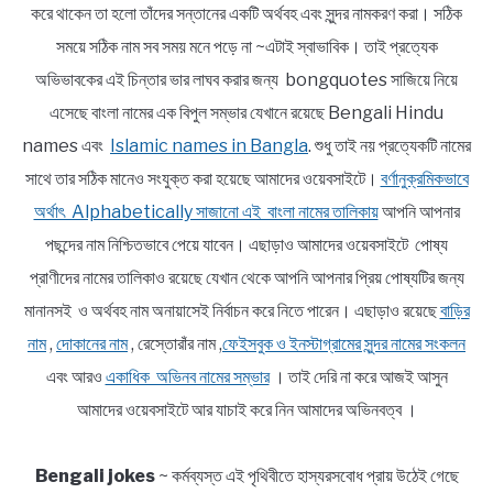
করে থাকেন তা হলো তাঁদের সন্তানের একটি অর্থবহ এবং সুন্দর নামকরণ করা। সঠিক
সময়ে সঠিক নাম সব সময় মনে পড়ে না ~এটাই স্বাভাবিক। তাই প্রত্যেক
অভিভাবকের এই চিন্তার ভার লাঘব করার জন্য bongquotes সাজিয়ে নিয়ে
এসেছে বাংলা নামের এক বিপুল সম্ভার যেখানে রয়েছে Bengali Hindu
names এবং
Islamic names in Bangla
. শুধু তাই নয় প্রত্যেকটি নামের
সাথে তার সঠিক মানেও সংযুক্ত করা হয়েছে আমাদের ওয়েবসাইটে।
বর্ণানুক্রমিকভাবে
অর্থাৎ Alphabetically সাজানো এই বাংলা নামের তালিকায়
আপনি আপনার
পছন্দের নাম নিশ্চিতভাবে পেয়ে যাবেন। এছাড়াও আমাদের ওয়েবসাইটে পোষ্য
প্রাণীদের নামের তালিকাও রয়েছে যেখান থেকে আপনি আপনার প্রিয় পোষ্যটির জন্য
মানানসই ও অর্থবহ নাম অনায়াসেই নির্বাচন করে নিতে পারেন। এছাড়াও রয়েছে
বাড়ির
নাম
,
দোকানের নাম
, রেস্তোরাঁর নাম ,
ফেইসবুক ও ইনস্টাগ্রামের সুন্দর নামের সংকলন
এবং আরও
একাধিক অভিনব নামের সম্ভার
। তাই দেরি না করে আজই আসুন
আমাদের ওয়েবসাইটে আর যাচাই করে নিন আমাদের অভিনবত্ব ।
Bengali jokes
~ কর্মব্যস্ত এই পৃথিবীতে হাস্যরসবোধ প্রায় উঠেই গেছে