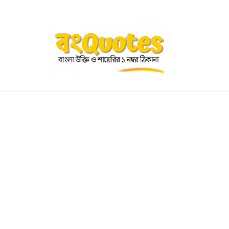
OGRAPHY
EDUCATIONAL
BENGALI WISHES
QUOT
BENGALI NAMES
BENGALI STORIES