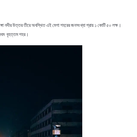
ঙ্গা নদীর উত্তর তীরে অবস্থিত এই মেগা শহরের জনসংখ্যা প্রায় ১ কোটি ৫০ লক্ষ।
র নবম বৃহত্তম শহর।