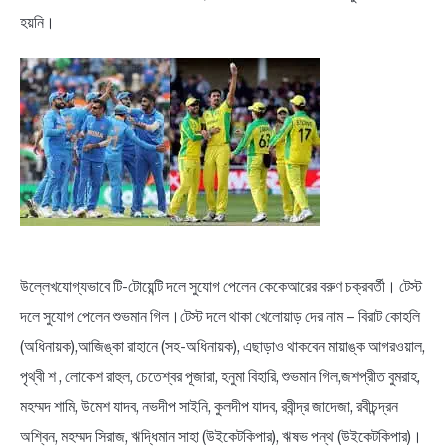
হয়নি।
BENGALI LYRICS
BENGALI NAMES
BENGALI STORIES
উল্লেখযোগ্যভাবে টি-টোয়েন্টি দলে সুযোগ পেলেন কেকেআরের বরুণ চক্রবর্তী। টেস্ট
দলে সুযোগ পেলেন শুভমান গিল।টেস্ট দলে থাকা খেলোয়াড় দের নাম – বিরাট কোহলি
(অধিনায়ক),আজিঙ্কা রাহানে (সহ-অধিনায়ক), এছাড়াও থাকবেন মায়াঙ্ক আগরওয়াল,
পৃথ্বী শ , লোকেশ রাহুল, চেতেশ্বর পূজারা, হনুমা বিহারি, শুভমান গিল,জশপ্রীত বুমরাহ,
মহম্মদ শামি, উমেশ যাদব, নভদীপ সাইনি, কুলদীপ যাদব, রবীন্দ্র জাদেজা, রবীচন্দ্রন
অশ্বিন, মহম্মদ সিরাজ, ঋদ্ধিমান সাহা (উইকেটকিপার), ঋষভ পন্থ (উইকেটকিপার)।