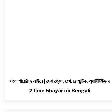
|
সেরা
প্রেম,
দুঃখ,
রোমান্টিক,
অ্যাটিটিউড
ও
2
Line
Shayari
in
Bengali
বাংলা শায়েরী ২ লাইনে | সেরা প্রেম, দুঃখ, রোমান্টিক, অ্যাটিটিউড ও
2 Line Shayari in Bengali