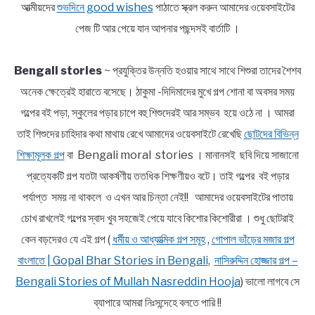
আত্মীয়দের
শুভদিনে good wishes
পাঠাতে স্ক্রল করুন আমাদের ওয়েবসাইটের
পেজ টি আর পেয়ে যান আপনার পছন্দসই বার্তাটি ।
Bengali stories
~ প্রযুক্তির উন্নতি হওয়ার সাথে সাথে শিশুরা তাদের শৈশব
অনেক ক্ষেত্রেই হারাতে বসেছে। ঠাকুমা -দিদিমাদের মুখে গল্প শোনা বা অবসর সময়
গল্পের বই পড়া, স্কুলের পড়ার চাপে বহু শিশুদেরই আর সম্ভব হয়ে ওঠে না । আমরা
তাই শিশুদের চাহিদার কথা মাথায় রেখে আমাদের ওয়েবসাইটে রেখেছি
ছোটদের বিভিন্ন
শিক্ষামূলক গল্প
বা Bengali moral stories । মানানসই ছবি দিয়ে সাজানো
প্রত্যেকটি গল্প যতটা আকর্ষণীয় ততধিক শিক্ষণীয়ও বটে। তাই গল্পের বই পড়ার
পর্যাপ্ত সময় না থাকলে ও এখন আর চিন্তা নেই!! আমাদের ওয়েবসাইটের পাতায়
চোখ রাখলেই গল্পের স্বাদ খুব সহজেই পেয়ে যাবে কিশোর কিশোরীরা । শুধু ছোটরাই
কেন বড়দেরও যে এই গল্প (
ধর্মীয় ও আধ্যাত্মিক গল্প সমূহ
,
গোপাল ভাঁড়ের মজার গল্প
বাংলাতে | Gopal Bhar Stories in Bengali
,
নাসিরুদ্দিন হোজ্জার গল্প –
Bengali Stories of Mullah Nasreddin Hooja
) ভালো লাগবে সে
ব্যাপারে আমরা নিঃসন্দেহে বলতে পারি !!