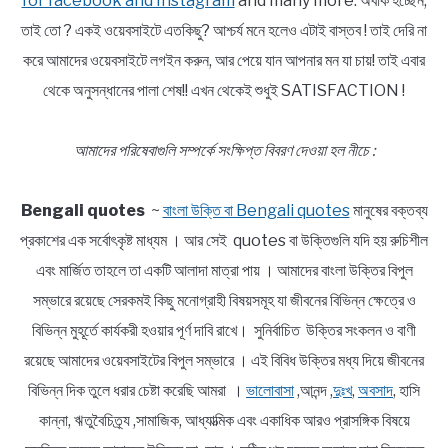
for facebook and Instagram
and many more. অবাক হচ্ছেন,
তাই তো ? একই ওয়েবসাইটে এতকিছু? আশ্চর্য মনে হলেও এটাই বাস্তব ! তাই দেরি না
করে আমাদের ওয়েবসাইটে লগইন করুন, আর পেয়ে যান আপনার মন যা চায়! তাই এবার
থেকে অনুসন্ধানের পালা শেষ!! এখন থেকেই শুধুই SATISFACTION !
আমাদের পরিষেবাগুলি সম্পর্কে সংক্ষিপ্ত বিবরণ দেওয়া হল নীচে :
Bengali quotes
~
বাংলা উক্তি বা Bengali quotes
মানুষের বক্তব্য
প্রকাশের এক সর্বোৎকৃষ্ট মাধ্যম । আর সেই quotes বা উক্তিগুলি যদি হয় রুচিশীল
এবং মার্জিত তাহলে তা একটি আলাদা মাত্রা পায় । আমাদের বাংলা উক্তির বিপুল
সম্ভারে রয়েছে সেরকমই কিছু মনোগ্রাহী বিষয়সমূহ যা জীবনের বিভিন্ন ক্ষেত্রে ও
বিভিন্ন মুহূর্তে কার্যকরী হওয়ার পূর্ণ দাবি রাখে। সুনির্বাচিত উক্তির সংকলন ও বাণী
রয়েছে আমাদের ওয়েবসাইটের বিপুল সম্ভারে । এই বিবিধ উক্তির মধ্য দিয়ে জীবনের
বিভিন্ন দিক তুলে ধরার চেষ্টা করেছি আমরা ।
ভালোবাসা
,আনন্দ ,
দুঃখ
,
অবসাদ
, হাসি
কান্না, ঋতুবৈচিত্র্য ,সামাজিক, আধ্যাত্মিক এবং একাধিক আরও প্রাসঙ্গিক বিষয়ে