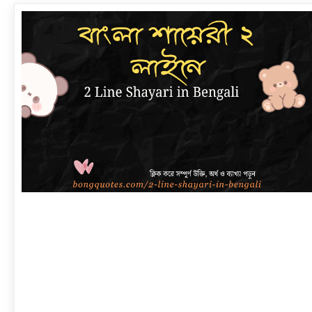
link
to
বাংলা
শায়েরী
২
লাইনে