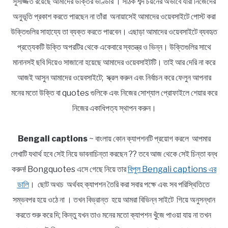
সুসজ্জিত রয়েছে আমাদের উক্তির ভাণ্ডার । সঠিক শব্দ চয়নের অভাবে যারা নিজেদের
অনুভূতি প্রকাশ করতে পারছেন না তাঁরা অনায়াসেই আমাদের ওয়েবসাইটে পোস্ট করা
উক্তিগুলির সাহায্যে তা ব্যক্ত করতে পারবেন। এছাড়া আমাদের ওয়েবসাইটে ব্যবহৃত
প্রত্যেকটি উক্তি অপরটির থেকে একেবারে স্বতন্ত্র ও ভিন্ন। উক্তিগুলির সাথে
মানানসই ছবি দিয়েও সাজানো হয়েছে আমাদের ওয়েবসাইটটি। তাই আর দেরি না করে
আজই আসুন আমাদের ওয়েবসাইটে; স্ক্রল করুন এবং নির্বাচন করে ফেলুন আপনার
মনের মতো উক্তি বা quotes গুলিকে এবং নিজের সোশ্যাল প্রোফাইলে শেয়ার করে
নিজের একাধিপত্য স্থাপন করুন।
Bengali captions
~ বাংলায় কোন ক্যাপশনটি প্রয়োগ করলে আপমার
লেখাটি যথার্থ হবে সেই নিয়ে ভাবনাচিন্তা করছেন ?? তবে আজ থেকে সেই চিন্তা বন্ধ
করুন! Bongquotes এসে গেছে নিয়ে তার
বিপুল Bengali captions এর
ডালি
। ছোট অথচ অর্থবহ ক্যাপশন তৈরি করা সবার পক্ষে এবং সব পরিস্থিতিতে
সম্ভবপর হয়ে ওঠে না । তখন বিভ্রান্ত হয়ে আমরা বিভিন্ন সাইটে গিয়ে অনুসন্ধান
করতে শুরু করে দি; কিন্তু যখন তাও মনের মতো ক্যাপশন খুঁজে পাওয়া যায় না তখন