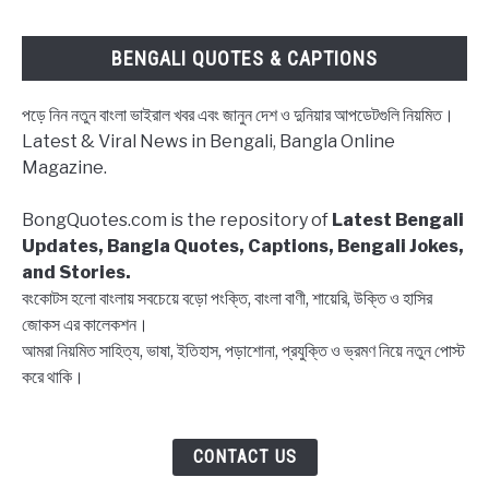
উক্তি
|
BENGALI QUOTES & CAPTIONS
Block
status
পড়ে নিন নতুন বাংলা ভাইরাল খবর এবং জানুন দেশ ও দুনিয়ার আপডেটগুলি নিয়মিত।
Bangla,
Latest & Viral News in Bengali, Bangla Online
Block
Magazine.
list
Captions,
BongQuotes.com is the repository of
Latest Bengali
Quotes
Updates, Bangla Quotes, Captions, Bengali Jokes,
and Stories.
বংকোটস হলো বাংলায় সবচেয়ে বড়ো পংক্তি, বাংলা বাণী, শায়েরি, উক্তি ও হাসির
জোকস এর কালেকশন।
আমরা নিয়মিত সাহিত্য, ভাষা, ইতিহাস, পড়াশোনা, প্রযুক্তি ও ভ্রমণ নিয়ে নতুন পোস্ট
করে থাকি।
CONTACT US