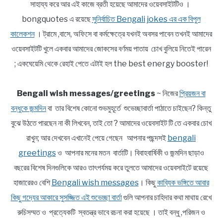
সাহায্য করে আর এই কাজে ব্রতী হয়েছে আমাদের ওয়েবসাইটটিও ।
bongquotes এ রয়েছে
সুনির্বাচিত Bengali jokes এর এক বিপুল
কালেকশন
। ট্রামে ,বাসে, অফিসে বা কর্মক্ষেত্রে যখনই অবসর পাবেন তখনই আমাদের
ওয়েবসাইটটি খুলে একবার আমাদের জোকসের বর্ণময় পাতায় চোখ বুলিয়ে নিতেই পারেন
; একঘেয়েমি থেকে রেহাই পেতে এটাই হল the best energy booster!
Bengali wish messages/greetings
~ নিজের
প্রিয়জন বা
বন্ধুকে জন্মদিন
বা তার বিশেষ কোনো শুভমুহূর্তে শুভেচ্ছাবার্তা পাঠাতে চাইছেন? কিন্তু
বুঝে উঠতে পারছেন না কী লিখবেন, তাই তো ? আমাদের ওয়েবসাইট টি তে একবার চোখ
রাখুন; আর দেখবেন এখানেই পেয়ে গেছেন আপনার পছন্দসই
bengali
greetings
ও আপনার মনের মতন বার্তাটি। বিবাহবার্ষিকী ও জন্মদিন ছাড়াও
বছরের বিশেষ দিনগুলিকে আরও তাৎপর্যময় করে তুলতে আমাদের ওয়েবসাইটে রয়েছে
হাজারেরও বেশি
Bengali wish messages
। কিছু
কাব্যিক ভঙ্গিতে আবার
কিছু গদ্যের আকারে সুসজ্জিত এই শুভেচ্ছা বার্তা
গুলি আপনার চাহিদার কথা মাথায় রেখে
রুচিসম্মত ও প্রত্যেকটি স্বতন্ত্র ভাবে রচনা করা হয়েছে । তাই বন্ধু ,পরিজন ও