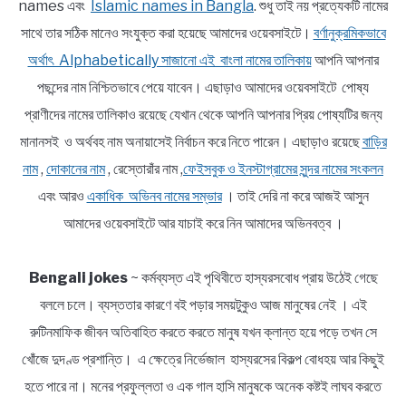
names এবং
Islamic names in Bangla
. শুধু তাই নয় প্রত্যেকটি নামের
সাথে তার সঠিক মানেও সংযুক্ত করা হয়েছে আমাদের ওয়েবসাইটে।
বর্ণানুক্রমিকভাবে
অর্থাৎ Alphabetically সাজানো এই বাংলা নামের তালিকায়
আপনি আপনার
পছন্দের নাম নিশ্চিতভাবে পেয়ে যাবেন। এছাড়াও আমাদের ওয়েবসাইটে পোষ্য
প্রাণীদের নামের তালিকাও রয়েছে যেখান থেকে আপনি আপনার প্রিয় পোষ্যটির জন্য
মানানসই ও অর্থবহ নাম অনায়াসেই নির্বাচন করে নিতে পারেন। এছাড়াও রয়েছে
বাড়ির
নাম
,
দোকানের নাম
, রেস্তোরাঁর নাম ,
ফেইসবুক ও ইনস্টাগ্রামের সুন্দর নামের সংকলন
এবং আরও
একাধিক অভিনব নামের সম্ভার
। তাই দেরি না করে আজই আসুন
আমাদের ওয়েবসাইটে আর যাচাই করে নিন আমাদের অভিনবত্ব ।
Bengali jokes
~ কর্মব্যস্ত এই পৃথিবীতে হাস্যরসবোধ প্রায় উঠেই গেছে
বললে চলে। ব্যস্ততার কারণে বই পড়ার সময়টুকুও আজ মানুষের নেই । এই
রুটিনমাফিক জীবন অতিবাহিত করতে করতে মানুষ যখন ক্লান্ত হয়ে পড়ে তখন সে
খোঁজে দুদণ্ড প্রশান্তি। এ ক্ষেত্রে নির্ভেজাল হাস্যরসের বিকল্প বোধহয় আর কিছুই
হতে পারে না। মনের প্রফুল্লতা ও এক গাল হাসি মানুষকে অনেক কষ্টই লাঘব করতে