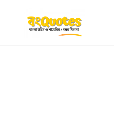
OGRAPHY
EDUCATIONAL
BENGALI WISHES
QUOT
BENGALI NAMES
BENGALI STORIES