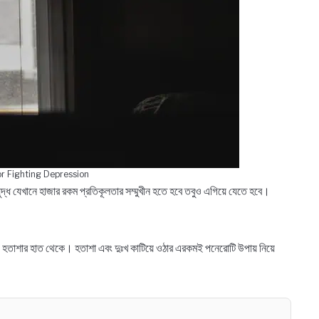
or Fighting Depression
দ্ধ যেখানে হাজার রকম প্রতিকূলতার সম্মুখীন হতে হবে তবুও এগিয়ে যেতে হবে।
 হতাশার হাত থেকে। হতাশা এবং দুঃখ কাটিয়ে ওঠার এরকমই পনেরোটি উপায় নিয়ে