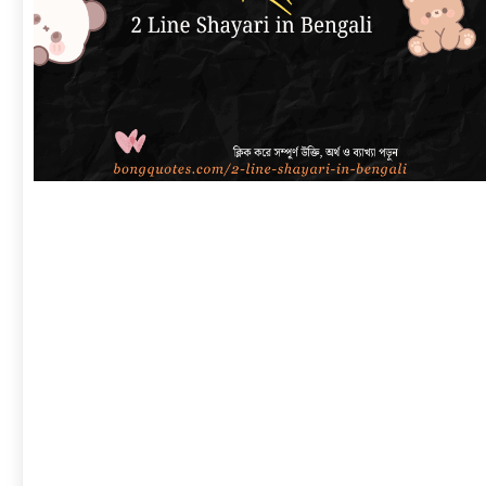
link
to
বাংলা
শায়েরী
২
লাইনে
|
সেরা
প্রেম,
দুঃখ,
রোমান্টিক,