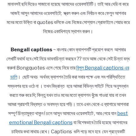
মানানসই ছবি দিয়েও সাজানো হয়েছে আমাদের ওয়েবসাইটটি। তাই আর দেরি না করে
আজই আসুন আমাদের ওয়েবসাইটে; স্ক্রল করুন এবং নির্বাচন করে ফেলুন আপনার
মনের মতো উক্তি বা quotes গুলিকে এবং নিজের সোশ্যাল প্রোফাইলে শেয়ার করে
নিজের একাধিপত্য স্থাপন করুন।
Bengali captions
~ বাংলায় কোন ক্যাপশনটি প্রয়োগ করলে আপমার
লেখাটি যথার্থ হবে সেই নিয়ে ভাবনাচিন্তা করছেন ?? তবে আজ থেকে সেই চিন্তা বন্ধ
করুন! Bongquotes এসে গেছে নিয়ে তার
বিপুল Bengali captions এর
ডালি
। ছোট অথচ অর্থবহ ক্যাপশন তৈরি করা সবার পক্ষে এবং সব পরিস্থিতিতে
সম্ভবপর হয়ে ওঠে না । তখন বিভ্রান্ত হয়ে আমরা বিভিন্ন সাইটে গিয়ে অনুসন্ধান
করতে শুরু করে দি; কিন্তু যখন তাও মনের মতো ক্যাপশন খুঁজে পাওয়া যায় না তখন
আমরা প্রায়শই বিধ্বস্ত ও অবসন্ন হয়ে পড়ি। তবে এখন থেকে এ ব্যাপারে আপনারা
সম্পূর্ণ চিন্তামুক্ত থাকুন ! চলে আসুন আমাদের ওয়েবসাইটে , আর পেয়ে যান
best
emotional Bengali captions
যা বিশেষভাবে তৈরি হয়েছে আপনাদের
চাহিদার কথা মাথায় রেখে। Captions গুলি পড়ে মনে হবে যেন প্রত্যেকটি