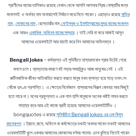
প্রাণীদের নামের তালিকাও রয়েছে যেখান থেকে আপনি আপনার প্রিয় পোষ্যটির জন্য
মানানসই ও অর্থবহ নাম অনায়াসেই নির্বাচন করে নিতে পারেন। এছাড়াও রয়েছে
বাড়ির
নাম
,
দোকানের নাম
, রেস্তোরাঁর নাম ,
ফেইসবুক ও ইনস্টাগ্রামের সুন্দর নামের সংকলন
এবং আরও
একাধিক অভিনব নামের সম্ভার
। তাই দেরি না করে আজই আসুন
আমাদের ওয়েবসাইটে আর যাচাই করে নিন আমাদের অভিনবত্ব ।
Bengali jokes
~ কর্মব্যস্ত এই পৃথিবীতে হাস্যরসবোধ প্রায় উঠেই গেছে
বললে চলে। ব্যস্ততার কারণে বই পড়ার সময়টুকুও আজ মানুষের নেই । এই
রুটিনমাফিক জীবন অতিবাহিত করতে করতে মানুষ যখন ক্লান্ত হয়ে পড়ে তখন সে
খোঁজে দুদণ্ড প্রশান্তি। এ ক্ষেত্রে নির্ভেজাল হাস্যরসের বিকল্প বোধহয় আর কিছুই
হতে পারে না। মনের প্রফুল্লতা ও এক গাল হাসি মানুষকে অনেক কষ্টই লাঘব করতে
সাহায্য করে আর এই কাজে ব্রতী হয়েছে আমাদের ওয়েবসাইটটিও ।
bongquotes এ রয়েছে
সুনির্বাচিত Bengali jokes এর এক বিপুল
কালেকশন
। ট্রামে ,বাসে, অফিসে বা কর্মক্ষেত্রে যখনই অবসর পাবেন তখনই আমাদের
ওয়েবসাইটটি খুলে একবার আমাদের জোকসের বর্ণময় পাতায় চোখ বুলিয়ে নিতেই পারেন