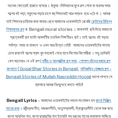
অনেক ক্ষেত্রেই হারাতে বসেছে। ঠাকুমা -দিদিমাদের মুখে গল্প শোনা বা অবসর সময়
গল্পের বই পড়া, স্কুলের পড়ার চাপে বহু শিশুদেরই আর সম্ভব হয়ে ওঠে না । আমরা
তাই শিশুদের চাহিদার কথা মাথায় রেখে আমাদের ওয়েবসাইটে রেখেছি
ছোটদের বিভিন্ন
শিক্ষামূলক গল্প
বা Bengali moral stories । মানানসই ছবি দিয়ে সাজানো
প্রত্যেকটি গল্প যতটা আকর্ষণীয় ততধিক শিক্ষণীয়ও বটে। তাই গল্পের বই পড়ার
পর্যাপ্ত সময় না থাকলে ও এখন আর চিন্তা নেই!! আমাদের ওয়েবসাইটের পাতায়
চোখ রাখলেই গল্পের স্বাদ খুব সহজেই পেয়ে যাবে কিশোর কিশোরীরা । শুধু ছোটরাই
কেন বড়দেরও যে এই গল্প (
ধর্মীয় ও আধ্যাত্মিক গল্প সমূহ
,
গোপাল ভাঁড়ের মজার গল্প
বাংলাতে | Gopal Bhar Stories in Bengali
,
নাসিরুদ্দিন হোজ্জার গল্প –
Bengali Stories of Mullah Nasreddin Hooja
) ভালো লাগবে সে
ব্যাপারে আমরা নিঃসন্দেহে বলতে পারি !!
Bengali Lyrics
– আমাদের ওয়েবসাইটের নবতম সংযোজন হল
বাংলা লিরিক্স,
গানের কথা
। রবীন্দ্রসংগীত, নজরুলগীতি, অতুলপ্রসাদী, দ্বিজেন্দ্রগীতি থেকে শুরু করে
বাংলা আধুনিক গান, বাংলা ছায়াছবির গান ইত্যাদি সব ধরনের গানের কথামালা সাজিয়ে