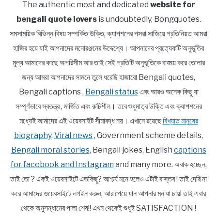
The authentic most and dedicated
website for
bengali quote lovers
is undoubtedly, Bongquotes.
সমসাময়িক বিভিন্ন বিষয় সম্পর্কিত উক্তি, ক্যাপশনের পসরা সাজিয়ে প্রতিনিয়ত আমরা
হাজির হয়ে যাই আপনাদের মনোরঞ্জনের উদ্দেশ্যে। আপনাদের প্রত্যেকটি অনুভূতির
মূল্য আমাদের কাছে অপরিসীম আর তাই সেই প্রতিটি অনুভূতিকে বাঙ্ময় করে তোলার
জন্য আমরা আপনাদের সামনে তুলে ধরেছি হাজারো Bengali quotes,
Bengali captions ,
Bengali status
এবং আরও অনেক কিছু যা
সম্পূর্ণভাবে স্বতন্ত্র , মার্জিত এবং রুচিশীল। তবে শুধুমাত্র উক্তি এবং ক্যাপশনের
মধ্যেই আমাদের এই ওয়েবসাইট সীমাবদ্ধ নয়। এখানে রয়েছে
বিখ্যাত মানুষের
biography
,
Viral news
, Government scheme details,
Bengali moral stories
, Bengali jokes, English
captions
for facebook and Instagram
and many more. অবাক হচ্ছেন,
তাই তো ? একই ওয়েবসাইটে এতকিছু? আশ্চর্য মনে হলেও এটাই বাস্তব ! তাই দেরি না
করে আমাদের ওয়েবসাইটে লগইন করুন, আর পেয়ে যান আপনার মন যা চায়! তাই এবার
থেকে অনুসন্ধানের পালা শেষ!! এখন থেকেই শুধুই SATISFACTION !