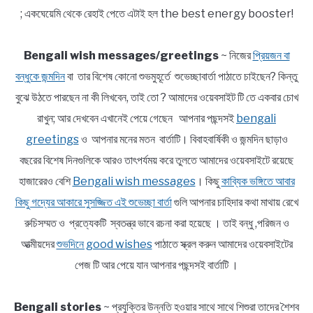
; একঘেয়েমি থেকে রেহাই পেতে এটাই হল the best energy booster!
Bengali wish messages/greetings
~ নিজের
প্রিয়জন বা
বন্ধুকে জন্মদিন
বা তার বিশেষ কোনো শুভমুহূর্তে শুভেচ্ছাবার্তা পাঠাতে চাইছেন? কিন্তু
বুঝে উঠতে পারছেন না কী লিখবেন, তাই তো ? আমাদের ওয়েবসাইট টি তে একবার চোখ
রাখুন; আর দেখবেন এখানেই পেয়ে গেছেন আপনার পছন্দসই
bengali
greetings
ও আপনার মনের মতন বার্তাটি। বিবাহবার্ষিকী ও জন্মদিন ছাড়াও
বছরের বিশেষ দিনগুলিকে আরও তাৎপর্যময় করে তুলতে আমাদের ওয়েবসাইটে রয়েছে
হাজারেরও বেশি
Bengali wish messages
। কিছু
কাব্যিক ভঙ্গিতে আবার
কিছু গদ্যের আকারে সুসজ্জিত এই শুভেচ্ছা বার্তা
গুলি আপনার চাহিদার কথা মাথায় রেখে
রুচিসম্মত ও প্রত্যেকটি স্বতন্ত্র ভাবে রচনা করা হয়েছে । তাই বন্ধু ,পরিজন ও
আত্মীয়দের
শুভদিনে good wishes
পাঠাতে স্ক্রল করুন আমাদের ওয়েবসাইটের
পেজ টি আর পেয়ে যান আপনার পছন্দসই বার্তাটি ।
Bengali stories
~ প্রযুক্তির উন্নতি হওয়ার সাথে সাথে শিশুরা তাদের শৈশব