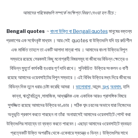
আমাদের পরিষেবাগুলি সম্পর্কে সংক্ষিপ্ত বিবরণ দেওয়া হল নীচে :
Bengali quotes
~
বাংলা উক্তি বা Bengali quotes
মানুষের বক্তব্য
প্রকাশের এক সর্বোৎকৃষ্ট মাধ্যম । আর সেই quotes বা উক্তিগুলি যদি হয় রুচিশীল
এবং মার্জিত তাহলে তা একটি আলাদা মাত্রা পায় । আমাদের বাংলা উক্তির বিপুল
সম্ভারে রয়েছে সেরকমই কিছু মনোগ্রাহী বিষয়সমূহ যা জীবনের বিভিন্ন ক্ষেত্রে ও
বিভিন্ন মুহূর্তে কার্যকরী হওয়ার পূর্ণ দাবি রাখে। সুনির্বাচিত উক্তির সংকলন ও বাণী
রয়েছে আমাদের ওয়েবসাইটের বিপুল সম্ভারে । এই বিবিধ উক্তির মধ্য দিয়ে জীবনের
বিভিন্ন দিক তুলে ধরার চেষ্টা করেছি আমরা ।
ভালোবাসা
,আনন্দ ,
দুঃখ
,
অবসাদ
, হাসি
কান্না, ঋতুবৈচিত্র্য ,সামাজিক, আধ্যাত্মিক এবং একাধিক আরও প্রাসঙ্গিক বিষয়ে
সুসজ্জিত রয়েছে আমাদের উক্তির ভাণ্ডার । সঠিক শব্দ চয়নের অভাবে যারা নিজেদের
অনুভূতি প্রকাশ করতে পারছেন না তাঁরা অনায়াসেই আমাদের ওয়েবসাইটে পোস্ট করা
উক্তিগুলির সাহায্যে তা ব্যক্ত করতে পারবেন। এছাড়া আমাদের ওয়েবসাইটে ব্যবহৃত
প্রত্যেকটি উক্তি অপরটির থেকে একেবারে স্বতন্ত্র ও ভিন্ন। উক্তিগুলির সাথে