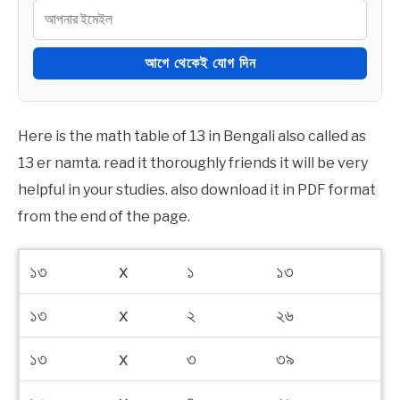
BENGALI LYRICS
আগে থেকেই যোগ দিন
BENGALI NAMES
Here is the math table of 13 in Bengali also called as
BENGALI STORIES
13 er namta. read it thoroughly friends it will be very
helpful in your studies. also download it in PDF format
from the end of the page.
১৩
x
১
১৩
১৩
x
২
২৬
১৩
x
৩
৩৯