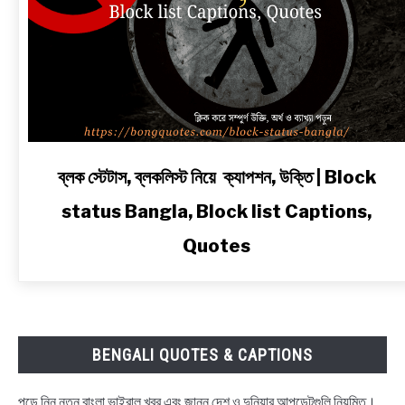
link
ব্লক স্টেটাস, ব্লকলিস্ট নিয়ে ক্যাপশন, উক্তি | Block
to
status Bangla, Block list Captions,
ব্লক
স্টেটাস,
Quotes
ব্লকলিস্ট
নিয়ে
ক্যাপশন,
উক্তি
|
BENGALI QUOTES & CAPTIONS
Block
status
পড়ে নিন নতুন বাংলা ভাইরাল খবর এবং জানুন দেশ ও দুনিয়ার আপডেটগুলি নিয়মিত।