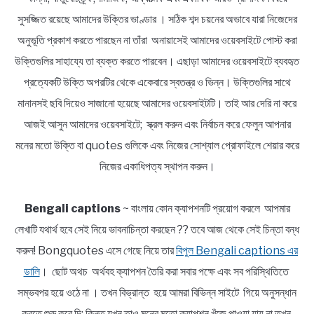
সুসজ্জিত রয়েছে আমাদের উক্তির ভাণ্ডার । সঠিক শব্দ চয়নের অভাবে যারা নিজেদের
অনুভূতি প্রকাশ করতে পারছেন না তাঁরা অনায়াসেই আমাদের ওয়েবসাইটে পোস্ট করা
উক্তিগুলির সাহায্যে তা ব্যক্ত করতে পারবেন। এছাড়া আমাদের ওয়েবসাইটে ব্যবহৃত
প্রত্যেকটি উক্তি অপরটির থেকে একেবারে স্বতন্ত্র ও ভিন্ন। উক্তিগুলির সাথে
মানানসই ছবি দিয়েও সাজানো হয়েছে আমাদের ওয়েবসাইটটি। তাই আর দেরি না করে
আজই আসুন আমাদের ওয়েবসাইটে; স্ক্রল করুন এবং নির্বাচন করে ফেলুন আপনার
মনের মতো উক্তি বা quotes গুলিকে এবং নিজের সোশ্যাল প্রোফাইলে শেয়ার করে
নিজের একাধিপত্য স্থাপন করুন।
Bengali captions
~ বাংলায় কোন ক্যাপশনটি প্রয়োগ করলে আপমার
লেখাটি যথার্থ হবে সেই নিয়ে ভাবনাচিন্তা করছেন ?? তবে আজ থেকে সেই চিন্তা বন্ধ
করুন! Bongquotes এসে গেছে নিয়ে তার
বিপুল Bengali captions এর
ডালি
। ছোট অথচ অর্থবহ ক্যাপশন তৈরি করা সবার পক্ষে এবং সব পরিস্থিতিতে
সম্ভবপর হয়ে ওঠে না । তখন বিভ্রান্ত হয়ে আমরা বিভিন্ন সাইটে গিয়ে অনুসন্ধান
করতে শুরু করে দি; কিন্তু যখন তাও মনের মতো ক্যাপশন খুঁজে পাওয়া যায় না তখন