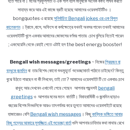
হতে পারে না। মনের প্রফুল্লতা ও এক গাল হাসি মানুষকে অনেক কষ্টই লাঘব করতে
সাহায্য করে আর এই কাজে ব্রতী হয়েছে আমাদের ওয়েবসাইটটিও ।
bongquotes এ রয়েছে
সুনির্বাচিত Bengali jokes এর এক বিপুল
কালেকশন
। ট্রামে ,বাসে, অফিসে বা কর্মক্ষেত্রে যখনই অবসর পাবেন তখনই আমাদের
ওয়েবসাইটটি খুলে একবার আমাদের জোকসের বর্ণময় পাতায় চোখ বুলিয়ে নিতেই পারেন
; একঘেয়েমি থেকে রেহাই পেতে এটাই হল the best energy booster!
Bengali wish messages/greetings
~ নিজের
প্রিয়জন বা
বন্ধুকে জন্মদিন
বা তার বিশেষ কোনো শুভমুহূর্তে শুভেচ্ছাবার্তা পাঠাতে চাইছেন? কিন্তু
বুঝে উঠতে পারছেন না কী লিখবেন, তাই তো ? আমাদের ওয়েবসাইট টি তে একবার চোখ
রাখুন; আর দেখবেন এখানেই পেয়ে গেছেন আপনার পছন্দসই
bengali
greetings
ও আপনার মনের মতন বার্তাটি। বিবাহবার্ষিকী ও জন্মদিন ছাড়াও
বছরের বিশেষ দিনগুলিকে আরও তাৎপর্যময় করে তুলতে আমাদের ওয়েবসাইটে রয়েছে
হাজারেরও বেশি
Bengali wish messages
। কিছু
কাব্যিক ভঙ্গিতে আবার
কিছু গদ্যের আকারে সুসজ্জিত এই শুভেচ্ছা বার্তা
গুলি আপনার চাহিদার কথা মাথায় রেখে