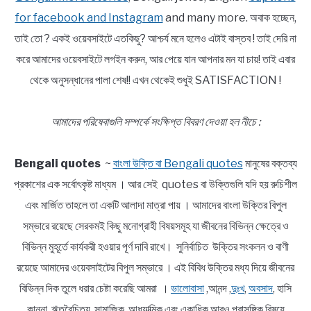
for facebook and Instagram
and many more. অবাক হচ্ছেন,
তাই তো ? একই ওয়েবসাইটে এতকিছু? আশ্চর্য মনে হলেও এটাই বাস্তব ! তাই দেরি না
করে আমাদের ওয়েবসাইটে লগইন করুন, আর পেয়ে যান আপনার মন যা চায়! তাই এবার
থেকে অনুসন্ধানের পালা শেষ!! এখন থেকেই শুধুই SATISFACTION !
আমাদের পরিষেবাগুলি সম্পর্কে সংক্ষিপ্ত বিবরণ দেওয়া হল নীচে :
Bengali quotes
~
বাংলা উক্তি বা Bengali quotes
মানুষের বক্তব্য
প্রকাশের এক সর্বোৎকৃষ্ট মাধ্যম । আর সেই quotes বা উক্তিগুলি যদি হয় রুচিশীল
এবং মার্জিত তাহলে তা একটি আলাদা মাত্রা পায় । আমাদের বাংলা উক্তির বিপুল
সম্ভারে রয়েছে সেরকমই কিছু মনোগ্রাহী বিষয়সমূহ যা জীবনের বিভিন্ন ক্ষেত্রে ও
বিভিন্ন মুহূর্তে কার্যকরী হওয়ার পূর্ণ দাবি রাখে। সুনির্বাচিত উক্তির সংকলন ও বাণী
রয়েছে আমাদের ওয়েবসাইটের বিপুল সম্ভারে । এই বিবিধ উক্তির মধ্য দিয়ে জীবনের
বিভিন্ন দিক তুলে ধরার চেষ্টা করেছি আমরা ।
ভালোবাসা
,আনন্দ ,
দুঃখ
,
অবসাদ
, হাসি
কান্না, ঋতুবৈচিত্র্য ,সামাজিক, আধ্যাত্মিক এবং একাধিক আরও প্রাসঙ্গিক বিষয়ে