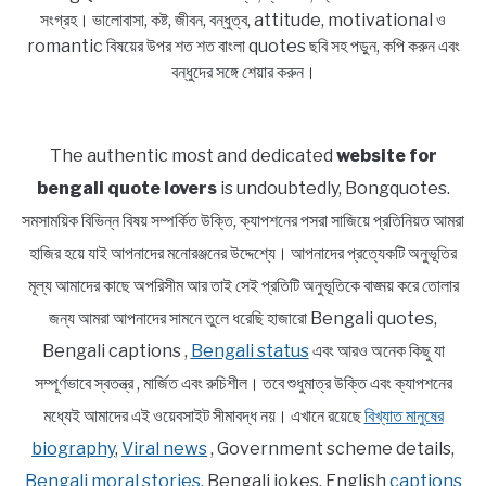
সংগ্রহ। ভালোবাসা, কষ্ট, জীবন, বন্ধুত্ব, attitude, motivational ও
romantic বিষয়ের উপর শত শত বাংলা quotes ছবি সহ পড়ুন, কপি করুন এবং
বন্ধুদের সঙ্গে শেয়ার করুন।
The authentic most and dedicated
website for
bengali quote lovers
is undoubtedly, Bongquotes.
সমসাময়িক বিভিন্ন বিষয় সম্পর্কিত উক্তি, ক্যাপশনের পসরা সাজিয়ে প্রতিনিয়ত আমরা
হাজির হয়ে যাই আপনাদের মনোরঞ্জনের উদ্দেশ্যে। আপনাদের প্রত্যেকটি অনুভূতির
মূল্য আমাদের কাছে অপরিসীম আর তাই সেই প্রতিটি অনুভূতিকে বাঙ্ময় করে তোলার
জন্য আমরা আপনাদের সামনে তুলে ধরেছি হাজারো Bengali quotes,
Bengali captions ,
Bengali status
এবং আরও অনেক কিছু যা
সম্পূর্ণভাবে স্বতন্ত্র , মার্জিত এবং রুচিশীল। তবে শুধুমাত্র উক্তি এবং ক্যাপশনের
মধ্যেই আমাদের এই ওয়েবসাইট সীমাবদ্ধ নয়। এখানে রয়েছে
বিখ্যাত মানুষের
biography
,
Viral news
, Government scheme details,
Bengali moral stories
, Bengali jokes, English
captions