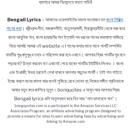
ব্যাপারে আমরা নিঃসন্দেহে বলতে পারি !!
Bengali Lyrics
– আমাদের ওয়েবসাইটের নবতম সংযোজন হল
বাংলা লিরিক্স,
গানের কথা
। রবীন্দ্রসংগীত, নজরুলগীতি, অতুলপ্রসাদী, দ্বিজেন্দ্রগীতি থেকে শুরু করে
বাংলা আধুনিক গান, বাংলা ছায়াছবির গান ইত্যাদি সব ধরনের গানের কথামালা সাজিয়ে
নিয়ে আসছি আমরা এই website এ l গানের কথার সাথে সাথে গানটি সম্পর্কিত
যাবতীয় পুঙ্খানুপুঙ্খ তথ্য ও পরিবেশন করা হবে এখানে। আপনার প্রিয় গানটির সুর মনে
পড়ছেনা? চিন্তা করবেন না ! এখানেই পেয়ে যাবেন গানটির ইউটিউব লিংকও । বাংলা
এবং ইংরাজী; উভয় হরফেই লেখা থাকবে আপনার পছন্দের গানটি। তাই গান গাইতে
ইচ্ছে করলে মনের বাসনা আর মনেই লুকিয়ে রেখে দেবেন না; নিজের সঙ্গীত প্রতিভাকে
আবার নতুন করে জাগিয়ে তুলুন। bonquotes এ অসুন আর আপনার প্রিয়
Bengali lyrics গুলি অনুসন্ধান করে নিন আর “গান ভালবেসে গান”।
bongquotes.com is a participant in the Amazon Services LLC
Associates Program, an affiliate advertising program designed to
provide a means for sites to earn advertising fees by advertising and
linking to Amazon.com