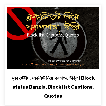
লাইনে
|
সেরা
প্রেম,
দুঃখ,
রোমান্টিক,
অ্যাটিটিউড
ও
2
Line
Shayari
in
Bengali
link
ব্লক স্টেটাস, ব্লকলিস্ট নিয়ে ক্যাপশন, উক্তি | Block
to
status Bangla, Block list Captions,
ব্লক
স্টেটাস,
Quotes
ব্লকলিস্ট
নিয়ে