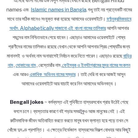
এসেছে বাংলা নামের এক বিপুল সম্ভার যেখানে রয়েছে Bengali Hindu
names এবং
Islamic names in Bangla
. শুধু তাই নয় প্রত্যেকটি নামের
সাথে তার সঠিক মানেও সংযুক্ত করা হয়েছে আমাদের ওয়েবসাইটে।
বর্ণানুক্রমিকভাবে
অর্থাৎ Alphabetically সাজানো এই বাংলা নামের তালিকায়
আপনি আপনার
পছন্দের নাম নিশ্চিতভাবে পেয়ে যাবেন। এছাড়াও আমাদের ওয়েবসাইটে পোষ্য
প্রাণীদের নামের তালিকাও রয়েছে যেখান থেকে আপনি আপনার প্রিয় পোষ্যটির জন্য
মানানসই ও অর্থবহ নাম অনায়াসেই নির্বাচন করে নিতে পারেন। এছাড়াও রয়েছে
বাড়ির
নাম
,
দোকানের নাম
, রেস্তোরাঁর নাম ,
ফেইসবুক ও ইনস্টাগ্রামের সুন্দর নামের সংকলন
এবং আরও
একাধিক অভিনব নামের সম্ভার
। তাই দেরি না করে আজই আসুন
আমাদের ওয়েবসাইটে আর যাচাই করে নিন আমাদের অভিনবত্ব ।
Bengali jokes
~ কর্মব্যস্ত এই পৃথিবীতে হাস্যরসবোধ প্রায় উঠেই গেছে
বললে চলে। ব্যস্ততার কারণে বই পড়ার সময়টুকুও আজ মানুষের নেই । এই
রুটিনমাফিক জীবন অতিবাহিত করতে করতে মানুষ যখন ক্লান্ত হয়ে পড়ে তখন সে
খোঁজে দুদণ্ড প্রশান্তি। এ ক্ষেত্রে নির্ভেজাল হাস্যরসের বিকল্প বোধহয় আর কিছুই