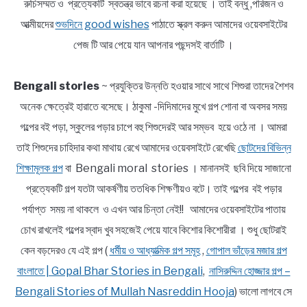
রুচিসম্মত ও প্রত্যেকটি স্বতন্ত্র ভাবে রচনা করা হয়েছে । তাই বন্ধু ,পরিজন ও
আত্মীয়দের
শুভদিনে good wishes
পাঠাতে স্ক্রল করুন আমাদের ওয়েবসাইটের
পেজ টি আর পেয়ে যান আপনার পছন্দসই বার্তাটি ।
Bengali stories
~ প্রযুক্তির উন্নতি হওয়ার সাথে সাথে শিশুরা তাদের শৈশব
অনেক ক্ষেত্রেই হারাতে বসেছে। ঠাকুমা -দিদিমাদের মুখে গল্প শোনা বা অবসর সময়
গল্পের বই পড়া, স্কুলের পড়ার চাপে বহু শিশুদেরই আর সম্ভব হয়ে ওঠে না । আমরা
তাই শিশুদের চাহিদার কথা মাথায় রেখে আমাদের ওয়েবসাইটে রেখেছি
ছোটদের বিভিন্ন
শিক্ষামূলক গল্প
বা Bengali moral stories । মানানসই ছবি দিয়ে সাজানো
প্রত্যেকটি গল্প যতটা আকর্ষণীয় ততধিক শিক্ষণীয়ও বটে। তাই গল্পের বই পড়ার
পর্যাপ্ত সময় না থাকলে ও এখন আর চিন্তা নেই!! আমাদের ওয়েবসাইটের পাতায়
চোখ রাখলেই গল্পের স্বাদ খুব সহজেই পেয়ে যাবে কিশোর কিশোরীরা । শুধু ছোটরাই
কেন বড়দেরও যে এই গল্প (
ধর্মীয় ও আধ্যাত্মিক গল্প সমূহ
,
গোপাল ভাঁড়ের মজার গল্প
বাংলাতে | Gopal Bhar Stories in Bengali
,
নাসিরুদ্দিন হোজ্জার গল্প –
Bengali Stories of Mullah Nasreddin Hooja
) ভালো লাগবে সে