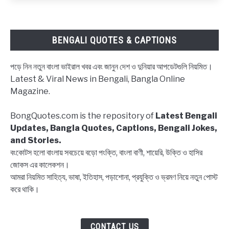
ক্যাপশন,
উক্তি
|
BENGALI QUOTES & CAPTIONS
Block
status
পড়ে নিন নতুন বাংলা ভাইরাল খবর এবং জানুন দেশ ও দুনিয়ার আপডেটগুলি নিয়মিত।
Bangla,
Latest & Viral News in Bengali, Bangla Online
Block
Magazine.
list
Captions,
BongQuotes.com is the repository of
Latest Bengali
Quotes
Updates, Bangla Quotes, Captions, Bengali Jokes,
and Stories.
বংকোটস হলো বাংলায় সবচেয়ে বড়ো পংক্তি, বাংলা বাণী, শায়েরি, উক্তি ও হাসির
জোকস এর কালেকশন।
আমরা নিয়মিত সাহিত্য, ভাষা, ইতিহাস, পড়াশোনা, প্রযুক্তি ও ভ্রমণ নিয়ে নতুন পোস্ট
করে থাকি।
CONTACT US