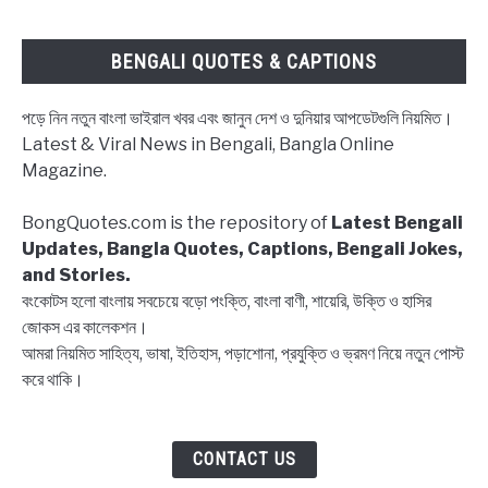
উক্তি
|
BENGALI QUOTES & CAPTIONS
Block
status
পড়ে নিন নতুন বাংলা ভাইরাল খবর এবং জানুন দেশ ও দুনিয়ার আপডেটগুলি নিয়মিত।
Bangla,
Latest & Viral News in Bengali, Bangla Online
Block
Magazine.
list
Captions,
BongQuotes.com is the repository of
Latest Bengali
Quotes
Updates, Bangla Quotes, Captions, Bengali Jokes,
and Stories.
বংকোটস হলো বাংলায় সবচেয়ে বড়ো পংক্তি, বাংলা বাণী, শায়েরি, উক্তি ও হাসির
জোকস এর কালেকশন।
আমরা নিয়মিত সাহিত্য, ভাষা, ইতিহাস, পড়াশোনা, প্রযুক্তি ও ভ্রমণ নিয়ে নতুন পোস্ট
করে থাকি।
CONTACT US