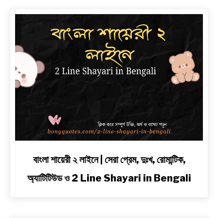
link
বাংলা শায়েরী ২ লাইনে | সেরা প্রেম, দুঃখ, রোমান্টিক,
to
অ্যাটিটিউড ও 2 Line Shayari in Bengali
বাংলা
শায়েরী
২
লাইনে