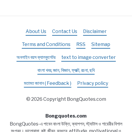
About Us
Contact Us
Disclaimer
Terms and Conditions
RSS
Sitemap
অনলাইন বয়স ক্যালকুলেটর
text to image converter
বাংলা খবর, জ্ঞান, বিজ্ঞান, ফ্যাক্ট, রচনা, ছবি
মতামত জানান ( Feedback )
Privacy policy
© 2026 Copyright BongQuotes.com
Bongquotes.com
BongQuotes-এ পাবেন বাংলা উক্তি, ক্যাপশন, স্ট্যাটাস ও শায়েরীর বিশাল
সংগ্রহ। ভালোবাসা, কষ্ট, জীবন, বন্ধুত্ব, attitude, motivational ও