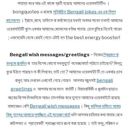
সাহায্য করে আর এই কাজে ব্রতী হয়েছে আমাদের ওয়েবসাইটটিও ।
bongquotes এ রয়েছে
সুনির্বাচিত Bengali jokes এর এক বিপুল
কালেকশন
। ট্রামে ,বাসে, অফিসে বা কর্মক্ষেত্রে যখনই অবসর পাবেন তখনই আমাদের
ওয়েবসাইটটি খুলে একবার আমাদের জোকসের বর্ণময় পাতায় চোখ বুলিয়ে নিতেই পারেন
; একঘেয়েমি থেকে রেহাই পেতে এটাই হল the best energy booster!
Bengali wish messages/greetings
~ নিজের
প্রিয়জন বা
বন্ধুকে জন্মদিন
বা তার বিশেষ কোনো শুভমুহূর্তে শুভেচ্ছাবার্তা পাঠাতে চাইছেন? কিন্তু
বুঝে উঠতে পারছেন না কী লিখবেন, তাই তো ? আমাদের ওয়েবসাইট টি তে একবার চোখ
রাখুন; আর দেখবেন এখানেই পেয়ে গেছেন আপনার পছন্দসই
bengali
greetings
ও আপনার মনের মতন বার্তাটি। বিবাহবার্ষিকী ও জন্মদিন ছাড়াও
বছরের বিশেষ দিনগুলিকে আরও তাৎপর্যময় করে তুলতে আমাদের ওয়েবসাইটে রয়েছে
হাজারেরও বেশি
Bengali wish messages
। কিছু
কাব্যিক ভঙ্গিতে আবার
কিছু গদ্যের আকারে সুসজ্জিত এই শুভেচ্ছা বার্তা
গুলি আপনার চাহিদার কথা মাথায় রেখে
রুচিসম্মত ও প্রত্যেকটি স্বতন্ত্র ভাবে রচনা করা হয়েছে । তাই বন্ধু ,পরিজন ও