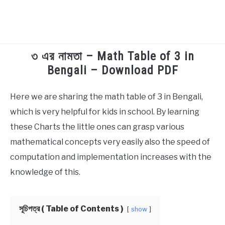
৩ এর নামতা – Math Table of 3 in
TECHNOLOGY
Bengali – Download PDF
HEALTH & LIFESTYLE
Here we are sharing the math table of 3 in Bengali,
in
Educational
which is very helpful for kids in school. By learning
BIOGRAPHY
these Charts the little ones can grasp various
EDUCATIONAL
mathematical concepts very easily also the speed of
computation and implementation increases with the
BENGALI WISHES
knowledge of this.
QUOTES & CAPTIONS
সূচিপত্র ( Table of Contents )
show