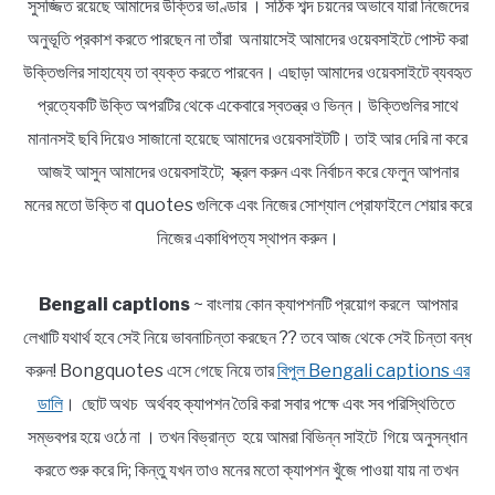
সুসজ্জিত রয়েছে আমাদের উক্তির ভাণ্ডার । সঠিক শব্দ চয়নের অভাবে যারা নিজেদের
অনুভূতি প্রকাশ করতে পারছেন না তাঁরা অনায়াসেই আমাদের ওয়েবসাইটে পোস্ট করা
উক্তিগুলির সাহায্যে তা ব্যক্ত করতে পারবেন। এছাড়া আমাদের ওয়েবসাইটে ব্যবহৃত
প্রত্যেকটি উক্তি অপরটির থেকে একেবারে স্বতন্ত্র ও ভিন্ন। উক্তিগুলির সাথে
মানানসই ছবি দিয়েও সাজানো হয়েছে আমাদের ওয়েবসাইটটি। তাই আর দেরি না করে
আজই আসুন আমাদের ওয়েবসাইটে; স্ক্রল করুন এবং নির্বাচন করে ফেলুন আপনার
মনের মতো উক্তি বা quotes গুলিকে এবং নিজের সোশ্যাল প্রোফাইলে শেয়ার করে
নিজের একাধিপত্য স্থাপন করুন।
Bengali captions
~ বাংলায় কোন ক্যাপশনটি প্রয়োগ করলে আপমার
লেখাটি যথার্থ হবে সেই নিয়ে ভাবনাচিন্তা করছেন ?? তবে আজ থেকে সেই চিন্তা বন্ধ
করুন! Bongquotes এসে গেছে নিয়ে তার
বিপুল Bengali captions এর
ডালি
। ছোট অথচ অর্থবহ ক্যাপশন তৈরি করা সবার পক্ষে এবং সব পরিস্থিতিতে
সম্ভবপর হয়ে ওঠে না । তখন বিভ্রান্ত হয়ে আমরা বিভিন্ন সাইটে গিয়ে অনুসন্ধান
করতে শুরু করে দি; কিন্তু যখন তাও মনের মতো ক্যাপশন খুঁজে পাওয়া যায় না তখন