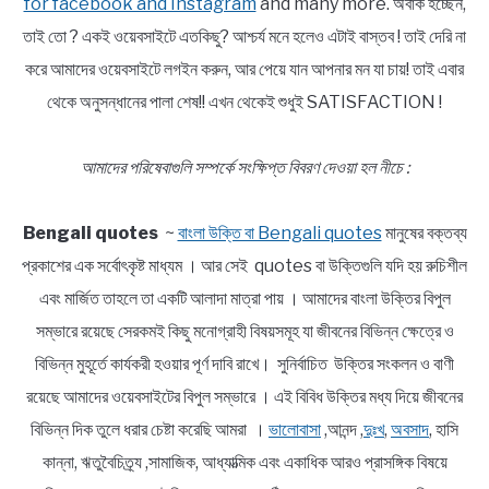
for facebook and Instagram
and many more. অবাক হচ্ছেন,
তাই তো ? একই ওয়েবসাইটে এতকিছু? আশ্চর্য মনে হলেও এটাই বাস্তব ! তাই দেরি না
করে আমাদের ওয়েবসাইটে লগইন করুন, আর পেয়ে যান আপনার মন যা চায়! তাই এবার
থেকে অনুসন্ধানের পালা শেষ!! এখন থেকেই শুধুই SATISFACTION !
আমাদের পরিষেবাগুলি সম্পর্কে সংক্ষিপ্ত বিবরণ দেওয়া হল নীচে :
Bengali quotes
~
বাংলা উক্তি বা Bengali quotes
মানুষের বক্তব্য
প্রকাশের এক সর্বোৎকৃষ্ট মাধ্যম । আর সেই quotes বা উক্তিগুলি যদি হয় রুচিশীল
এবং মার্জিত তাহলে তা একটি আলাদা মাত্রা পায় । আমাদের বাংলা উক্তির বিপুল
সম্ভারে রয়েছে সেরকমই কিছু মনোগ্রাহী বিষয়সমূহ যা জীবনের বিভিন্ন ক্ষেত্রে ও
বিভিন্ন মুহূর্তে কার্যকরী হওয়ার পূর্ণ দাবি রাখে। সুনির্বাচিত উক্তির সংকলন ও বাণী
রয়েছে আমাদের ওয়েবসাইটের বিপুল সম্ভারে । এই বিবিধ উক্তির মধ্য দিয়ে জীবনের
বিভিন্ন দিক তুলে ধরার চেষ্টা করেছি আমরা ।
ভালোবাসা
,আনন্দ ,
দুঃখ
,
অবসাদ
, হাসি
কান্না, ঋতুবৈচিত্র্য ,সামাজিক, আধ্যাত্মিক এবং একাধিক আরও প্রাসঙ্গিক বিষয়ে