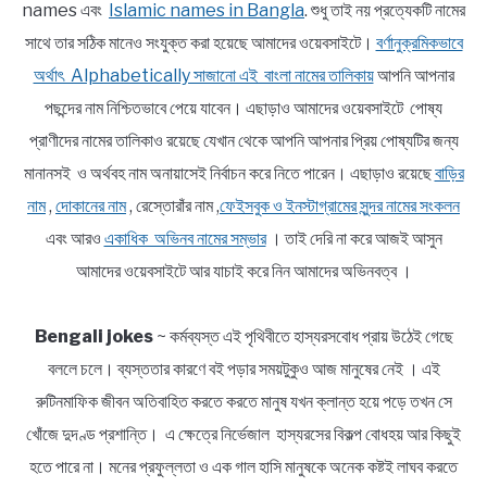
names এবং
Islamic names in Bangla
. শুধু তাই নয় প্রত্যেকটি নামের
সাথে তার সঠিক মানেও সংযুক্ত করা হয়েছে আমাদের ওয়েবসাইটে।
বর্ণানুক্রমিকভাবে
অর্থাৎ Alphabetically সাজানো এই বাংলা নামের তালিকায়
আপনি আপনার
পছন্দের নাম নিশ্চিতভাবে পেয়ে যাবেন। এছাড়াও আমাদের ওয়েবসাইটে পোষ্য
প্রাণীদের নামের তালিকাও রয়েছে যেখান থেকে আপনি আপনার প্রিয় পোষ্যটির জন্য
মানানসই ও অর্থবহ নাম অনায়াসেই নির্বাচন করে নিতে পারেন। এছাড়াও রয়েছে
বাড়ির
নাম
,
দোকানের নাম
, রেস্তোরাঁর নাম ,
ফেইসবুক ও ইনস্টাগ্রামের সুন্দর নামের সংকলন
এবং আরও
একাধিক অভিনব নামের সম্ভার
। তাই দেরি না করে আজই আসুন
আমাদের ওয়েবসাইটে আর যাচাই করে নিন আমাদের অভিনবত্ব ।
Bengali jokes
~ কর্মব্যস্ত এই পৃথিবীতে হাস্যরসবোধ প্রায় উঠেই গেছে
বললে চলে। ব্যস্ততার কারণে বই পড়ার সময়টুকুও আজ মানুষের নেই । এই
রুটিনমাফিক জীবন অতিবাহিত করতে করতে মানুষ যখন ক্লান্ত হয়ে পড়ে তখন সে
খোঁজে দুদণ্ড প্রশান্তি। এ ক্ষেত্রে নির্ভেজাল হাস্যরসের বিকল্প বোধহয় আর কিছুই
হতে পারে না। মনের প্রফুল্লতা ও এক গাল হাসি মানুষকে অনেক কষ্টই লাঘব করতে