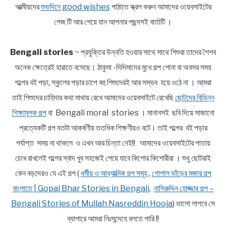
আত্মীয়দের
শুভদিনে good wishes
পাঠাতে স্ক্রল করুন আমাদের ওয়েবসাইটের
পেজ টি আর পেয়ে যান আপনার পছন্দসই বার্তাটি ।
Bengali stories
~ প্রযুক্তির উন্নতি হওয়ার সাথে সাথে শিশুরা তাদের শৈশব
অনেক ক্ষেত্রেই হারাতে বসেছে। ঠাকুমা -দিদিমাদের মুখে গল্প শোনা বা অবসর সময়
গল্পের বই পড়া, স্কুলের পড়ার চাপে বহু শিশুদেরই আর সম্ভব হয়ে ওঠে না । আমরা
তাই শিশুদের চাহিদার কথা মাথায় রেখে আমাদের ওয়েবসাইটে রেখেছি
ছোটদের বিভিন্ন
শিক্ষামূলক গল্প
বা Bengali moral stories । মানানসই ছবি দিয়ে সাজানো
প্রত্যেকটি গল্প যতটা আকর্ষণীয় ততধিক শিক্ষণীয়ও বটে। তাই গল্পের বই পড়ার
পর্যাপ্ত সময় না থাকলে ও এখন আর চিন্তা নেই!! আমাদের ওয়েবসাইটের পাতায়
চোখ রাখলেই গল্পের স্বাদ খুব সহজেই পেয়ে যাবে কিশোর কিশোরীরা । শুধু ছোটরাই
কেন বড়দেরও যে এই গল্প (
ধর্মীয় ও আধ্যাত্মিক গল্প সমূহ
,
গোপাল ভাঁড়ের মজার গল্প
বাংলাতে | Gopal Bhar Stories in Bengali
,
নাসিরুদ্দিন হোজ্জার গল্প –
Bengali Stories of Mullah Nasreddin Hooja
) ভালো লাগবে সে
ব্যাপারে আমরা নিঃসন্দেহে বলতে পারি !!