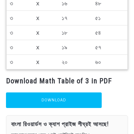
৩
x
১৬
৪৮
৩
x
১৭
৫১
৩
x
১৮
৫৪
৩
x
১৯
৫৭
৩
x
২০
৬০
Download Math Table of 3 in PDF
DOWNLOAD
বাংলা রিওয়ার্ডস ও ক্যাশ প্রাইজ শীঘ্রই আসছে!