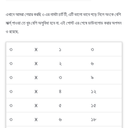
NEWS
এখানে আমরা শেয়ার করছি ৩ এর নামটা চার্ট টি, এটি ভালো ভাবে পড়ে নিলে অংকে বেশি
BENGALI LYRICS
মার্ক্স্ পাওয়া তে খুব বেশি অসুবিধা হবে না. এই পোস্ট এর শেষে ডাউনলোড করার অপসন
ও রয়েছে.
BENGALI NAMES
৩
x
১
৩
BENGALI STORIES
৩
x
২
৬
৩
x
৩
৯
৩
x
৪
১২
৩
x
৫
১৫
৩
x
৬
১৮