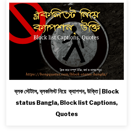
|
সেরা
প্রেম,
দুঃখ,
রোমান্টিক,
অ্যাটিটিউড
ও
2
Line
Shayari
in
Bengali
link
ব্লক স্টেটাস, ব্লকলিস্ট নিয়ে ক্যাপশন, উক্তি | Block
to
status Bangla, Block list Captions,
ব্লক
স্টেটাস,
Quotes
ব্লকলিস্ট
নিয়ে
ক্যাপশন,