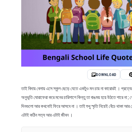
DOWNLOAD
তাই বিদায় বেলায় এসে স্কুল ছেড়ে যেতে একটুও মন চায় না কারোরই । প্
অনুভূতি ঘোরাফেরা করে মনের চারিপাশে কিন্তু তা বাঙময় হয়ে উঠতে পারে না ; গো
দিনগুলো আর কখনোই ফিরে আসবে না । তাই শুধু স্মৃতি নিয়েই বেঁচে থাকা আর ছে
এটাই কঠিন সত্য আর এটাই জীবন ।