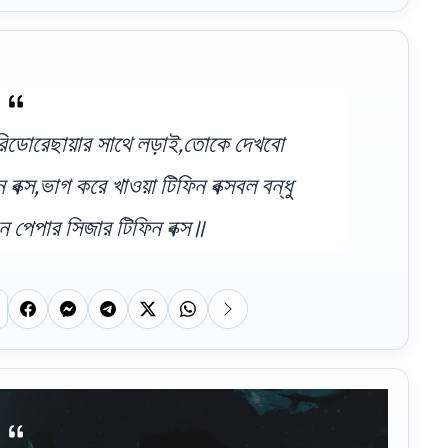
রিডোরেছায়ার সাথে লড়াই,তোকে দেখবো
্স,ভাগ করে খাওয়া টিফিন বক্সবল বন্ধু
োন পেপার সিজার টিফিন বক্স॥