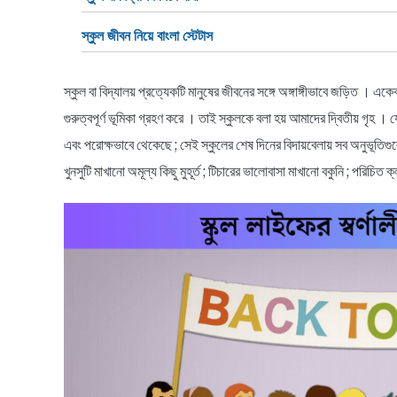
স্কুল জীবন নিয়ে বাংলা স্টেটাস
স্কুল বা বিদ্যালয় প্রত্যেকটি মানুষের জীবনের সঙ্গে অঙ্গাঙ্গীভাবে জড়িত । এ
গুরুত্বপূর্ণ ভূমিকা গ্রহণ করে । তাই স্কুলকে বলা হয় আমাদের দ্বিতীয় গৃহ । 
এবং পরোক্ষভাবে থেকেছে ; সেই স্কুলের শেষ দিনের বিদায়বেলায় সব অনুভূতিগুলো য
খুনসুটি মাখানো অমূল্য কিছু মুহূর্ত ; টিচারের ভালোবাসা মাখানো বকুনি ; পরিচ