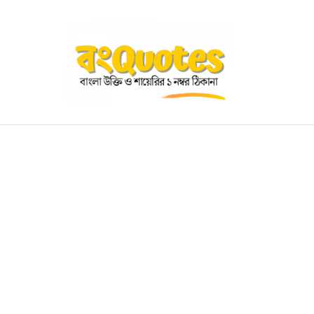
OGRAPHY
EDUCATIONAL
BENGALI WISHES
QUOT
BENGALI NAMES
BENGALI STORIES