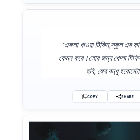
*একলা খাওয়া টিফিন,স্কুল এর ক
কেমন করে।তোর জন্য খোলা টিফিন বক
হবি, ফের বন্ধু হবোস্ট
COPY
SHARE