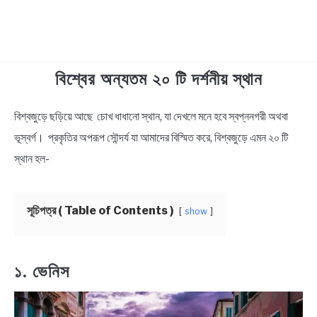
বিশ্বের অন্যতম ২০ টি দর্শনীয় স্থান
TECHNOLOGY
বিশ্বজুড়ে ছড়িয়ে আছে চোখ ধাধানো স্থান, যা দেখলে মনে হবে স্বপ্ননগরী অথবা
in
HEALTH & LIFESTYLE
Travel
ভূস্বর্গ। প্রকৃতির অপরূপ সৌন্দর্য যা আমাদের বিস্মিত করে, বিশ্বজুড়ে এমন ২০ টি
BIOGRAPHY
স্থান হল-
EDUCATIONAL
সূচিপত্র ( Table of Contents )
show
BENGALI WISHES
১. ভেনিস
QUOTES & CAPTIONS