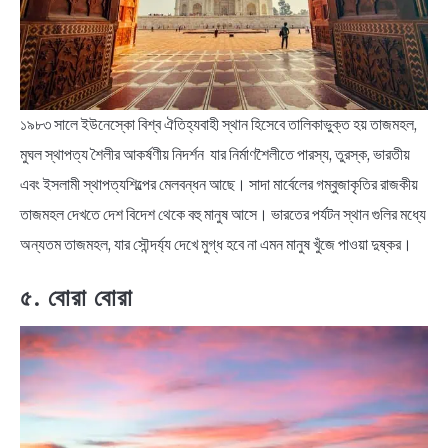
১৯৮৩ সালে ইউনেস্কো বিশ্ব ঐতিহ্যবাহী স্থান হিসেবে তালিকাভুক্ত হয় তাজমহল,
মুঘল স্থাপত্য শৈলীর আকর্ষণীয় নিদর্শন যার নির্মাণশৈলীতে পারস্য, তুরস্ক, ভারতীয়
এবং ইসলামী স্থাপত্যশিল্পের মেলবন্ধন আছে। সাদা মার্বেলের গম্বুজাকৃতির রাজকীয়
তাজমহল দেখতে দেশ বিদেশ থেকে বহু মানুষ আসে। ভারতের পর্যটন স্থান গুলির মধ্যে
অন্যতম তাজমহল, যার সৌন্দর্য্য দেখে মুগ্ধ হবে না এমন মানুষ খুঁজে পাওয়া দুষ্কর।
৫. বোরা বোরা