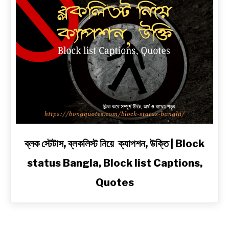
সেরা
প্রেম,
দুঃখ,
রোমান্টিক,
অ্যাটিটিউড
ও
2
Line
Shayari
in
Bengali
link
ব্লক স্টেটাস, ব্লকলিস্ট নিয়ে ক্যাপশন, উক্তি | Block
to
status Bangla, Block list Captions,
ব্লক
স্টেটাস,
Quotes
ব্লকলিস্ট
নিয়ে
ক্যাপশন,
উক্তি