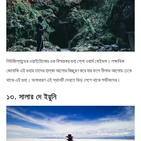
নিউজিল্যান্ডের ওয়াইটোমোর এক বিস্ময়কর গুহা গ্লো ওয়ার্ম কেইভস। লক্ষাধিক
জোনাকি এই গুহায় তাদের হাল্কা আলোর বিচ্ছুরণ করে যার ফলে নীলাভ আলোয় ঢেকে
থাকে এই গুহা। অসাধারণ এই স্থানটি দেখতে ভিড় লেগে থাকে পর্যটকদের।
১৩. সালার দে ইয়ুনি