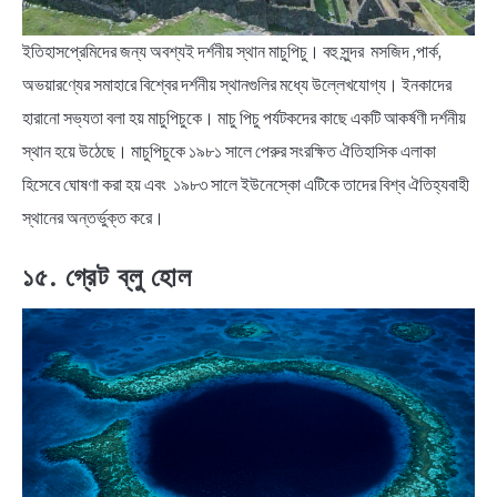
ইতিহাসপ্রেমিদের জন্য অবশ্যই দর্শনীয় স্থান মাচুপিচু। বহু সুন্দর মসজিদ ,পার্ক,
অভয়ারণ্যের সমাহারে বিশ্বের দর্শনীয় স্থানগুলির মধ্যে উল্লেখযোগ্য। ইনকাদের
হারানো সভ্যতা বলা হয় মাচুপিচুকে। মাচু পিচু পর্যটকদের কাছে একটি আকর্ষণী দর্শনীয়
স্থান হয়ে উঠেছে। মাচুপিচুকে ১৯৮১ সালে পেরুর সংরক্ষিত ঐতিহাসিক এলাকা
হিসেবে ঘোষণা করা হয় এবং ১৯৮৩ সালে ইউনেস্কো এটিকে তাদের বিশ্ব ঐতিহ্যবাহী
স্থানের অন্তর্ভুক্ত করে।
১৫. গ্রেট ব্লু হোল