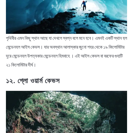
পৃথিবীর এমন কিছু স্থান আছে যা দেখলে স্বপ্ন বলে মনে হবে। এমনই একটি স্থান হল
মেন্ডেনহল আইস কেভস। যার অবস্থান আলাস্কার জুনো শহর থেকে ১৯ কিলোমিটার
দূরে মেন্ডেনহল উপত্যকার মেন্ডেনহল হিমবাহে । এই আইস কেভস বা বরফের গুহাটি
২১ কিলোমিটার দীর্ঘ।
১২. গ্লো ওয়ার্ম কেভস