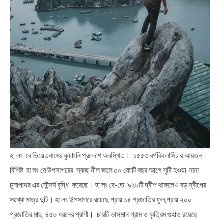
হা লং বে ভিয়েতনামের কুয়াংনি প্রদেশে অবস্থিত। ১৫৫৩ বর্গকিলোমিটার আয়তন
বিশিষ্ট হা লং বে উপসাগরের স্বচ্ছ নীল জলে ৫০ কোটি বছর আগে সৃষ্টি হওয়া নানা
চুনাপাথর এর সৌন্দর্য বৃদ্ধি করেছে। হা লং বে-তে ৯২৮টি দ্বীপ থাকলেও বড় দ্বীপের
সংখ্যা মাত্র দুটি। হা লং উপসাগরে রয়েছে প্রায় ১৪ প্রজাতির ফুল,প্রায় ২০০
প্রজাতির মাছ, ৪৫০ ধরনের প্রাণী। চারটি ভাসমান গ্রাম ও কৃত্রিম গুহাও রয়েছে