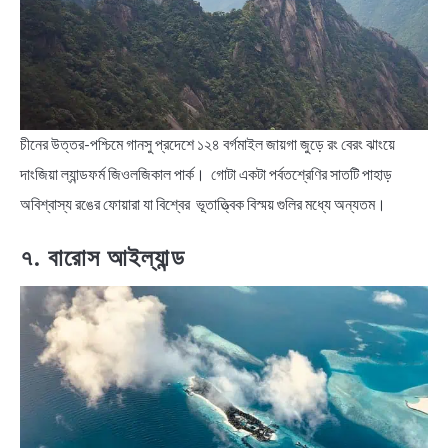
চীনের উত্তর-পশ্চিমে গানসু প্রদেশে ১২৪ বর্গমাইল জায়গা জুড়ে রং বেরং ঝাংয়ে
দাংজিয়া ল্যান্ডফর্ম জিওলজিকাল পার্ক। গোটা একটা পর্বতশ্রেণির সাতটি পাহাড়
অবিশ্বাস্য রঙের ফোয়ারা যা বিশ্বের ভূতাত্ত্বিক বিস্ময় গুলির মধ্যে অন্যতম।
৭. বারোস আইল্যান্ড