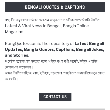
|
BENGALI QUOTES & CAPTIONS
Block
status
পড়ে নিন নতুন বাংলা ভাইরাল খবর এবং জানুন দেশ ও দুনিয়ার আপডেটগুলি নিয়মিত।
Bangla,
Latest & Viral News in Bengali, Bangla Online
Block
Magazine.
list
Captions,
BongQuotes.com is the repository of
Latest Bengali
Quotes
Updates, Bangla Quotes, Captions, Bengali Jokes,
and Stories.
বংকোটস হলো বাংলায় সবচেয়ে বড়ো পংক্তি, বাংলা বাণী, শায়েরি, উক্তি ও হাসির
জোকস এর কালেকশন।
আমরা নিয়মিত সাহিত্য, ভাষা, ইতিহাস, পড়াশোনা, প্রযুক্তি ও ভ্রমণ নিয়ে নতুন পোস্ট
করে থাকি।
CONTACT US