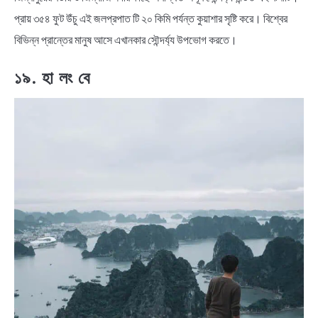
প্রায় ৩৫৪ ফুট উঁচু এই জলপ্রপাত টি ২০ কিমি পর্যন্ত কুয়াশার সৃষ্টি করে। বিশ্বের
বিভিন্ন প্রান্তের মানুষ আসে এখানকার সৌন্দর্য্য উপভোগ করতে।
১৯. হা লং বে