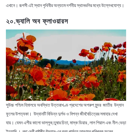
এখানে। রূপসী এই স্থান পৃথিবীর অন্যতম দর্শনীয় স্থানগুলির মধ্যে উল্লেখযোগ্য।
২০.ভ্যালি অব ফ্লাওয়ারস
সুউচ্চ পশ্চিম হিমালয়ে অবস্থিত উত্তরাখণ্ড প্রদেশের অপরুপ সুন্দর জাতীয় উদ্যান
ফুলের উপত্যকা। উদ্যানটি বিভিন্ন দুর্লভ ও বিপন্ন জীববৈচিত্রের সমাহার দেখা
যায়। যেমন এশীয় কালো ভাল্লুক,তুষার চিতা, মাস্ক ডিয়ার , লাল শিয়াল এবং নীল ভেড়া
ইত্যাদি ।
নন্দা দেবী রাষ্ট্ৰীয় উদ্যান
-এর বন্য পাৰ্বত্য আরণ্যর পরিপূরক ফুলের