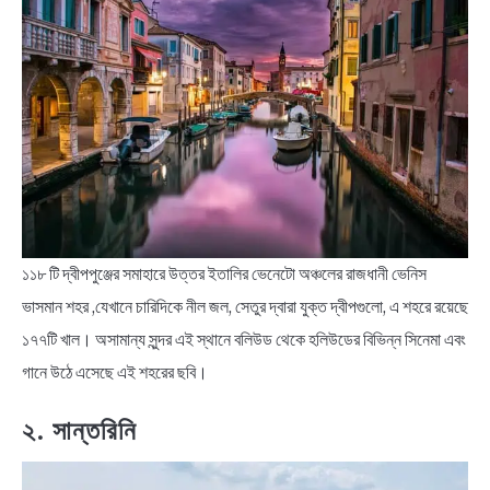
NEWS
BENGALI LYRICS
BENGALI NAMES
BENGALI STORIES
১১৮ টি দ্বীপপুঞ্জের সমাহারে উত্তর ইতালির ভেনেটো অঞ্চলের রাজধানী ভেনিস
ভাসমান শহর ,যেখানে চারিদিকে নীল জল, সেতুর দ্বারা যুক্ত দ্বীপগুলো, এ শহরে রয়েছে
১৭৭টি খাল। অসামান্য সুন্দর এই স্থানে বলিউড থেকে হলিউডের বিভিন্ন সিনেমা এবং
গানে উঠে এসেছে এই শহরের ছবি।
২. সান্তরিনি