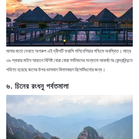
মালার মতো দেখতে অপরুপ এই দ্বীপটি ফরাসি পলিনেশিয়ার পশ্চিমে অবস্থিত। মাত্র
৩৯ স্কয়ার মাইল আয়তন বিশিষ্ট বোরা বোরা পর্যটকদের অন্যতম আকর্ষণের কেন্দ্রবিন্দুতে
পরিণত হয়েছে জলের উপর ভাসমান বিলাসবহুল রিসোর্টগুলোর জন্য।
৬. চিনের রংধনু পর্বতমালা