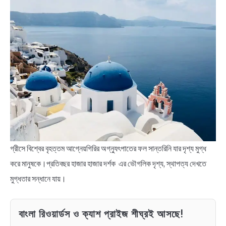
গ্রীসে বিশ্বের বৃহত্তম আগ্নেয়গিরির অগ্ন্যুৎপাতের ফল সান্তরিনি যার দৃশ্য মুগ্ধ
করে মানুষকে।প্রতিবছর হাজার হাজার দর্শক এর ভৌগলিক দৃশ্য, স্থাপত্য দেখতে
মুগ্ধতার সন্ধানে যায়।
বাংলা রিওয়ার্ডস ও ক্যাশ প্রাইজ শীঘ্রই আসছে!