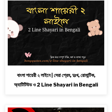
link
বাংলা শায়েরী ২ লাইনে | সেরা প্রেম, দুঃখ, রোমান্টিক,
to
অ্যাটিটিউড ও 2 Line Shayari in Bengali
বাংলা
শায়েরী
২
লাইনে
|