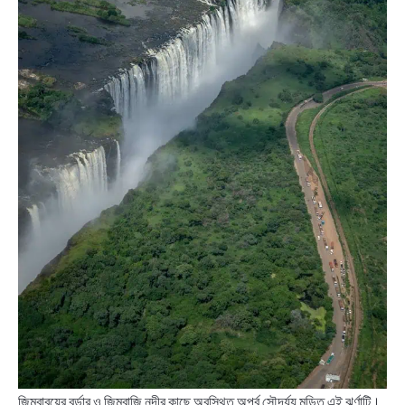
জিম্বাবুয়ের বর্ডার ও জিম্বাজি নদীর কাছে অবস্থিত অপূর্ব সৌন্দর্য্য মন্ডিত এই ঝর্ণাটি।