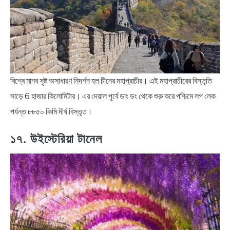
বিশ্বে মানব সৃষ্ট অসাধারণ নিদর্শন হল চীনের মহাপ্রাচীর। এই মহাপ্রাচীরের বিস্তৃতি
সাড়ে 6 হাজার কিলোমিটার। এর দেয়াল পূর্বে ডাং ডং থেকে শুরু করে পশ্চিমে লপ লেক
পর্যন্ত ৮৮৫০ কিমি দীর্ঘ বিস্তৃত।
১৭. উইস্টেরিয়া টানেল