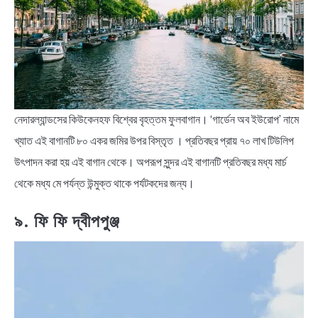
নেদারল্যান্ডসের কিউকেনহফ বিশ্বের বৃহত্তম ফুলবাগান। ‘গার্ডেন অব ইউরোপ’ নামে
খ্যাত এই বাগানটি ৮০ একর জমির উপর বিস্তৃত । প্রতিবছর প্রায় ৭০ লাখ টিউলিপ
উৎপাদন করা হয় এই বাগান থেকে। অপরূপ সুন্দর এই বাগানটি প্রতিবছর মধ্য মার্চ
থেকে মধ্য মে পর্যন্ত উন্মুক্ত থাকে পর্যটকদের জন্য।
৯. ফি ফি দ্বীপপুঞ্জ