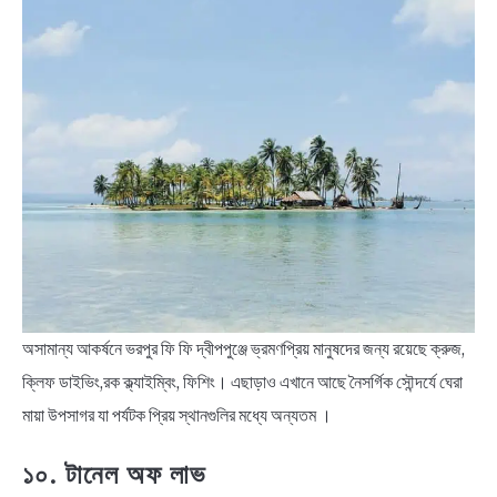
অসামান্য আকর্ষনে ভরপুর ফি ফি দ্বীপপুঞ্জে ভ্রমণপ্রিয় মানুষদের জন্য রয়েছে ক্রুজ,
ক্লিফ ডাইভিং,রক ক্ল্যাইম্বিং, ফিশিং। এছাড়াও এখানে আছে নৈসর্গিক সৌন্দর্যে ঘেরা
মায়া উপসাগর যা পর্যটক প্রিয় স্থানগুলির মধ্যে অন্যতম ।
১০. টানেল অফ লাভ