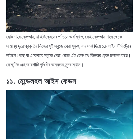
ছোট শহর ক্লেভান, যা ইউক্রেনের পশ্চিমে অবস্থিত, সেই ক্লেভান শহর থেকে
সামান্য দূরে প্রকৃতির নিজের সৃষ্ট সবুজে ঘেরা সুড়ঙ্গ, যার মাঝ দিয়ে ১.৮ মাইল দীর্ঘ ট্রেন
লাইনে গেছে যা একেবারে সবুজে ঘেরা, রোজ এই রেলপথে তিনবার ট্রেন চলাচল করে।
রোমান্টিক এই জায়গাটি পৃথিবীর অন্যতম সুন্দর স্থান।
১১. মেন্ডেলহল আইস কেভস