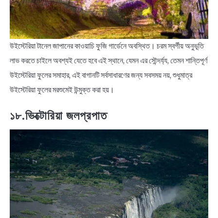
উইস্টেরিয়া টানেল জাপানের কাওয়াচি ফুজি গার্ডেনে অবস্থিত। চরম স্বর্গীয় অনুভূতি
লাভ করতে চাইলে অবশ্যই যেতে হবে এই স্থানে, যেমন এর সৌন্দর্য্য, তেমন শান্তিপূর্ণ
উইস্টেরিয়া ফুলের সমাহার, এই বাগানটি সর্বসাধারণের জন্য সবসময় নয়, শুধুমাত্র
উইস্টেরিয়া ফুলের মরশুমেই উন্মুক্ত করা হয়।
১৮.ভিক্টোরিয়া জলপ্রপাত