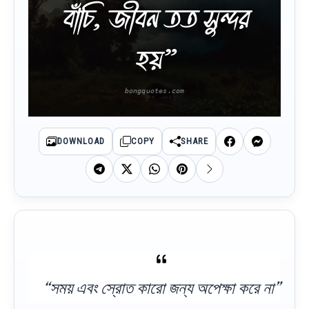
বাঁচি, জীবন তত সুন্দর
হয়”
DOWNLOAD
COPY
SHARE
“সময় এবং স্রোত কারো জন্য অপেক্ষা করে না”