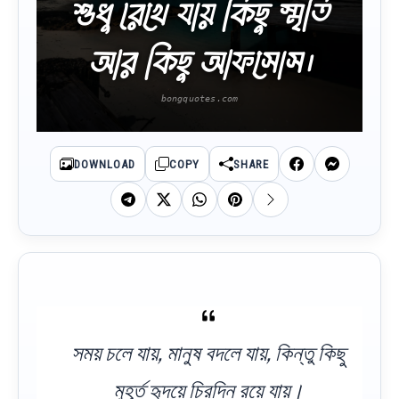
শুধু রেখে যায় কিছু স্মৃতি
আর কিছু আফসোস।
DOWNLOAD
COPY
SHARE
সময় চলে যায়, মানুষ বদলে যায়, কিন্তু কিছু
মুহূর্ত হৃদয়ে চিরদিন রয়ে যায়।