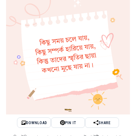
DOWNLOAD
PIN IT
SHARE