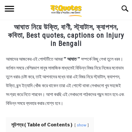
Skip
Searc
to
content
আঘাত নিয়ে উক্তি, বাণী, স্ট্যাটাস, ক্যাপশন,
TECHNOLOGY
কবিতা, Best quotes, captions on Injury
in Bengali
HEALTH & LIFESTYLE
আমাদের আজকের এই পোস্টটিতে আমরা
” আঘাত ”
সম্পর্কে কিছু লেখা তুলে ধরব।
in
BIOGRAPHY
Bengali
বর্তমান সময়ে বেশিরভাগ মানুষ সামাজিক মাধ্যমেই বিভিন্ন বিষয় নিয়ে নিজের মনোভাব
Quotes
,
Bengali
তুলে ধরার চেষ্টা করে, তাই আপনাদের মধ্যে যারা এই বিষয় নিয়ে স্ট্যাটাস, ক্যাপশন,
EDUCATIONAL
Status
উক্তি, ছন্দ ইত্যাদি খোঁজ করে থাকেন তারা এই পোস্টে থাকা লেখাগুলো খুব সহজেই
BENGALI WISHES
সংগ্রহ করে নিতে পারবেন। আশা করছি এই লেখাগুলো পাঠকদের পছন্দ মতন হবে এবং
বিভিন্ন সময়ে ব্যবহার করার যোগ্য হবে।
QUOTES & CAPTIONS
সূচিপত্র ( Table of Contents )
show
NEWS