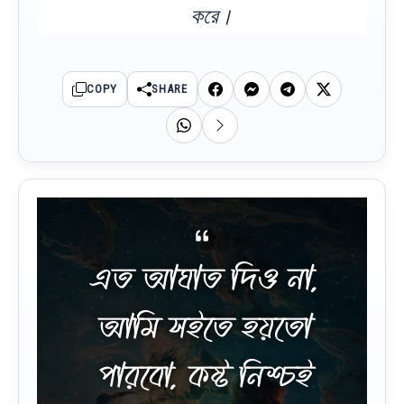
করে।
COPY
SHARE
এত আঘাত দিও না,
আমি সইতে হয়তো
পারবো, কষ্ট নিশ্চই