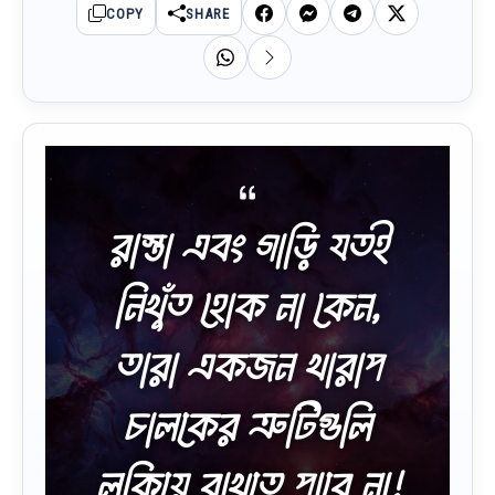
COPY
SHARE
রাস্তা এবং গাড়ি যতই
নিখুঁত হোক না কেন,
তারা একজন খারাপ
চালকের ত্রুটিগুলি
লুকিয়ে রাখতে পারে না!