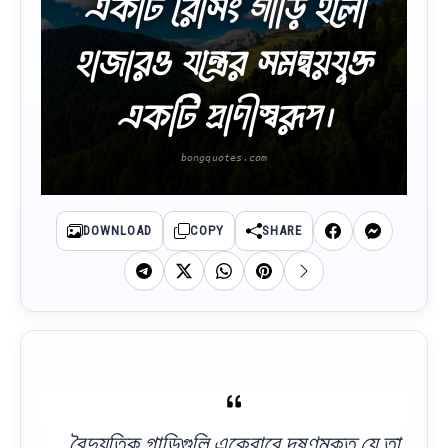
একটি রেসিং গাড়ি হলো
হাজারও যন্ত্রের সমন্বয়যুক্ত
একটি প্রাণীস্বরূপ।
DOWNLOAD
COPY
SHARE
বৈদ্যুতিক গাড়িগুলি একেবারে দূষণমুক্ত যে তা