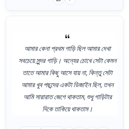
আমার কেনা প্রথম গাড়ি ছিল আমার দেখা
সবচেয়ে সুন্দর গাড়ি। অন্যের চোখে সেটা কেমন
তাতে আমার কিছু আসে যায় না, কিন্তু সেটা
আমার খুব পছন্দের একটা ডিজাইন ছিল, তখন
আমি সারারাত জেগে থাকতাম, শুধু গাড়িটার
দিকে তাকিয়ে থাকতাম।