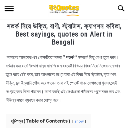
Skip
Searc
to
content
সতর্ক নিয়ে উক্তি, বাণী, স্ট্যাটাস, ক্যাপশন কবিতা,
TECHNOLOGY
Best sayings, quotes on Alert in
Bengali
HEALTH & LIFESTYLE
আমাদের আজকের এই পোস্টটিতে আমরা
” সতর্ক “
সম্পর্কে কিছু লেখা তুলে ধরব।
in
BIOGRAPHY
Bengali
বর্তমান সময়ে বেশিরভাগ মানুষ সামাজিক মাধ্যমেই বিভিন্ন বিষয় নিয়ে নিজের মনোভাব
Quotes
,
Bengali
তুলে ধরার চেষ্টা করে, তাই আপনাদের মধ্যে যারা এই বিষয় নিয়ে স্ট্যাটাস, ক্যাপশন,
EDUCATIONAL
Status
উক্তি, ছন্দ ইত্যাদি খোঁজ করে থাকেন তারা এই পোস্টে থাকা লেখাগুলো খুব সহজেই
BENGALI WISHES
সংগ্রহ করে নিতে পারবেন। আশা করছি এই লেখাগুলো পাঠকদের পছন্দ মতন হবে এবং
বিভিন্ন সময়ে ব্যবহার করার যোগ্য হবে।
QUOTES & CAPTIONS
সূচিপত্র ( Table of Contents )
show
NEWS