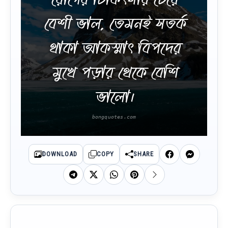
বেশী ভাল, তেমনই সতর্ক
থাকা আকস্মাৎ বিপদের
মুখে পড়ার থেকে বেশি
ভালো।
DOWNLOAD
COPY
SHARE