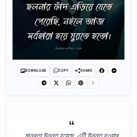
ছলনার ফাঁদ এড়িয়ে যেতে
পেরেছি, নইলে আজ
সর্বহারা হয়ে ঘুরতে হতো।
DOWNLOAD
COPY
SHARE
মানবতা উন্নত হয়েছে, এটি উন্নত হওয়ার