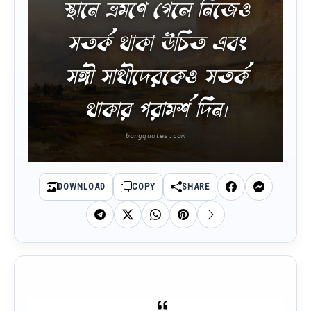
স্থানে ভ্রমণে গেলে নিজেও
সতর্ক থাকা উচিত এবং
সঙ্গী সাথীদেরকেও সতর্ক
থাকার পরামর্শ দিন।
DOWNLOAD
COPY
SHARE