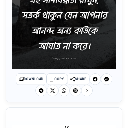
সতর্ক থাকুন যেন আপনার
আনন্দ অন্য কাউকে
আঘাত না করে।
DOWNLOAD
COPY
SHARE