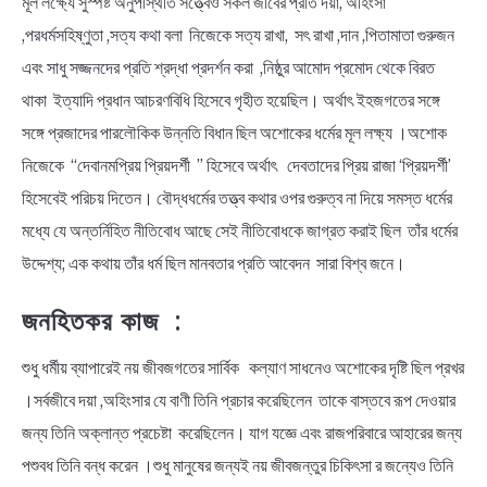
মূল লক্ষ্যে সুস্পষ্ট অনুপস্থিতি সত্ত্বেও সকল জীবের প্রতি দয়া, অহিংসা
,পরধর্মসহিষ্ণুতা ,সত্য কথা বলা নিজেকে সত্য রাখা, সৎ রাখা ,দান ,পিতামাতা গুরুজন
এবং সাধু সজ্জনদের প্রতি শ্রদ্ধা প্রদর্শন করা ,নিষ্ঠুর আমোদ প্রমোদ থেকে বিরত
থাকা ইত্যাদি প্রধান আচরণবিধি হিসেবে গৃহীত হয়েছিল। অর্থাৎ ইহজগতের সঙ্গে
সঙ্গে প্রজাদের পারলৌকিক উন্নতি বিধান ছিল অশোকের ধর্মের মূল লক্ষ্য ।অশোক
নিজেকে “দেবানমপ্রিয় প্রিয়দর্শী ” হিসেবে অর্থাৎ দেবতাদের প্রিয় রাজা ‘প্রিয়দর্শী’
হিসেবেই পরিচয় দিতেন। বৌদ্ধধর্মের তত্ত্ব কথার ওপর গুরুত্ব না দিয়ে সমস্ত ধর্মের
মধ্যে যে অন্তর্নিহিত নীতিবোধ আছে সেই নীতিবোধকে জাগ্রত করাই ছিল তাঁর ধর্মের
উদ্দেশ্য; এক কথায় তাঁর ধর্ম ছিল মানবতার প্রতি আবেদন সারা বিশ্ব জনে।
জনহিতকর কাজ :
শুধু ধর্মীয় ব্যাপারেই নয় জীবজগতের সার্বিক কল্যাণ সাধনেও অশোকের দৃষ্টি ছিল প্রখর
।সর্বজীবে দয়া ,অহিংসার যে বাণী তিনি প্রচার করেছিলেন তাকে বাস্তবে রূপ দেওয়ার
জন্য তিনি অক্লান্ত প্রচেষ্টা করেছিলেন। যাগ যজ্ঞে এবং রাজপরিবারে আহারের জন্য
পশুবধ তিনি বন্ধ করেন ।শুধু মানুষের জন্যই নয় জীবজন্তুর চিকিৎসা র জন্যেও তিনি