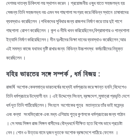
দেশময় দাতব্য চিকিৎসা লয় স্থাপন করেন । প্রয়োজনীয় ওষুধ যাতে সহজলভ্য হয়
সেজন্য তিনি সহজলভ্য নয় এমন সব গাছপালা সংগ্রহ করে বিভিন্ন স্থানে চাষাবাদের
ব্যবস্থাও করেছিলেন ।পথিকদের সুবিধার জন্য রাজপথ নির্মাণ করে তার দুই পাশে
গাছপালা রোপণ করেছিলেন । কূপ ও দীঘি খনন করিয়েছিলেন,বিশ্রামাগার ও পান্থশালা
ইত্যাদি নির্মাণ করিয়েছিলেন। দীন দুঃখীদের ভিক্ষা দানের ব্যবস্থাও করেছিলেন ;আর
এই সমস্ত কাজে যথাযথ দৃষ্টি রাখার জন্য বিভিন্ন উচ্চপদস্থ কর্মচারীদের নিযুক্ত
করেছিলেন ।
বহির ভারতের সঙ্গে সম্পর্ক , ধর্ম বিজয় :
রাজর্ষি অশোক কেবলমাত্র ভারতবর্ষের মধ্যেই ধর্মপ্রচার করে ক্ষান্ত হননি ;বিদেশেও
তিনি ধর্মপ্রচারে উদ্যোগী হন । এই উদ্দেশ্যে সিংহল, ব্রহ্মদেশ ,সুমাত্রা প্রভৃতি দেশে
ধর্ম দূত তিনি পাঠিয়েছিলেন। সিংহলে অশোকের পুত্র মতান্তরে তাঁর ভাই মহেন্দ্র
এবং কন্যা সংঘমিত্রাকে এবং মধ্য এশিয়ায় পুত্র কুণালকে ধর্মপ্রচারের জন্য পাঠান
। সে সময় সিঙ্গল রাজ সিঙ্গল বাসীদের বৌদ্ধধর্মে দীক্ষিত হতে বিশেষ ভাবে প্রচেষ্টা
নেন। শোন ও উত্তর নামে দুজন দূতকে অশোক ব্রহ্মদেশে পাঠিয়ে ফেলেন ।