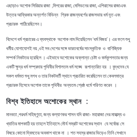
এছাড়াও অশোক সিরিয়ার রাজা ,মিশরের রাজা, মেসিডনের রাজা, এপিরাসের রাজাএবং
উত্তর আফ্রিকার অন্তর্গত বিভিন্ন গ্রিক রাজন্যবর্গের রাজসভায় ধর্ম দূত এবং
প্রচারক পাঠিয়েছিলেন।
বিদেশে ধর্ম প্রচারের এ ব্যবস্থাকে অশোক নাম দিয়েছিলেন ‘ধর্ম বিজয়’। এর ফলে শুধু
ধর্মীয় যোগাযোগই নয় ,ওই সব দেশের সঙ্গে ভারতবর্ষের সাংস্কৃতিক ও বাণিজ্যিক
সম্পর্ক নিকটতর হয়েছিল । এইভাবে অশোকের অক্লান্ত চেষ্টা ও কর্মকুশলতার জন্য
একটি ক্ষুদ্র ধর্ম সম্প্রদায় পৃথিবীর বিশালতম ধর্ম সঙ্ঘে রূপান্তরিত হয় । বুদ্ধদেব যে
সকল ধর্মমত শুধু মগধ ও তার নিকটবর্তী স্থানে প্রচারিত করেছিলেন তা কেবলমাত্র
প্রচারক হিসেবে অশোক তাকে পৃথিবীর অন্যতম শ্রেষ্ঠ ধর্মে পরিণত করেন ।
বিশ্ব ইতিহাসে অশোকের স্থান :
মানবতা ,পরধর্ম সহিষ্ণুতা, জন্য কল্যাণকর শাসন যদি রাজা- মহারাজা দের মাহাত্ম্য ও
খ্যাতির মাপকাঠি হয় তাহলে ইতিহাসে মৌর্য সম্রাট অশোকের স্থান যে সর্বোচ্চ সে
বিষয়ে কোনো দ্বিমতের অবকাশ থাকে না । শত সহস্র রাজার ভিড়েও তিনি সেখানে