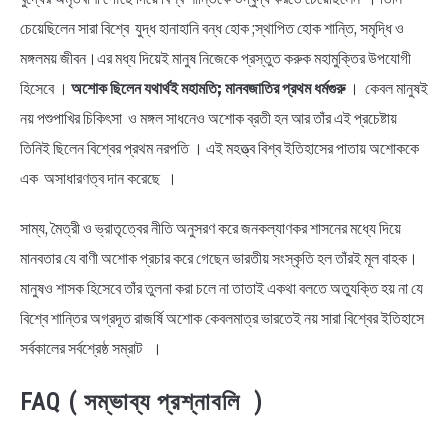
চেয়েছিলেন সারা বিশ্বে যুদ্ধ হানাহানি বন্ধ হোক ;স্থাপিত হোক শান্তি, সমৃদ্ধি ও
মঙ্গলময় জীবন।এর মধ্য দিয়েই মানুষ নিজেকে প্রস্তুত করুক মহামুক্তির উপযোগী
হিসেবে ।
অশোক ছিলেন যথার্থই মহামতি; মানবজাতির প্রথম ধর্মগুরু
। কেবল মানুষই
নয় পশুপাখির চিকিৎসা ও মঙ্গল সাধনেও অশোক ব্রতী হন আর তাঁর এই প্রচেষ্টায়
তিনিই ছিলেন বিশ্বের প্রথম নরপতি । এই মহত্ত্ব বিশ্ব ইতিহাসের পাতায় অশোককে
এক অসাধারণত্ব দান করেছে ।
সাম্য, মৈত্রী ও ভ্রাতৃত্বের নীতি অনুসরণ করে জনকল্যাণকর শাসনের মধ্যে দিয়ে
মানবতার যে বাণী অশোক প্রচার করে গেছেন ভারতীয় সংস্কৃতি হল তাঁরই মূল বাহক।
মানুষও শাসক হিসেবে তাঁর তুলনা করা চলে না তাতাই একথা বলতে অত্যুক্তি হয় না যে
বিশ্বে শান্তির অগ্রদূত রাজর্ষি অশোক কেবলমাত্র ভারতেই নয় সারা বিশ্বের ইতিহাসে
সর্বকালের সর্বশ্রেষ্ঠ সম্রাট ।
FAQ ( সম্ভাব্য প্রশ্নাবলি )