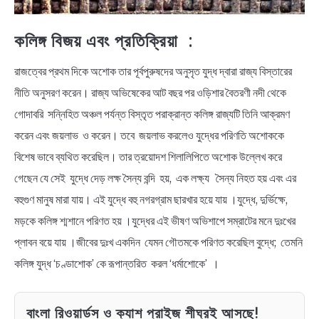
কলিঙ্গ বিজয় এবং প্রতিক্রিয়া :
রাজত্বের প্রথম দিকে অশোক তার পূর্বপুরুষদের অনুসৃত যুদ্ধ দ্বারা রাজ্য বিস্তারের
নীতি অনুসরণ করেন। রাজ্য অভিষেকের আট বছর পর ওড়িশার বৈতরণী নদী থেকে
গোদাবরি সন্নিহিত অঞ্চল পর্যন্ত বিস্তৃত পরাক্রান্ত কলিঙ্গ রাজ্যটি তিনি আক্রমণ
করেন এবং জয়লাভ ও করেন। তবে জয়লাভ করলেও যুদ্ধের পরিণতি অশোককে
বিশেষ ভাবে ব্যথিত করেছিল। তার ত্রয়োদশ শিলালিপিতে অশোক উল্লেখ করে
গেছেন যে সেই যুদ্ধে দেড় লক্ষ সৈন্য বন্দি হয়, এক লক্ষ্য সৈন্য নিহত হয় এবং এর
বহুগুণ মানুষ মারা যায়। এই যুদ্ধে বহু নগরগ্রাম ছারখার হয়ে যায় ।যুদ্ধে, দুর্ভিক্ষে,
মড়কে কলিঙ্গ শ্মশানে পরিণত হয় ।যুদ্ধের এই ভীষণ অভিশাপে সম্রাটের মনে দুঃখের
প্লাবন বয়ে যায় ।জীবের দুঃখ একদিন যেমন গৌতমকে পরিণত করেছিল বুদ্ধে; তেমনি
কলিঙ্গ যুদ্ধ ‘চণ্ডাশোক’ কে রূপান্তরিত করল ‘ধর্মাশোকে’ ।
বাংলা রিওয়ার্ডস ও ক্যাশ প্রাইজ শীঘ্রই আসছে!