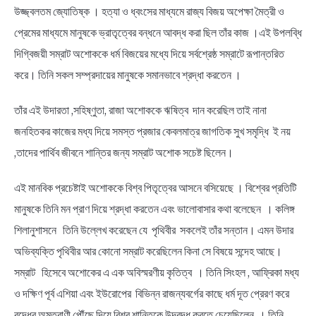
উজ্জ্বলতম জ্যোতিষ্ক । হত্যা ও ধ্বংসের মাধ্যমে রাজ্য বিজয় অপেক্ষা মৈত্রী ও
প্রেমের মাধ্যমে মানুষকে ভ্রাতৃত্বের বন্ধনে আবদ্ধ করা ছিল তাঁর কাজ ।এই উপলব্ধি
দিগ্বিজয়ী সম্রাট অশোককে ধর্ম বিজয়ের মধ্যে দিয়ে সর্বশ্রেষ্ঠ সম্রাটে রূপান্তরিত
করে। তিনি সকল সম্প্রদায়ের মানুষকে সমানভাবে শ্রদ্ধা করতেন ।
তাঁর এই উদারতা ,সহিষ্ণুতা, রাজা অশোককে ঋষিত্ব দান করেছিল তাই নানা
জনহিতকর কাজের মধ্য দিয়ে সমস্ত প্রজার কেবলমাত্র জাগতিক সুখ সমৃদ্ধি ই নয়
,তাদের পার্থিব জীবনে শান্তির জন্য সম্রাট অশোক সচেষ্ট ছিলেন।
এই মানবিক প্রচেষ্টাই অশোককে বিশ্ব পিতৃত্বের আসনে বসিয়েছে । বিশ্বের প্রতিটি
মানুষকে তিনি মন প্রাণ দিয়ে শ্রদ্ধা করতেন এবং ভালোবাসার কথা বলেছেন । কলিঙ্গ
শিলানুশাসনে তিনি উল্লেখ করেছেন যে পৃথিবীর সকলেই তাঁর সন্তান। এমন উদার
অভিব্যক্তি পৃথিবীর আর কোনো সম্রাট করেছিলেন কিনা সে বিষয়ে সন্দেহ আছে।
সম্রাট হিসেবে অশোকের এ এক অবিস্মরণীয় কৃতিত্ব । তিনি সিংহল , আফ্রিকা মধ্য
ও দক্ষিণ পূর্ব এশিয়া এবং ইউরোপের বিভিন্ন রাজন্যবর্গের কাছে ধর্ম দূত প্রেরণ করে
বুদ্ধের অমৃতবাণী পৌঁছে দিয়ে বিশ্ব শান্তিকে উদ্বুদ্ধ করতে চেয়েছিলেন । তিনি