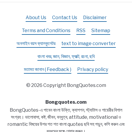
About Us
Contact Us
Disclaimer
Terms and Conditions
RSS
Sitemap
অনলাইন বয়স ক্যালকুলেটর
text to image converter
বাংলা খবর, জ্ঞান, বিজ্ঞান, ফ্যাক্ট, রচনা, ছবি
মতামত জানান ( Feedback )
Privacy policy
© 2026 Copyright BongQuotes.com
Bongquotes.com
BongQuotes-এ পাবেন বাংলা উক্তি, ক্যাপশন, স্ট্যাটাস ও শায়েরীর বিশাল
সংগ্রহ। ভালোবাসা, কষ্ট, জীবন, বন্ধুত্ব, attitude, motivational ও
romantic বিষয়ের উপর শত শত বাংলা quotes ছবি সহ পড়ুন, কপি করুন এবং
বন্ধুদের সঙ্গে শেয়ার করুন।