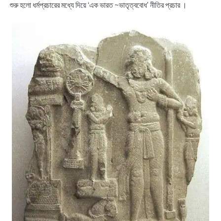
শুরু হলো ধর্মপ্রচারের মধ্যে দিয়ে ‘এক ভারত ~ভাতৃত্ববোধ’ নীতির প্রচার ।