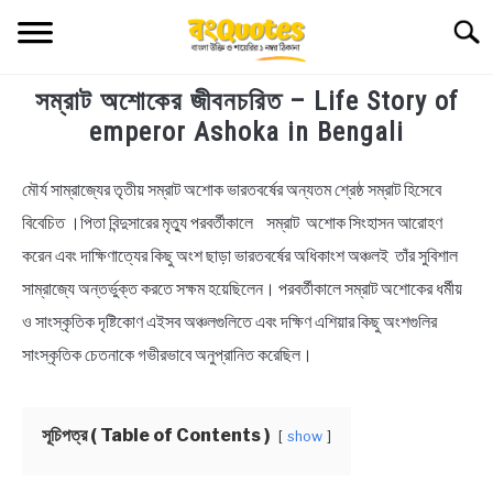
Skip
Searc
to
content
সম্রাট অশোকের জীবনচরিত – Life Story of
TECHNOLOGY
emperor Ashoka in Bengali
HEALTH & LIFESTYLE
মৌর্য সাম্রাজ্যের তৃতীয় সম্রাট অশোক ভারতবর্ষের অন্যতম শ্রেষ্ঠ সম্রাট হিসেবে
in
Educational
,
Literature
বিবেচিত ।পিতা বিন্দুসারের মৃত্যু পরবর্তীকালে সম্রাট অশোক সিংহাসন আরোহণ
BIOGRAPHY
করেন এবং দাক্ষিণাত্যের কিছু অংশ ছাড়া ভারতবর্ষের অধিকাংশ অঞ্চলই তাঁর সুবিশাল
EDUCATIONAL
সাম্রাজ্যে অন্তর্ভুক্ত করতে সক্ষম হয়েছিলেন। পরবর্তীকালে সম্রাট অশোকের ধর্মীয়
ও সাংস্কৃতিক দৃষ্টিকোণ এইসব অঞ্চলগুলিতে এবং দক্ষিণ এশিয়ার কিছু অংশগুলির
BENGALI WISHES
সাংস্কৃতিক চেতনাকে গভীরভাবে অনুপ্রানিত করেছিল।
QUOTES & CAPTIONS
সূচিপত্র ( Table of Contents )
show
NEWS