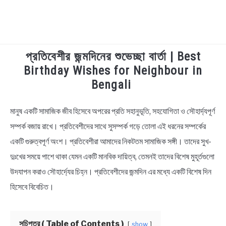
প্রতিবেশীর জন্মদিনের শুভেচ্ছা বার্তা | Best
TECHNOLOGY
Birthday Wishes for Neighbour in
Bengali
HEALTH & LIFESTYLE
মানুষ একটি সামাজিক জীব হিসেবে অপরের প্রতি সহানুভূতি, সহযোগিতা ও সৌহার্দ্যপূর্ণ
in
BIOGRAPHY
Bengali
সম্পর্ক বজায় রাখে। প্রতিবেশীদের সাথে সুসম্পর্ক গড়ে তোলা এই ধরনের সম্পর্কের
Wishes
একটি গুরুত্বপূর্ণ অংশ। প্রতিবেশীরা আমাদের নিকটতম সামাজিক সঙ্গী। তাদের সুখ-
EDUCATIONAL
দুঃখের সময়ে পাশে থাকা যেমন একটি মানবিক দায়িত্ব, তেমনই তাদের বিশেষ মুহূর্তগুলো
BENGALI WISHES
উদযাপন করাও সৌহার্দ্যের চিহ্ন। প্রতিবেশীদের জন্মদিন এর মধ্যে একটি বিশেষ দিন
হিসেবে বিবেচিত।
QUOTES & CAPTIONS
সূচিপত্র ( Table of Contents )
show