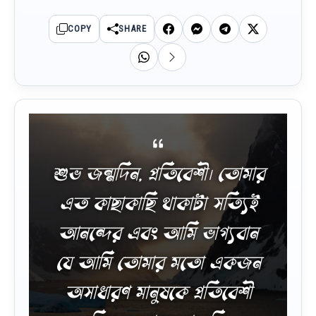
COPY
SHARE
শুভ জন্মদিন, প্রতিবেশী। তোমার
এত কাছাকাছি থাকাটা সত্যিই
আনন্দের এবং আমি ভাগ্যবান
যে আমি তোমার মতো একজন
অসাধারণ মানুষকে প্রতিবেশী