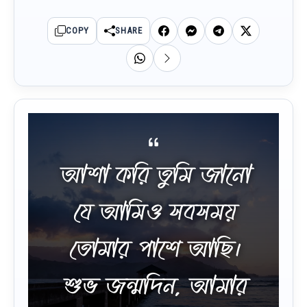
COPY
SHARE
আশা করি তুমি জানো
যে আমিও সবসময়
তোমার পাশে আছি।
শুভ জন্মদিন, আমার