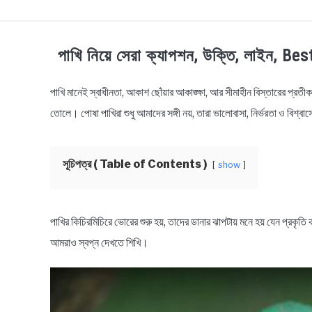
TECHNOLOGY
HEALTH & LIFESTYLE
BI
পাখি নিয়ে সেরা ক্যাপশন, উক্তি, লাইন,
পাখি মানেই স্বাধীনতা, আকাশ ছোঁয়ার আকাঙ্ক্ষা, আর সীমাহীন বিস্তারের প্রত
in
Animals
তোলে। পোষা পাখিরা শুধু আমাদের সঙ্গী নয়, তারা ভালোবাসা, নির্ভরতা ও বিশ্বাস
সূচিপত্র ( Table of Contents )
show
পাখির কিচিরমিচিরে ভোরের শুরু হয়, তাদের ডানার ঝাপটায় মনে হয় যেন প্রক
আমরাও স্বপ্ন দেখতে শিখি।