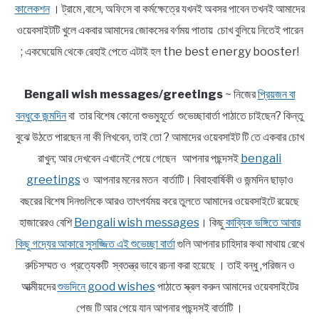
কালেকশন
। ট্রামে ,বাসে, অফিসে বা কর্মক্ষেত্রে যখনই অবসর পাবেন তখনই আমাদের
ওয়েবসাইটটি খুলে একবার আমাদের জোকসের বর্ণময় পাতায় চোখ বুলিয়ে নিতেই পারেন
; একঘেয়েমি থেকে রেহাই পেতে এটাই হল the best energy booster!
Bengali wish messages/greetings
~ নিজের
প্রিয়জন বা
বন্ধুকে জন্মদিন
বা তার বিশেষ কোনো শুভমুহূর্তে শুভেচ্ছাবার্তা পাঠাতে চাইছেন? কিন্তু
বুঝে উঠতে পারছেন না কী লিখবেন, তাই তো ? আমাদের ওয়েবসাইট টি তে একবার চোখ
রাখুন; আর দেখবেন এখানেই পেয়ে গেছেন আপনার পছন্দসই
bengali
greetings
ও আপনার মনের মতন বার্তাটি। বিবাহবার্ষিকী ও জন্মদিন ছাড়াও
বছরের বিশেষ দিনগুলিকে আরও তাৎপর্যময় করে তুলতে আমাদের ওয়েবসাইটে রয়েছে
হাজারেরও বেশি
Bengali wish messages
। কিছু
কাব্যিক ভঙ্গিতে আবার
কিছু গদ্যের আকারে সুসজ্জিত এই শুভেচ্ছা বার্তা
গুলি আপনার চাহিদার কথা মাথায় রেখে
রুচিসম্মত ও প্রত্যেকটি স্বতন্ত্র ভাবে রচনা করা হয়েছে । তাই বন্ধু ,পরিজন ও
আত্মীয়দের
শুভদিনে good wishes
পাঠাতে স্ক্রল করুন আমাদের ওয়েবসাইটের
পেজ টি আর পেয়ে যান আপনার পছন্দসই বার্তাটি ।