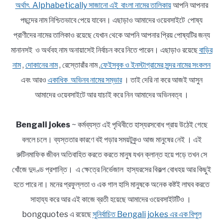
অর্থাৎ Alphabetically সাজানো এই বাংলা নামের তালিকায়
আপনি আপনার
পছন্দের নাম নিশ্চিতভাবে পেয়ে যাবেন। এছাড়াও আমাদের ওয়েবসাইটে পোষ্য
প্রাণীদের নামের তালিকাও রয়েছে যেখান থেকে আপনি আপনার প্রিয় পোষ্যটির জন্য
মানানসই ও অর্থবহ নাম অনায়াসেই নির্বাচন করে নিতে পারেন। এছাড়াও রয়েছে
বাড়ির
নাম
,
দোকানের নাম
, রেস্তোরাঁর নাম ,
ফেইসবুক ও ইনস্টাগ্রামের সুন্দর নামের সংকলন
এবং আরও
একাধিক অভিনব নামের সম্ভার
। তাই দেরি না করে আজই আসুন
আমাদের ওয়েবসাইটে আর যাচাই করে নিন আমাদের অভিনবত্ব ।
Bengali jokes
~ কর্মব্যস্ত এই পৃথিবীতে হাস্যরসবোধ প্রায় উঠেই গেছে
বললে চলে। ব্যস্ততার কারণে বই পড়ার সময়টুকুও আজ মানুষের নেই । এই
রুটিনমাফিক জীবন অতিবাহিত করতে করতে মানুষ যখন ক্লান্ত হয়ে পড়ে তখন সে
খোঁজে দুদণ্ড প্রশান্তি। এ ক্ষেত্রে নির্ভেজাল হাস্যরসের বিকল্প বোধহয় আর কিছুই
হতে পারে না। মনের প্রফুল্লতা ও এক গাল হাসি মানুষকে অনেক কষ্টই লাঘব করতে
সাহায্য করে আর এই কাজে ব্রতী হয়েছে আমাদের ওয়েবসাইটটিও ।
bongquotes এ রয়েছে
সুনির্বাচিত Bengali jokes এর এক বিপুল