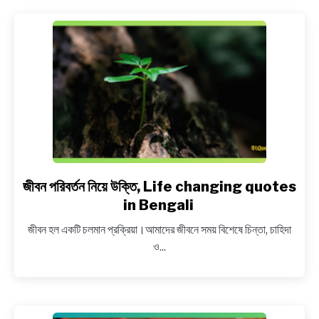
Quotes
about
Time
in
Bengali
জীবন পরিবর্তন নিয়ে উক্তি, Life changing quotes
link
to
in Bengali
জীবন
জীবন হল একটি চলমান প্রক্রিয়া।আমাদের জীবনে সময় বিশেষে চিন্তা, চাহিদা
পরিবর্তন
ও...
নিয়ে
উক্তি,
Life
changing