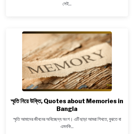
সেই...
নিয়ে
সেরা
ক্যাপশন,
Bou
ke
niye
sera
caption
bangla
স্মৃতি নিয়ে উক্তি, Quotes about Memories in
link
to
Bangla
স্মৃতি
স্মৃতি আমাদের জীবনের অবিচ্ছেদ্য অংশ। এটি ছাড়া আমরা শিখতে, বুঝতে বা
নিয়ে
এমনকি...
উক্তি,