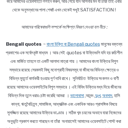
করে আমাদের ওয়েবসাইটে লগইন করুন, আর পেয়ে যান আপনার মন যা চায়! তাই এবার
থেকে অনুসন্ধানের পালা শেষ!! এখন থেকেই শুধুই SATISFACTION !
আমাদের পরিষেবাগুলি সম্পর্কে সংক্ষিপ্ত বিবরণ দেওয়া হল নীচে :
Bengali quotes
~
বাংলা উক্তি বা Bengali quotes
মানুষের বক্তব্য
প্রকাশের এক সর্বোৎকৃষ্ট মাধ্যম । আর সেই quotes বা উক্তিগুলি যদি হয় রুচিশীল
এবং মার্জিত তাহলে তা একটি আলাদা মাত্রা পায় । আমাদের বাংলা উক্তির বিপুল
সম্ভারে রয়েছে সেরকমই কিছু মনোগ্রাহী বিষয়সমূহ যা জীবনের বিভিন্ন ক্ষেত্রে ও
বিভিন্ন মুহূর্তে কার্যকরী হওয়ার পূর্ণ দাবি রাখে। সুনির্বাচিত উক্তির সংকলন ও বাণী
রয়েছে আমাদের ওয়েবসাইটের বিপুল সম্ভারে । এই বিবিধ উক্তির মধ্য দিয়ে জীবনের
বিভিন্ন দিক তুলে ধরার চেষ্টা করেছি আমরা ।
ভালোবাসা
,আনন্দ ,
দুঃখ
,
অবসাদ
, হাসি
কান্না, ঋতুবৈচিত্র্য ,সামাজিক, আধ্যাত্মিক এবং একাধিক আরও প্রাসঙ্গিক বিষয়ে
সুসজ্জিত রয়েছে আমাদের উক্তির ভাণ্ডার । সঠিক শব্দ চয়নের অভাবে যারা নিজেদের
অনুভূতি প্রকাশ করতে পারছেন না তাঁরা অনায়াসেই আমাদের ওয়েবসাইটে পোস্ট করা