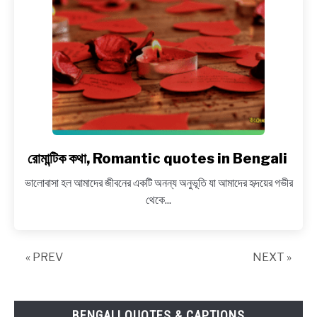
quotes
in
Bengali
রোমান্টিক কথা, Romantic quotes in Bengali
link
to
ভালোবাসা হল আমাদের জীবনের একটি অনন্য অনুভূতি যা আমাদের হৃদয়ের গভীর
রোমান্টিক
থেকে...
কথা,
Romantic
quotes
« PREV
NEXT »
in
Bengali
BENGALI QUOTES & CAPTIONS