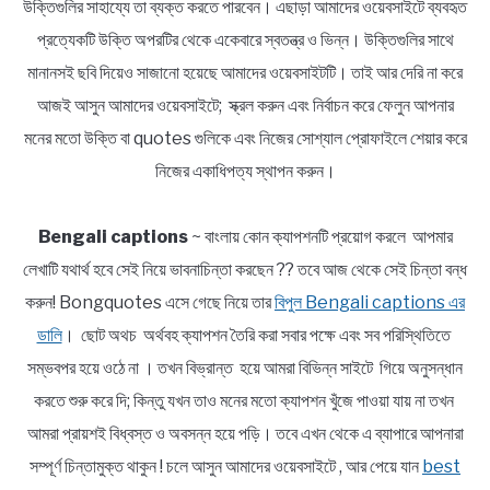
উক্তিগুলির সাহায্যে তা ব্যক্ত করতে পারবেন। এছাড়া আমাদের ওয়েবসাইটে ব্যবহৃত
প্রত্যেকটি উক্তি অপরটির থেকে একেবারে স্বতন্ত্র ও ভিন্ন। উক্তিগুলির সাথে
মানানসই ছবি দিয়েও সাজানো হয়েছে আমাদের ওয়েবসাইটটি। তাই আর দেরি না করে
আজই আসুন আমাদের ওয়েবসাইটে; স্ক্রল করুন এবং নির্বাচন করে ফেলুন আপনার
মনের মতো উক্তি বা quotes গুলিকে এবং নিজের সোশ্যাল প্রোফাইলে শেয়ার করে
নিজের একাধিপত্য স্থাপন করুন।
Bengali captions
~ বাংলায় কোন ক্যাপশনটি প্রয়োগ করলে আপমার
লেখাটি যথার্থ হবে সেই নিয়ে ভাবনাচিন্তা করছেন ?? তবে আজ থেকে সেই চিন্তা বন্ধ
করুন! Bongquotes এসে গেছে নিয়ে তার
বিপুল Bengali captions এর
ডালি
। ছোট অথচ অর্থবহ ক্যাপশন তৈরি করা সবার পক্ষে এবং সব পরিস্থিতিতে
সম্ভবপর হয়ে ওঠে না । তখন বিভ্রান্ত হয়ে আমরা বিভিন্ন সাইটে গিয়ে অনুসন্ধান
করতে শুরু করে দি; কিন্তু যখন তাও মনের মতো ক্যাপশন খুঁজে পাওয়া যায় না তখন
আমরা প্রায়শই বিধ্বস্ত ও অবসন্ন হয়ে পড়ি। তবে এখন থেকে এ ব্যাপারে আপনারা
সম্পূর্ণ চিন্তামুক্ত থাকুন ! চলে আসুন আমাদের ওয়েবসাইটে , আর পেয়ে যান
best