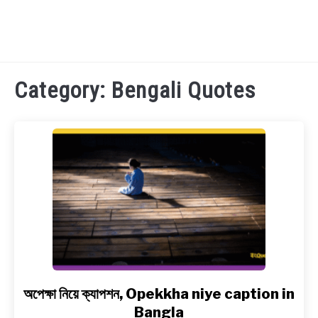
TECHNOLOGY
Category:
Bengali Quotes
HEALTH & LIFESTYLE
BIOGRAPHY
EDUCATIONAL
BENGALI WISHES
QUOTES & CAPTIONS
অপেক্ষা নিয়ে ক্যাপশন, Opekkha niye caption in
link
to
Bangla