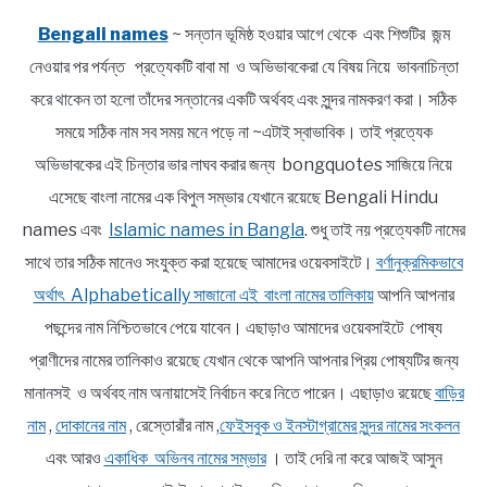
Bengali names
~ সন্তান ভূমিষ্ঠ হওয়ার আগে থেকে এবং শিশুটির জন্ম
নেওয়ার পর পর্যন্ত প্রত্যেকটি বাবা মা ও অভিভাবকেরা যে বিষয় নিয়ে ভাবনাচিন্তা
করে থাকেন তা হলো তাঁদের সন্তানের একটি অর্থবহ এবং সুন্দর নামকরণ করা। সঠিক
সময়ে সঠিক নাম সব সময় মনে পড়ে না ~এটাই স্বাভাবিক। তাই প্রত্যেক
অভিভাবকের এই চিন্তার ভার লাঘব করার জন্য bongquotes সাজিয়ে নিয়ে
এসেছে বাংলা নামের এক বিপুল সম্ভার যেখানে রয়েছে Bengali Hindu
names এবং
Islamic names in Bangla
. শুধু তাই নয় প্রত্যেকটি নামের
সাথে তার সঠিক মানেও সংযুক্ত করা হয়েছে আমাদের ওয়েবসাইটে।
বর্ণানুক্রমিকভাবে
অর্থাৎ Alphabetically সাজানো এই বাংলা নামের তালিকায়
আপনি আপনার
পছন্দের নাম নিশ্চিতভাবে পেয়ে যাবেন। এছাড়াও আমাদের ওয়েবসাইটে পোষ্য
প্রাণীদের নামের তালিকাও রয়েছে যেখান থেকে আপনি আপনার প্রিয় পোষ্যটির জন্য
মানানসই ও অর্থবহ নাম অনায়াসেই নির্বাচন করে নিতে পারেন। এছাড়াও রয়েছে
বাড়ির
নাম
,
দোকানের নাম
, রেস্তোরাঁর নাম ,
ফেইসবুক ও ইনস্টাগ্রামের সুন্দর নামের সংকলন
এবং আরও
একাধিক অভিনব নামের সম্ভার
। তাই দেরি না করে আজই আসুন