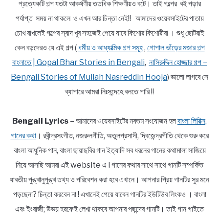
প্রত্যেকটি গল্প যতটা আকর্ষণীয় ততধিক শিক্ষণীয়ও বটে। তাই গল্পের বই পড়ার
পর্যাপ্ত সময় না থাকলে ও এখন আর চিন্তা নেই!! আমাদের ওয়েবসাইটের পাতায়
চোখ রাখলেই গল্পের স্বাদ খুব সহজেই পেয়ে যাবে কিশোর কিশোরীরা । শুধু ছোটরাই
কেন বড়দেরও যে এই গল্প (
ধর্মীয় ও আধ্যাত্মিক গল্প সমূহ
,
গোপাল ভাঁড়ের মজার গল্প
বাংলাতে | Gopal Bhar Stories in Bengali
,
নাসিরুদ্দিন হোজ্জার গল্প –
Bengali Stories of Mullah Nasreddin Hooja
) ভালো লাগবে সে
ব্যাপারে আমরা নিঃসন্দেহে বলতে পারি !!
Bengali Lyrics
– আমাদের ওয়েবসাইটের নবতম সংযোজন হল
বাংলা লিরিক্স,
গানের কথা
। রবীন্দ্রসংগীত, নজরুলগীতি, অতুলপ্রসাদী, দ্বিজেন্দ্রগীতি থেকে শুরু করে
বাংলা আধুনিক গান, বাংলা ছায়াছবির গান ইত্যাদি সব ধরনের গানের কথামালা সাজিয়ে
নিয়ে আসছি আমরা এই website এ l গানের কথার সাথে সাথে গানটি সম্পর্কিত
যাবতীয় পুঙ্খানুপুঙ্খ তথ্য ও পরিবেশন করা হবে এখানে। আপনার প্রিয় গানটির সুর মনে
পড়ছেনা? চিন্তা করবেন না ! এখানেই পেয়ে যাবেন গানটির ইউটিউব লিংকও । বাংলা
এবং ইংরাজী; উভয় হরফেই লেখা থাকবে আপনার পছন্দের গানটি। তাই গান গাইতে