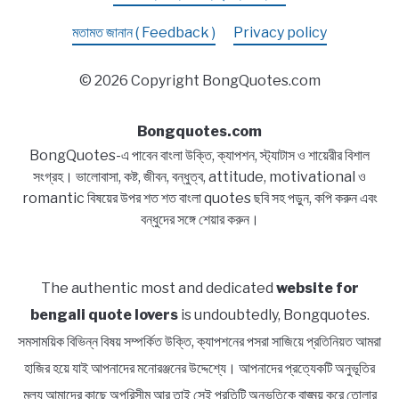
মতামত জানান ( Feedback )
Privacy policy
© 2026 Copyright BongQuotes.com
Bongquotes.com
BongQuotes-এ পাবেন বাংলা উক্তি, ক্যাপশন, স্ট্যাটাস ও শায়েরীর বিশাল
সংগ্রহ। ভালোবাসা, কষ্ট, জীবন, বন্ধুত্ব, attitude, motivational ও
romantic বিষয়ের উপর শত শত বাংলা quotes ছবি সহ পড়ুন, কপি করুন এবং
বন্ধুদের সঙ্গে শেয়ার করুন।
The authentic most and dedicated
website for
bengali quote lovers
is undoubtedly, Bongquotes.
সমসাময়িক বিভিন্ন বিষয় সম্পর্কিত উক্তি, ক্যাপশনের পসরা সাজিয়ে প্রতিনিয়ত আমরা
হাজির হয়ে যাই আপনাদের মনোরঞ্জনের উদ্দেশ্যে। আপনাদের প্রত্যেকটি অনুভূতির
মূল্য আমাদের কাছে অপরিসীম আর তাই সেই প্রতিটি অনুভূতিকে বাঙ্ময় করে তোলার