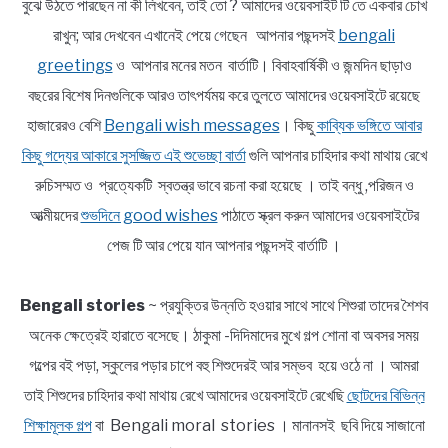
বুঝে উঠতে পারছেন না কী লিখবেন, তাই তো ? আমাদের ওয়েবসাইট টি তে একবার চোখ
রাখুন; আর দেখবেন এখানেই পেয়ে গেছেন আপনার পছন্দসই
bengali
greetings
ও আপনার মনের মতন বার্তাটি। বিবাহবার্ষিকী ও জন্মদিন ছাড়াও
বছরের বিশেষ দিনগুলিকে আরও তাৎপর্যময় করে তুলতে আমাদের ওয়েবসাইটে রয়েছে
হাজারেরও বেশি
Bengali wish messages
। কিছু
কাব্যিক ভঙ্গিতে আবার
কিছু গদ্যের আকারে সুসজ্জিত এই শুভেচ্ছা বার্তা
গুলি আপনার চাহিদার কথা মাথায় রেখে
রুচিসম্মত ও প্রত্যেকটি স্বতন্ত্র ভাবে রচনা করা হয়েছে । তাই বন্ধু ,পরিজন ও
আত্মীয়দের
শুভদিনে good wishes
পাঠাতে স্ক্রল করুন আমাদের ওয়েবসাইটের
পেজ টি আর পেয়ে যান আপনার পছন্দসই বার্তাটি ।
Bengali stories
~ প্রযুক্তির উন্নতি হওয়ার সাথে সাথে শিশুরা তাদের শৈশব
অনেক ক্ষেত্রেই হারাতে বসেছে। ঠাকুমা -দিদিমাদের মুখে গল্প শোনা বা অবসর সময়
গল্পের বই পড়া, স্কুলের পড়ার চাপে বহু শিশুদেরই আর সম্ভব হয়ে ওঠে না । আমরা
তাই শিশুদের চাহিদার কথা মাথায় রেখে আমাদের ওয়েবসাইটে রেখেছি
ছোটদের বিভিন্ন
শিক্ষামূলক গল্প
বা Bengali moral stories । মানানসই ছবি দিয়ে সাজানো