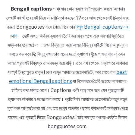
Bengali captions
~ বাংলায় কোন ক্যাপশনটি প্রয়োগ করলে আপমার
লেখাটি যথার্থ হবে সেই নিয়ে ভাবনাচিন্তা করছেন ?? তবে আজ থেকে সেই চিন্তা বন্ধ
করুন! Bongquotes এসে গেছে নিয়ে তার
বিপুল Bengali captions এর
ডালি
। ছোট অথচ অর্থবহ ক্যাপশন তৈরি করা সবার পক্ষে এবং সব পরিস্থিতিতে
সম্ভবপর হয়ে ওঠে না । তখন বিভ্রান্ত হয়ে আমরা বিভিন্ন সাইটে গিয়ে অনুসন্ধান
করতে শুরু করে দি; কিন্তু যখন তাও মনের মতো ক্যাপশন খুঁজে পাওয়া যায় না তখন
আমরা প্রায়শই বিধ্বস্ত ও অবসন্ন হয়ে পড়ি। তবে এখন থেকে এ ব্যাপারে আপনারা
সম্পূর্ণ চিন্তামুক্ত থাকুন ! চলে আসুন আমাদের ওয়েবসাইটে , আর পেয়ে যান
best
emotional Bengali captions
যা বিশেষভাবে তৈরি হয়েছে আপনাদের
চাহিদার কথা মাথায় রেখে। Captions গুলি পড়ে মনে হবে যেন প্রত্যেকটি
ক্যাপশন আপনার ই মনের কথা বলছে। প্রতিদিনই আমাদের ওয়েবসাইটে নতুন নতুন
ক্যাপশন আপডেট করা হয় এবং তার মধ্যে আপনার পছন্দের ক্যাপশনটি অবশ্যই পেয়ে
যাবেন ; এই গ্যারান্টি দিচ্ছে Bongquotes ! তাই সব ক্যাপশনের একটাই ঠিকানা
bongquotes.com.