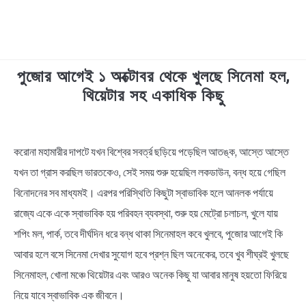
পুজোর আগেই ১ অক্টোবর থেকে খুলছে সিনেমা হল,
TECHNOLOGY
থিয়েটার সহ একাধিক কিছু
HEALTH & LIFESTYLE
in
News
করোনা মহামারীর দাপটে যখন বিশ্বের সবর্ত্র ছড়িয়ে পড়েছিল আতঙ্ক, আস্তে আস্তে
BIOGRAPHY
যখন তা গ্রাস করছিল ভারতকেও, সেই সময় শুরু হয়েছিল লকডাউন, বন্ধ হয়ে গেছিল
EDUCATIONAL
বিনোদনের সব মাধ্যমই। এরপর পরিস্থিতি কিছুটা স্বাভাবিক হলে আনলক পর্যায়ে
রাজ্যে একে একে স্বাভাবিক হয় পরিবহন ব্যবস্থা, শুরু হয় মেট্রো চলাচল, খুলে যায়
BENGALI WISHES
শপিং মল, পার্ক, তবে দীর্ঘদিন ধরে বন্ধ থাকা সিনেমাহল কবে খুলবে, পুজোর আগেই কি
আবার হলে বসে সিনেমা দেখার সুযোগ হবে প্রশ্ন ছিল অনেকের, তবে খুব শীঘ্রই খুলছে
QUOTES & CAPTIONS
সিনেমাহল, খোলা মঞ্চে থিয়েটার এবং আরও অনেক কিছু যা আবার মানুষ হয়তো ফিরিয়ে
নিয়ে যাবে স্বাভাবিক এক জীবনে।