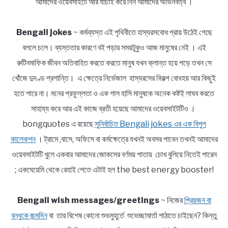
আমাদের ওয়েবসাইটে আর যাচাই করে নিন আমাদের অভিনবত্ব ।
Bengali jokes
~ কর্মব্যস্ত এই পৃথিবীতে হাস্যরসবোধ প্রায় উঠেই গেছে
বললে চলে। ব্যস্ততার কারণে বই পড়ার সময়টুকুও আজ মানুষের নেই । এই
রুটিনমাফিক জীবন অতিবাহিত করতে করতে মানুষ যখন ক্লান্ত হয়ে পড়ে তখন সে
খোঁজে দুদণ্ড প্রশান্তি। এ ক্ষেত্রে নির্ভেজাল হাস্যরসের বিকল্প বোধহয় আর কিছুই
হতে পারে না। মনের প্রফুল্লতা ও এক গাল হাসি মানুষকে অনেক কষ্টই লাঘব করতে
সাহায্য করে আর এই কাজে ব্রতী হয়েছে আমাদের ওয়েবসাইটটিও ।
bongquotes এ রয়েছে
সুনির্বাচিত Bengali jokes এর এক বিপুল
কালেকশন
। ট্রামে ,বাসে, অফিসে বা কর্মক্ষেত্রে যখনই অবসর পাবেন তখনই আমাদের
ওয়েবসাইটটি খুলে একবার আমাদের জোকসের বর্ণময় পাতায় চোখ বুলিয়ে নিতেই পারেন
; একঘেয়েমি থেকে রেহাই পেতে এটাই হল the best energy booster!
Bengali wish messages/greetings
~ নিজের
প্রিয়জন বা
বন্ধুকে জন্মদিন
বা তার বিশেষ কোনো শুভমুহূর্তে শুভেচ্ছাবার্তা পাঠাতে চাইছেন? কিন্তু