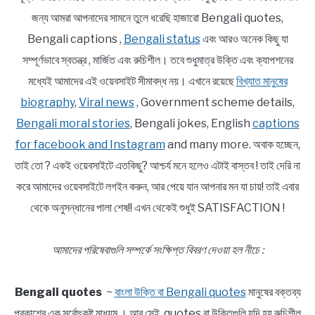
জন্য আমরা আপনাদের সামনে তুলে ধরেছি হাজারো Bengali quotes,
Bengali captions ,
Bengali status
এবং আরও অনেক কিছু যা
সম্পূর্ণভাবে স্বতন্ত্র , মার্জিত এবং রুচিশীল। তবে শুধুমাত্র উক্তি এবং ক্যাপশনের
মধ্যেই আমাদের এই ওয়েবসাইট সীমাবদ্ধ নয়। এখানে রয়েছে
বিখ্যাত মানুষের
biography
,
Viral news
, Government scheme details,
Bengali moral stories
, Bengali jokes, English
captions
for facebook and Instagram
and many more. অবাক হচ্ছেন,
তাই তো ? একই ওয়েবসাইটে এতকিছু? আশ্চর্য মনে হলেও এটাই বাস্তব ! তাই দেরি না
করে আমাদের ওয়েবসাইটে লগইন করুন, আর পেয়ে যান আপনার মন যা চায়! তাই এবার
থেকে অনুসন্ধানের পালা শেষ!! এখন থেকেই শুধুই SATISFACTION !
আমাদের পরিষেবাগুলি সম্পর্কে সংক্ষিপ্ত বিবরণ দেওয়া হল নীচে :
Bengali quotes
~
বাংলা উক্তি বা Bengali quotes
মানুষের বক্তব্য
প্রকাশের এক সর্বোৎকৃষ্ট মাধ্যম । আর সেই quotes বা উক্তিগুলি যদি হয় রুচিশীল