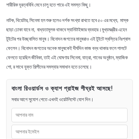
শারীরিক দূরত্ববিধি মেনে চালু হতে পারে এই সমস্ত কিছু।
নাটক, থিয়েটার, সিনেমা হল শুরু হলেও দর্শক সংখ্যা রাখতে হবে ৫০ এর মধ্যে, মাস্ক
ছাড়া ঢোকা যাবে না, বাধ্যতামূলক থাকবে স্যানিটাইজার ব্যবহার।মুখ্যমন্ত্রীর এহেন
টুইটের পর উচ্ছ্বাসিত মানুষ। বিনোদন জগতের মানুষরাও এই টুইটে স্বস্তির নিঃশ্বাস
ফেলেন। বিনোদন জগতের অনেক মানুষকেই দীর্ঘদিন কাজ বন্ধ থাকার ফলে পালটে
ফেলতে হয়েছিল জীবিকা, তাই এই ঘোষণায় সিনেমা, যাত্রা, গানের অনুষ্ঠান, ম্যাজিক
শো, র সাথে যুক্ত শিল্পীদের সমস্যার সমাধান হতে চলেছে।
বাংলা রিওয়ার্ডস ও ক্যাশ প্রাইজ শীঘ্রই আসছে!
সবার আগে সুযোগ পেতে এখনই ওয়েটলিস্টে যোগ দিন।