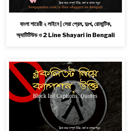
link
বাংলা শায়েরী ২ লাইনে | সেরা প্রেম, দুঃখ, রোমান্টিক,
to
অ্যাটিটিউড ও 2 Line Shayari in Bengali
বাংলা
শায়েরী
২
লাইনে
|
সেরা
প্রেম,
দুঃখ,
রোমান্টিক,
অ্যাটিটিউড
ও
2
Line
Shayari