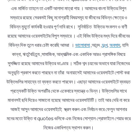
এবং মার্জিত তাহলে তা একটি আলাদা মাত্রা পায় । আমাদের বাংলা উক্তির বিপুল
সম্ভারে রয়েছে সেরকমই কিছু মনোগ্রাহী বিষয়সমূহ যা জীবনের বিভিন্ন ক্ষেত্রে ও
বিভিন্ন মুহূর্তে কার্যকরী হওয়ার পূর্ণ দাবি রাখে। সুনির্বাচিত উক্তির সংকলন ও বাণী
রয়েছে আমাদের ওয়েবসাইটের বিপুল সম্ভারে । এই বিবিধ উক্তির মধ্য দিয়ে জীবনের
বিভিন্ন দিক তুলে ধরার চেষ্টা করেছি আমরা ।
ভালোবাসা
,আনন্দ ,
দুঃখ
,
অবসাদ
, হাসি
কান্না, ঋতুবৈচিত্র্য ,সামাজিক, আধ্যাত্মিক এবং একাধিক আরও প্রাসঙ্গিক বিষয়ে
সুসজ্জিত রয়েছে আমাদের উক্তির ভাণ্ডার । সঠিক শব্দ চয়নের অভাবে যারা নিজেদের
অনুভূতি প্রকাশ করতে পারছেন না তাঁরা অনায়াসেই আমাদের ওয়েবসাইটে পোস্ট করা
উক্তিগুলির সাহায্যে তা ব্যক্ত করতে পারবেন। এছাড়া আমাদের ওয়েবসাইটে ব্যবহৃত
প্রত্যেকটি উক্তি অপরটির থেকে একেবারে স্বতন্ত্র ও ভিন্ন। উক্তিগুলির সাথে
মানানসই ছবি দিয়েও সাজানো হয়েছে আমাদের ওয়েবসাইটটি। তাই আর দেরি না করে
আজই আসুন আমাদের ওয়েবসাইটে; স্ক্রল করুন এবং নির্বাচন করে ফেলুন আপনার
মনের মতো উক্তি বা quotes গুলিকে এবং নিজের সোশ্যাল প্রোফাইলে শেয়ার করে
নিজের একাধিপত্য স্থাপন করুন।