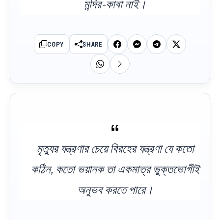
মন্দির-কাবা নাই।
COPY
SHARE
মৃত্যুর যন্ত্রণার চেয়ে বিরহের যন্ত্রণা যে কতো
কঠিন, কতো ভয়ানক তা একমাত্র ভুক্তভোগীই
অনুভব করতে পারে।