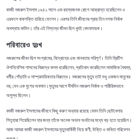
কাজী নজরুল ইসলাম ১৯৪২ সালে এক রহস্যজনক রোগে আক্রান্ত হয়েছিলেন ও
এরফলে বাকশক্তি হারিয়ে ফেলেন। এরপর তিনি জীবনের প্রায় তিন দশক নির্বাক
অবস্থায় কাটান। তাঁর এই নিস্তব্ধ জীবন ছিল খুবই বেদনাদায়ক।
পরিবারেও দুঃখ
নজরুলের জীবন ছিল সংগ্রামের, বিদ্রোহের এবং মানবতায় পরিপূর্ণ। তিনি ব্রিটিশ
ঔপনিবেশিক শাসনের বিরুদ্ধে কলম ধরেছিলেন, প্রতিবাদ করেছিলেন সামাজিক বৈষম্য,
ধর্মীয় গোঁড়ামি ও সাম্প্রদায়িকতার বিরুদ্ধে। নজরুলের মৃত্যু তাই শুধু একজন মানুষের
নয়, যেন এক যুগের অবসান।মৃত্যুর আগে দীর্ঘদিন নজরুল নির্বাক ও শারীরিকভাবে
অসুস্থ ছিলেন।
কাজী নজরুল ইসলামের জীবনে কিছু করুণ অধ্যায় রয়েছে যেমন তিনি ছোটবেলায়
পিতৃহারা গিয়েছিলেন যার জন্য তাঁকে অনেক অভাব অনটনের মধ্যে বড় হতে হয়েছিল।
আজ আমরা কাজী নজরুল ইসলামের মৃত্যুবার্ষিকী নিয়ে বাণী, উক্তি ও কবিতা পরিবেশন
করবো।