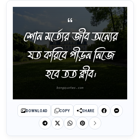
শোন মর্ত্যের জীব অন্যের
যত করিবে পীড়ন নিজে
হবে তত ক্লীব।
DOWNLOAD
COPY
SHARE