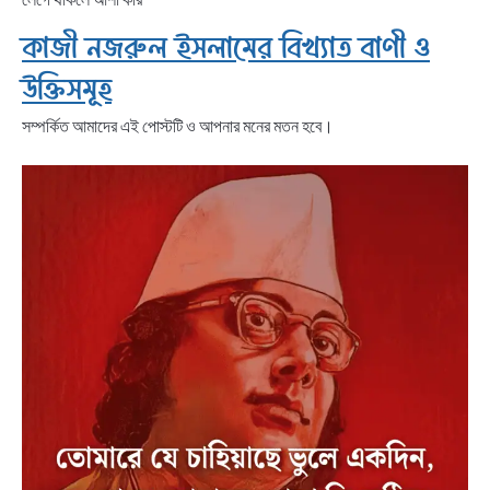
কাজী নজরুল ইসলামের বিখ্যাত বাণী ও
উক্তিসমূহ
সম্পর্কিত আমাদের এই পোস্টটি ও আপনার মনের মতন হবে।