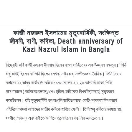
কাজী নজরুল ইসলামের মৃত্যুবার্ষিকী, সংক্ষিপ্ত
TECHNOLOGY
জীবনী, বাণী, কবিতা, Death anniversary of
Kazi Nazrul Islam in Bangla
HEALTH & LIFESTYLE
বিদ্রোহী কবি কাজী নজরুল ইসলাম ছিলেন বাংলা সাহিত্যের এক উজ্জ্বল নক্ষত্র। তিনি
in
BIOGRAPHY
Bengali
শুধু কবিই ছিলেন না তিনি ছিলেন লেখক, নাট্যকার, সংগীতজ্ঞ ও সৈনিক। তিনি ১৩৮৩
Quotes
বঙ্গাব্দের ১২ ভাদ্র অর্থাৎ ইংরেজির ১৯৭৬ সালের ২৭-২৯ আগস্টে ঢাকা, পিজি
EDUCATIONAL
হাসপাতালে ( বর্তমানের বঙ্গবন্ধু শেখ মুজিব মেডিকেল বিশ্ববিদ্যালয়ে) মৃত্যুবরণ
BENGALI WISHES
করেছিলেন। তাঁর মৃত্যুবার্ষিকী হল বাঙালি জাতির কাছে একটি শোকাবহ দিন কারণ
এইদিনে আমরা আমাদের জাতীয় কবিকে হারিয়ে ফেলি। তিনি শুধু কবিতার ভাষায় নয়,
QUOTES & CAPTIONS
সংগীত, প্রবন্ধ এবং বাণীতে জাগিয়ে তুলেছিলেন বাঙালির আত্মচেতনা।