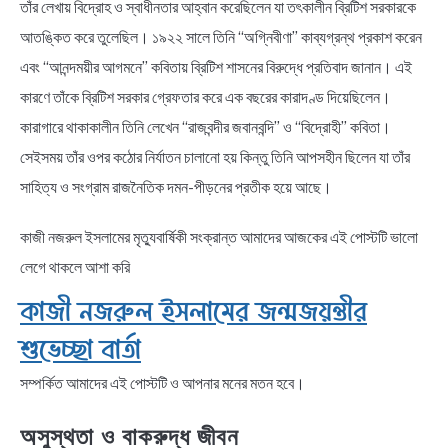
তাঁর লেখায় বিদ্রোহ ও স্বাধীনতার আহ্বান করেছিলেন যা তৎকালীন ব্রিটিশ সরকারকে
আতঙ্কিত করে তুলেছিল। ১৯২২ সালে তিনি “অগ্নিবীণা” কাব্যগ্রন্থ প্রকাশ করেন
এবং “আনন্দময়ীর আগমনে” কবিতায় ব্রিটিশ শাসনের বিরুদ্ধে প্রতিবাদ জানান। এই
কারণে তাঁকে ব্রিটিশ সরকার গ্রেফতার করে এক বছরের কারাদণ্ড দিয়েছিলেন।
কারাগারে থাকাকালীন তিনি লেখেন “রাজবন্দীর জবানবন্দি” ও “বিদ্রোহী” কবিতা।
সেইসময় তাঁর ওপর কঠোর নির্যাতন চালানো হয় কিন্তু তিনি আপসহীন ছিলেন যা তাঁর
সাহিত্য ও সংগ্রাম রাজনৈতিক দমন-পীড়নের প্রতীক হয়ে আছে।
কাজী নজরুল ইসলামের মৃত্যুবার্ষিকী সংক্রান্ত আমাদের আজকের এই পোস্টটি ভালো
লেগে থাকলে আশা করি
কাজী নজরুল ইসলামের জন্মজয়ন্তীর
শুভেচ্ছা বার্তা
সম্পর্কিত আমাদের এই পোস্টটি ও আপনার মনের মতন হবে।
অসুস্থতা ও বাকরুদ্ধ জীবন