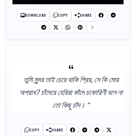
DOWNLOAD
COPY
SHARE
তুমি সুন্দর তাই চেয়ে থাকি প্রিয়, সে কি মোর
অপরাধ? চাঁদেরে হেরিয়া কাঁদে চকোরিণী বলে না
তো কিছু চাঁদ। “
COPY
SHARE