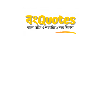
OGRAPHY
EDUCATIONAL
BENGALI WISHES
QUOT
BENGALI NAMES
BENGALI STORIES