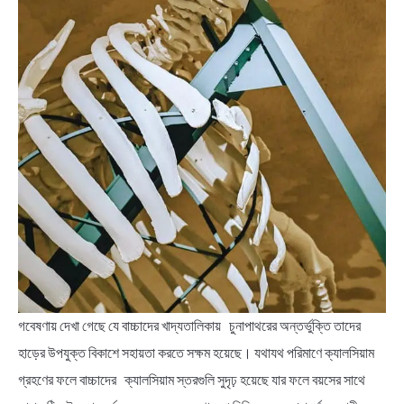
গবেষণায় দেখা গেছে যে বাচ্চাদের খাদ্যতালিকায় চুনাপাথরের অন্তর্ভুক্তি তাদের
হাড়ের উপযুক্ত বিকাশে সহায়তা করতে সক্ষম হয়েছে। যথাযথ পরিমাণে ক্যালসিয়াম
গ্রহণের ফলে বাচ্চাদের ক্যালসিয়াম স্তরগুলি সুদৃঢ় হয়েছে যার ফলে বয়সের সাথে