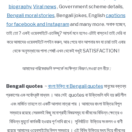
biography
,
Viral news
, Government scheme details,
Bengali moral stories
, Bengali jokes, English
captions
for facebook and Instagram
and many more. অবাক হচ্ছেন,
তাই তো ? একই ওয়েবসাইটে এতকিছু? আশ্চর্য মনে হলেও এটাই বাস্তব ! তাই দেরি না
করে আমাদের ওয়েবসাইটে লগইন করুন, আর পেয়ে যান আপনার মন যা চায়! তাই এবার
থেকে অনুসন্ধানের পালা শেষ!! এখন থেকেই শুধুই SATISFACTION !
আমাদের পরিষেবাগুলি সম্পর্কে সংক্ষিপ্ত বিবরণ দেওয়া হল নীচে :
Bengali quotes
~
বাংলা উক্তি বা Bengali quotes
মানুষের বক্তব্য
প্রকাশের এক সর্বোৎকৃষ্ট মাধ্যম । আর সেই quotes বা উক্তিগুলি যদি হয় রুচিশীল
এবং মার্জিত তাহলে তা একটি আলাদা মাত্রা পায় । আমাদের বাংলা উক্তির বিপুল
সম্ভারে রয়েছে সেরকমই কিছু মনোগ্রাহী বিষয়সমূহ যা জীবনের বিভিন্ন ক্ষেত্রে ও
বিভিন্ন মুহূর্তে কার্যকরী হওয়ার পূর্ণ দাবি রাখে। সুনির্বাচিত উক্তির সংকলন ও বাণী
রয়েছে আমাদের ওয়েবসাইটের বিপুল সম্ভারে । এই বিবিধ উক্তির মধ্য দিয়ে জীবনের