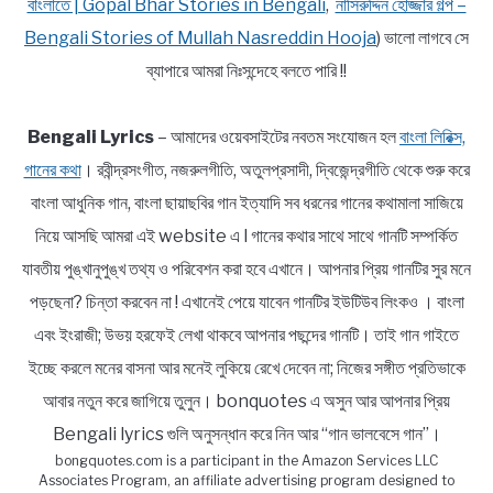
বাংলাতে | Gopal Bhar Stories in Bengali
,
নাসিরুদ্দিন হোজ্জার গল্প –
Bengali Stories of Mullah Nasreddin Hooja
) ভালো লাগবে সে
ব্যাপারে আমরা নিঃসন্দেহে বলতে পারি !!
Bengali Lyrics
– আমাদের ওয়েবসাইটের নবতম সংযোজন হল
বাংলা লিরিক্স,
গানের কথা
। রবীন্দ্রসংগীত, নজরুলগীতি, অতুলপ্রসাদী, দ্বিজেন্দ্রগীতি থেকে শুরু করে
বাংলা আধুনিক গান, বাংলা ছায়াছবির গান ইত্যাদি সব ধরনের গানের কথামালা সাজিয়ে
নিয়ে আসছি আমরা এই website এ l গানের কথার সাথে সাথে গানটি সম্পর্কিত
যাবতীয় পুঙ্খানুপুঙ্খ তথ্য ও পরিবেশন করা হবে এখানে। আপনার প্রিয় গানটির সুর মনে
পড়ছেনা? চিন্তা করবেন না ! এখানেই পেয়ে যাবেন গানটির ইউটিউব লিংকও । বাংলা
এবং ইংরাজী; উভয় হরফেই লেখা থাকবে আপনার পছন্দের গানটি। তাই গান গাইতে
ইচ্ছে করলে মনের বাসনা আর মনেই লুকিয়ে রেখে দেবেন না; নিজের সঙ্গীত প্রতিভাকে
আবার নতুন করে জাগিয়ে তুলুন। bonquotes এ অসুন আর আপনার প্রিয়
Bengali lyrics গুলি অনুসন্ধান করে নিন আর “গান ভালবেসে গান”।
bongquotes.com is a participant in the Amazon Services LLC
Associates Program, an affiliate advertising program designed to