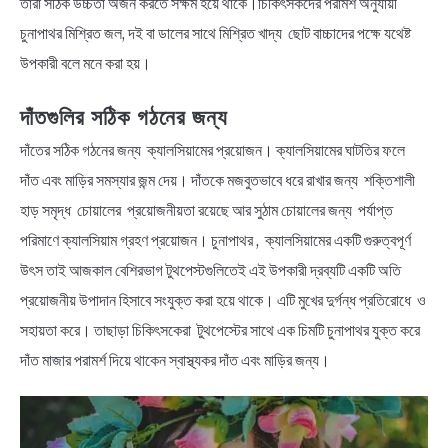
তারা সঠিক উচ্চতা অর্জন করতে সক্ষম হয়ে থাকে।চিকিৎসকদের পরামর্শ অনুযায়ী
চুনাপাথর মিশ্রিত জল, দই বা ডালের সাথে মিশ্রিত খাদ্য ছোট বাচ্চাদের পক্ষে যথেষ্ট
উপকারী বলে মনে করা হয়।
দাঁতগুলির সঠিক গঠনের জন্য
দাঁতের সঠিক গঠনের জন্য ক্যালসিয়ামের প্রয়োজন। ক্যালসিয়ামের ঘাটতির ফলে
দাঁত এবং মাড়ির সমস্যার জন্ম দেয়। দাঁতকে মজবুতভাবে ধরে রাখার জন্য শক্তিশালী
হাড় সমৃদ্ধ চোয়ালের প্রয়োজনীয়তা রয়েছে আর সুঠাম চোয়ালের জন্য পর্যাপ্ত
পরিমাণে ক্যালসিয়াম গ্রহণ প্রয়োজন। চুনাপাথর , ক্যালসিয়ামের একটি গুরুত্বপূর্ণ
উৎস তাই আজকাল বেশিরভাগ টুথপেস্টগুলিতেই এই উপকারী দ্রব্যটি একটি অতি
প্রয়োজনীয় উপাদান হিসাবে সংযুক্ত করা হয়ে থাকে। এটি মুখের দুর্গন্ধ প্রতিরোধে ও
সহায়তা করে। তাছাড়া চিকিৎসকেরা টুথপেস্টের সাথে এক চিমটি চুনাপাথর যুক্ত করে
দাঁত মাজার পরামর্শ দিয়ে থাকেন স্বাস্থ্যকর দাঁত এবং মাড়ির জন্য।