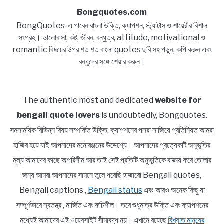
Bongquotes.com
BongQuotes-এ পাবেন বাংলা উক্তি, ক্যাপশন, স্ট্যাটাস ও শায়েরীর বিশাল
সংগ্রহ। ভালোবাসা, কষ্ট, জীবন, বন্ধুত্ব, attitude, motivational ও
romantic বিষয়ের উপর শত শত বাংলা quotes ছবি সহ পড়ুন, কপি করুন এবং
বন্ধুদের সঙ্গে শেয়ার করুন।
The authentic most and dedicated
website for
bengali quote lovers
is undoubtedly, Bongquotes.
সমসাময়িক বিভিন্ন বিষয় সম্পর্কিত উক্তি, ক্যাপশনের পসরা সাজিয়ে প্রতিনিয়ত আমরা
হাজির হয়ে যাই আপনাদের মনোরঞ্জনের উদ্দেশ্যে। আপনাদের প্রত্যেকটি অনুভূতির
মূল্য আমাদের কাছে অপরিসীম আর তাই সেই প্রতিটি অনুভূতিকে বাঙ্ময় করে তোলার
জন্য আমরা আপনাদের সামনে তুলে ধরেছি হাজারো Bengali quotes,
Bengali captions ,
Bengali status
এবং আরও অনেক কিছু যা
সম্পূর্ণভাবে স্বতন্ত্র , মার্জিত এবং রুচিশীল। তবে শুধুমাত্র উক্তি এবং ক্যাপশনের
মধ্যেই আমাদের এই ওয়েবসাইট সীমাবদ্ধ নয়। এখানে রয়েছে
বিখ্যাত মানুষের