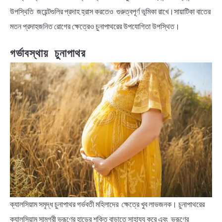
উপস্থিতি জয়েন্টগুলির প্রদাহ হ্রাস করতেও গুরুত্বপূর্ণ ভূমিকা রাখে।সায়াটিকা বাতের
মতন প্রদাহজনিত রোগের ক্ষেত্রেও চুনাপাথরের উপযোগিতা উপস্থিত।
গর্ভাবস্থায় চুনাপাথর
ক্যালসিয়াম সমৃদ্ধ চুনাপাথর গর্ভবতী মহিলাদের ক্ষেত্রে খুব লাভজনক। চুনাপাথরের
ক্যালসিয়াম সামগ্রী ভ্রূণের হাড়ের শক্তি বাড়াতে সাহায্য করে এবং ভ্রূণের