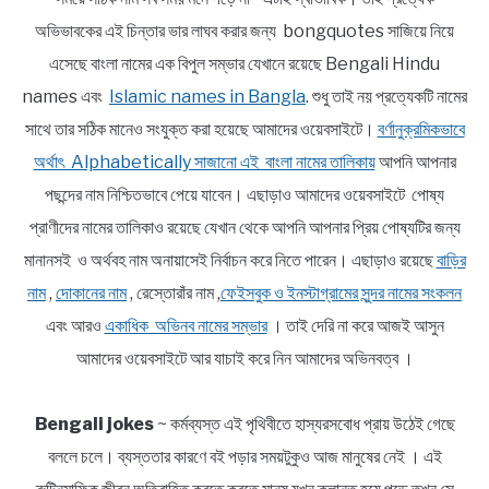
অভিভাবকের এই চিন্তার ভার লাঘব করার জন্য bongquotes সাজিয়ে নিয়ে
এসেছে বাংলা নামের এক বিপুল সম্ভার যেখানে রয়েছে Bengali Hindu
names এবং
Islamic names in Bangla
. শুধু তাই নয় প্রত্যেকটি নামের
সাথে তার সঠিক মানেও সংযুক্ত করা হয়েছে আমাদের ওয়েবসাইটে।
বর্ণানুক্রমিকভাবে
অর্থাৎ Alphabetically সাজানো এই বাংলা নামের তালিকায়
আপনি আপনার
পছন্দের নাম নিশ্চিতভাবে পেয়ে যাবেন। এছাড়াও আমাদের ওয়েবসাইটে পোষ্য
প্রাণীদের নামের তালিকাও রয়েছে যেখান থেকে আপনি আপনার প্রিয় পোষ্যটির জন্য
মানানসই ও অর্থবহ নাম অনায়াসেই নির্বাচন করে নিতে পারেন। এছাড়াও রয়েছে
বাড়ির
নাম
,
দোকানের নাম
, রেস্তোরাঁর নাম ,
ফেইসবুক ও ইনস্টাগ্রামের সুন্দর নামের সংকলন
এবং আরও
একাধিক অভিনব নামের সম্ভার
। তাই দেরি না করে আজই আসুন
আমাদের ওয়েবসাইটে আর যাচাই করে নিন আমাদের অভিনবত্ব ।
Bengali jokes
~ কর্মব্যস্ত এই পৃথিবীতে হাস্যরসবোধ প্রায় উঠেই গেছে
বললে চলে। ব্যস্ততার কারণে বই পড়ার সময়টুকুও আজ মানুষের নেই । এই