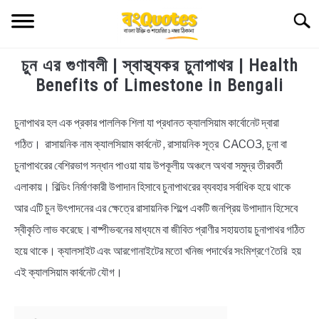
Skip
Searc
to
content
চুন এর গুণাবলী | স্বাস্থ্যকর চুনাপাথর | Health
TECHNOLOGY
Benefits of Limestone in Bengali
HEALTH & LIFESTYLE
চুনাপাথর হল এক প্রকার পাললিক শিলা যা প্রধানত ক্যালসিয়াম কার্বোনেট দ্বারা
in
Health
গঠিত। রাসায়নিক নাম ক্যালসিয়াম কার্বনেট , রাসায়নিক সূত্র CACO3, চুনা বা
BIOGRAPHY
&
চুনাপাথরের বেশিরভাগ সন্ধান পাওয়া যায় উপকূলীয় অঞ্চলে অথবা সমুদ্র তীরবর্তী
Lifestyle
EDUCATIONAL
এলাকায়। বিল্ডিং নির্মাণকারী উপাদান হিসাবে চুনাপাথরের ব্যবহার সর্বাধিক হয়ে থাকে
আর এটি চুন উৎপাদনের এর ক্ষেত্রে রাসায়নিক শিল্পে একটি জনপ্রিয় উপাদাান হিসেবে
BENGALI WISHES
স্বীকৃতি লাভ করেছে।বাষ্পীভবনের মাধ্যমে বা জীবিত প্রাণীর সহায়তায় চুনাপাথর গঠিত
হয়ে থাকে। ক্যালসাইট এবং আরগোনাইটের মতো খনিজ পদার্থের সংমিশ্রণে তৈরি হয়
QUOTES & CAPTIONS
এই ক্যালসিয়াম কার্বনেট যৌগ।
NEWS