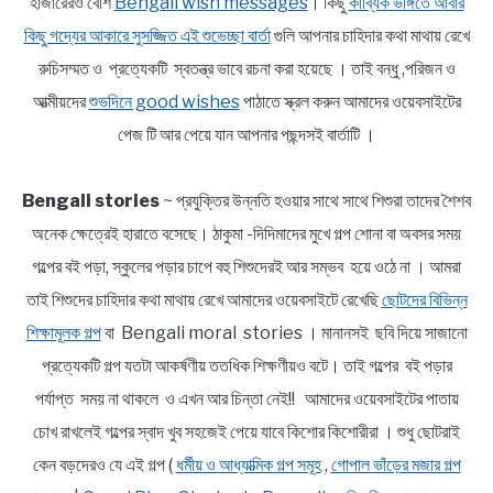
হাজারেরও বেশি
Bengali wish messages
। কিছু
কাব্যিক ভঙ্গিতে আবার
কিছু গদ্যের আকারে সুসজ্জিত এই শুভেচ্ছা বার্তা
গুলি আপনার চাহিদার কথা মাথায় রেখে
রুচিসম্মত ও প্রত্যেকটি স্বতন্ত্র ভাবে রচনা করা হয়েছে । তাই বন্ধু ,পরিজন ও
আত্মীয়দের
শুভদিনে good wishes
পাঠাতে স্ক্রল করুন আমাদের ওয়েবসাইটের
পেজ টি আর পেয়ে যান আপনার পছন্দসই বার্তাটি ।
Bengali stories
~ প্রযুক্তির উন্নতি হওয়ার সাথে সাথে শিশুরা তাদের শৈশব
অনেক ক্ষেত্রেই হারাতে বসেছে। ঠাকুমা -দিদিমাদের মুখে গল্প শোনা বা অবসর সময়
গল্পের বই পড়া, স্কুলের পড়ার চাপে বহু শিশুদেরই আর সম্ভব হয়ে ওঠে না । আমরা
তাই শিশুদের চাহিদার কথা মাথায় রেখে আমাদের ওয়েবসাইটে রেখেছি
ছোটদের বিভিন্ন
শিক্ষামূলক গল্প
বা Bengali moral stories । মানানসই ছবি দিয়ে সাজানো
প্রত্যেকটি গল্প যতটা আকর্ষণীয় ততধিক শিক্ষণীয়ও বটে। তাই গল্পের বই পড়ার
পর্যাপ্ত সময় না থাকলে ও এখন আর চিন্তা নেই!! আমাদের ওয়েবসাইটের পাতায়
চোখ রাখলেই গল্পের স্বাদ খুব সহজেই পেয়ে যাবে কিশোর কিশোরীরা । শুধু ছোটরাই
কেন বড়দেরও যে এই গল্প (
ধর্মীয় ও আধ্যাত্মিক গল্প সমূহ
,
গোপাল ভাঁড়ের মজার গল্প