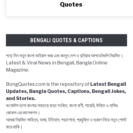
স্টেটাস,
Quotes
ব্লকলিস্ট
নিয়ে
ক্যাপশন,
উক্তি
|
BENGALI QUOTES & CAPTIONS
Block
status
পড়ে নিন নতুন বাংলা ভাইরাল খবর এবং জানুন দেশ ও দুনিয়ার আপডেটগুলি নিয়মিত।
Bangla,
Latest & Viral News in Bengali, Bangla Online
Block
Magazine.
list
Captions,
BongQuotes.com is the repository of
Latest Bengali
Quotes
Updates, Bangla Quotes, Captions, Bengali Jokes,
and Stories.
বংকোটস হলো বাংলায় সবচেয়ে বড়ো পংক্তি, বাংলা বাণী, শায়েরি, উক্তি ও হাসির
জোকস এর কালেকশন।
আমরা নিয়মিত সাহিত্য, ভাষা, ইতিহাস, পড়াশোনা, প্রযুক্তি ও ভ্রমণ নিয়ে নতুন পোস্ট
করে থাকি।