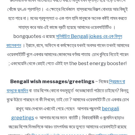
রুটিনমাফিক জীবন অতিবাহিত করতে করতে মানুষ যখন ক্লান্ত হয়ে পড়ে তখন সে
খোঁজে দুদণ্ড প্রশান্তি। এ ক্ষেত্রে নির্ভেজাল হাস্যরসের বিকল্প বোধহয় আর কিছুই
হতে পারে না। মনের প্রফুল্লতা ও এক গাল হাসি মানুষকে অনেক কষ্টই লাঘব করতে
সাহায্য করে আর এই কাজে ব্রতী হয়েছে আমাদের ওয়েবসাইটটিও ।
bongquotes এ রয়েছে
সুনির্বাচিত Bengali jokes এর এক বিপুল
কালেকশন
। ট্রামে ,বাসে, অফিসে বা কর্মক্ষেত্রে যখনই অবসর পাবেন তখনই আমাদের
ওয়েবসাইটটি খুলে একবার আমাদের জোকসের বর্ণময় পাতায় চোখ বুলিয়ে নিতেই পারেন
; একঘেয়েমি থেকে রেহাই পেতে এটাই হল the best energy booster!
Bengali wish messages/greetings
~ নিজের
প্রিয়জন বা
বন্ধুকে জন্মদিন
বা তার বিশেষ কোনো শুভমুহূর্তে শুভেচ্ছাবার্তা পাঠাতে চাইছেন? কিন্তু
বুঝে উঠতে পারছেন না কী লিখবেন, তাই তো ? আমাদের ওয়েবসাইট টি তে একবার চোখ
রাখুন; আর দেখবেন এখানেই পেয়ে গেছেন আপনার পছন্দসই
bengali
greetings
ও আপনার মনের মতন বার্তাটি। বিবাহবার্ষিকী ও জন্মদিন ছাড়াও
বছরের বিশেষ দিনগুলিকে আরও তাৎপর্যময় করে তুলতে আমাদের ওয়েবসাইটে রয়েছে