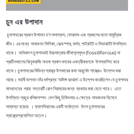
চুন এর উপাদান
চুনাপাথরের প্রধান উপাদান হ’ল মলাস্কস, ফোরামস এবং প্রবালের মতো সামুদ্রিক
জীব। এর মধ্যে সাধারণত সিলিকা, ফেল্ডস্পার, কর্দম, পাইরাইট ও সিডারাইট উপস্থিত
থাকে। অধিকাংশ চুনাপাথরই উচ্চমাত্রায় জীবাশ্মসমৃদ্ধ (fossiliferous) যা
প্রাচীনকালের ঝিনুকরাজি অথবা প্রবাল বলয়ের একত্রীকরণকে উপস্থাপিত করে
থাকে। চুনাপাথরের বিভিন্ন স্বাস্থ্য উপকারের কথা আয়ুর্বেদ শাস্ত্রেও উল্লেখ করা
আছে। মহর্ষি ভাগবত তাঁর ধর্মগ্রন্থ ‘অষ্টাঙ্গ হৃদয়াম’ এ উল্লেখ করেছিলেন যে চুনাপাথর
মানবদেহের প্রায় সত্তরটি রোগ নিরাময়ের জন্য ব্যবহার করা যেতে পারে। এতে
উপস্থিত প্রচুর খনিজসম্পদ বেশ কিছু চিকিৎসার এ ক্ষেত্রে লাভজনক হিসেবে
সাব্যস্ত হয়েছে । ক্যালসিয়ামের একটি সর্বোত্তম উৎস চুনাপাথরের
স্বাস্থ্যোপ্রযোগিতা অঢেল।