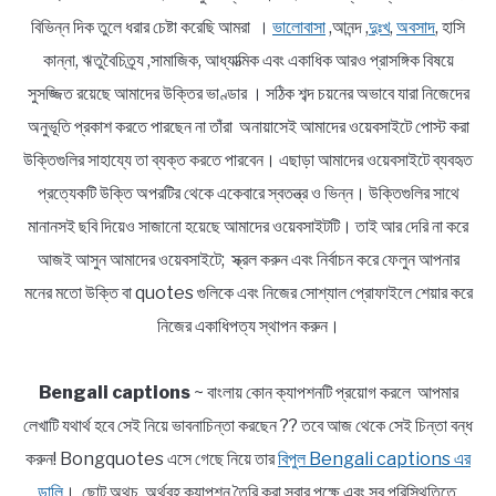
বিভিন্ন দিক তুলে ধরার চেষ্টা করেছি আমরা ।
ভালোবাসা
,আনন্দ ,
দুঃখ
,
অবসাদ
, হাসি
কান্না, ঋতুবৈচিত্র্য ,সামাজিক, আধ্যাত্মিক এবং একাধিক আরও প্রাসঙ্গিক বিষয়ে
সুসজ্জিত রয়েছে আমাদের উক্তির ভাণ্ডার । সঠিক শব্দ চয়নের অভাবে যারা নিজেদের
অনুভূতি প্রকাশ করতে পারছেন না তাঁরা অনায়াসেই আমাদের ওয়েবসাইটে পোস্ট করা
উক্তিগুলির সাহায্যে তা ব্যক্ত করতে পারবেন। এছাড়া আমাদের ওয়েবসাইটে ব্যবহৃত
প্রত্যেকটি উক্তি অপরটির থেকে একেবারে স্বতন্ত্র ও ভিন্ন। উক্তিগুলির সাথে
মানানসই ছবি দিয়েও সাজানো হয়েছে আমাদের ওয়েবসাইটটি। তাই আর দেরি না করে
আজই আসুন আমাদের ওয়েবসাইটে; স্ক্রল করুন এবং নির্বাচন করে ফেলুন আপনার
মনের মতো উক্তি বা quotes গুলিকে এবং নিজের সোশ্যাল প্রোফাইলে শেয়ার করে
নিজের একাধিপত্য স্থাপন করুন।
Bengali captions
~ বাংলায় কোন ক্যাপশনটি প্রয়োগ করলে আপমার
লেখাটি যথার্থ হবে সেই নিয়ে ভাবনাচিন্তা করছেন ?? তবে আজ থেকে সেই চিন্তা বন্ধ
করুন! Bongquotes এসে গেছে নিয়ে তার
বিপুল Bengali captions এর
ডালি
। ছোট অথচ অর্থবহ ক্যাপশন তৈরি করা সবার পক্ষে এবং সব পরিস্থিতিতে