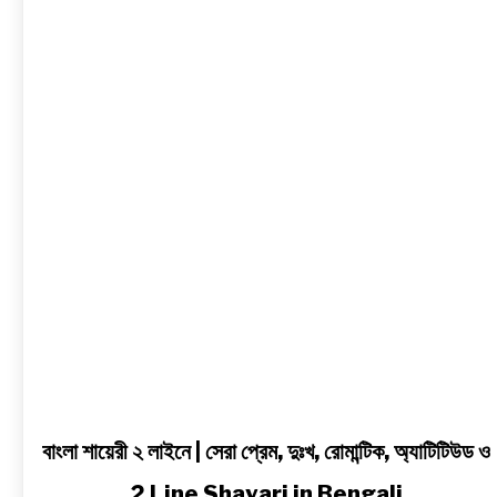
শায়েরী
২
লাইনে
|
সেরা
প্রেম,
দুঃখ,
রোমান্টিক,
অ্যাটিটিউড
ও
2
Line
Shayari
in
Bengali
বাংলা শায়েরী ২ লাইনে | সেরা প্রেম, দুঃখ, রোমান্টিক, অ্যাটিটিউড ও
2 Line Shayari in Bengali