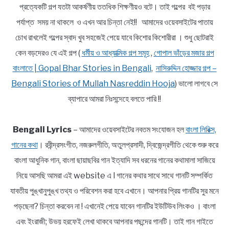
প্রত্যেকটি গল্প যতটা আকর্ষণীয় ততধিক শিক্ষণীয়ও বটে। তাই গল্পের বই পড়ার
পর্যাপ্ত সময় না থাকলে ও এখন আর চিন্তা নেই!! আমাদের ওয়েবসাইটের পাতায়
চোখ রাখলেই গল্পের স্বাদ খুব সহজেই পেয়ে যাবে কিশোর কিশোরীরা । শুধু ছোটরাই
কেন বড়দেরও যে এই গল্প (
ধর্মীয় ও আধ্যাত্মিক গল্প সমূহ
,
গোপাল ভাঁড়ের মজার গল্প
বাংলাতে | Gopal Bhar Stories in Bengali
,
নাসিরুদ্দিন হোজ্জার গল্প –
Bengali Stories of Mullah Nasreddin Hooja
) ভালো লাগবে সে
ব্যাপারে আমরা নিঃসন্দেহে বলতে পারি !!
Bengali Lyrics
– আমাদের ওয়েবসাইটের নবতম সংযোজন হল
বাংলা লিরিক্স,
গানের কথা
। রবীন্দ্রসংগীত, নজরুলগীতি, অতুলপ্রসাদী, দ্বিজেন্দ্রগীতি থেকে শুরু করে
বাংলা আধুনিক গান, বাংলা ছায়াছবির গান ইত্যাদি সব ধরনের গানের কথামালা সাজিয়ে
নিয়ে আসছি আমরা এই website এ l গানের কথার সাথে সাথে গানটি সম্পর্কিত
যাবতীয় পুঙ্খানুপুঙ্খ তথ্য ও পরিবেশন করা হবে এখানে। আপনার প্রিয় গানটির সুর মনে
পড়ছেনা? চিন্তা করবেন না ! এখানেই পেয়ে যাবেন গানটির ইউটিউব লিংকও । বাংলা
এবং ইংরাজী; উভয় হরফেই লেখা থাকবে আপনার পছন্দের গানটি। তাই গান গাইতে