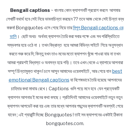
Bengali captions
~ বাংলায় কোন ক্যাপশনটি প্রয়োগ করলে আপমার
লেখাটি যথার্থ হবে সেই নিয়ে ভাবনাচিন্তা করছেন ?? তবে আজ থেকে সেই চিন্তা বন্ধ
করুন! Bongquotes এসে গেছে নিয়ে তার
বিপুল Bengali captions এর
ডালি
। ছোট অথচ অর্থবহ ক্যাপশন তৈরি করা সবার পক্ষে এবং সব পরিস্থিতিতে
সম্ভবপর হয়ে ওঠে না । তখন বিভ্রান্ত হয়ে আমরা বিভিন্ন সাইটে গিয়ে অনুসন্ধান
করতে শুরু করে দি; কিন্তু যখন তাও মনের মতো ক্যাপশন খুঁজে পাওয়া যায় না তখন
আমরা প্রায়শই বিধ্বস্ত ও অবসন্ন হয়ে পড়ি। তবে এখন থেকে এ ব্যাপারে আপনারা
সম্পূর্ণ চিন্তামুক্ত থাকুন ! চলে আসুন আমাদের ওয়েবসাইটে , আর পেয়ে যান
best
emotional Bengali captions
যা বিশেষভাবে তৈরি হয়েছে আপনাদের
চাহিদার কথা মাথায় রেখে। Captions গুলি পড়ে মনে হবে যেন প্রত্যেকটি
ক্যাপশন আপনার ই মনের কথা বলছে। প্রতিদিনই আমাদের ওয়েবসাইটে নতুন নতুন
ক্যাপশন আপডেট করা হয় এবং তার মধ্যে আপনার পছন্দের ক্যাপশনটি অবশ্যই পেয়ে
যাবেন ; এই গ্যারান্টি দিচ্ছে Bongquotes ! তাই সব ক্যাপশনের একটাই ঠিকানা
bongquotes.com.