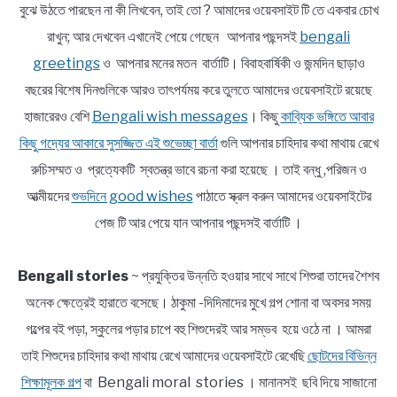
বুঝে উঠতে পারছেন না কী লিখবেন, তাই তো ? আমাদের ওয়েবসাইট টি তে একবার চোখ
রাখুন; আর দেখবেন এখানেই পেয়ে গেছেন আপনার পছন্দসই
bengali
greetings
ও আপনার মনের মতন বার্তাটি। বিবাহবার্ষিকী ও জন্মদিন ছাড়াও
বছরের বিশেষ দিনগুলিকে আরও তাৎপর্যময় করে তুলতে আমাদের ওয়েবসাইটে রয়েছে
হাজারেরও বেশি
Bengali wish messages
। কিছু
কাব্যিক ভঙ্গিতে আবার
কিছু গদ্যের আকারে সুসজ্জিত এই শুভেচ্ছা বার্তা
গুলি আপনার চাহিদার কথা মাথায় রেখে
রুচিসম্মত ও প্রত্যেকটি স্বতন্ত্র ভাবে রচনা করা হয়েছে । তাই বন্ধু ,পরিজন ও
আত্মীয়দের
শুভদিনে good wishes
পাঠাতে স্ক্রল করুন আমাদের ওয়েবসাইটের
পেজ টি আর পেয়ে যান আপনার পছন্দসই বার্তাটি ।
Bengali stories
~ প্রযুক্তির উন্নতি হওয়ার সাথে সাথে শিশুরা তাদের শৈশব
অনেক ক্ষেত্রেই হারাতে বসেছে। ঠাকুমা -দিদিমাদের মুখে গল্প শোনা বা অবসর সময়
গল্পের বই পড়া, স্কুলের পড়ার চাপে বহু শিশুদেরই আর সম্ভব হয়ে ওঠে না । আমরা
তাই শিশুদের চাহিদার কথা মাথায় রেখে আমাদের ওয়েবসাইটে রেখেছি
ছোটদের বিভিন্ন
শিক্ষামূলক গল্প
বা Bengali moral stories । মানানসই ছবি দিয়ে সাজানো