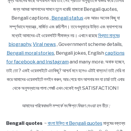
মূল্য আমাদের কাছে অপরিসীম আর তাই সেই প্রতিটি অনুভূতিকে বাঙ্ময় করে তোলার
জন্য আমরা আপনাদের সামনে তুলে ধরেছি হাজারো Bengali quotes,
Bengali captions ,
Bengali status
এবং আরও অনেক কিছু যা
সম্পূর্ণভাবে স্বতন্ত্র , মার্জিত এবং রুচিশীল। তবে শুধুমাত্র উক্তি এবং ক্যাপশনের
মধ্যেই আমাদের এই ওয়েবসাইট সীমাবদ্ধ নয়। এখানে রয়েছে
বিখ্যাত মানুষের
biography
,
Viral news
, Government scheme details,
Bengali moral stories
, Bengali jokes, English
captions
for facebook and Instagram
and many more. অবাক হচ্ছেন,
তাই তো ? একই ওয়েবসাইটে এতকিছু? আশ্চর্য মনে হলেও এটাই বাস্তব ! তাই দেরি না
করে আমাদের ওয়েবসাইটে লগইন করুন, আর পেয়ে যান আপনার মন যা চায়! তাই এবার
থেকে অনুসন্ধানের পালা শেষ!! এখন থেকেই শুধুই SATISFACTION !
আমাদের পরিষেবাগুলি সম্পর্কে সংক্ষিপ্ত বিবরণ দেওয়া হল নীচে :
Bengali quotes
~
বাংলা উক্তি বা Bengali quotes
মানুষের বক্তব্য