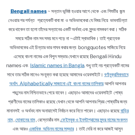
Bengali names
~ সন্তান ভূমিষ্ঠ হওয়ার আগে থেকে এবং শিশুটির জন্ম
নেওয়ার পর পর্যন্ত প্রত্যেকটি বাবা মা ও অভিভাবকেরা যে বিষয় নিয়ে ভাবনাচিন্তা
করে থাকেন তা হলো তাঁদের সন্তানের একটি অর্থবহ এবং সুন্দর নামকরণ করা। সঠিক
সময়ে সঠিক নাম সব সময় মনে পড়ে না ~এটাই স্বাভাবিক। তাই প্রত্যেক
অভিভাবকের এই চিন্তার ভার লাঘব করার জন্য bongquotes সাজিয়ে নিয়ে
এসেছে বাংলা নামের এক বিপুল সম্ভার যেখানে রয়েছে Bengali Hindu
names এবং
Islamic names in Bangla
. শুধু তাই নয় প্রত্যেকটি নামের
সাথে তার সঠিক মানেও সংযুক্ত করা হয়েছে আমাদের ওয়েবসাইটে।
বর্ণানুক্রমিকভাবে
অর্থাৎ Alphabetically সাজানো এই বাংলা নামের তালিকায়
আপনি আপনার
পছন্দের নাম নিশ্চিতভাবে পেয়ে যাবেন। এছাড়াও আমাদের ওয়েবসাইটে পোষ্য
প্রাণীদের নামের তালিকাও রয়েছে যেখান থেকে আপনি আপনার প্রিয় পোষ্যটির জন্য
মানানসই ও অর্থবহ নাম অনায়াসেই নির্বাচন করে নিতে পারেন। এছাড়াও রয়েছে
বাড়ির
নাম
,
দোকানের নাম
, রেস্তোরাঁর নাম ,
ফেইসবুক ও ইনস্টাগ্রামের সুন্দর নামের সংকলন
এবং আরও
একাধিক অভিনব নামের সম্ভার
। তাই দেরি না করে আজই আসুন