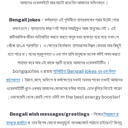
আমাদের ওয়েবসাইটে আর যাচাই করে নিন আমাদের অভিনবত্ব ।
Bengali jokes
~ কর্মব্যস্ত এই পৃথিবীতে হাস্যরসবোধ প্রায় উঠেই গেছে
বললে চলে। ব্যস্ততার কারণে বই পড়ার সময়টুকুও আজ মানুষের নেই । এই
রুটিনমাফিক জীবন অতিবাহিত করতে করতে মানুষ যখন ক্লান্ত হয়ে পড়ে তখন সে
খোঁজে দুদণ্ড প্রশান্তি। এ ক্ষেত্রে নির্ভেজাল হাস্যরসের বিকল্প বোধহয় আর কিছুই
হতে পারে না। মনের প্রফুল্লতা ও এক গাল হাসি মানুষকে অনেক কষ্টই লাঘব করতে
সাহায্য করে আর এই কাজে ব্রতী হয়েছে আমাদের ওয়েবসাইটটিও ।
bongquotes এ রয়েছে
সুনির্বাচিত Bengali jokes এর এক বিপুল
কালেকশন
। ট্রামে ,বাসে, অফিসে বা কর্মক্ষেত্রে যখনই অবসর পাবেন তখনই আমাদের
ওয়েবসাইটটি খুলে একবার আমাদের জোকসের বর্ণময় পাতায় চোখ বুলিয়ে নিতেই পারেন
; একঘেয়েমি থেকে রেহাই পেতে এটাই হল the best energy booster!
Bengali wish messages/greetings
~ নিজের
প্রিয়জন বা
বন্ধুকে জন্মদিন
বা তার বিশেষ কোনো শুভমুহূর্তে শুভেচ্ছাবার্তা পাঠাতে চাইছেন? কিন্তু