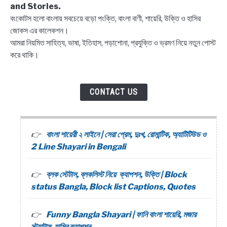
NEWS
and Stories.
বংকোটস হলো বাংলায় সবচেয়ে বড়ো পংক্তি, বাংলা বাণী, শায়েরি, উক্তি ও হাসির
জোকস এর কালেকশন।
BENGALI LYRICS
আমরা নিয়মিত সাহিত্য, ভাষা, ইতিহাস, পড়াশোনা, প্রযুক্তি ও ভ্রমণ নিয়ে নতুন পোস্ট
করে থাকি।
BENGALI NAMES
BENGALI STORIES
CONTACT US
বাংলা শায়েরী ২ লাইনে | সেরা প্রেম, দুঃখ, রোমান্টিক, অ্যাটিটিউড ও
2 Line Shayari in Bengali
ব্লক স্টেটাস, ব্লকলিস্ট নিয়ে ক্যাপশন, উক্তি | Block
status Bangla, Block list Captions, Quotes
Funny Bangla Shayari | ফানি বাংলা শায়েরি, মজার
স্ট্যাটাস, হাসির ক্যাপশন