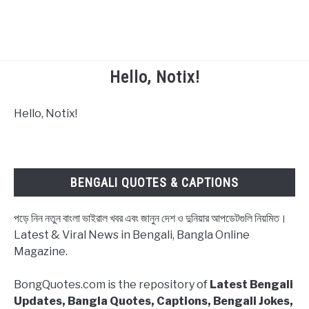
Hello, Notix!
TECHNOLOGY
Hello, Notix!
HEALTH & LIFESTYLE
BIOGRAPHY
BENGALI QUOTES & CAPTIONS
EDUCATIONAL
পড়ে নিন নতুন বাংলা ভাইরাল খবর এবং জানুন দেশ ও দুনিয়ার আপডেটগুলি নিয়মিত।
BENGALI WISHES
Latest & Viral News in Bengali, Bangla Online
Magazine.
QUOTES & CAPTIONS
BongQuotes.com is the repository of
Latest Bengali
Updates, Bangla Quotes, Captions, Bengali Jokes,