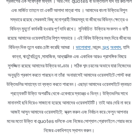
প্রকাশের এক সর্বোৎকৃষ্ট মাধ্যম । আর সেই quotes বা উক্তিগুলি যদি হয় রুচিশীল
এবং মার্জিত তাহলে তা একটি আলাদা মাত্রা পায় । আমাদের বাংলা উক্তির বিপুল
সম্ভারে রয়েছে সেরকমই কিছু মনোগ্রাহী বিষয়সমূহ যা জীবনের বিভিন্ন ক্ষেত্রে ও
বিভিন্ন মুহূর্তে কার্যকরী হওয়ার পূর্ণ দাবি রাখে। সুনির্বাচিত উক্তির সংকলন ও বাণী
রয়েছে আমাদের ওয়েবসাইটের বিপুল সম্ভারে । এই বিবিধ উক্তির মধ্য দিয়ে জীবনের
বিভিন্ন দিক তুলে ধরার চেষ্টা করেছি আমরা ।
ভালোবাসা
,আনন্দ ,
দুঃখ
,
অবসাদ
, হাসি
কান্না, ঋতুবৈচিত্র্য ,সামাজিক, আধ্যাত্মিক এবং একাধিক আরও প্রাসঙ্গিক বিষয়ে
সুসজ্জিত রয়েছে আমাদের উক্তির ভাণ্ডার । সঠিক শব্দ চয়নের অভাবে যারা নিজেদের
অনুভূতি প্রকাশ করতে পারছেন না তাঁরা অনায়াসেই আমাদের ওয়েবসাইটে পোস্ট করা
উক্তিগুলির সাহায্যে তা ব্যক্ত করতে পারবেন। এছাড়া আমাদের ওয়েবসাইটে ব্যবহৃত
প্রত্যেকটি উক্তি অপরটির থেকে একেবারে স্বতন্ত্র ও ভিন্ন। উক্তিগুলির সাথে
মানানসই ছবি দিয়েও সাজানো হয়েছে আমাদের ওয়েবসাইটটি। তাই আর দেরি না করে
আজই আসুন আমাদের ওয়েবসাইটে; স্ক্রল করুন এবং নির্বাচন করে ফেলুন আপনার
মনের মতো উক্তি বা quotes গুলিকে এবং নিজের সোশ্যাল প্রোফাইলে শেয়ার করে
নিজের একাধিপত্য স্থাপন করুন।