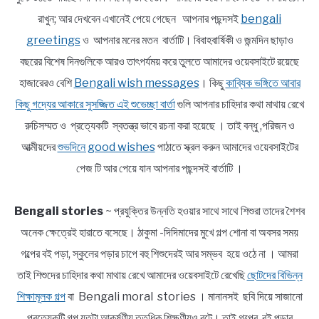
রাখুন; আর দেখবেন এখানেই পেয়ে গেছেন আপনার পছন্দসই
bengali
greetings
ও আপনার মনের মতন বার্তাটি। বিবাহবার্ষিকী ও জন্মদিন ছাড়াও
বছরের বিশেষ দিনগুলিকে আরও তাৎপর্যময় করে তুলতে আমাদের ওয়েবসাইটে রয়েছে
হাজারেরও বেশি
Bengali wish messages
। কিছু
কাব্যিক ভঙ্গিতে আবার
কিছু গদ্যের আকারে সুসজ্জিত এই শুভেচ্ছা বার্তা
গুলি আপনার চাহিদার কথা মাথায় রেখে
রুচিসম্মত ও প্রত্যেকটি স্বতন্ত্র ভাবে রচনা করা হয়েছে । তাই বন্ধু ,পরিজন ও
আত্মীয়দের
শুভদিনে good wishes
পাঠাতে স্ক্রল করুন আমাদের ওয়েবসাইটের
পেজ টি আর পেয়ে যান আপনার পছন্দসই বার্তাটি ।
Bengali stories
~ প্রযুক্তির উন্নতি হওয়ার সাথে সাথে শিশুরা তাদের শৈশব
অনেক ক্ষেত্রেই হারাতে বসেছে। ঠাকুমা -দিদিমাদের মুখে গল্প শোনা বা অবসর সময়
গল্পের বই পড়া, স্কুলের পড়ার চাপে বহু শিশুদেরই আর সম্ভব হয়ে ওঠে না । আমরা
তাই শিশুদের চাহিদার কথা মাথায় রেখে আমাদের ওয়েবসাইটে রেখেছি
ছোটদের বিভিন্ন
শিক্ষামূলক গল্প
বা Bengali moral stories । মানানসই ছবি দিয়ে সাজানো
প্রত্যেকটি গল্প যতটা আকর্ষণীয় ততধিক শিক্ষণীয়ও বটে। তাই গল্পের বই পড়ার