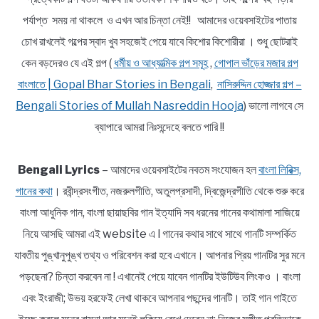
পর্যাপ্ত সময় না থাকলে ও এখন আর চিন্তা নেই!! আমাদের ওয়েবসাইটের পাতায়
চোখ রাখলেই গল্পের স্বাদ খুব সহজেই পেয়ে যাবে কিশোর কিশোরীরা । শুধু ছোটরাই
কেন বড়দেরও যে এই গল্প (
ধর্মীয় ও আধ্যাত্মিক গল্প সমূহ
,
গোপাল ভাঁড়ের মজার গল্প
বাংলাতে | Gopal Bhar Stories in Bengali
,
নাসিরুদ্দিন হোজ্জার গল্প –
Bengali Stories of Mullah Nasreddin Hooja
) ভালো লাগবে সে
ব্যাপারে আমরা নিঃসন্দেহে বলতে পারি !!
Bengali Lyrics
– আমাদের ওয়েবসাইটের নবতম সংযোজন হল
বাংলা লিরিক্স,
গানের কথা
। রবীন্দ্রসংগীত, নজরুলগীতি, অতুলপ্রসাদী, দ্বিজেন্দ্রগীতি থেকে শুরু করে
বাংলা আধুনিক গান, বাংলা ছায়াছবির গান ইত্যাদি সব ধরনের গানের কথামালা সাজিয়ে
নিয়ে আসছি আমরা এই website এ l গানের কথার সাথে সাথে গানটি সম্পর্কিত
যাবতীয় পুঙ্খানুপুঙ্খ তথ্য ও পরিবেশন করা হবে এখানে। আপনার প্রিয় গানটির সুর মনে
পড়ছেনা? চিন্তা করবেন না ! এখানেই পেয়ে যাবেন গানটির ইউটিউব লিংকও । বাংলা
এবং ইংরাজী; উভয় হরফেই লেখা থাকবে আপনার পছন্দের গানটি। তাই গান গাইতে