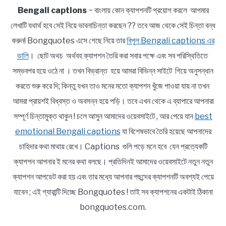
Bengali captions
~ বাংলায় কোন ক্যাপশনটি প্রয়োগ করলে আপমার
লেখাটি যথার্থ হবে সেই নিয়ে ভাবনাচিন্তা করছেন ?? তবে আজ থেকে সেই চিন্তা বন্ধ
করুন! Bongquotes এসে গেছে নিয়ে তার
বিপুল Bengali captions এর
ডালি
। ছোট অথচ অর্থবহ ক্যাপশন তৈরি করা সবার পক্ষে এবং সব পরিস্থিতিতে
সম্ভবপর হয়ে ওঠে না । তখন বিভ্রান্ত হয়ে আমরা বিভিন্ন সাইটে গিয়ে অনুসন্ধান
করতে শুরু করে দি; কিন্তু যখন তাও মনের মতো ক্যাপশন খুঁজে পাওয়া যায় না তখন
আমরা প্রায়শই বিধ্বস্ত ও অবসন্ন হয়ে পড়ি। তবে এখন থেকে এ ব্যাপারে আপনারা
সম্পূর্ণ চিন্তামুক্ত থাকুন ! চলে আসুন আমাদের ওয়েবসাইটে , আর পেয়ে যান
best
emotional Bengali captions
যা বিশেষভাবে তৈরি হয়েছে আপনাদের
চাহিদার কথা মাথায় রেখে। Captions গুলি পড়ে মনে হবে যেন প্রত্যেকটি
ক্যাপশন আপনার ই মনের কথা বলছে। প্রতিদিনই আমাদের ওয়েবসাইটে নতুন নতুন
ক্যাপশন আপডেট করা হয় এবং তার মধ্যে আপনার পছন্দের ক্যাপশনটি অবশ্যই পেয়ে
যাবেন ; এই গ্যারান্টি দিচ্ছে Bongquotes ! তাই সব ক্যাপশনের একটাই ঠিকানা
bongquotes.com.