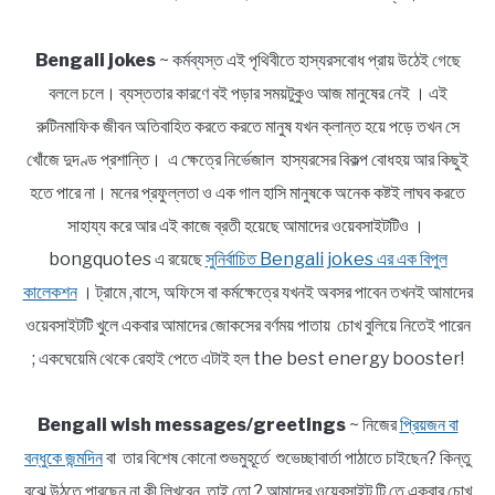
Bengali jokes
~ কর্মব্যস্ত এই পৃথিবীতে হাস্যরসবোধ প্রায় উঠেই গেছে
বললে চলে। ব্যস্ততার কারণে বই পড়ার সময়টুকুও আজ মানুষের নেই । এই
রুটিনমাফিক জীবন অতিবাহিত করতে করতে মানুষ যখন ক্লান্ত হয়ে পড়ে তখন সে
খোঁজে দুদণ্ড প্রশান্তি। এ ক্ষেত্রে নির্ভেজাল হাস্যরসের বিকল্প বোধহয় আর কিছুই
হতে পারে না। মনের প্রফুল্লতা ও এক গাল হাসি মানুষকে অনেক কষ্টই লাঘব করতে
সাহায্য করে আর এই কাজে ব্রতী হয়েছে আমাদের ওয়েবসাইটটিও ।
bongquotes এ রয়েছে
সুনির্বাচিত Bengali jokes এর এক বিপুল
কালেকশন
। ট্রামে ,বাসে, অফিসে বা কর্মক্ষেত্রে যখনই অবসর পাবেন তখনই আমাদের
ওয়েবসাইটটি খুলে একবার আমাদের জোকসের বর্ণময় পাতায় চোখ বুলিয়ে নিতেই পারেন
; একঘেয়েমি থেকে রেহাই পেতে এটাই হল the best energy booster!
Bengali wish messages/greetings
~ নিজের
প্রিয়জন বা
বন্ধুকে জন্মদিন
বা তার বিশেষ কোনো শুভমুহূর্তে শুভেচ্ছাবার্তা পাঠাতে চাইছেন? কিন্তু
বুঝে উঠতে পারছেন না কী লিখবেন, তাই তো ? আমাদের ওয়েবসাইট টি তে একবার চোখ