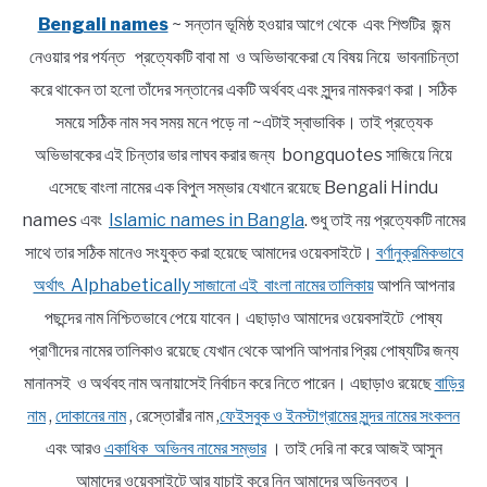
Bengali names
~ সন্তান ভূমিষ্ঠ হওয়ার আগে থেকে এবং শিশুটির জন্ম
নেওয়ার পর পর্যন্ত প্রত্যেকটি বাবা মা ও অভিভাবকেরা যে বিষয় নিয়ে ভাবনাচিন্তা
করে থাকেন তা হলো তাঁদের সন্তানের একটি অর্থবহ এবং সুন্দর নামকরণ করা। সঠিক
সময়ে সঠিক নাম সব সময় মনে পড়ে না ~এটাই স্বাভাবিক। তাই প্রত্যেক
অভিভাবকের এই চিন্তার ভার লাঘব করার জন্য bongquotes সাজিয়ে নিয়ে
এসেছে বাংলা নামের এক বিপুল সম্ভার যেখানে রয়েছে Bengali Hindu
names এবং
Islamic names in Bangla
. শুধু তাই নয় প্রত্যেকটি নামের
সাথে তার সঠিক মানেও সংযুক্ত করা হয়েছে আমাদের ওয়েবসাইটে।
বর্ণানুক্রমিকভাবে
অর্থাৎ Alphabetically সাজানো এই বাংলা নামের তালিকায়
আপনি আপনার
পছন্দের নাম নিশ্চিতভাবে পেয়ে যাবেন। এছাড়াও আমাদের ওয়েবসাইটে পোষ্য
প্রাণীদের নামের তালিকাও রয়েছে যেখান থেকে আপনি আপনার প্রিয় পোষ্যটির জন্য
মানানসই ও অর্থবহ নাম অনায়াসেই নির্বাচন করে নিতে পারেন। এছাড়াও রয়েছে
বাড়ির
নাম
,
দোকানের নাম
, রেস্তোরাঁর নাম ,
ফেইসবুক ও ইনস্টাগ্রামের সুন্দর নামের সংকলন
এবং আরও
একাধিক অভিনব নামের সম্ভার
। তাই দেরি না করে আজই আসুন
আমাদের ওয়েবসাইটে আর যাচাই করে নিন আমাদের অভিনবত্ব ।