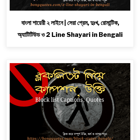
link
বাংলা শায়েরী ২ লাইনে | সেরা প্রেম, দুঃখ, রোমান্টিক,
to
অ্যাটিটিউড ও 2 Line Shayari in Bengali
বাংলা
শায়েরী
২
লাইনে
|
সেরা
প্রেম,
দুঃখ,
রোমান্টিক,
অ্যাটিটিউড
ও
2
Line
Shayari