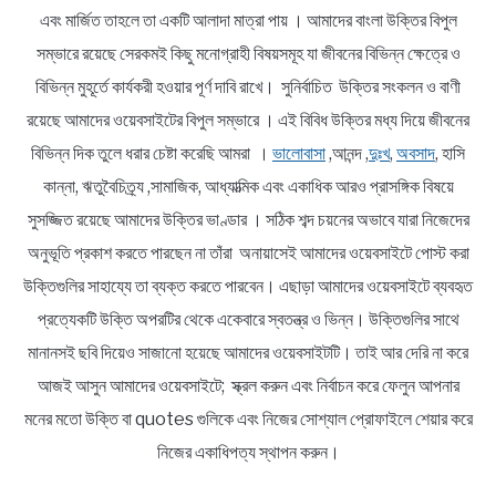
এবং মার্জিত তাহলে তা একটি আলাদা মাত্রা পায় । আমাদের বাংলা উক্তির বিপুল
সম্ভারে রয়েছে সেরকমই কিছু মনোগ্রাহী বিষয়সমূহ যা জীবনের বিভিন্ন ক্ষেত্রে ও
বিভিন্ন মুহূর্তে কার্যকরী হওয়ার পূর্ণ দাবি রাখে। সুনির্বাচিত উক্তির সংকলন ও বাণী
রয়েছে আমাদের ওয়েবসাইটের বিপুল সম্ভারে । এই বিবিধ উক্তির মধ্য দিয়ে জীবনের
বিভিন্ন দিক তুলে ধরার চেষ্টা করেছি আমরা ।
ভালোবাসা
,আনন্দ ,
দুঃখ
,
অবসাদ
, হাসি
কান্না, ঋতুবৈচিত্র্য ,সামাজিক, আধ্যাত্মিক এবং একাধিক আরও প্রাসঙ্গিক বিষয়ে
সুসজ্জিত রয়েছে আমাদের উক্তির ভাণ্ডার । সঠিক শব্দ চয়নের অভাবে যারা নিজেদের
অনুভূতি প্রকাশ করতে পারছেন না তাঁরা অনায়াসেই আমাদের ওয়েবসাইটে পোস্ট করা
উক্তিগুলির সাহায্যে তা ব্যক্ত করতে পারবেন। এছাড়া আমাদের ওয়েবসাইটে ব্যবহৃত
প্রত্যেকটি উক্তি অপরটির থেকে একেবারে স্বতন্ত্র ও ভিন্ন। উক্তিগুলির সাথে
মানানসই ছবি দিয়েও সাজানো হয়েছে আমাদের ওয়েবসাইটটি। তাই আর দেরি না করে
আজই আসুন আমাদের ওয়েবসাইটে; স্ক্রল করুন এবং নির্বাচন করে ফেলুন আপনার
মনের মতো উক্তি বা quotes গুলিকে এবং নিজের সোশ্যাল প্রোফাইলে শেয়ার করে
নিজের একাধিপত্য স্থাপন করুন।