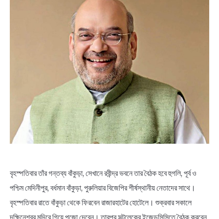
NEWS
BENGALI LYRICS
BENGALI NAMES
BENGALI STORIES
বৃহস্পতিবার তাঁর গন্তব্য বাঁকুড়া, সেখানে রবীন্দ্র ভবনে তার বৈঠক হবে হুগলি, পূর্ব ও
পশ্চিম মেদিনীপুর, বর্ধমান বাঁকুড়া, পুরুলিয়ার বিজেপির শীর্ষস্থানীয় নেতাদের সাথে।
বৃহস্পতিবার রাতে বাঁকুড়া থেকে ফিরবেন রাজারহাটের হোটেলে। শুক্রবার সকালে
দক্ষিনেশ্বর মন্দিরে গিয়ে পুজো দেবেন। তারপর সল্টলেকের ইজেডসিসিতে বৈঠক করবেন