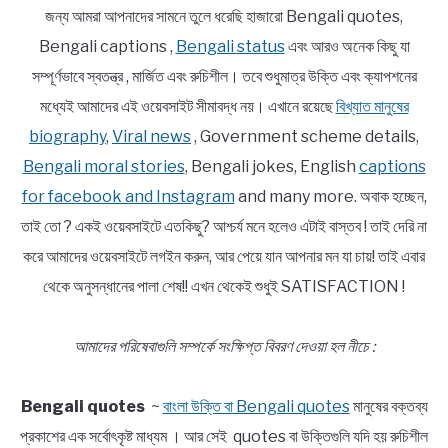
জন্য আমরা আপনাদের সামনে তুলে ধরেছি হাজারো Bengali quotes,
Bengali captions ,
Bengali status
এবং আরও অনেক কিছু যা
সম্পূর্ণভাবে স্বতন্ত্র , মার্জিত এবং রুচিশীল। তবে শুধুমাত্র উক্তি এবং ক্যাপশনের
মধ্যেই আমাদের এই ওয়েবসাইট সীমাবদ্ধ নয়। এখানে রয়েছে
বিখ্যাত মানুষের
biography
,
Viral news
, Government scheme details,
Bengali moral stories
, Bengali jokes, English
captions
for facebook and Instagram
and many more. অবাক হচ্ছেন,
তাই তো ? একই ওয়েবসাইটে এতকিছু? আশ্চর্য মনে হলেও এটাই বাস্তব ! তাই দেরি না
করে আমাদের ওয়েবসাইটে লগইন করুন, আর পেয়ে যান আপনার মন যা চায়! তাই এবার
থেকে অনুসন্ধানের পালা শেষ!! এখন থেকেই শুধুই SATISFACTION !
আমাদের পরিষেবাগুলি সম্পর্কে সংক্ষিপ্ত বিবরণ দেওয়া হল নীচে :
Bengali quotes
~
বাংলা উক্তি বা Bengali quotes
মানুষের বক্তব্য
প্রকাশের এক সর্বোৎকৃষ্ট মাধ্যম । আর সেই quotes বা উক্তিগুলি যদি হয় রুচিশীল