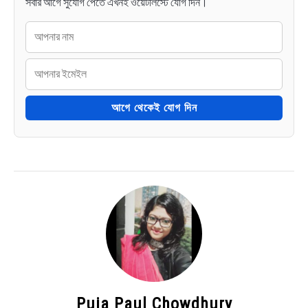
সবার আগে সুযোগ পেতে এখনই ওয়েটলিস্টে যোগ দিন।
আগে থেকেই যোগ দিন
Puja Paul Chowdhury