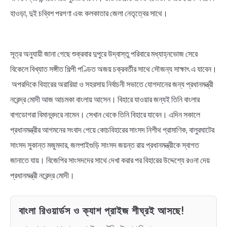
হাওড়া, দুই চব্বিশ পরগণা এবং কলকাতার জেলা নেতৃত্বের সাথে।
সূত্র অনুযায়ী জানা গেছে শুক্রবার দুপুরে উদ্বাস্তু পরিবারে মধ্যাহ্নভোজ সেরে
বিকেলে বিখ্যাত সঙ্গীত শিল্পী পণ্ডিত অজয় চক্রবর্তীর সাথে সৌজন্য সাক্ষাৎ এ যাবেন।
অপরদিকে বিহারের অরারিয়া ও সহরসায় নির্বাচনী সভাতে যোগদানের জন্য প্রধানমন্ত্রী
নরেন্দ্র মোদী আজ আচমকা বাংলায় আসেন। বিহারে যাওয়ার জন্যই তিনি বাংলার
বাগডোগরা বিমানবন্দরে নামেন। সেখান থেকে তিনি বিহারে যাবেন। এদিন সকালে
প্রধানমন্ত্রীর আগমনের সংবাদ পেয়ে কোচবিহারের সাংসদ নিশীথ প্রামাণিক, বালুরঘাটের
সাংসদ সুকান্ত মজুমদার, জলপাইগুড়ি সাংসদ জয়ন্ত রায় প্রধানমন্ত্রীকে স্বাগত
জানাতে যায়। বিজেপির সাংসদদের সাথে দেখা করার পর বিহারের উদ্দেশ্যে রওনা দেয়
প্রধানমন্ত্রী নরেন্দ্র মোদী।
বাংলা রিওয়ার্ডস ও ক্যাশ প্রাইজ শীঘ্রই আসছে!