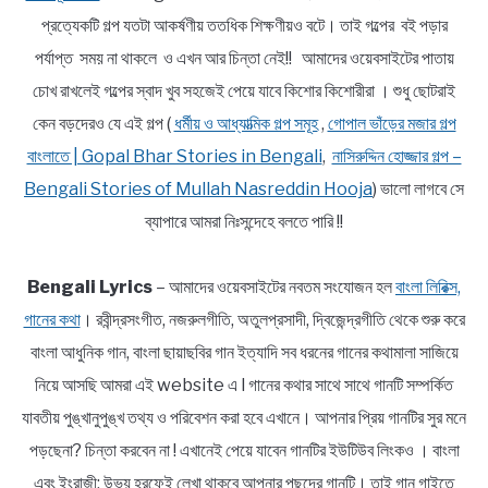
প্রত্যেকটি গল্প যতটা আকর্ষণীয় ততধিক শিক্ষণীয়ও বটে। তাই গল্পের বই পড়ার
পর্যাপ্ত সময় না থাকলে ও এখন আর চিন্তা নেই!! আমাদের ওয়েবসাইটের পাতায়
চোখ রাখলেই গল্পের স্বাদ খুব সহজেই পেয়ে যাবে কিশোর কিশোরীরা । শুধু ছোটরাই
কেন বড়দেরও যে এই গল্প (
ধর্মীয় ও আধ্যাত্মিক গল্প সমূহ
,
গোপাল ভাঁড়ের মজার গল্প
বাংলাতে | Gopal Bhar Stories in Bengali
,
নাসিরুদ্দিন হোজ্জার গল্প –
Bengali Stories of Mullah Nasreddin Hooja
) ভালো লাগবে সে
ব্যাপারে আমরা নিঃসন্দেহে বলতে পারি !!
Bengali Lyrics
– আমাদের ওয়েবসাইটের নবতম সংযোজন হল
বাংলা লিরিক্স,
গানের কথা
। রবীন্দ্রসংগীত, নজরুলগীতি, অতুলপ্রসাদী, দ্বিজেন্দ্রগীতি থেকে শুরু করে
বাংলা আধুনিক গান, বাংলা ছায়াছবির গান ইত্যাদি সব ধরনের গানের কথামালা সাজিয়ে
নিয়ে আসছি আমরা এই website এ l গানের কথার সাথে সাথে গানটি সম্পর্কিত
যাবতীয় পুঙ্খানুপুঙ্খ তথ্য ও পরিবেশন করা হবে এখানে। আপনার প্রিয় গানটির সুর মনে
পড়ছেনা? চিন্তা করবেন না ! এখানেই পেয়ে যাবেন গানটির ইউটিউব লিংকও । বাংলা
এবং ইংরাজী; উভয় হরফেই লেখা থাকবে আপনার পছন্দের গানটি। তাই গান গাইতে