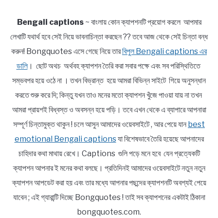
Bengali captions
~ বাংলায় কোন ক্যাপশনটি প্রয়োগ করলে আপমার
লেখাটি যথার্থ হবে সেই নিয়ে ভাবনাচিন্তা করছেন ?? তবে আজ থেকে সেই চিন্তা বন্ধ
করুন! Bongquotes এসে গেছে নিয়ে তার
বিপুল Bengali captions এর
ডালি
। ছোট অথচ অর্থবহ ক্যাপশন তৈরি করা সবার পক্ষে এবং সব পরিস্থিতিতে
সম্ভবপর হয়ে ওঠে না । তখন বিভ্রান্ত হয়ে আমরা বিভিন্ন সাইটে গিয়ে অনুসন্ধান
করতে শুরু করে দি; কিন্তু যখন তাও মনের মতো ক্যাপশন খুঁজে পাওয়া যায় না তখন
আমরা প্রায়শই বিধ্বস্ত ও অবসন্ন হয়ে পড়ি। তবে এখন থেকে এ ব্যাপারে আপনারা
সম্পূর্ণ চিন্তামুক্ত থাকুন ! চলে আসুন আমাদের ওয়েবসাইটে , আর পেয়ে যান
best
emotional Bengali captions
যা বিশেষভাবে তৈরি হয়েছে আপনাদের
চাহিদার কথা মাথায় রেখে। Captions গুলি পড়ে মনে হবে যেন প্রত্যেকটি
ক্যাপশন আপনার ই মনের কথা বলছে। প্রতিদিনই আমাদের ওয়েবসাইটে নতুন নতুন
ক্যাপশন আপডেট করা হয় এবং তার মধ্যে আপনার পছন্দের ক্যাপশনটি অবশ্যই পেয়ে
যাবেন ; এই গ্যারান্টি দিচ্ছে Bongquotes ! তাই সব ক্যাপশনের একটাই ঠিকানা
bongquotes.com.