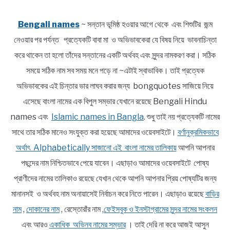
Bengali names
~ সন্তান ভূমিষ্ঠ হওয়ার আগে থেকে এবং শিশুটির জন্ম
নেওয়ার পর পর্যন্ত প্রত্যেকটি বাবা মা ও অভিভাবকেরা যে বিষয় নিয়ে ভাবনাচিন্তা
করে থাকেন তা হলো তাঁদের সন্তানের একটি অর্থবহ এবং সুন্দর নামকরণ করা। সঠিক
সময়ে সঠিক নাম সব সময় মনে পড়ে না ~এটাই স্বাভাবিক। তাই প্রত্যেক
অভিভাবকের এই চিন্তার ভার লাঘব করার জন্য bongquotes সাজিয়ে নিয়ে
এসেছে বাংলা নামের এক বিপুল সম্ভার যেখানে রয়েছে Bengali Hindu
names এবং
Islamic names in Bangla
. শুধু তাই নয় প্রত্যেকটি নামের
সাথে তার সঠিক মানেও সংযুক্ত করা হয়েছে আমাদের ওয়েবসাইটে।
বর্ণানুক্রমিকভাবে
অর্থাৎ Alphabetically সাজানো এই বাংলা নামের তালিকায়
আপনি আপনার
পছন্দের নাম নিশ্চিতভাবে পেয়ে যাবেন। এছাড়াও আমাদের ওয়েবসাইটে পোষ্য
প্রাণীদের নামের তালিকাও রয়েছে যেখান থেকে আপনি আপনার প্রিয় পোষ্যটির জন্য
মানানসই ও অর্থবহ নাম অনায়াসেই নির্বাচন করে নিতে পারেন। এছাড়াও রয়েছে
বাড়ির
নাম
,
দোকানের নাম
, রেস্তোরাঁর নাম ,
ফেইসবুক ও ইনস্টাগ্রামের সুন্দর নামের সংকলন
এবং আরও
একাধিক অভিনব নামের সম্ভার
। তাই দেরি না করে আজই আসুন