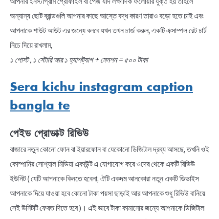
আপনার ইনস্টাগ্রাম প্রোফাইল বা পেজ যদি লক্ষাদিক ফলোয়ার যুক্ত হয় তাহলে
অন্যান্য ছোট ব্রান্ডগুলি আপনার কাছে আস্তে বদ্ধ কারণ তারাও বড়ো হতে চাই এবং
আপনাকে শাউট আউট এর জন্যে বলবে যখন তখন চার্জ করুন, একটি এক্সাম্পল রেট চার্ট
নিচে দিয়ে রাখলাম,
১ পোস্ট , ১ স্টোরি আর ১ হ্যাশট্যাগ + মেনশন = ৫০০ টাকা
Sera kichu instagram caption
bangla te
পেইড প্রোডাক্ট রিভিউ
বাজারে নতুন কোনো ফোন বা ইয়ারফোন বা যেকোনো ডিজিটাল দ্রব্য আসছে, তখনি ওই
কোম্পানির সোশ্যাল মিডিয়া একাউন্ট এ যোগাযোগ করে ওদের থেকে একটি রিভিউ
ইউনিট ( যেটি আপনাকে কিনতে হবেনা, ঐটি একদম আনকোরা নতুন একটি ডিভাইস
আপনাকে দিয়ে যাওয়া হবে কোনো টাকা পয়সা ছাড়াই আর আপনাকে শুধু রিভিউ বানিয়ে
সেই উনিটটি ফেরত দিতে হবে )। এই ভাবে টাকা কামানোর জন্যে আপনাকে ডিজিটাল