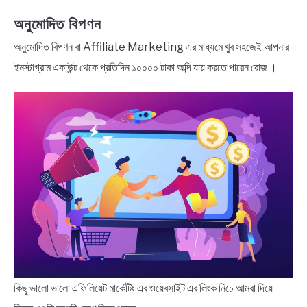
অনুমোদিত বিপণন
অনুমোদিত বিপণন বা Affiliate Marketing এর মাধ্যমে খুব সহজেই আপনার
ইনস্টাগ্রাম একাউন্ট থেকে প্রতিদিন ১০০০০ টাকা অব্দি যায় করতে পারেন রোজ ।
কিছু ভালো ভালো এফিলিয়েট মার্কেটিং এর ওয়েবসাইট এর লিংক নিচে আমরা দিয়ে