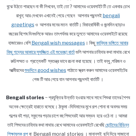
বুঝে উঠতে পারছেন না কী লিখবেন, তাই তো ? আমাদের ওয়েবসাইট টি তে একবার চোখ
রাখুন; আর দেখবেন এখানেই পেয়ে গেছেন আপনার পছন্দসই
bengali
greetings
ও আপনার মনের মতন বার্তাটি। বিবাহবার্ষিকী ও জন্মদিন ছাড়াও
বছরের বিশেষ দিনগুলিকে আরও তাৎপর্যময় করে তুলতে আমাদের ওয়েবসাইটে রয়েছে
হাজারেরও বেশি
Bengali wish messages
। কিছু
কাব্যিক ভঙ্গিতে আবার
কিছু গদ্যের আকারে সুসজ্জিত এই শুভেচ্ছা বার্তা
গুলি আপনার চাহিদার কথা মাথায় রেখে
রুচিসম্মত ও প্রত্যেকটি স্বতন্ত্র ভাবে রচনা করা হয়েছে । তাই বন্ধু ,পরিজন ও
আত্মীয়দের
শুভদিনে good wishes
পাঠাতে স্ক্রল করুন আমাদের ওয়েবসাইটের
পেজ টি আর পেয়ে যান আপনার পছন্দসই বার্তাটি ।
Bengali stories
~ প্রযুক্তির উন্নতি হওয়ার সাথে সাথে শিশুরা তাদের শৈশব
অনেক ক্ষেত্রেই হারাতে বসেছে। ঠাকুমা -দিদিমাদের মুখে গল্প শোনা বা অবসর সময়
গল্পের বই পড়া, স্কুলের পড়ার চাপে বহু শিশুদেরই আর সম্ভব হয়ে ওঠে না । আমরা
তাই শিশুদের চাহিদার কথা মাথায় রেখে আমাদের ওয়েবসাইটে রেখেছি
ছোটদের বিভিন্ন
শিক্ষামূলক গল্প
বা Bengali moral stories । মানানসই ছবি দিয়ে সাজানো