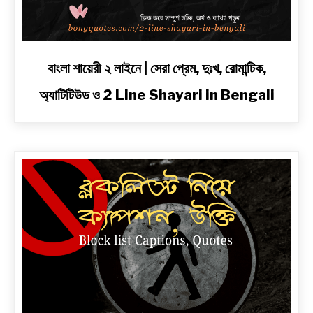
link
বাংলা শায়েরী ২ লাইনে | সেরা প্রেম, দুঃখ, রোমান্টিক,
to
অ্যাটিটিউড ও 2 Line Shayari in Bengali
বাংলা
শায়েরী
২
লাইনে
|
সেরা
প্রেম,
দুঃখ,
রোমান্টিক,
অ্যাটিটিউড
ও
2
Line