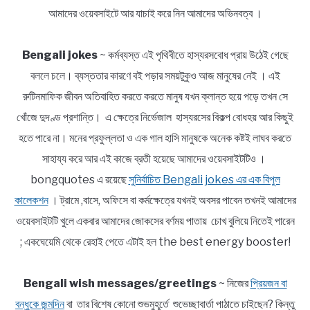
আমাদের ওয়েবসাইটে আর যাচাই করে নিন আমাদের অভিনবত্ব ।
Bengali jokes
~ কর্মব্যস্ত এই পৃথিবীতে হাস্যরসবোধ প্রায় উঠেই গেছে
বললে চলে। ব্যস্ততার কারণে বই পড়ার সময়টুকুও আজ মানুষের নেই । এই
রুটিনমাফিক জীবন অতিবাহিত করতে করতে মানুষ যখন ক্লান্ত হয়ে পড়ে তখন সে
খোঁজে দুদণ্ড প্রশান্তি। এ ক্ষেত্রে নির্ভেজাল হাস্যরসের বিকল্প বোধহয় আর কিছুই
হতে পারে না। মনের প্রফুল্লতা ও এক গাল হাসি মানুষকে অনেক কষ্টই লাঘব করতে
সাহায্য করে আর এই কাজে ব্রতী হয়েছে আমাদের ওয়েবসাইটটিও ।
bongquotes এ রয়েছে
সুনির্বাচিত Bengali jokes এর এক বিপুল
কালেকশন
। ট্রামে ,বাসে, অফিসে বা কর্মক্ষেত্রে যখনই অবসর পাবেন তখনই আমাদের
ওয়েবসাইটটি খুলে একবার আমাদের জোকসের বর্ণময় পাতায় চোখ বুলিয়ে নিতেই পারেন
; একঘেয়েমি থেকে রেহাই পেতে এটাই হল the best energy booster!
Bengali wish messages/greetings
~ নিজের
প্রিয়জন বা
বন্ধুকে জন্মদিন
বা তার বিশেষ কোনো শুভমুহূর্তে শুভেচ্ছাবার্তা পাঠাতে চাইছেন? কিন্তু