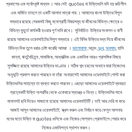
প্রকাশের এক সর্বোৎকৃষ্ট মাধ্যম । আর সেই quotes বা উক্তিগুলি যদি হয় রুচিশীল
এবং মার্জিত তাহলে তা একটি আলাদা মাত্রা পায় । আমাদের বাংলা উক্তির বিপুল
সম্ভারে রয়েছে সেরকমই কিছু মনোগ্রাহী বিষয়সমূহ যা জীবনের বিভিন্ন ক্ষেত্রে ও
বিভিন্ন মুহূর্তে কার্যকরী হওয়ার পূর্ণ দাবি রাখে। সুনির্বাচিত উক্তির সংকলন ও বাণী
রয়েছে আমাদের ওয়েবসাইটের বিপুল সম্ভারে । এই বিবিধ উক্তির মধ্য দিয়ে জীবনের
বিভিন্ন দিক তুলে ধরার চেষ্টা করেছি আমরা ।
ভালোবাসা
,আনন্দ ,
দুঃখ
,
অবসাদ
, হাসি
কান্না, ঋতুবৈচিত্র্য ,সামাজিক, আধ্যাত্মিক এবং একাধিক আরও প্রাসঙ্গিক বিষয়ে
সুসজ্জিত রয়েছে আমাদের উক্তির ভাণ্ডার । সঠিক শব্দ চয়নের অভাবে যারা নিজেদের
অনুভূতি প্রকাশ করতে পারছেন না তাঁরা অনায়াসেই আমাদের ওয়েবসাইটে পোস্ট করা
উক্তিগুলির সাহায্যে তা ব্যক্ত করতে পারবেন। এছাড়া আমাদের ওয়েবসাইটে ব্যবহৃত
প্রত্যেকটি উক্তি অপরটির থেকে একেবারে স্বতন্ত্র ও ভিন্ন। উক্তিগুলির সাথে
মানানসই ছবি দিয়েও সাজানো হয়েছে আমাদের ওয়েবসাইটটি। তাই আর দেরি না করে
আজই আসুন আমাদের ওয়েবসাইটে; স্ক্রল করুন এবং নির্বাচন করে ফেলুন আপনার
মনের মতো উক্তি বা quotes গুলিকে এবং নিজের সোশ্যাল প্রোফাইলে শেয়ার করে
নিজের একাধিপত্য স্থাপন করুন।