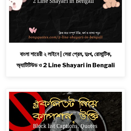
link
বাংলা শায়েরী ২ লাইনে | সেরা প্রেম, দুঃখ, রোমান্টিক,
to
অ্যাটিটিউড ও 2 Line Shayari in Bengali
বাংলা
শায়েরী
২
লাইনে
|
সেরা
প্রেম,
দুঃখ,
রোমান্টিক,
অ্যাটিটিউড