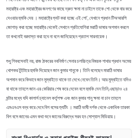
মহারাষ্ট্র এবং মহারাষ্ট্রের জনগণের কাছে দ্রুত ক্ষমা না চাইলে তাকে শো থেকে বার করে
দেওয়ার হুমকি দেয় । মহারাষ্ট্রে শ্যুট করা হচ্ছে এই শো’, যেখানে প্রধান টিঅআরপি
জোগাড় করা হচ্ছে মহারাষ্ট্র থেকেই সেখানে প্রতিযোগিরা মরাঠি ভাষার অপমান করলে
তা কখনোই বরদাস্ত করা হবে না বলে জানিয়েছেন প্রতাপ সারনায়েক।
শুধু শিববসেনাই নয়, রাজ ঠাকরের নবনির্মাণ সেনার চলচ্চিত্র বিষয়ক শাখার প্রধান অমেয়
খোপকর টুইটারে হুমকি দিয়েছেন জান কুমার শানুকে। তিনি বলেছেন মারাঠি ভাষার
অপমান করে কিভাবে জান মুম্বাইতে থাকে তা দেখে নেবেন তিনি। আর মুম্বাইতে যদিও
বা থাকে তাহলে জান এর কেরিয়ার শেষ করে দেবেন বলে হুমকি দেন তিনি,এছাড়াও ২৪
ঘন্টার মধ্যে যদি কালার্স চ্যানেল কর্তৃপক্ষ এবং জান কুমার শানু ক্ষমা না চান তাহলে
এমএনএস বন্ধ করে দেবে বিগ বসের শ্যুটিং । মরাঠি ভাষী দর্শক থেকে একাধিক তারকা
বিগ বসে জানের এমন কথা শুনে জানের বিরুদ্ধে সরব হন সোশ্যাল মিডিয়ায়।