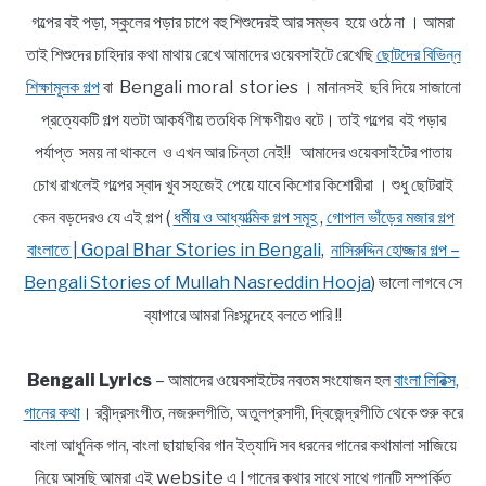
গল্পের বই পড়া, স্কুলের পড়ার চাপে বহু শিশুদেরই আর সম্ভব হয়ে ওঠে না । আমরা
তাই শিশুদের চাহিদার কথা মাথায় রেখে আমাদের ওয়েবসাইটে রেখেছি
ছোটদের বিভিন্ন
শিক্ষামূলক গল্প
বা Bengali moral stories । মানানসই ছবি দিয়ে সাজানো
প্রত্যেকটি গল্প যতটা আকর্ষণীয় ততধিক শিক্ষণীয়ও বটে। তাই গল্পের বই পড়ার
পর্যাপ্ত সময় না থাকলে ও এখন আর চিন্তা নেই!! আমাদের ওয়েবসাইটের পাতায়
চোখ রাখলেই গল্পের স্বাদ খুব সহজেই পেয়ে যাবে কিশোর কিশোরীরা । শুধু ছোটরাই
কেন বড়দেরও যে এই গল্প (
ধর্মীয় ও আধ্যাত্মিক গল্প সমূহ
,
গোপাল ভাঁড়ের মজার গল্প
বাংলাতে | Gopal Bhar Stories in Bengali
,
নাসিরুদ্দিন হোজ্জার গল্প –
Bengali Stories of Mullah Nasreddin Hooja
) ভালো লাগবে সে
ব্যাপারে আমরা নিঃসন্দেহে বলতে পারি !!
Bengali Lyrics
– আমাদের ওয়েবসাইটের নবতম সংযোজন হল
বাংলা লিরিক্স,
গানের কথা
। রবীন্দ্রসংগীত, নজরুলগীতি, অতুলপ্রসাদী, দ্বিজেন্দ্রগীতি থেকে শুরু করে
বাংলা আধুনিক গান, বাংলা ছায়াছবির গান ইত্যাদি সব ধরনের গানের কথামালা সাজিয়ে
নিয়ে আসছি আমরা এই website এ l গানের কথার সাথে সাথে গানটি সম্পর্কিত