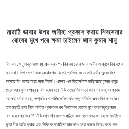
মারাঠি ভাষার উপর অনীহা প্রকাশ করায় শিবসেনার
TECHNOLOGY
রোষের মুখে পরে ক্ষমা চাইলেন জান কুমার শানু
HEALTH & LIFESTYLE
in
News
বিগ বস ১৩ চূড়ান্ত সাফল্য লাভ করার পর বিগ বস ১৪ র জন্য অধীর আগ্রহে বিগ বসের
BIOGRAPHY
ফ্যানরা। বিগ বস ১৪ শুরু হওয়ার পর থেকেই প্রতিবারের মতোই চর্চার কেন্দ্র উঠে
EDUCATIONAL
আসছে বিগ বসের ঘরের নানা বিতর্ক। এমনই এক বিতর্কে নাম জড়িয়েছে কুমার শানুর
ছেলে জান কুমার শানুর। বিগ বসের ঘরে নিকি তম্বোলির সাথে জান এর বন্ধুত্ব প্রথম
BENGALI WISHES
থেকেই চর্চায় আছে, সম্প্রতি নেপোটিজম বিতর্কেও জড়ান তিনি, এবার বিগ বসের ঘরে
তার মারাঠি ভাষা নিয়ে অনীহা প্রকাশের পর শিবসেনার রোষের মুখে তারকাপুত্র জান।
QUOTES & CAPTIONS
বিগ বসের প্রতিযোগি নিকি যখন তাঁর সঙ্গে মারাঠিতে কথা বলে তখন জান বলে ‘মরাঠিসে
মুঝে চীড় আতি হ্যায়’ এবং নিকিকে মারাঠিতে তার সাথে কথা বলতে নিষেধ করে দেন।