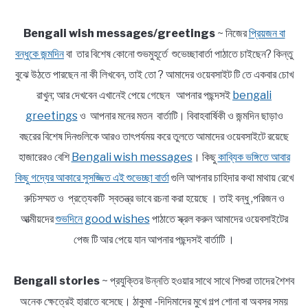
Bengali wish messages/greetings
~ নিজের
প্রিয়জন বা
বন্ধুকে জন্মদিন
বা তার বিশেষ কোনো শুভমুহূর্তে শুভেচ্ছাবার্তা পাঠাতে চাইছেন? কিন্তু
বুঝে উঠতে পারছেন না কী লিখবেন, তাই তো ? আমাদের ওয়েবসাইট টি তে একবার চোখ
রাখুন; আর দেখবেন এখানেই পেয়ে গেছেন আপনার পছন্দসই
bengali
greetings
ও আপনার মনের মতন বার্তাটি। বিবাহবার্ষিকী ও জন্মদিন ছাড়াও
বছরের বিশেষ দিনগুলিকে আরও তাৎপর্যময় করে তুলতে আমাদের ওয়েবসাইটে রয়েছে
হাজারেরও বেশি
Bengali wish messages
। কিছু
কাব্যিক ভঙ্গিতে আবার
কিছু গদ্যের আকারে সুসজ্জিত এই শুভেচ্ছা বার্তা
গুলি আপনার চাহিদার কথা মাথায় রেখে
রুচিসম্মত ও প্রত্যেকটি স্বতন্ত্র ভাবে রচনা করা হয়েছে । তাই বন্ধু ,পরিজন ও
আত্মীয়দের
শুভদিনে good wishes
পাঠাতে স্ক্রল করুন আমাদের ওয়েবসাইটের
পেজ টি আর পেয়ে যান আপনার পছন্দসই বার্তাটি ।
Bengali stories
~ প্রযুক্তির উন্নতি হওয়ার সাথে সাথে শিশুরা তাদের শৈশব
অনেক ক্ষেত্রেই হারাতে বসেছে। ঠাকুমা -দিদিমাদের মুখে গল্প শোনা বা অবসর সময়