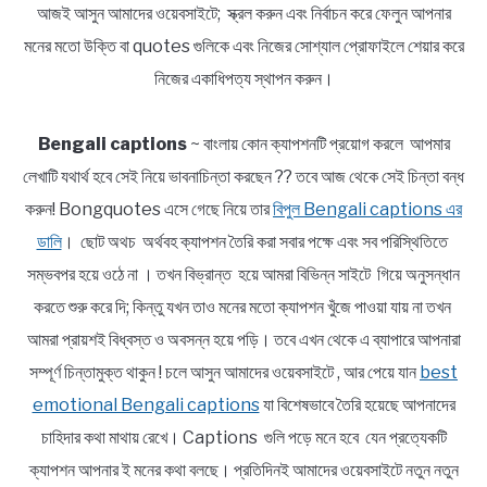
আজই আসুন আমাদের ওয়েবসাইটে; স্ক্রল করুন এবং নির্বাচন করে ফেলুন আপনার
মনের মতো উক্তি বা quotes গুলিকে এবং নিজের সোশ্যাল প্রোফাইলে শেয়ার করে
নিজের একাধিপত্য স্থাপন করুন।
Bengali captions
~ বাংলায় কোন ক্যাপশনটি প্রয়োগ করলে আপমার
লেখাটি যথার্থ হবে সেই নিয়ে ভাবনাচিন্তা করছেন ?? তবে আজ থেকে সেই চিন্তা বন্ধ
করুন! Bongquotes এসে গেছে নিয়ে তার
বিপুল Bengali captions এর
ডালি
। ছোট অথচ অর্থবহ ক্যাপশন তৈরি করা সবার পক্ষে এবং সব পরিস্থিতিতে
সম্ভবপর হয়ে ওঠে না । তখন বিভ্রান্ত হয়ে আমরা বিভিন্ন সাইটে গিয়ে অনুসন্ধান
করতে শুরু করে দি; কিন্তু যখন তাও মনের মতো ক্যাপশন খুঁজে পাওয়া যায় না তখন
আমরা প্রায়শই বিধ্বস্ত ও অবসন্ন হয়ে পড়ি। তবে এখন থেকে এ ব্যাপারে আপনারা
সম্পূর্ণ চিন্তামুক্ত থাকুন ! চলে আসুন আমাদের ওয়েবসাইটে , আর পেয়ে যান
best
emotional Bengali captions
যা বিশেষভাবে তৈরি হয়েছে আপনাদের
চাহিদার কথা মাথায় রেখে। Captions গুলি পড়ে মনে হবে যেন প্রত্যেকটি
ক্যাপশন আপনার ই মনের কথা বলছে। প্রতিদিনই আমাদের ওয়েবসাইটে নতুন নতুন