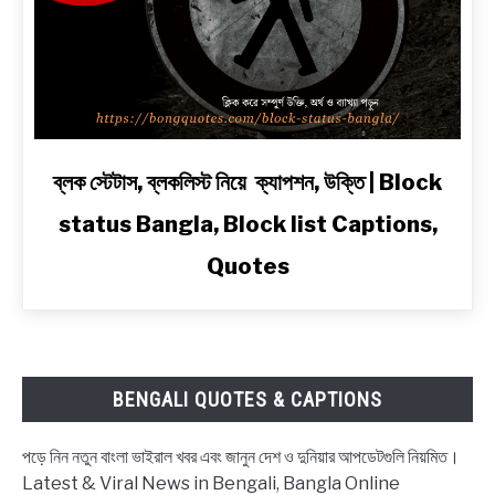
ও
2
Line
Shayari
in
Bengali
link
ব্লক স্টেটাস, ব্লকলিস্ট নিয়ে ক্যাপশন, উক্তি | Block
to
status Bangla, Block list Captions,
ব্লক
স্টেটাস,
Quotes
ব্লকলিস্ট
নিয়ে
ক্যাপশন,
উক্তি
|
BENGALI QUOTES & CAPTIONS
Block
status
পড়ে নিন নতুন বাংলা ভাইরাল খবর এবং জানুন দেশ ও দুনিয়ার আপডেটগুলি নিয়মিত।
Bangla,
Latest & Viral News in Bengali, Bangla Online
Block