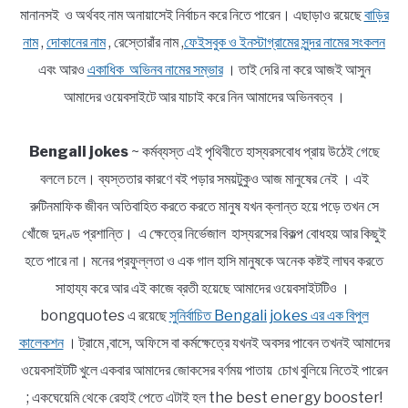
মানানসই ও অর্থবহ নাম অনায়াসেই নির্বাচন করে নিতে পারেন। এছাড়াও রয়েছে
বাড়ির
নাম
,
দোকানের নাম
, রেস্তোরাঁর নাম ,
ফেইসবুক ও ইনস্টাগ্রামের সুন্দর নামের সংকলন
এবং আরও
একাধিক অভিনব নামের সম্ভার
। তাই দেরি না করে আজই আসুন
আমাদের ওয়েবসাইটে আর যাচাই করে নিন আমাদের অভিনবত্ব ।
Bengali jokes
~ কর্মব্যস্ত এই পৃথিবীতে হাস্যরসবোধ প্রায় উঠেই গেছে
বললে চলে। ব্যস্ততার কারণে বই পড়ার সময়টুকুও আজ মানুষের নেই । এই
রুটিনমাফিক জীবন অতিবাহিত করতে করতে মানুষ যখন ক্লান্ত হয়ে পড়ে তখন সে
খোঁজে দুদণ্ড প্রশান্তি। এ ক্ষেত্রে নির্ভেজাল হাস্যরসের বিকল্প বোধহয় আর কিছুই
হতে পারে না। মনের প্রফুল্লতা ও এক গাল হাসি মানুষকে অনেক কষ্টই লাঘব করতে
সাহায্য করে আর এই কাজে ব্রতী হয়েছে আমাদের ওয়েবসাইটটিও ।
bongquotes এ রয়েছে
সুনির্বাচিত Bengali jokes এর এক বিপুল
কালেকশন
। ট্রামে ,বাসে, অফিসে বা কর্মক্ষেত্রে যখনই অবসর পাবেন তখনই আমাদের
ওয়েবসাইটটি খুলে একবার আমাদের জোকসের বর্ণময় পাতায় চোখ বুলিয়ে নিতেই পারেন
; একঘেয়েমি থেকে রেহাই পেতে এটাই হল the best energy booster!