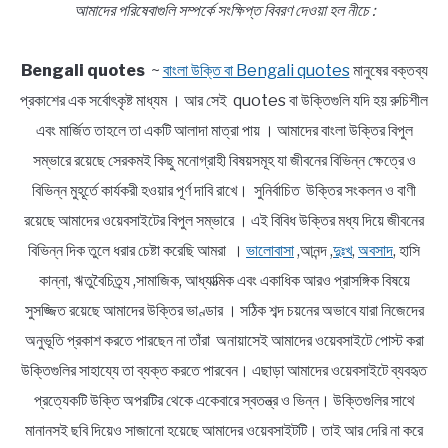
আমাদের পরিষেবাগুলি সম্পর্কে সংক্ষিপ্ত বিবরণ দেওয়া হল নীচে :
Bengali quotes
~
বাংলা উক্তি বা Bengali quotes
মানুষের বক্তব্য
প্রকাশের এক সর্বোৎকৃষ্ট মাধ্যম । আর সেই quotes বা উক্তিগুলি যদি হয় রুচিশীল
এবং মার্জিত তাহলে তা একটি আলাদা মাত্রা পায় । আমাদের বাংলা উক্তির বিপুল
সম্ভারে রয়েছে সেরকমই কিছু মনোগ্রাহী বিষয়সমূহ যা জীবনের বিভিন্ন ক্ষেত্রে ও
বিভিন্ন মুহূর্তে কার্যকরী হওয়ার পূর্ণ দাবি রাখে। সুনির্বাচিত উক্তির সংকলন ও বাণী
রয়েছে আমাদের ওয়েবসাইটের বিপুল সম্ভারে । এই বিবিধ উক্তির মধ্য দিয়ে জীবনের
বিভিন্ন দিক তুলে ধরার চেষ্টা করেছি আমরা ।
ভালোবাসা
,আনন্দ ,
দুঃখ
,
অবসাদ
, হাসি
কান্না, ঋতুবৈচিত্র্য ,সামাজিক, আধ্যাত্মিক এবং একাধিক আরও প্রাসঙ্গিক বিষয়ে
সুসজ্জিত রয়েছে আমাদের উক্তির ভাণ্ডার । সঠিক শব্দ চয়নের অভাবে যারা নিজেদের
অনুভূতি প্রকাশ করতে পারছেন না তাঁরা অনায়াসেই আমাদের ওয়েবসাইটে পোস্ট করা
উক্তিগুলির সাহায্যে তা ব্যক্ত করতে পারবেন। এছাড়া আমাদের ওয়েবসাইটে ব্যবহৃত
প্রত্যেকটি উক্তি অপরটির থেকে একেবারে স্বতন্ত্র ও ভিন্ন। উক্তিগুলির সাথে
মানানসই ছবি দিয়েও সাজানো হয়েছে আমাদের ওয়েবসাইটটি। তাই আর দেরি না করে