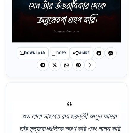
যেন তাঁর উত্তরাধিকার থেকে
অনুপ্রেরণা গ্রহণ করি।
DOWNLOAD
COPY
SHARE
শুভ লালা লাজপত রায় জয়ন্তী! আসুন আমরা
তাঁর মূল্যবোধগুলিকে স্মরণ করি এবং লালন করি