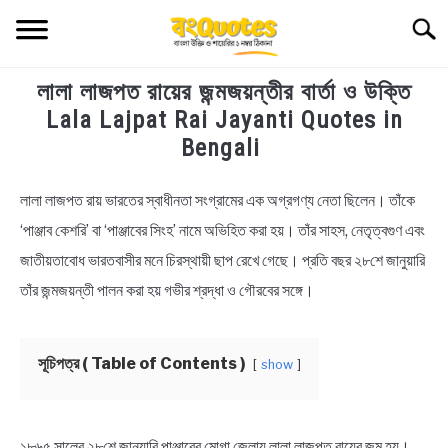
Skip
Searc
to
content
লালা লাজপত রায়ের জন্মজয়ন্তীর বার্তা ও উক্তি
TECHNOLOGY
Lala Lajpat Rai Jayanti Quotes in
Bengali
HEALTH & LIFESTYLE
লালা লাজপত রায় ভারতের স্বাধীনতা সংগ্রামের এক অগ্রগণ্য নেতা ছিলেন। তাঁকে
in
BIOGRAPHY
Bengali
‘পাঞ্জাব কেশরি’ বা ‘পাঞ্জাবের সিংহ’ নামে অভিহিত করা হয়। তাঁর সাহস, নেতৃত্বগুণ এবং
Quotes
জাতীয়তাবোধ ভারতবাসীর মনে চিরস্থায়ী ছাপ রেখে গেছে। প্রতি বছর ২৮শে জানুয়ারি
EDUCATIONAL
তাঁর জন্মজয়ন্তী পালন করা হয় গভীর শ্রদ্ধা ও গৌরবের সঙ্গে।
BENGALI WISHES
সূচিপত্র ( Table of Contents )
show
QUOTES & CAPTIONS
NEWS
১৮৬৫ সালের ২৮শে জানুয়ারি পাঞ্জাবের মোগা জেলায় লালা লাজপত রায়ের জন্ম হয়।