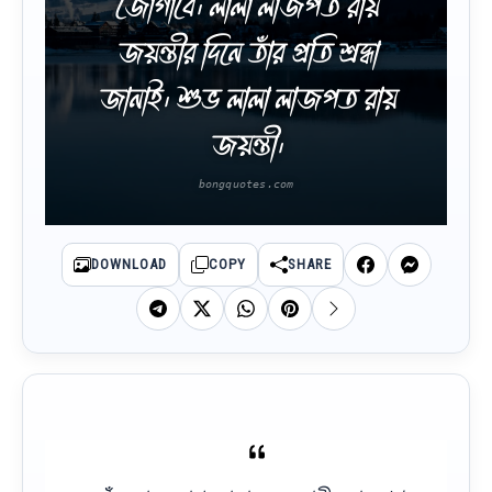
জোগাবে। লালা লাজপত রায়
জয়ন্তীর দিনে তাঁর প্রতি শ্রদ্ধা
জানাই। শুভ লালা লাজপত রায়
জয়ন্তী।
DOWNLOAD
COPY
SHARE