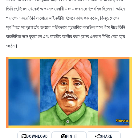
তিনি ছোটবেলা থেকেই অত্যন্ত মেধাবী এবং একজন দেশপ্রেমিক ছিলেন। আইন
BENGALI LYRICS
পড়াশোনা করে তিনি লাহোরে আইনজীবী হিসেবে কাজ শুরু করেন, কিন্তু দেশের
স্বাধীনতা সংগ্রাম তাঁর হৃদয়কে গভীরভাবে প্রভাবিত করেছিল ফলে ধীরে ধীরে তিনি
BENGALI NAMES
রাজনীতির সঙ্গে যুক্ত হন এবং ভারতীয় জাতীয় কংগ্রেসের একজন বিশিষ্ট নেতা হয়ে
ওঠেন।
BENGALI STORIES
DOWNLOAD
PIN IT
SHARE