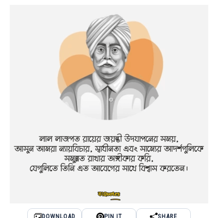
DOWNLOAD
PIN IT
SHARE