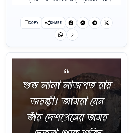
COPY
SHARE
শুভ লালা লাজপত রায়
জয়ন্তী! আমরা যেন
তাঁর দেশপ্রেমের অমর