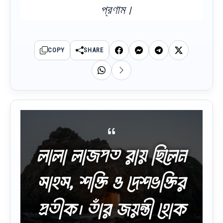
প্রণাম।
COPY
SHARE
লালা লাজপত রায় ছিলেন
সাহস, শক্তি ও দেশভক্তির
প্রতীক। তাঁর জয়ন্তী হোক