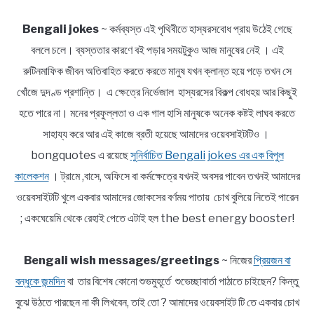
Bengali jokes
~ কর্মব্যস্ত এই পৃথিবীতে হাস্যরসবোধ প্রায় উঠেই গেছে
বললে চলে। ব্যস্ততার কারণে বই পড়ার সময়টুকুও আজ মানুষের নেই । এই
রুটিনমাফিক জীবন অতিবাহিত করতে করতে মানুষ যখন ক্লান্ত হয়ে পড়ে তখন সে
খোঁজে দুদণ্ড প্রশান্তি। এ ক্ষেত্রে নির্ভেজাল হাস্যরসের বিকল্প বোধহয় আর কিছুই
হতে পারে না। মনের প্রফুল্লতা ও এক গাল হাসি মানুষকে অনেক কষ্টই লাঘব করতে
সাহায্য করে আর এই কাজে ব্রতী হয়েছে আমাদের ওয়েবসাইটটিও ।
bongquotes এ রয়েছে
সুনির্বাচিত Bengali jokes এর এক বিপুল
কালেকশন
। ট্রামে ,বাসে, অফিসে বা কর্মক্ষেত্রে যখনই অবসর পাবেন তখনই আমাদের
ওয়েবসাইটটি খুলে একবার আমাদের জোকসের বর্ণময় পাতায় চোখ বুলিয়ে নিতেই পারেন
; একঘেয়েমি থেকে রেহাই পেতে এটাই হল the best energy booster!
Bengali wish messages/greetings
~ নিজের
প্রিয়জন বা
বন্ধুকে জন্মদিন
বা তার বিশেষ কোনো শুভমুহূর্তে শুভেচ্ছাবার্তা পাঠাতে চাইছেন? কিন্তু
বুঝে উঠতে পারছেন না কী লিখবেন, তাই তো ? আমাদের ওয়েবসাইট টি তে একবার চোখ