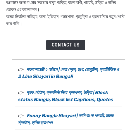
বংকোটস হলো বাংলায় সবচেয়ে বড়ো পংক্তি, বাংলা বাণী, শায়েরি, উক্তি ও হাসির
জোকস এর কালেকশন।
আমরা নিয়মিত সাহিত্য, ভাষা, ইতিহাস, পড়াশোনা, প্রযুক্তি ও ভ্রমণ নিয়ে নতুন পোস্ট
করে থাকি।
CONTACT US
বাংলা শায়েরী ২ লাইনে | সেরা প্রেম, দুঃখ, রোমান্টিক, অ্যাটিটিউড ও
2 Line Shayari in Bengali
ব্লক স্টেটাস, ব্লকলিস্ট নিয়ে ক্যাপশন, উক্তি | Block
status Bangla, Block list Captions, Quotes
Funny Bangla Shayari | ফানি বাংলা শায়েরি, মজার
স্ট্যাটাস, হাসির ক্যাপশন