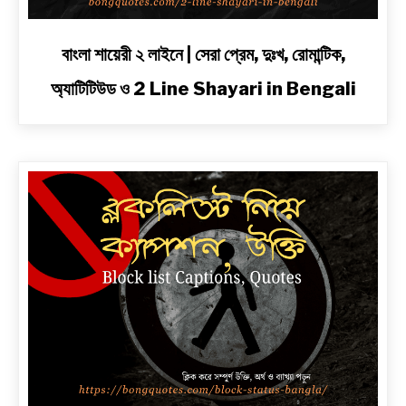
link
বাংলা শায়েরী ২ লাইনে | সেরা প্রেম, দুঃখ, রোমান্টিক,
to
অ্যাটিটিউড ও 2 Line Shayari in Bengali
বাংলা
শায়েরী
২
লাইনে
|
সেরা
প্রেম,
দুঃখ,
রোমান্টিক,
অ্যাটিটিউড
ও
2
Line
Shayari
in