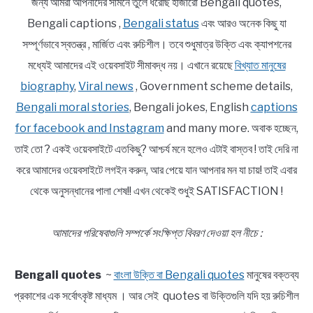
জন্য আমরা আপনাদের সামনে তুলে ধরেছি হাজারো Bengali quotes,
Bengali captions ,
Bengali status
এবং আরও অনেক কিছু যা
সম্পূর্ণভাবে স্বতন্ত্র , মার্জিত এবং রুচিশীল। তবে শুধুমাত্র উক্তি এবং ক্যাপশনের
মধ্যেই আমাদের এই ওয়েবসাইট সীমাবদ্ধ নয়। এখানে রয়েছে
বিখ্যাত মানুষের
biography
,
Viral news
, Government scheme details,
Bengali moral stories
, Bengali jokes, English
captions
for facebook and Instagram
and many more. অবাক হচ্ছেন,
তাই তো ? একই ওয়েবসাইটে এতকিছু? আশ্চর্য মনে হলেও এটাই বাস্তব ! তাই দেরি না
করে আমাদের ওয়েবসাইটে লগইন করুন, আর পেয়ে যান আপনার মন যা চায়! তাই এবার
থেকে অনুসন্ধানের পালা শেষ!! এখন থেকেই শুধুই SATISFACTION !
আমাদের পরিষেবাগুলি সম্পর্কে সংক্ষিপ্ত বিবরণ দেওয়া হল নীচে :
Bengali quotes
~
বাংলা উক্তি বা Bengali quotes
মানুষের বক্তব্য
প্রকাশের এক সর্বোৎকৃষ্ট মাধ্যম । আর সেই quotes বা উক্তিগুলি যদি হয় রুচিশীল