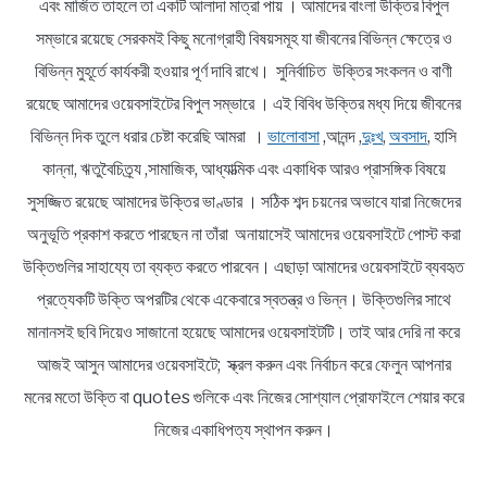
এবং মার্জিত তাহলে তা একটি আলাদা মাত্রা পায় । আমাদের বাংলা উক্তির বিপুল
সম্ভারে রয়েছে সেরকমই কিছু মনোগ্রাহী বিষয়সমূহ যা জীবনের বিভিন্ন ক্ষেত্রে ও
বিভিন্ন মুহূর্তে কার্যকরী হওয়ার পূর্ণ দাবি রাখে। সুনির্বাচিত উক্তির সংকলন ও বাণী
রয়েছে আমাদের ওয়েবসাইটের বিপুল সম্ভারে । এই বিবিধ উক্তির মধ্য দিয়ে জীবনের
বিভিন্ন দিক তুলে ধরার চেষ্টা করেছি আমরা ।
ভালোবাসা
,আনন্দ ,
দুঃখ
,
অবসাদ
, হাসি
কান্না, ঋতুবৈচিত্র্য ,সামাজিক, আধ্যাত্মিক এবং একাধিক আরও প্রাসঙ্গিক বিষয়ে
সুসজ্জিত রয়েছে আমাদের উক্তির ভাণ্ডার । সঠিক শব্দ চয়নের অভাবে যারা নিজেদের
অনুভূতি প্রকাশ করতে পারছেন না তাঁরা অনায়াসেই আমাদের ওয়েবসাইটে পোস্ট করা
উক্তিগুলির সাহায্যে তা ব্যক্ত করতে পারবেন। এছাড়া আমাদের ওয়েবসাইটে ব্যবহৃত
প্রত্যেকটি উক্তি অপরটির থেকে একেবারে স্বতন্ত্র ও ভিন্ন। উক্তিগুলির সাথে
মানানসই ছবি দিয়েও সাজানো হয়েছে আমাদের ওয়েবসাইটটি। তাই আর দেরি না করে
আজই আসুন আমাদের ওয়েবসাইটে; স্ক্রল করুন এবং নির্বাচন করে ফেলুন আপনার
মনের মতো উক্তি বা quotes গুলিকে এবং নিজের সোশ্যাল প্রোফাইলে শেয়ার করে
নিজের একাধিপত্য স্থাপন করুন।