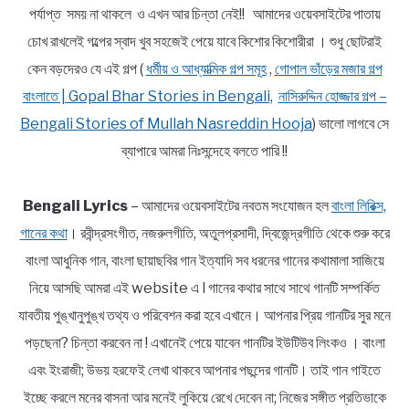
পর্যাপ্ত সময় না থাকলে ও এখন আর চিন্তা নেই!! আমাদের ওয়েবসাইটের পাতায়
চোখ রাখলেই গল্পের স্বাদ খুব সহজেই পেয়ে যাবে কিশোর কিশোরীরা । শুধু ছোটরাই
কেন বড়দেরও যে এই গল্প (
ধর্মীয় ও আধ্যাত্মিক গল্প সমূহ
,
গোপাল ভাঁড়ের মজার গল্প
বাংলাতে | Gopal Bhar Stories in Bengali
,
নাসিরুদ্দিন হোজ্জার গল্প –
Bengali Stories of Mullah Nasreddin Hooja
) ভালো লাগবে সে
ব্যাপারে আমরা নিঃসন্দেহে বলতে পারি !!
Bengali Lyrics
– আমাদের ওয়েবসাইটের নবতম সংযোজন হল
বাংলা লিরিক্স,
গানের কথা
। রবীন্দ্রসংগীত, নজরুলগীতি, অতুলপ্রসাদী, দ্বিজেন্দ্রগীতি থেকে শুরু করে
বাংলা আধুনিক গান, বাংলা ছায়াছবির গান ইত্যাদি সব ধরনের গানের কথামালা সাজিয়ে
নিয়ে আসছি আমরা এই website এ l গানের কথার সাথে সাথে গানটি সম্পর্কিত
যাবতীয় পুঙ্খানুপুঙ্খ তথ্য ও পরিবেশন করা হবে এখানে। আপনার প্রিয় গানটির সুর মনে
পড়ছেনা? চিন্তা করবেন না ! এখানেই পেয়ে যাবেন গানটির ইউটিউব লিংকও । বাংলা
এবং ইংরাজী; উভয় হরফেই লেখা থাকবে আপনার পছন্দের গানটি। তাই গান গাইতে
ইচ্ছে করলে মনের বাসনা আর মনেই লুকিয়ে রেখে দেবেন না; নিজের সঙ্গীত প্রতিভাকে