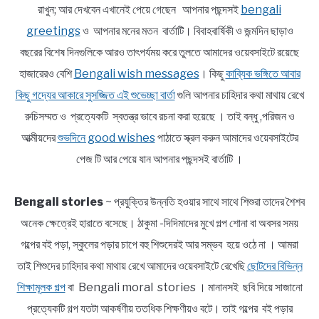
রাখুন; আর দেখবেন এখানেই পেয়ে গেছেন আপনার পছন্দসই
bengali
greetings
ও আপনার মনের মতন বার্তাটি। বিবাহবার্ষিকী ও জন্মদিন ছাড়াও
বছরের বিশেষ দিনগুলিকে আরও তাৎপর্যময় করে তুলতে আমাদের ওয়েবসাইটে রয়েছে
হাজারেরও বেশি
Bengali wish messages
। কিছু
কাব্যিক ভঙ্গিতে আবার
কিছু গদ্যের আকারে সুসজ্জিত এই শুভেচ্ছা বার্তা
গুলি আপনার চাহিদার কথা মাথায় রেখে
রুচিসম্মত ও প্রত্যেকটি স্বতন্ত্র ভাবে রচনা করা হয়েছে । তাই বন্ধু ,পরিজন ও
আত্মীয়দের
শুভদিনে good wishes
পাঠাতে স্ক্রল করুন আমাদের ওয়েবসাইটের
পেজ টি আর পেয়ে যান আপনার পছন্দসই বার্তাটি ।
Bengali stories
~ প্রযুক্তির উন্নতি হওয়ার সাথে সাথে শিশুরা তাদের শৈশব
অনেক ক্ষেত্রেই হারাতে বসেছে। ঠাকুমা -দিদিমাদের মুখে গল্প শোনা বা অবসর সময়
গল্পের বই পড়া, স্কুলের পড়ার চাপে বহু শিশুদেরই আর সম্ভব হয়ে ওঠে না । আমরা
তাই শিশুদের চাহিদার কথা মাথায় রেখে আমাদের ওয়েবসাইটে রেখেছি
ছোটদের বিভিন্ন
শিক্ষামূলক গল্প
বা Bengali moral stories । মানানসই ছবি দিয়ে সাজানো
প্রত্যেকটি গল্প যতটা আকর্ষণীয় ততধিক শিক্ষণীয়ও বটে। তাই গল্পের বই পড়ার