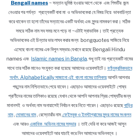
Bengali names
~ সন্তান ভূমিষ্ঠ হওয়ার আগে থেকে এবং শিশুটির জন্ম
নেওয়ার পর পর্যন্ত প্রত্যেকটি বাবা মা ও অভিভাবকেরা যে বিষয় নিয়ে ভাবনাচিন্তা
করে থাকেন তা হলো তাঁদের সন্তানের একটি অর্থবহ এবং সুন্দর নামকরণ করা। সঠিক
সময়ে সঠিক নাম সব সময় মনে পড়ে না ~এটাই স্বাভাবিক। তাই প্রত্যেক
অভিভাবকের এই চিন্তার ভার লাঘব করার জন্য bongquotes সাজিয়ে নিয়ে
এসেছে বাংলা নামের এক বিপুল সম্ভার যেখানে রয়েছে Bengali Hindu
names এবং
Islamic names in Bangla
. শুধু তাই নয় প্রত্যেকটি নামের
সাথে তার সঠিক মানেও সংযুক্ত করা হয়েছে আমাদের ওয়েবসাইটে।
বর্ণানুক্রমিকভাবে
অর্থাৎ Alphabetically সাজানো এই বাংলা নামের তালিকায়
আপনি আপনার
পছন্দের নাম নিশ্চিতভাবে পেয়ে যাবেন। এছাড়াও আমাদের ওয়েবসাইটে পোষ্য
প্রাণীদের নামের তালিকাও রয়েছে যেখান থেকে আপনি আপনার প্রিয় পোষ্যটির জন্য
মানানসই ও অর্থবহ নাম অনায়াসেই নির্বাচন করে নিতে পারেন। এছাড়াও রয়েছে
বাড়ির
নাম
,
দোকানের নাম
, রেস্তোরাঁর নাম ,
ফেইসবুক ও ইনস্টাগ্রামের সুন্দর নামের সংকলন
এবং আরও
একাধিক অভিনব নামের সম্ভার
। তাই দেরি না করে আজই আসুন
আমাদের ওয়েবসাইটে আর যাচাই করে নিন আমাদের অভিনবত্ব ।