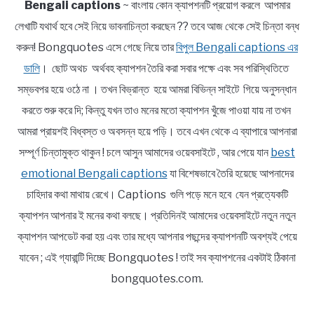
Bengali captions
~ বাংলায় কোন ক্যাপশনটি প্রয়োগ করলে আপমার
লেখাটি যথার্থ হবে সেই নিয়ে ভাবনাচিন্তা করছেন ?? তবে আজ থেকে সেই চিন্তা বন্ধ
করুন! Bongquotes এসে গেছে নিয়ে তার
বিপুল Bengali captions এর
ডালি
। ছোট অথচ অর্থবহ ক্যাপশন তৈরি করা সবার পক্ষে এবং সব পরিস্থিতিতে
সম্ভবপর হয়ে ওঠে না । তখন বিভ্রান্ত হয়ে আমরা বিভিন্ন সাইটে গিয়ে অনুসন্ধান
করতে শুরু করে দি; কিন্তু যখন তাও মনের মতো ক্যাপশন খুঁজে পাওয়া যায় না তখন
আমরা প্রায়শই বিধ্বস্ত ও অবসন্ন হয়ে পড়ি। তবে এখন থেকে এ ব্যাপারে আপনারা
সম্পূর্ণ চিন্তামুক্ত থাকুন ! চলে আসুন আমাদের ওয়েবসাইটে , আর পেয়ে যান
best
emotional Bengali captions
যা বিশেষভাবে তৈরি হয়েছে আপনাদের
চাহিদার কথা মাথায় রেখে। Captions গুলি পড়ে মনে হবে যেন প্রত্যেকটি
ক্যাপশন আপনার ই মনের কথা বলছে। প্রতিদিনই আমাদের ওয়েবসাইটে নতুন নতুন
ক্যাপশন আপডেট করা হয় এবং তার মধ্যে আপনার পছন্দের ক্যাপশনটি অবশ্যই পেয়ে
যাবেন ; এই গ্যারান্টি দিচ্ছে Bongquotes ! তাই সব ক্যাপশনের একটাই ঠিকানা
bongquotes.com.