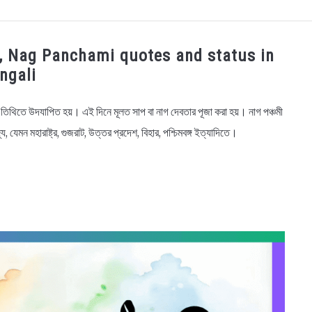
OGRAPHY
EDUCATIONAL
BENGALI WISHES
QUOT
 বার্তা, Nag Panchami quotes and status in
ngali
BENGALI NAMES
BENGALI STORIES
পঞ্চমী তিথিতে উদযাপিত হয়। এই দিনে মূলত সাপ বা নাগ দেবতার পূজা করা হয়। নাগ পঞ্চমী
যে, যেমন মহারাষ্ট্র, গুজরাট, উত্তর প্রদেশ, বিহার, পশ্চিমবঙ্গ ইত্যাদিতে।