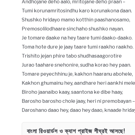
Andhojane deho aalo, mritojane deho praan –
Tumi korunamritosindhu karo korunakona daan.
Shushko hridayo mamo kotthin paashanosamo,
Premosolilodhaare sinchaho shushko nayan.
Je tomare daake na hey taare tumi daako-daako.
Toma hote dure je jaay taare tumi raakho raakho.
Trishito jejan phire tabo shudhasaagorotire
Jurao taahare snehonire, sudha korao hey paan.
Tomare peyechhinu je, kakhon haaranu abohele,
Kakhon ghumainu hey, aandhare heri aankhi mele
Biroho jaanaibo kaay, saantona ke dibe haay,
Barosho barosho chole jaay, heri ni premobayan –
Daroshano daao hey, daao hey daao, knaade hrida
বাংলা রিওয়ার্ডস ও ক্যাশ প্রাইজ শীঘ্রই আসছে!