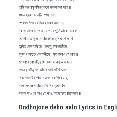
তুমি করুণামৃতসিন্ধু করো করুণাকণা দান ॥
শুষ্ক হৃদয় মম কঠিন পাষাণসম,
প্রেমসলিলধারে সিঞ্চহ শুষ্ক নয়ান ॥
যে তোমারে ডাকে না হে তারে তুমি ডাকো-ডাকো।
তোমা হতে দূরে যে যায় তারে তুমি রাখো রাখো।
তৃষিত যেজন ফিরে তব সুধাসাগরতীরে
জুড়াও তাহারে স্নেহনীরে, সুধা করাও হে পান ॥
তোমারে পেয়েছিনু যে, কখন্‌ হারানু অবহেলে,
কখন্‌ ঘুমাইনু হে, আঁধার হেরি আঁখি মেলে।
বিরহ জানাইব কায়, সান্ত্বনা কে দিবে হায়,
বরষ বরষ চলে যায়, হেরি নি প্রেমবয়ান–
দরশন দাও হে, দাও হে দাও, কাঁদে হৃদয় ম্রিয়মাণ ॥
Ondhojone deho aalo Lyrics in Engl