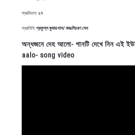
স্বরবিতান:
২৭
স্বরলিপি:
প্রফুল্ল কুমার দাস/ কাঙলিচরণ সেন
অন্ধজনে দেহ আলো- গানটি দেখে নিন এই ই
aalo- song video