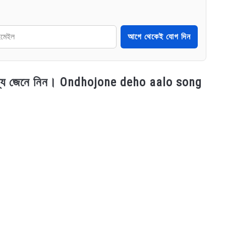
আগে থেকেই যোগ দিন
 তথ্য জেনে নিন। Ondhojone deho aalo song