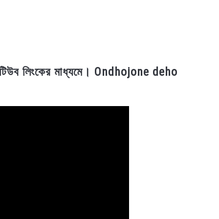
উটিউব লিংকের মাধ্যমে। Ondhojone deho