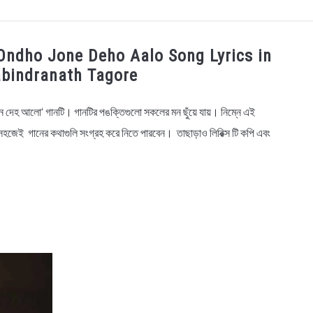
OGRAPHY
EDUCATIONAL
BENGALI WISHES
QUOT
 । Ondho Jone Deho Aalo Song Lyrics in
abindranath Tagore
BENGALI NAMES
BENGALI STORIES
ধজনে দেহ আলো‘ গানটি। গানটির পঙক্তিগুলো সকলের মন ছুঁয়ে যায়। নিম্নে এই
ব সহজেই গানের কথাগুলি সংগ্রহ করে নিতে পারবেন। তাছাড়াও লিরিক্স টি কপি এবং