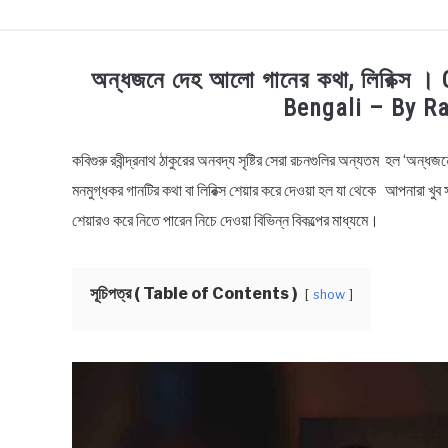
TECHNOLOGY
HEALTH & LIFESTYLE
BI
অন্ধজনে দেহ আলো গানের কথা, লিরিক্স
Bengali – By R
কবিগুরু রবীন্দ্রনাথ ঠাকুরের অনবদ্য সৃষ্টির সেরা রচনগুলির অন্যতম হল ‘অন্
in
Bengali
মনমুগ্ধকর গানটির কথা বা লিরিক্স শেয়ার করে দেওয়া হল যা থেকে আপনারা খু
Lyrics
শেয়ারও করে নিতে পারেন নিচে দেওয়া বিভিন্ন বিকল্পের মাধ্যমে।
সূচিপত্র ( Table of Contents )
show