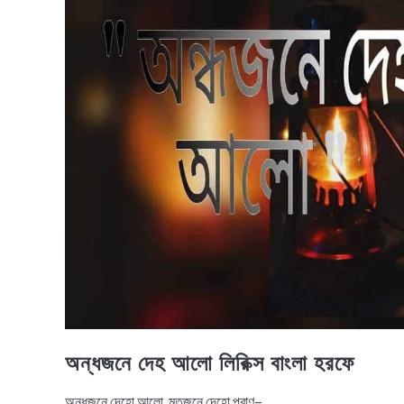
অন্ধজনে দেহ আলো লিরিক্স বাংলা হরফে
অন্ধজনে দেহো আলো, মৃতজনে দেহো প্রাণ–