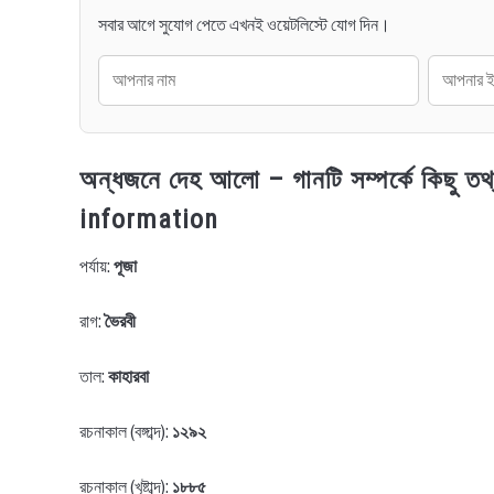
সবার আগে সুযোগ পেতে এখনই ওয়েটলিস্টে যোগ দিন।
অন্ধজনে দেহ আলো – গানটি সম্পর্কে কিছু
information
পর্যায়:
পূজা
রাগ:
ভৈরবী
তাল:
কাহারবা
রচনাকাল (বঙ্গাব্দ):
১২৯২
রচনাকাল (খৃষ্টাব্দ):
১৮৮৫