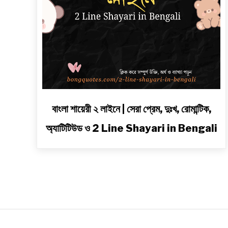
link
বাংলা শায়েরী ২ লাইনে | সেরা প্রেম, দুঃখ, রোমান্টিক,
to
অ্যাটিটিউড ও 2 Line Shayari in Bengali
বাংলা
শায়েরী
২
লাইনে
|
সেরা
প্রেম,
দুঃখ,
রোমান্টিক,