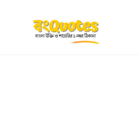
OGRAPHY
EDUCATIONAL
BENGALI WISHES
QUOT
BENGALI NAMES
BENGALI STORIES