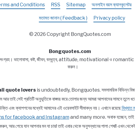
erms and Conditions
RSS
Sitemap
অনলাইন বয়স ক্যালকুলেটর
Bangla,
Block
মতামত জানান ( Feedback )
Privacy policy
list
Captions,
© 2026 Copyright BongQuotes.com
Quotes
Bongquotes.com
 সংগ্রহ। ভালোবাসা, কষ্ট, জীবন, বন্ধুত্ব, attitude, motivational ও romantic বিষয
করুন।
li quote lovers
is undoubtedly, Bongquotes. সমসাময়িক বিভিন্ন বিষয় সম্প
পরিসীম আর তাই সেই প্রতিটি অনুভূতিকে বাঙ্ময় করে তোলার জন্য আমরা আপনাদের সামন
াত্র উক্তি এবং ক্যাপশনের মধ্যেই আমাদের এই ওয়েবসাইট সীমাবদ্ধ নয়। এখানে রয়েছে
বিখ্যাত
ns for facebook and Instagram
and many more. অবাক হচ্ছেন, তাই তো ?
রুন, আর পেয়ে যান আপনার মন যা চায়! তাই এবার থেকে অনুসন্ধানের পালা শেষ!! এখন 