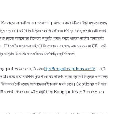
র্জিত তাহলে তা একটি আলাদা মাত্রা পায় । আমাদের বাংলা উক্তির বিপুল সম্ভারে রয়েছে
বিপুল সম্ভারে । এই বিবিধ উক্তির মধ্য দিয়ে জীবনের বিভিন্ন দিক তুলে ধরার চেষ্টা করেছি
ঠিক শব্দ চয়নের অভাবে যারা নিজেদের অনুভূতি প্রকাশ করতে পারছেন না তাঁরা অনায়াসেই
িন্ন। উক্তিগুলির সাথে মানানসই ছবি দিয়েও সাজানো হয়েছে আমাদের ওয়েবসাইটটি। তাই
্যাল প্রোফাইলে শেয়ার করে নিজের একাধিপত্য স্থাপন করুন।
! Bongquotes এসে গেছে নিয়ে তার
বিপুল Bengali captions এর ডালি
। ছোট
যখন তাও মনের মতো ক্যাপশন খুঁজে পাওয়া যায় না তখন আমরা প্রায়শই বিধ্বস্ত ও অবসন্ন
 বিশেষভাবে তৈরি হয়েছে আপনাদের চাহিদার কথা মাথায় রেখে। Captions গুলি পড়ে
ি অবশ্যই পেয়ে যাবেন ; এই গ্যারান্টি দিচ্ছে Bongquotes ! তাই সব ক্যাপশনের