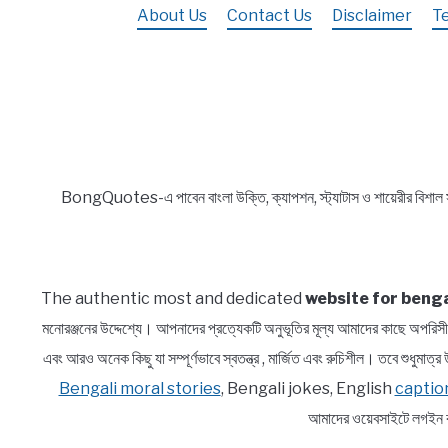
About Us
Contact Us
Disclaimer
T
অ্যাটিটিউড
ও
2
Line
Shayari
in
Bengali
BongQuotes-এ পাবেন বাংলা উক্তি, ক্যাপশন, স্ট্যাটাস ও শায়েরীর বিশাল
The authentic most and dedicated
website for benga
মনোরঞ্জনের উদ্দেশ্যে। আপনাদের প্রত্যেকটি অনুভূতির মূল্য আমাদের কাছে অ
এবং আরও অনেক কিছু যা সম্পূর্ণভাবে স্বতন্ত্র , মার্জিত এবং রুচিশীল। তবে শুধুম
Bengali moral stories
, Bengali jokes, English
captio
আমাদের ওয়েবসাইটে লগইন ক