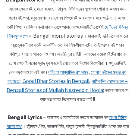
অনেক ক্ষেত্রেই হারাতে বসেছে। ঠাকুমা -দিদিমাদের মুখে গল্প শোনা বা অবসর সময়
গল্পের বই পড়া, স্কুলের পড়ার চাপে বহু শিশুদেরই আর সম্ভব হয়ে ওঠে না । আমরা
তাই শিশুদের চাহিদার কথা মাথায় রেখে আমাদের ওয়েবসাইটে রেখেছি
ছোটদের বিভিন্ন
শিক্ষামূলক গল্প
বা Bengali moral stories । মানানসই ছবি দিয়ে সাজানো
প্রত্যেকটি গল্প যতটা আকর্ষণীয় ততধিক শিক্ষণীয়ও বটে। তাই গল্পের বই পড়ার
পর্যাপ্ত সময় না থাকলে ও এখন আর চিন্তা নেই!! আমাদের ওয়েবসাইটের পাতায়
চোখ রাখলেই গল্পের স্বাদ খুব সহজেই পেয়ে যাবে কিশোর কিশোরীরা । শুধু ছোটরাই
কেন বড়দেরও যে এই গল্প (
ধর্মীয় ও আধ্যাত্মিক গল্প সমূহ
,
গোপাল ভাঁড়ের মজার গল্প
বাংলাতে | Gopal Bhar Stories in Bengali
,
নাসিরুদ্দিন হোজ্জার গল্প –
Bengali Stories of Mullah Nasreddin Hooja
) ভালো লাগবে সে
ব্যাপারে আমরা নিঃসন্দেহে বলতে পারি !!
Bengali Lyrics
– আমাদের ওয়েবসাইটের নবতম সংযোজন হল
বাংলা লিরিক্স,
গানের কথা
। রবীন্দ্রসংগীত, নজরুলগীতি, অতুলপ্রসাদী, দ্বিজেন্দ্রগীতি থেকে শুরু করে