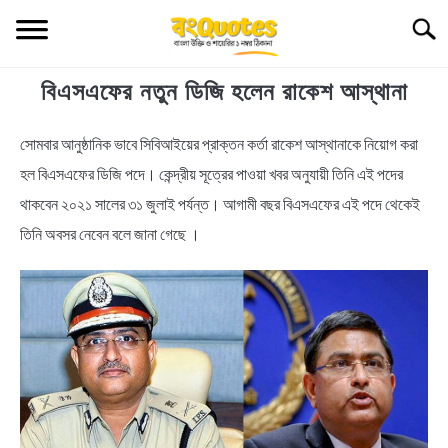
Skip
Searc
to
content
বিএসএফের নতুন ডিজি হলেন রাকেশ আস্থানা
TECHNOLOGY
সোমবার আনুষ্ঠানিক ভাবে সিবিআইয়ের প্রাক্তন কর্তা রাকেশ আস্থানাকে নিয়োগ করা
in
HEALTH & LIFESTYLE
News
হল বিএসএফের ডিজি পদে। কেন্দ্রীয় সূত্রের পাওয়া খবর অনুযায়ী তিনি এই পদের
BIOGRAPHY
থাকবেন ২০২১ সালের ৩১ জুলাই পর্যন্ত। আগামী বছর বিএসএফের এই পদে থেকেই
তিনি অবসর নেবেন বলে জানা গেছে ।
EDUCATIONAL
BENGALI WISHES
QUOTES & CAPTIONS
NEWS