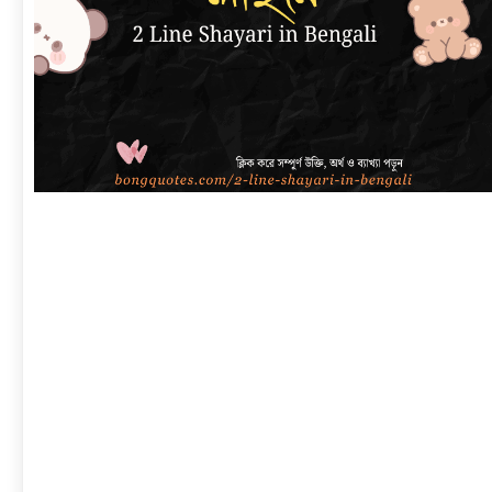
link
to
বাংলা
শায়েরী
২
লাইনে
|
সেরা
প্রেম,
দুঃখ,
রোমান্টিক,