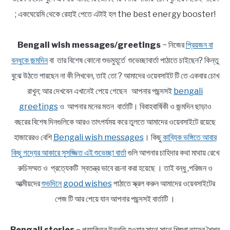
; একঘেয়েমি থেকে রেহাই পেতে এটাই হল the best energy booster!
Bengali wish messages/greetings
~ নিজের
প্রিয়জন বা
বন্ধুকে জন্মদিন
বা তার বিশেষ কোনো শুভমুহূর্তে শুভেচ্ছাবার্তা পাঠাতে চাইছেন? কিন্তু
বুঝে উঠতে পারছেন না কী লিখবেন, তাই তো ? আমাদের ওয়েবসাইট টি তে একবার চোখ
রাখুন; আর দেখবেন এখানেই পেয়ে গেছেন আপনার পছন্দসই
bengali
greetings
ও আপনার মনের মতন বার্তাটি। বিবাহবার্ষিকী ও জন্মদিন ছাড়াও
বছরের বিশেষ দিনগুলিকে আরও তাৎপর্যময় করে তুলতে আমাদের ওয়েবসাইটে রয়েছে
হাজারেরও বেশি
Bengali wish messages
। কিছু
কাব্যিক ভঙ্গিতে আবার
কিছু গদ্যের আকারে সুসজ্জিত এই শুভেচ্ছা বার্তা
গুলি আপনার চাহিদার কথা মাথায় রেখে
রুচিসম্মত ও প্রত্যেকটি স্বতন্ত্র ভাবে রচনা করা হয়েছে । তাই বন্ধু ,পরিজন ও
আত্মীয়দের
শুভদিনে good wishes
পাঠাতে স্ক্রল করুন আমাদের ওয়েবসাইটের
পেজ টি আর পেয়ে যান আপনার পছন্দসই বার্তাটি ।
Bengali stories
~ প্রযুক্তির উন্নতি হওয়ার সাথে সাথে শিশুরা তাদের শৈশব