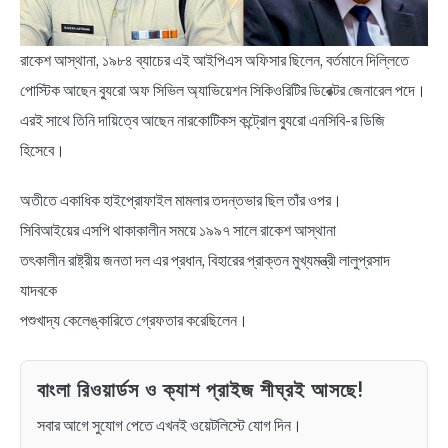
BENGALI LYRICS
রাকেশ আস্থানা, ১৯৮৪ ব্যাচের এই আইপিএস অফিসার ছিলেন, বর্তমানে দিল্লিতে
পোস্টিক আছেন ব্যুরো অফ সিভিল অ্যাভিয়েশন সিকিওরিটির ডিরেক্টর জেনারেল পদে।
BENGALI NAMES
এরই সাথে তিনি দায়িত্বে আছেন নারকোটিকস কন্ট্রোল ব্যুরো এনসিবি-র ডিজি
হিসেবে।
BENGALI STORIES
অতীতে একাধিক হাইপ্রোফাইল মামলার তদন্তভার ছিল তাঁর ওপর।
সিবিআইয়ের এসপি থাকাকালীন সময়ে ১৯৯৭ সালে রাকেশ আস্থানা
তৎকালীন রাষ্ট্রীয় জনতা দল এর প্রধান, বিহারের প্রাক্তন মুখ্যমন্ত্রী লালুপ্রসাদ
যাদবকে
পশুখাদ্য কেলেঙ্কারিতে গ্রেফতার করেছিলেন।
বাংলা রিওয়ার্ডস ও ক্যাশ প্রাইজ শীঘ্রই আসছে!
সবার আগে সুযোগ পেতে এখনই ওয়েটলিস্টে যোগ দিন।