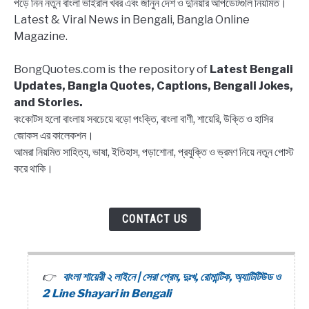
পড়ে নিন নতুন বাংলা ভাইরাল খবর এবং জানুন দেশ ও দুনিয়ার আপডেটগুলি নিয়মিত।
Bangla,
Latest & Viral News in Bengali, Bangla Online
Block
Magazine.
list
Captions,
BongQuotes.com is the repository of
Latest Bengali
Quotes
Updates, Bangla Quotes, Captions, Bengali Jokes,
and Stories.
বংকোটস হলো বাংলায় সবচেয়ে বড়ো পংক্তি, বাংলা বাণী, শায়েরি, উক্তি ও হাসির
জোকস এর কালেকশন।
আমরা নিয়মিত সাহিত্য, ভাষা, ইতিহাস, পড়াশোনা, প্রযুক্তি ও ভ্রমণ নিয়ে নতুন পোস্ট
করে থাকি।
CONTACT US
বাংলা শায়েরী ২ লাইনে | সেরা প্রেম, দুঃখ, রোমান্টিক, অ্যাটিটিউড ও
2 Line Shayari in Bengali