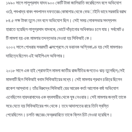
১৯৯০ সালে লালুপ্রসাদ যাদব ৯০০ কোটি টাকা জালিয়াতি করেছিলেন বলে অভিযোগ
ওঠে, পশুখাদ্য বাবদ পশুপালন দফতরের কোষাগার থেকে বেঅাইনি ভাবে সরকারি বরাদ্দ
৮৪.৫ লক্ষ টাকা তুলে নেন বলে অভিযোগ ছিল। সেই সময় লোকসভার সদস্যপদ
হারাতে হয়েছিল লালুপ্রসাদ যাদবকে, ভোটে দাঁড়ানোর অধিকারও চলে যায়। সর্বমোট ৫
টি মামলা হয় এবং মামলার তদন্তভার দেওয়া হয় সিবিআই কে।
২০০২ সালে গোধরায় সবরমতী এক্সপ্রেসে যে ভয়ানক অগ্নিকাণ্ড হয় সেই মামলারও
দায়িত্বে ছিলেন এই আইপিএস অফিসার।
২০১৮ সালে এক হাই প্রোফাইল মামলা জাতীয় রাজনীতির জগতেও ঝড় তুলেছিল,সেই
মামলাটি ছিল সিবিআই বনাম সিবিআইয়ের মধ্যে। সেই মামলার প্রধান চরিত্র ছিলেন
রাকেশ আস্থানা। তাঁর বিরুদ্ধে সিবিআই য়ের আরেক কর্তা আলোক বর্মা অভিযোগ
এনেছিলেন হায়দরাবাদের এক ব্যবসায়ীর থেকে ঘুষ নেওয়ার। সেই মামলার জন্যই তাকে
সরে যেতে হয় সিবিআইয়ের পদ থেকে। তবে আদালতের রায়ে তিনি স্বস্তি
পেয়েছিলেন। চলতি বছরের ফেব্রুয়ারিতে তাকে ক্লিন চিট দেওয়া হয়েছিল।