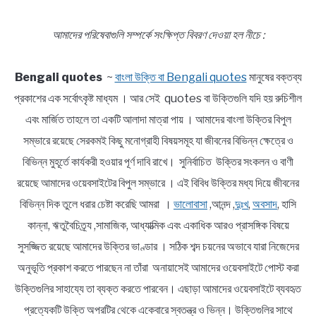
আমাদের পরিষেবাগুলি সম্পর্কে সংক্ষিপ্ত বিবরণ দেওয়া হল নীচে :
Bengali quotes
~
বাংলা উক্তি বা Bengali quotes
মানুষের বক্তব্য
প্রকাশের এক সর্বোৎকৃষ্ট মাধ্যম । আর সেই quotes বা উক্তিগুলি যদি হয় রুচিশীল
এবং মার্জিত তাহলে তা একটি আলাদা মাত্রা পায় । আমাদের বাংলা উক্তির বিপুল
সম্ভারে রয়েছে সেরকমই কিছু মনোগ্রাহী বিষয়সমূহ যা জীবনের বিভিন্ন ক্ষেত্রে ও
বিভিন্ন মুহূর্তে কার্যকরী হওয়ার পূর্ণ দাবি রাখে। সুনির্বাচিত উক্তির সংকলন ও বাণী
রয়েছে আমাদের ওয়েবসাইটের বিপুল সম্ভারে । এই বিবিধ উক্তির মধ্য দিয়ে জীবনের
বিভিন্ন দিক তুলে ধরার চেষ্টা করেছি আমরা ।
ভালোবাসা
,আনন্দ ,
দুঃখ
,
অবসাদ
, হাসি
কান্না, ঋতুবৈচিত্র্য ,সামাজিক, আধ্যাত্মিক এবং একাধিক আরও প্রাসঙ্গিক বিষয়ে
সুসজ্জিত রয়েছে আমাদের উক্তির ভাণ্ডার । সঠিক শব্দ চয়নের অভাবে যারা নিজেদের
অনুভূতি প্রকাশ করতে পারছেন না তাঁরা অনায়াসেই আমাদের ওয়েবসাইটে পোস্ট করা
উক্তিগুলির সাহায্যে তা ব্যক্ত করতে পারবেন। এছাড়া আমাদের ওয়েবসাইটে ব্যবহৃত
প্রত্যেকটি উক্তি অপরটির থেকে একেবারে স্বতন্ত্র ও ভিন্ন। উক্তিগুলির সাথে