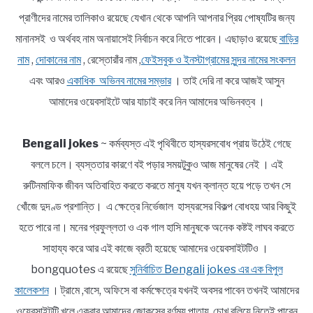
প্রাণীদের নামের তালিকাও রয়েছে যেখান থেকে আপনি আপনার প্রিয় পোষ্যটির জন্য
মানানসই ও অর্থবহ নাম অনায়াসেই নির্বাচন করে নিতে পারেন। এছাড়াও রয়েছে
বাড়ির
নাম
,
দোকানের নাম
, রেস্তোরাঁর নাম ,
ফেইসবুক ও ইনস্টাগ্রামের সুন্দর নামের সংকলন
এবং আরও
একাধিক অভিনব নামের সম্ভার
। তাই দেরি না করে আজই আসুন
আমাদের ওয়েবসাইটে আর যাচাই করে নিন আমাদের অভিনবত্ব ।
Bengali jokes
~ কর্মব্যস্ত এই পৃথিবীতে হাস্যরসবোধ প্রায় উঠেই গেছে
বললে চলে। ব্যস্ততার কারণে বই পড়ার সময়টুকুও আজ মানুষের নেই । এই
রুটিনমাফিক জীবন অতিবাহিত করতে করতে মানুষ যখন ক্লান্ত হয়ে পড়ে তখন সে
খোঁজে দুদণ্ড প্রশান্তি। এ ক্ষেত্রে নির্ভেজাল হাস্যরসের বিকল্প বোধহয় আর কিছুই
হতে পারে না। মনের প্রফুল্লতা ও এক গাল হাসি মানুষকে অনেক কষ্টই লাঘব করতে
সাহায্য করে আর এই কাজে ব্রতী হয়েছে আমাদের ওয়েবসাইটটিও ।
bongquotes এ রয়েছে
সুনির্বাচিত Bengali jokes এর এক বিপুল
কালেকশন
। ট্রামে ,বাসে, অফিসে বা কর্মক্ষেত্রে যখনই অবসর পাবেন তখনই আমাদের
ওয়েবসাইটটি খুলে একবার আমাদের জোকসের বর্ণময় পাতায় চোখ বুলিয়ে নিতেই পারেন