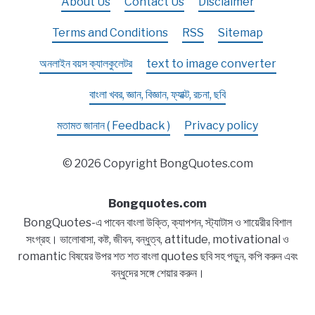
About Us
Contact Us
Disclaimer
Terms and Conditions
RSS
Sitemap
অনলাইন বয়স ক্যালকুলেটর
text to image converter
বাংলা খবর, জ্ঞান, বিজ্ঞান, ফ্যাক্ট, রচনা, ছবি
মতামত জানান ( Feedback )
Privacy policy
© 2026 Copyright BongQuotes.com
Bongquotes.com
BongQuotes-এ পাবেন বাংলা উক্তি, ক্যাপশন, স্ট্যাটাস ও শায়েরীর বিশাল
সংগ্রহ। ভালোবাসা, কষ্ট, জীবন, বন্ধুত্ব, attitude, motivational ও
romantic বিষয়ের উপর শত শত বাংলা quotes ছবি সহ পড়ুন, কপি করুন এবং
বন্ধুদের সঙ্গে শেয়ার করুন।