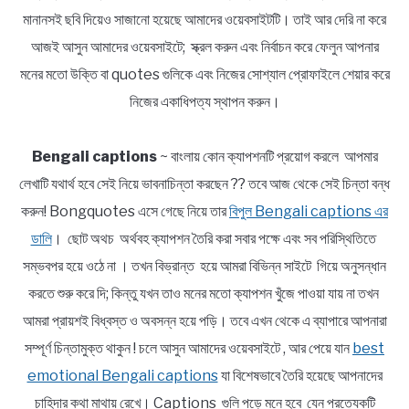
মানানসই ছবি দিয়েও সাজানো হয়েছে আমাদের ওয়েবসাইটটি। তাই আর দেরি না করে
আজই আসুন আমাদের ওয়েবসাইটে; স্ক্রল করুন এবং নির্বাচন করে ফেলুন আপনার
মনের মতো উক্তি বা quotes গুলিকে এবং নিজের সোশ্যাল প্রোফাইলে শেয়ার করে
নিজের একাধিপত্য স্থাপন করুন।
Bengali captions
~ বাংলায় কোন ক্যাপশনটি প্রয়োগ করলে আপমার
লেখাটি যথার্থ হবে সেই নিয়ে ভাবনাচিন্তা করছেন ?? তবে আজ থেকে সেই চিন্তা বন্ধ
করুন! Bongquotes এসে গেছে নিয়ে তার
বিপুল Bengali captions এর
ডালি
। ছোট অথচ অর্থবহ ক্যাপশন তৈরি করা সবার পক্ষে এবং সব পরিস্থিতিতে
সম্ভবপর হয়ে ওঠে না । তখন বিভ্রান্ত হয়ে আমরা বিভিন্ন সাইটে গিয়ে অনুসন্ধান
করতে শুরু করে দি; কিন্তু যখন তাও মনের মতো ক্যাপশন খুঁজে পাওয়া যায় না তখন
আমরা প্রায়শই বিধ্বস্ত ও অবসন্ন হয়ে পড়ি। তবে এখন থেকে এ ব্যাপারে আপনারা
সম্পূর্ণ চিন্তামুক্ত থাকুন ! চলে আসুন আমাদের ওয়েবসাইটে , আর পেয়ে যান
best
emotional Bengali captions
যা বিশেষভাবে তৈরি হয়েছে আপনাদের
চাহিদার কথা মাথায় রেখে। Captions গুলি পড়ে মনে হবে যেন প্রত্যেকটি