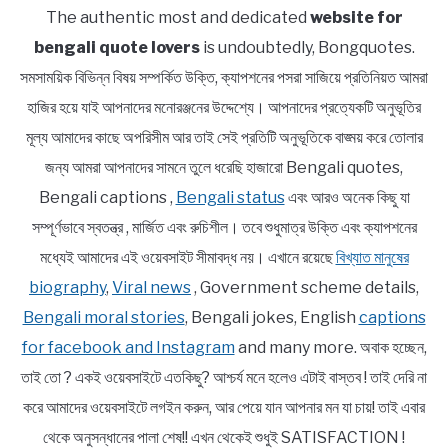
The authentic most and dedicated
website for
bengali quote lovers
is undoubtedly, Bongquotes.
সমসাময়িক বিভিন্ন বিষয় সম্পর্কিত উক্তি, ক্যাপশনের পসরা সাজিয়ে প্রতিনিয়ত আমরা
হাজির হয়ে যাই আপনাদের মনোরঞ্জনের উদ্দেশ্যে। আপনাদের প্রত্যেকটি অনুভূতির
মূল্য আমাদের কাছে অপরিসীম আর তাই সেই প্রতিটি অনুভূতিকে বাঙ্ময় করে তোলার
জন্য আমরা আপনাদের সামনে তুলে ধরেছি হাজারো Bengali quotes,
Bengali captions ,
Bengali status
এবং আরও অনেক কিছু যা
সম্পূর্ণভাবে স্বতন্ত্র , মার্জিত এবং রুচিশীল। তবে শুধুমাত্র উক্তি এবং ক্যাপশনের
মধ্যেই আমাদের এই ওয়েবসাইট সীমাবদ্ধ নয়। এখানে রয়েছে
বিখ্যাত মানুষের
biography
,
Viral news
, Government scheme details,
Bengali moral stories
, Bengali jokes, English
captions
for facebook and Instagram
and many more. অবাক হচ্ছেন,
তাই তো ? একই ওয়েবসাইটে এতকিছু? আশ্চর্য মনে হলেও এটাই বাস্তব ! তাই দেরি না
করে আমাদের ওয়েবসাইটে লগইন করুন, আর পেয়ে যান আপনার মন যা চায়! তাই এবার
থেকে অনুসন্ধানের পালা শেষ!! এখন থেকেই শুধুই SATISFACTION !