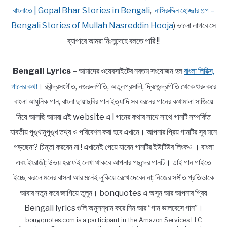
বাংলাতে | Gopal Bhar Stories in Bengali
,
নাসিরুদ্দিন হোজ্জার গল্প –
Bengali Stories of Mullah Nasreddin Hooja
) ভালো লাগবে সে
ব্যাপারে আমরা নিঃসন্দেহে বলতে পারি !!
Bengali Lyrics
– আমাদের ওয়েবসাইটের নবতম সংযোজন হল
বাংলা লিরিক্স,
গানের কথা
। রবীন্দ্রসংগীত, নজরুলগীতি, অতুলপ্রসাদী, দ্বিজেন্দ্রগীতি থেকে শুরু করে
বাংলা আধুনিক গান, বাংলা ছায়াছবির গান ইত্যাদি সব ধরনের গানের কথামালা সাজিয়ে
নিয়ে আসছি আমরা এই website এ l গানের কথার সাথে সাথে গানটি সম্পর্কিত
যাবতীয় পুঙ্খানুপুঙ্খ তথ্য ও পরিবেশন করা হবে এখানে। আপনার প্রিয় গানটির সুর মনে
পড়ছেনা? চিন্তা করবেন না ! এখানেই পেয়ে যাবেন গানটির ইউটিউব লিংকও । বাংলা
এবং ইংরাজী; উভয় হরফেই লেখা থাকবে আপনার পছন্দের গানটি। তাই গান গাইতে
ইচ্ছে করলে মনের বাসনা আর মনেই লুকিয়ে রেখে দেবেন না; নিজের সঙ্গীত প্রতিভাকে
আবার নতুন করে জাগিয়ে তুলুন। bonquotes এ অসুন আর আপনার প্রিয়
Bengali lyrics গুলি অনুসন্ধান করে নিন আর “গান ভালবেসে গান”।
bongquotes.com is a participant in the Amazon Services LLC