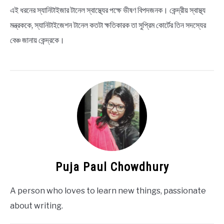
এই ধরনের স্যানিটাইজার টানেল স্বাস্থ্যের পক্ষে ভীষণ বিপদজনক। কেন্দ্রীয় স্বাস্থ্য
মন্ত্রককে, স্যানিটাইজেশন টানেল কতটা ক্ষতিকারক তা সুপ্রিম কোর্টের তিন সদস্যের
বেঞ্চ জানায় কেন্দ্রকে।
Puja Paul Chowdhury
A person who loves to learn new things, passionate
about writing.