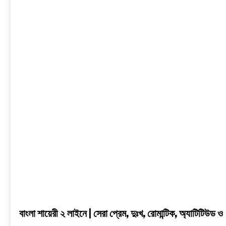
বাংলা
শায়েরী
২
লাইনে
|
সেরা
প্রেম,
দুঃখ,
রোমান্টিক,
অ্যাটিটিউড
ও
2
Line
Shayari
in
Bengali
বাংলা শায়েরী ২ লাইনে | সেরা প্রেম, দুঃখ, রোমান্টিক, অ্যাটিটিউড ও