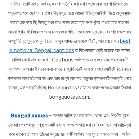
ডালি
। ছোট অথচ অর্থবহ ক্যাপশন তৈরি করা সবার পক্ষে এবং সব পরিস্থিতিতে
সম্ভবপর হয়ে ওঠে না । তখন বিভ্রান্ত হয়ে আমরা বিভিন্ন সাইটে গিয়ে অনুসন্ধান
করতে শুরু করে দি; কিন্তু যখন তাও মনের মতো ক্যাপশন খুঁজে পাওয়া যায় না তখন
আমরা প্রায়শই বিধ্বস্ত ও অবসন্ন হয়ে পড়ি। তবে এখন থেকে এ ব্যাপারে আপনারা
সম্পূর্ণ চিন্তামুক্ত থাকুন ! চলে আসুন আমাদের ওয়েবসাইটে , আর পেয়ে যান
best
emotional Bengali captions
যা বিশেষভাবে তৈরি হয়েছে আপনাদের
চাহিদার কথা মাথায় রেখে। Captions গুলি পড়ে মনে হবে যেন প্রত্যেকটি
ক্যাপশন আপনার ই মনের কথা বলছে। প্রতিদিনই আমাদের ওয়েবসাইটে নতুন নতুন
ক্যাপশন আপডেট করা হয় এবং তার মধ্যে আপনার পছন্দের ক্যাপশনটি অবশ্যই পেয়ে
যাবেন ; এই গ্যারান্টি দিচ্ছে Bongquotes ! তাই সব ক্যাপশনের একটাই ঠিকানা
bongquotes.com.
Bengali names
~ সন্তান ভূমিষ্ঠ হওয়ার আগে থেকে এবং শিশুটির জন্ম
নেওয়ার পর পর্যন্ত প্রত্যেকটি বাবা মা ও অভিভাবকেরা যে বিষয় নিয়ে ভাবনাচিন্তা
করে থাকেন তা হলো তাঁদের সন্তানের একটি অর্থবহ এবং সুন্দর নামকরণ করা। সঠিক