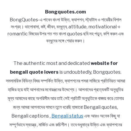
Bongquotes.com
BongQuotes-এ পাবেন বাংলা উক্তি, ক্যাপশন, স্ট্যাটাস ও শায়েরীর বিশাল
সংগ্রহ। ভালোবাসা, কষ্ট, জীবন, বন্ধুত্ব, attitude, motivational ও
romantic বিষয়ের উপর শত শত বাংলা quotes ছবি সহ পড়ুন, কপি করুন এবং
বন্ধুদের সঙ্গে শেয়ার করুন।
The authentic most and dedicated
website for
bengali quote lovers
is undoubtedly, Bongquotes.
সমসাময়িক বিভিন্ন বিষয় সম্পর্কিত উক্তি, ক্যাপশনের পসরা সাজিয়ে প্রতিনিয়ত আমরা
হাজির হয়ে যাই আপনাদের মনোরঞ্জনের উদ্দেশ্যে। আপনাদের প্রত্যেকটি অনুভূতির
মূল্য আমাদের কাছে অপরিসীম আর তাই সেই প্রতিটি অনুভূতিকে বাঙ্ময় করে তোলার
জন্য আমরা আপনাদের সামনে তুলে ধরেছি হাজারো Bengali quotes,
Bengali captions ,
Bengali status
এবং আরও অনেক কিছু যা
সম্পূর্ণভাবে স্বতন্ত্র , মার্জিত এবং রুচিশীল। তবে শুধুমাত্র উক্তি এবং ক্যাপশনের