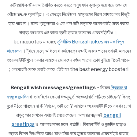
রুটিনমাফিক জীবন অতিবাহিত করতে করতে মানুষ যখন ক্লান্ত হয়ে পড়ে তখন সে
খোঁজে দুদণ্ড প্রশান্তি। এ ক্ষেত্রে নির্ভেজাল হাস্যরসের বিকল্প বোধহয় আর কিছুই
হতে পারে না। মনের প্রফুল্লতা ও এক গাল হাসি মানুষকে অনেক কষ্টই লাঘব করতে
সাহায্য করে আর এই কাজে ব্রতী হয়েছে আমাদের ওয়েবসাইটটিও ।
bongquotes এ রয়েছে
সুনির্বাচিত Bengali jokes এর এক বিপুল
কালেকশন
। ট্রামে ,বাসে, অফিসে বা কর্মক্ষেত্রে যখনই অবসর পাবেন তখনই আমাদের
ওয়েবসাইটটি খুলে একবার আমাদের জোকসের বর্ণময় পাতায় চোখ বুলিয়ে নিতেই পারেন
; একঘেয়েমি থেকে রেহাই পেতে এটাই হল the best energy booster!
Bengali wish messages/greetings
~ নিজের
প্রিয়জন বা
বন্ধুকে জন্মদিন
বা তার বিশেষ কোনো শুভমুহূর্তে শুভেচ্ছাবার্তা পাঠাতে চাইছেন? কিন্তু
বুঝে উঠতে পারছেন না কী লিখবেন, তাই তো ? আমাদের ওয়েবসাইট টি তে একবার চোখ
রাখুন; আর দেখবেন এখানেই পেয়ে গেছেন আপনার পছন্দসই
bengali
greetings
ও আপনার মনের মতন বার্তাটি। বিবাহবার্ষিকী ও জন্মদিন ছাড়াও
বছরের বিশেষ দিনগুলিকে আরও তাৎপর্যময় করে তুলতে আমাদের ওয়েবসাইটে রয়েছে