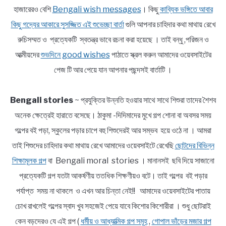
হাজারেরও বেশি
Bengali wish messages
। কিছু
কাব্যিক ভঙ্গিতে আবার
কিছু গদ্যের আকারে সুসজ্জিত এই শুভেচ্ছা বার্তা
গুলি আপনার চাহিদার কথা মাথায় রেখে
রুচিসম্মত ও প্রত্যেকটি স্বতন্ত্র ভাবে রচনা করা হয়েছে । তাই বন্ধু ,পরিজন ও
আত্মীয়দের
শুভদিনে good wishes
পাঠাতে স্ক্রল করুন আমাদের ওয়েবসাইটের
পেজ টি আর পেয়ে যান আপনার পছন্দসই বার্তাটি ।
Bengali stories
~ প্রযুক্তির উন্নতি হওয়ার সাথে সাথে শিশুরা তাদের শৈশব
অনেক ক্ষেত্রেই হারাতে বসেছে। ঠাকুমা -দিদিমাদের মুখে গল্প শোনা বা অবসর সময়
গল্পের বই পড়া, স্কুলের পড়ার চাপে বহু শিশুদেরই আর সম্ভব হয়ে ওঠে না । আমরা
তাই শিশুদের চাহিদার কথা মাথায় রেখে আমাদের ওয়েবসাইটে রেখেছি
ছোটদের বিভিন্ন
শিক্ষামূলক গল্প
বা Bengali moral stories । মানানসই ছবি দিয়ে সাজানো
প্রত্যেকটি গল্প যতটা আকর্ষণীয় ততধিক শিক্ষণীয়ও বটে। তাই গল্পের বই পড়ার
পর্যাপ্ত সময় না থাকলে ও এখন আর চিন্তা নেই!! আমাদের ওয়েবসাইটের পাতায়
চোখ রাখলেই গল্পের স্বাদ খুব সহজেই পেয়ে যাবে কিশোর কিশোরীরা । শুধু ছোটরাই
কেন বড়দেরও যে এই গল্প (
ধর্মীয় ও আধ্যাত্মিক গল্প সমূহ
,
গোপাল ভাঁড়ের মজার গল্প