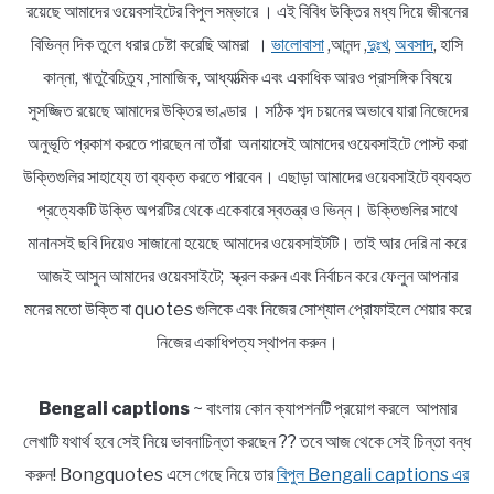
রয়েছে আমাদের ওয়েবসাইটের বিপুল সম্ভারে । এই বিবিধ উক্তির মধ্য দিয়ে জীবনের
বিভিন্ন দিক তুলে ধরার চেষ্টা করেছি আমরা ।
ভালোবাসা
,আনন্দ ,
দুঃখ
,
অবসাদ
, হাসি
কান্না, ঋতুবৈচিত্র্য ,সামাজিক, আধ্যাত্মিক এবং একাধিক আরও প্রাসঙ্গিক বিষয়ে
সুসজ্জিত রয়েছে আমাদের উক্তির ভাণ্ডার । সঠিক শব্দ চয়নের অভাবে যারা নিজেদের
অনুভূতি প্রকাশ করতে পারছেন না তাঁরা অনায়াসেই আমাদের ওয়েবসাইটে পোস্ট করা
উক্তিগুলির সাহায্যে তা ব্যক্ত করতে পারবেন। এছাড়া আমাদের ওয়েবসাইটে ব্যবহৃত
প্রত্যেকটি উক্তি অপরটির থেকে একেবারে স্বতন্ত্র ও ভিন্ন। উক্তিগুলির সাথে
মানানসই ছবি দিয়েও সাজানো হয়েছে আমাদের ওয়েবসাইটটি। তাই আর দেরি না করে
আজই আসুন আমাদের ওয়েবসাইটে; স্ক্রল করুন এবং নির্বাচন করে ফেলুন আপনার
মনের মতো উক্তি বা quotes গুলিকে এবং নিজের সোশ্যাল প্রোফাইলে শেয়ার করে
নিজের একাধিপত্য স্থাপন করুন।
Bengali captions
~ বাংলায় কোন ক্যাপশনটি প্রয়োগ করলে আপমার
লেখাটি যথার্থ হবে সেই নিয়ে ভাবনাচিন্তা করছেন ?? তবে আজ থেকে সেই চিন্তা বন্ধ
করুন! Bongquotes এসে গেছে নিয়ে তার
বিপুল Bengali captions এর