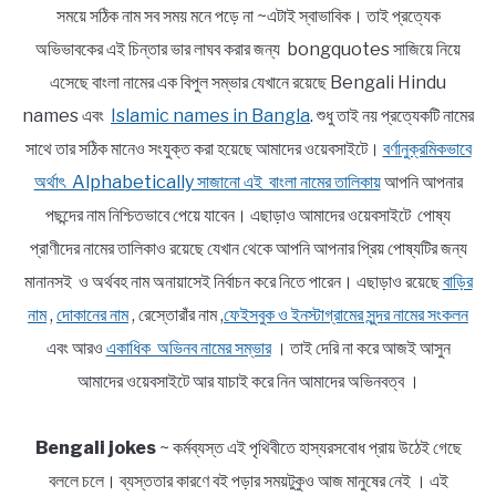
সময়ে সঠিক নাম সব সময় মনে পড়ে না ~এটাই স্বাভাবিক। তাই প্রত্যেক
অভিভাবকের এই চিন্তার ভার লাঘব করার জন্য bongquotes সাজিয়ে নিয়ে
এসেছে বাংলা নামের এক বিপুল সম্ভার যেখানে রয়েছে Bengali Hindu
names এবং
Islamic names in Bangla
. শুধু তাই নয় প্রত্যেকটি নামের
সাথে তার সঠিক মানেও সংযুক্ত করা হয়েছে আমাদের ওয়েবসাইটে।
বর্ণানুক্রমিকভাবে
অর্থাৎ Alphabetically সাজানো এই বাংলা নামের তালিকায়
আপনি আপনার
পছন্দের নাম নিশ্চিতভাবে পেয়ে যাবেন। এছাড়াও আমাদের ওয়েবসাইটে পোষ্য
প্রাণীদের নামের তালিকাও রয়েছে যেখান থেকে আপনি আপনার প্রিয় পোষ্যটির জন্য
মানানসই ও অর্থবহ নাম অনায়াসেই নির্বাচন করে নিতে পারেন। এছাড়াও রয়েছে
বাড়ির
নাম
,
দোকানের নাম
, রেস্তোরাঁর নাম ,
ফেইসবুক ও ইনস্টাগ্রামের সুন্দর নামের সংকলন
এবং আরও
একাধিক অভিনব নামের সম্ভার
। তাই দেরি না করে আজই আসুন
আমাদের ওয়েবসাইটে আর যাচাই করে নিন আমাদের অভিনবত্ব ।
Bengali jokes
~ কর্মব্যস্ত এই পৃথিবীতে হাস্যরসবোধ প্রায় উঠেই গেছে
বললে চলে। ব্যস্ততার কারণে বই পড়ার সময়টুকুও আজ মানুষের নেই । এই