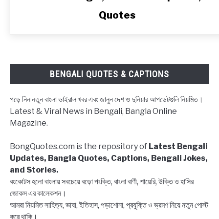
স্টেটাস,
Quotes
ব্লকলিস্ট
নিয়ে
ক্যাপশন,
উক্তি
|
BENGALI QUOTES & CAPTIONS
Block
status
পড়ে নিন নতুন বাংলা ভাইরাল খবর এবং জানুন দেশ ও দুনিয়ার আপডেটগুলি নিয়মিত।
Bangla,
Latest & Viral News in Bengali, Bangla Online
Block
Magazine.
list
Captions,
BongQuotes.com is the repository of
Latest Bengali
Quotes
Updates, Bangla Quotes, Captions, Bengali Jokes,
and Stories.
বংকোটস হলো বাংলায় সবচেয়ে বড়ো পংক্তি, বাংলা বাণী, শায়েরি, উক্তি ও হাসির
জোকস এর কালেকশন।
আমরা নিয়মিত সাহিত্য, ভাষা, ইতিহাস, পড়াশোনা, প্রযুক্তি ও ভ্রমণ নিয়ে নতুন পোস্ট
করে থাকি।