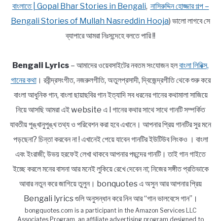
বাংলাতে | Gopal Bhar Stories in Bengali
,
নাসিরুদ্দিন হোজ্জার গল্প –
Bengali Stories of Mullah Nasreddin Hooja
) ভালো লাগবে সে
ব্যাপারে আমরা নিঃসন্দেহে বলতে পারি !!
Bengali Lyrics
– আমাদের ওয়েবসাইটের নবতম সংযোজন হল
বাংলা লিরিক্স,
গানের কথা
। রবীন্দ্রসংগীত, নজরুলগীতি, অতুলপ্রসাদী, দ্বিজেন্দ্রগীতি থেকে শুরু করে
বাংলা আধুনিক গান, বাংলা ছায়াছবির গান ইত্যাদি সব ধরনের গানের কথামালা সাজিয়ে
নিয়ে আসছি আমরা এই website এ l গানের কথার সাথে সাথে গানটি সম্পর্কিত
যাবতীয় পুঙ্খানুপুঙ্খ তথ্য ও পরিবেশন করা হবে এখানে। আপনার প্রিয় গানটির সুর মনে
পড়ছেনা? চিন্তা করবেন না ! এখানেই পেয়ে যাবেন গানটির ইউটিউব লিংকও । বাংলা
এবং ইংরাজী; উভয় হরফেই লেখা থাকবে আপনার পছন্দের গানটি। তাই গান গাইতে
ইচ্ছে করলে মনের বাসনা আর মনেই লুকিয়ে রেখে দেবেন না; নিজের সঙ্গীত প্রতিভাকে
আবার নতুন করে জাগিয়ে তুলুন। bonquotes এ অসুন আর আপনার প্রিয়
Bengali lyrics গুলি অনুসন্ধান করে নিন আর “গান ভালবেসে গান”।
bongquotes.com is a participant in the Amazon Services LLC
Associates Program, an affiliate advertising program designed to