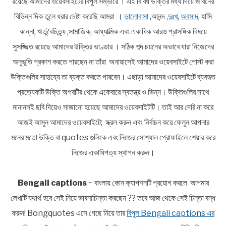
রয়েছে আমাদের ওয়েবসাইটের বিপুল সম্ভারে । এই বিবিধ উক্তির মধ্য দিয়ে জীবনের
বিভিন্ন দিক তুলে ধরার চেষ্টা করেছি আমরা ।
ভালোবাসা
,আনন্দ ,
দুঃখ
,
অবসাদ
, হাসি
কান্না, ঋতুবৈচিত্র্য ,সামাজিক, আধ্যাত্মিক এবং একাধিক আরও প্রাসঙ্গিক বিষয়ে
সুসজ্জিত রয়েছে আমাদের উক্তির ভাণ্ডার । সঠিক শব্দ চয়নের অভাবে যারা নিজেদের
অনুভূতি প্রকাশ করতে পারছেন না তাঁরা অনায়াসেই আমাদের ওয়েবসাইটে পোস্ট করা
উক্তিগুলির সাহায্যে তা ব্যক্ত করতে পারবেন। এছাড়া আমাদের ওয়েবসাইটে ব্যবহৃত
প্রত্যেকটি উক্তি অপরটির থেকে একেবারে স্বতন্ত্র ও ভিন্ন। উক্তিগুলির সাথে
মানানসই ছবি দিয়েও সাজানো হয়েছে আমাদের ওয়েবসাইটটি। তাই আর দেরি না করে
আজই আসুন আমাদের ওয়েবসাইটে; স্ক্রল করুন এবং নির্বাচন করে ফেলুন আপনার
মনের মতো উক্তি বা quotes গুলিকে এবং নিজের সোশ্যাল প্রোফাইলে শেয়ার করে
নিজের একাধিপত্য স্থাপন করুন।
Bengali captions
~ বাংলায় কোন ক্যাপশনটি প্রয়োগ করলে আপমার
লেখাটি যথার্থ হবে সেই নিয়ে ভাবনাচিন্তা করছেন ?? তবে আজ থেকে সেই চিন্তা বন্ধ
করুন! Bongquotes এসে গেছে নিয়ে তার
বিপুল Bengali captions এর