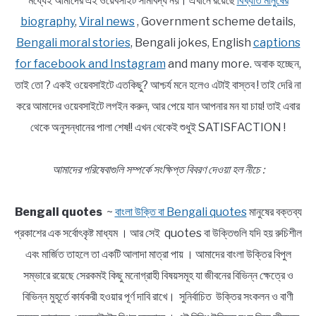
মধ্যেই আমাদের এই ওয়েবসাইট সীমাবদ্ধ নয়। এখানে রয়েছে
বিখ্যাত মানুষের
biography
,
Viral news
, Government scheme details,
Bengali moral stories
, Bengali jokes, English
captions
for facebook and Instagram
and many more. অবাক হচ্ছেন,
তাই তো ? একই ওয়েবসাইটে এতকিছু? আশ্চর্য মনে হলেও এটাই বাস্তব ! তাই দেরি না
করে আমাদের ওয়েবসাইটে লগইন করুন, আর পেয়ে যান আপনার মন যা চায়! তাই এবার
থেকে অনুসন্ধানের পালা শেষ!! এখন থেকেই শুধুই SATISFACTION !
আমাদের পরিষেবাগুলি সম্পর্কে সংক্ষিপ্ত বিবরণ দেওয়া হল নীচে :
Bengali quotes
~
বাংলা উক্তি বা Bengali quotes
মানুষের বক্তব্য
প্রকাশের এক সর্বোৎকৃষ্ট মাধ্যম । আর সেই quotes বা উক্তিগুলি যদি হয় রুচিশীল
এবং মার্জিত তাহলে তা একটি আলাদা মাত্রা পায় । আমাদের বাংলা উক্তির বিপুল
সম্ভারে রয়েছে সেরকমই কিছু মনোগ্রাহী বিষয়সমূহ যা জীবনের বিভিন্ন ক্ষেত্রে ও
বিভিন্ন মুহূর্তে কার্যকরী হওয়ার পূর্ণ দাবি রাখে। সুনির্বাচিত উক্তির সংকলন ও বাণী