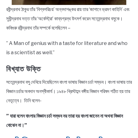
রবীন্দ্রনাথ ঠাকুর তাঁর ‘বিশ্বপরিচয়’ অন্নদাশঙ্কর রায় তার ‘জাপানে ভ্রমণ কাহিনি’ এবং
সুধীন্দ্রনাথ দত্ত তাঁর ‘অর্কেস্ট্রা’ কাব্যগ্রন্থ উৎসর্গ করেন সত্যেন্দ্রনাথ বসুকে।
কবিগুরু রবীন্দ্রনাথ তাঁর সম্পর্কে বলেছিলেন –
” A Man of genius with a taste for literature and who
is a scientist as well.”
বিখ্যাত উক্তি
সত্যেন্দ্রনাথ বসু দেখিয়ে দিয়েছিলেন বাংলা ভাষায় বিজ্ঞান চর্চা সম্ভব। বাংলা ভাষায় তার
বিজ্ঞান চর্চার অবদান অনস্বীকার্য। ১৯৪৮ খ্রিস্টাব্দে বঙ্গীয় বিজ্ঞান পরিষদ গঠিত হয় তার
নেতৃত্বে। তিনি বলেন-
” যারা বলেন বাংলায় বিজ্ঞান চর্চা সম্ভব নয় তারা হয় বাংলা জানেন না অথবা বিজ্ঞান
বোঝেন না।”