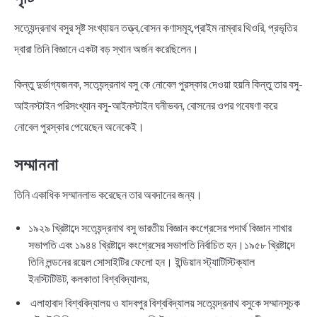
সত্যেন্দ্রনাথ বসুর সৃষ্ট সংখ্যায়ন তত্ত্ব,বোসন কণাসমূহ,প্রাইম নাম্বার থিওরি, প্রভৃতির
দ্বারা তিনি বিজ্ঞানে একটা বড় স্থান অর্জন করেছিলেন।
কিন্তু দুর্ভাগ্যজনক, সত্যেন্দ্রনাথ বসু কে নোবেল পুরস্কার দেওয়া হয়নি কিন্তু তার বসু-
আইনস্টাইন পরিসংখ্যান বসু-আইনস্টাইন ঘনীভবন, বোসনের ওপর গবেষণা করে
নোবেল পুরস্কার পেয়েছেন অনেকেই।
সম্মাননা
তিনি একাধিক সম্মানলাভ করেছেন তার অবদানের জন্য।
১৯২৯ খ্রিষ্টাব্দে সত্যেন্দ্রনাথ বসু ভারতীয় বিজ্ঞান কংগ্রেসের পদার্থ বিজ্ঞান শাখার
সভাপতি এবং ১৯৪৪ খ্রিষ্টাব্দে কংগ্রেসের সভাপতি নির্বাচিত হন।১৯৫৮ খ্রিষ্টাব্দে
তিনি লন্ডনের রয়েল সোসাইটির ফেলো হন। ইন্ডিয়ান স্ট্যাটিস্টিক্যাল
ইনস্টিটিউট, কলকাতা বিশ্ববিদ্যালয়,
এলাহাবাদ বিশ্ববিদ্যালয় ও যাদবপুর বিশ্ববিদ্যালয় সত্যেন্দ্রনাথ বসুকে সম্মানসূচক