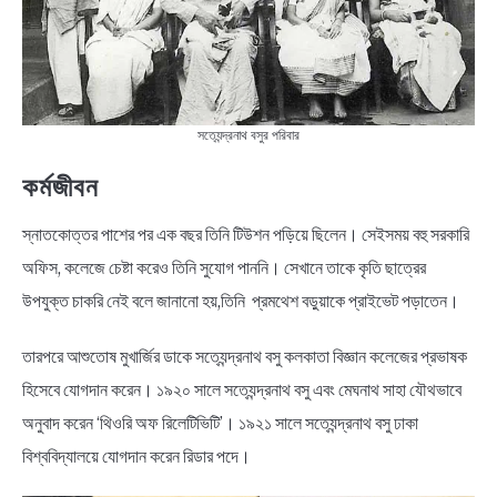
সত্যেন্দ্রনাথ বসুর পরিবার
কর্মজীবন
স্নাতকোত্তর পাশের পর এক বছর তিনি টিউশন পড়িয়ে ছিলেন। সেইসময় বহু সরকারি
অফিস, কলেজে চেষ্টা করেও তিনি সুযোগ পাননি। সেখানে তাকে কৃতি ছাত্রের
উপযুক্ত চাকরি নেই বলে জানানো হয়,তিনি প্রমথেশ বড়ুয়াকে প্রাইভেট পড়াতেন।
তারপরে আশুতোষ মুখার্জির ডাকে সত্যেন্দ্রনাথ বসু কলকাতা বিজ্ঞান কলেজের প্রভাষক
হিসেবে যোগদান করেন। ১৯২০ সালে সত্যেন্দ্রনাথ বসু এবং মেঘনাথ সাহা যৌথভাবে
অনুবাদ করেন ‘থিওরি অফ রিলেটিভিটি’। ১৯২১ সালে সত্যেন্দ্রনাথ বসু ঢাকা
বিশ্ববিদ্যালয়ে যোগদান করেন রিডার পদে।