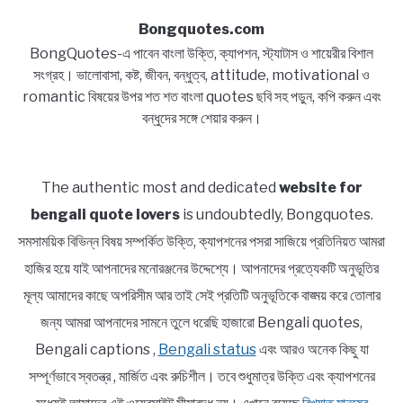
Bongquotes.com
BongQuotes-এ পাবেন বাংলা উক্তি, ক্যাপশন, স্ট্যাটাস ও শায়েরীর বিশাল
সংগ্রহ। ভালোবাসা, কষ্ট, জীবন, বন্ধুত্ব, attitude, motivational ও
romantic বিষয়ের উপর শত শত বাংলা quotes ছবি সহ পড়ুন, কপি করুন এবং
বন্ধুদের সঙ্গে শেয়ার করুন।
The authentic most and dedicated
website for
bengali quote lovers
is undoubtedly, Bongquotes.
সমসাময়িক বিভিন্ন বিষয় সম্পর্কিত উক্তি, ক্যাপশনের পসরা সাজিয়ে প্রতিনিয়ত আমরা
হাজির হয়ে যাই আপনাদের মনোরঞ্জনের উদ্দেশ্যে। আপনাদের প্রত্যেকটি অনুভূতির
মূল্য আমাদের কাছে অপরিসীম আর তাই সেই প্রতিটি অনুভূতিকে বাঙ্ময় করে তোলার
জন্য আমরা আপনাদের সামনে তুলে ধরেছি হাজারো Bengali quotes,
Bengali captions ,
Bengali status
এবং আরও অনেক কিছু যা
সম্পূর্ণভাবে স্বতন্ত্র , মার্জিত এবং রুচিশীল। তবে শুধুমাত্র উক্তি এবং ক্যাপশনের