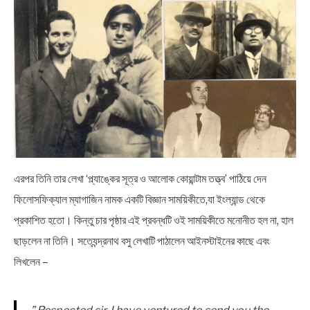
এরপর তিনি তার লেখা ‘প্ল্যাঙ্কের সূত্র ও আলোক কোয়ান্টাম তত্ত্ব’ পাঠিয়ে দেন
ফিলোসফিক্যাল ম্যাগাজিন নামক একটি বিজ্ঞান সাময়িকীতে,যা ইংল্যান্ড থেকে
প্রকাশিত হতো। কিন্তু চার পৃষ্ঠার এই প্রবন্ধটি ওই সাময়িকীতে মনোনীত হল না, হাল
ছাড়লেন না তিনি। সত্যেন্দ্রনাথ বসু লেখাটি পাঠালেন আইনস্টাইনের কাছে এবং
লিখলেন –