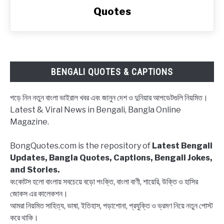
স্টেটাস,
Quotes
ব্লকলিস্ট
নিয়ে
ক্যাপশন,
উক্তি
|
BENGALI QUOTES & CAPTIONS
Block
status
পড়ে নিন নতুন বাংলা ভাইরাল খবর এবং জানুন দেশ ও দুনিয়ার আপডেটগুলি নিয়মিত।
Bangla,
Latest & Viral News in Bengali, Bangla Online
Block
Magazine.
list
Captions,
BongQuotes.com is the repository of
Latest Bengali
Quotes
Updates, Bangla Quotes, Captions, Bengali Jokes,
and Stories.
বংকোটস হলো বাংলায় সবচেয়ে বড়ো পংক্তি, বাংলা বাণী, শায়েরি, উক্তি ও হাসির
জোকস এর কালেকশন।
আমরা নিয়মিত সাহিত্য, ভাষা, ইতিহাস, পড়াশোনা, প্রযুক্তি ও ভ্রমণ নিয়ে নতুন পোস্ট
করে থাকি।