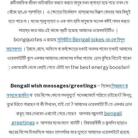
রুটিনমাফিক জীবন অতিবাহিত করতে করতে মানুষ যখন ক্লান্ত হয়ে পড়ে তখন সে
খোঁজে দুদণ্ড প্রশান্তি। এ ক্ষেত্রে নির্ভেজাল হাস্যরসের বিকল্প বোধহয় আর কিছুই
হতে পারে না। মনের প্রফুল্লতা ও এক গাল হাসি মানুষকে অনেক কষ্টই লাঘব করতে
সাহায্য করে আর এই কাজে ব্রতী হয়েছে আমাদের ওয়েবসাইটটিও ।
bongquotes এ রয়েছে
সুনির্বাচিত Bengali jokes এর এক বিপুল
কালেকশন
। ট্রামে ,বাসে, অফিসে বা কর্মক্ষেত্রে যখনই অবসর পাবেন তখনই আমাদের
ওয়েবসাইটটি খুলে একবার আমাদের জোকসের বর্ণময় পাতায় চোখ বুলিয়ে নিতেই পারেন
; একঘেয়েমি থেকে রেহাই পেতে এটাই হল the best energy booster!
Bengali wish messages/greetings
~ নিজের
প্রিয়জন বা
বন্ধুকে জন্মদিন
বা তার বিশেষ কোনো শুভমুহূর্তে শুভেচ্ছাবার্তা পাঠাতে চাইছেন? কিন্তু
বুঝে উঠতে পারছেন না কী লিখবেন, তাই তো ? আমাদের ওয়েবসাইট টি তে একবার চোখ
রাখুন; আর দেখবেন এখানেই পেয়ে গেছেন আপনার পছন্দসই
bengali
greetings
ও আপনার মনের মতন বার্তাটি। বিবাহবার্ষিকী ও জন্মদিন ছাড়াও
বছরের বিশেষ দিনগুলিকে আরও তাৎপর্যময় করে তুলতে আমাদের ওয়েবসাইটে রয়েছে