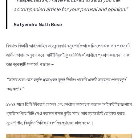
” Respected sir, I have ventured to send you the
accompanied article for your perusal and opinion.”
Satyendra Nath Bose
বিখ্যাত বিজ্ঞানী আইনস্টাইন সত্যেন্দ্রনাথ বসুর প্রতিভাকে চিনলেন এবং তার প্রবন্ধটি
জার্মান ভাষায় অনুবাদ করে ‘ সাইটশ্রিফট ফ্যুর ফিজিক’ জার্নালে প্রকাশ করলেন।এবং
তার প্রবন্ধটি সম্পর্কে বললেন –
“আমার মতে বোস কর্তৃক প্ল্যাঙ্কের সূত্র নির্ধারণ পদ্ধতি একটি অত্যন্ত গুরুত্বপূর্ণ
পদক্ষেপ।”
১৯২৪ সালে তিনি ইউরোপ গেলেন এবং সেখানে আলোচনা করলেন আইনস্টাইনের সাথে
প্যারিসে গিয়ে তিনি দেখা করলেন মাদাম কুরির সাথে, তার ল্যাবরেটরি তে কাজ করার
সুযোগ পান, কিছুদিন তিনি দ্য ব্রগলির ল্যাবেও কাজ করেন।