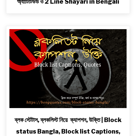
অ্যাটিটিউড ও 2 Line Shayari in Bengali
বাংলা
শায়েরী
২
লাইনে
|
সেরা
প্রেম,
দুঃখ,
রোমান্টিক,
অ্যাটিটিউড
ও
2
Line
Shayari
in
Bengali
link
ব্লক স্টেটাস, ব্লকলিস্ট নিয়ে ক্যাপশন, উক্তি | Block
to
status Bangla, Block list Captions,
ব্লক