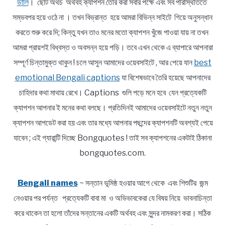
ডালি
। ছোট অথচ অর্থবহ ক্যাপশন তৈরি করা সবার পক্ষে এবং সব পরিস্থিতিতে
সম্ভবপর হয়ে ওঠে না । তখন বিভ্রান্ত হয়ে আমরা বিভিন্ন সাইটে গিয়ে অনুসন্ধান
করতে শুরু করে দি; কিন্তু যখন তাও মনের মতো ক্যাপশন খুঁজে পাওয়া যায় না তখন
আমরা প্রায়শই বিধ্বস্ত ও অবসন্ন হয়ে পড়ি। তবে এখন থেকে এ ব্যাপারে আপনারা
সম্পূর্ণ চিন্তামুক্ত থাকুন ! চলে আসুন আমাদের ওয়েবসাইটে , আর পেয়ে যান
best
emotional Bengali captions
যা বিশেষভাবে তৈরি হয়েছে আপনাদের
চাহিদার কথা মাথায় রেখে। Captions গুলি পড়ে মনে হবে যেন প্রত্যেকটি
ক্যাপশন আপনার ই মনের কথা বলছে। প্রতিদিনই আমাদের ওয়েবসাইটে নতুন নতুন
ক্যাপশন আপডেট করা হয় এবং তার মধ্যে আপনার পছন্দের ক্যাপশনটি অবশ্যই পেয়ে
যাবেন ; এই গ্যারান্টি দিচ্ছে Bongquotes ! তাই সব ক্যাপশনের একটাই ঠিকানা
bongquotes.com.
Bengali names
~ সন্তান ভূমিষ্ঠ হওয়ার আগে থেকে এবং শিশুটির জন্ম
নেওয়ার পর পর্যন্ত প্রত্যেকটি বাবা মা ও অভিভাবকেরা যে বিষয় নিয়ে ভাবনাচিন্তা
করে থাকেন তা হলো তাঁদের সন্তানের একটি অর্থবহ এবং সুন্দর নামকরণ করা। সঠিক