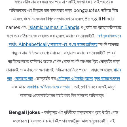
সময়ে সঠিক নাম সব সময় মনে পড়ে না ~এটাই স্বাভাবিক। তাই প্রত্যেক
অভিভাবকের এই চিন্তার ভার লাঘব করার জন্য bongquotes সাজিয়ে নিয়ে
এসেছে বাংলা নামের এক বিপুল সম্ভার যেখানে রয়েছে Bengali Hindu
names এবং
Islamic names in Bangla
. শুধু তাই নয় প্রত্যেকটি নামের
সাথে তার সঠিক মানেও সংযুক্ত করা হয়েছে আমাদের ওয়েবসাইটে।
বর্ণানুক্রমিকভাবে
অর্থাৎ Alphabetically সাজানো এই বাংলা নামের তালিকায়
আপনি আপনার
পছন্দের নাম নিশ্চিতভাবে পেয়ে যাবেন। এছাড়াও আমাদের ওয়েবসাইটে পোষ্য
প্রাণীদের নামের তালিকাও রয়েছে যেখান থেকে আপনি আপনার প্রিয় পোষ্যটির জন্য
মানানসই ও অর্থবহ নাম অনায়াসেই নির্বাচন করে নিতে পারেন। এছাড়াও রয়েছে
বাড়ির
নাম
,
দোকানের নাম
, রেস্তোরাঁর নাম ,
ফেইসবুক ও ইনস্টাগ্রামের সুন্দর নামের সংকলন
এবং আরও
একাধিক অভিনব নামের সম্ভার
। তাই দেরি না করে আজই আসুন
আমাদের ওয়েবসাইটে আর যাচাই করে নিন আমাদের অভিনবত্ব ।
Bengali jokes
~ কর্মব্যস্ত এই পৃথিবীতে হাস্যরসবোধ প্রায় উঠেই গেছে
বললে চলে। ব্যস্ততার কারণে বই পড়ার সময়টুকুও আজ মানুষের নেই । এই