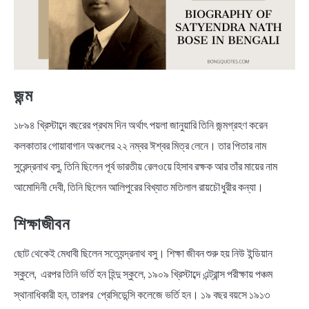
NEWS
BENGALI LYRICS
BENGALI NAMES
জন্ম
BENGALI STORIES
১৮৯৪ খ্রিস্টাব্দে বছরের প্রথম দিন অর্থাৎ পয়লা জানুয়ারি তিনি জন্মগ্রহণ করেন
কলকাতার গোয়াবাগান অঞ্চলের ২২ নম্বর ঈশ্বর মিত্র লেনে। তার পিতার নাম
সুরেন্দ্রনাথ বসু, তিনি ছিলেন পূর্ব ভারতীয় রেলওয়ে হিসাব রক্ষক আর তাঁর মায়ের নাম
আমোদিনী দেবী, তিনি ছিলেন আলিপুরের বিখ্যাত মতিলাল রায়চৌধুরীর কন্যা।
শিক্ষাজীবন
ছোট থেকেই মেধাবী ছিলেন সত্যেন্দ্রনাথ বসু। শিক্ষা জীবন শুরু হয় নিউ ইন্ডিয়ান
স্কুলে, এরপর তিনি ভর্তি হন হিন্দু স্কুলে, ১৯০৯ খ্রিস্টাব্দে এন্ট্রান্স পরীক্ষায় পঞ্চম
স্থানাধিকারী হন, তারপর প্রেসিডেন্সি কলেজে ভর্তি হন। ১৯ বছর বয়সে ১৯১৩