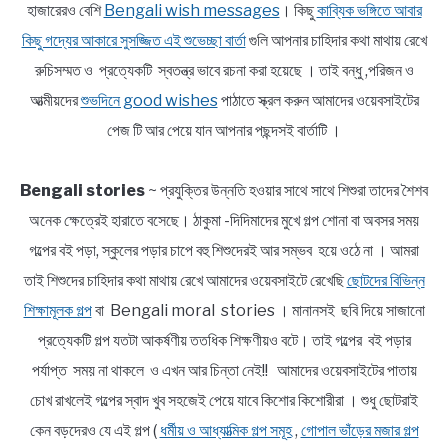
হাজারেরও বেশি
Bengali wish messages
। কিছু
কাব্যিক ভঙ্গিতে আবার
কিছু গদ্যের আকারে সুসজ্জিত এই শুভেচ্ছা বার্তা
গুলি আপনার চাহিদার কথা মাথায় রেখে
রুচিসম্মত ও প্রত্যেকটি স্বতন্ত্র ভাবে রচনা করা হয়েছে । তাই বন্ধু ,পরিজন ও
আত্মীয়দের
শুভদিনে good wishes
পাঠাতে স্ক্রল করুন আমাদের ওয়েবসাইটের
পেজ টি আর পেয়ে যান আপনার পছন্দসই বার্তাটি ।
Bengali stories
~ প্রযুক্তির উন্নতি হওয়ার সাথে সাথে শিশুরা তাদের শৈশব
অনেক ক্ষেত্রেই হারাতে বসেছে। ঠাকুমা -দিদিমাদের মুখে গল্প শোনা বা অবসর সময়
গল্পের বই পড়া, স্কুলের পড়ার চাপে বহু শিশুদেরই আর সম্ভব হয়ে ওঠে না । আমরা
তাই শিশুদের চাহিদার কথা মাথায় রেখে আমাদের ওয়েবসাইটে রেখেছি
ছোটদের বিভিন্ন
শিক্ষামূলক গল্প
বা Bengali moral stories । মানানসই ছবি দিয়ে সাজানো
প্রত্যেকটি গল্প যতটা আকর্ষণীয় ততধিক শিক্ষণীয়ও বটে। তাই গল্পের বই পড়ার
পর্যাপ্ত সময় না থাকলে ও এখন আর চিন্তা নেই!! আমাদের ওয়েবসাইটের পাতায়
চোখ রাখলেই গল্পের স্বাদ খুব সহজেই পেয়ে যাবে কিশোর কিশোরীরা । শুধু ছোটরাই
কেন বড়দেরও যে এই গল্প (
ধর্মীয় ও আধ্যাত্মিক গল্প সমূহ
,
গোপাল ভাঁড়ের মজার গল্প