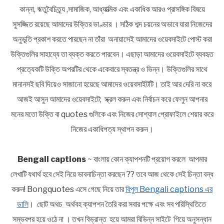
কান্না, ঋতুবৈচিত্র্য ,সামাজিক, আধ্যাত্মিক এবং একাধিক আরও প্রাসঙ্গিক বিষয়ে
সুসজ্জিত রয়েছে আমাদের উক্তির ভাণ্ডার । সঠিক শব্দ চয়নের অভাবে যারা নিজেদের
অনুভূতি প্রকাশ করতে পারছেন না তাঁরা অনায়াসেই আমাদের ওয়েবসাইটে পোস্ট করা
উক্তিগুলির সাহায্যে তা ব্যক্ত করতে পারবেন। এছাড়া আমাদের ওয়েবসাইটে ব্যবহৃত
প্রত্যেকটি উক্তি অপরটির থেকে একেবারে স্বতন্ত্র ও ভিন্ন। উক্তিগুলির সাথে
মানানসই ছবি দিয়েও সাজানো হয়েছে আমাদের ওয়েবসাইটটি। তাই আর দেরি না করে
আজই আসুন আমাদের ওয়েবসাইটে; স্ক্রল করুন এবং নির্বাচন করে ফেলুন আপনার
মনের মতো উক্তি বা quotes গুলিকে এবং নিজের সোশ্যাল প্রোফাইলে শেয়ার করে
নিজের একাধিপত্য স্থাপন করুন।
Bengali captions
~ বাংলায় কোন ক্যাপশনটি প্রয়োগ করলে আপমার
লেখাটি যথার্থ হবে সেই নিয়ে ভাবনাচিন্তা করছেন ?? তবে আজ থেকে সেই চিন্তা বন্ধ
করুন! Bongquotes এসে গেছে নিয়ে তার
বিপুল Bengali captions এর
ডালি
। ছোট অথচ অর্থবহ ক্যাপশন তৈরি করা সবার পক্ষে এবং সব পরিস্থিতিতে
সম্ভবপর হয়ে ওঠে না । তখন বিভ্রান্ত হয়ে আমরা বিভিন্ন সাইটে গিয়ে অনুসন্ধান