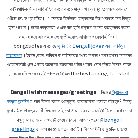
রুটিনমাফিক জীবন অতিবাহিত করতে করতে মানুষ যখন ক্লান্ত হয়ে পড়ে তখন সে
খোঁজে দুদণ্ড প্রশান্তি। এ ক্ষেত্রে নির্ভেজাল হাস্যরসের বিকল্প বোধহয় আর কিছুই
হতে পারে না। মনের প্রফুল্লতা ও এক গাল হাসি মানুষকে অনেক কষ্টই লাঘব করতে
সাহায্য করে আর এই কাজে ব্রতী হয়েছে আমাদের ওয়েবসাইটটিও ।
bongquotes এ রয়েছে
সুনির্বাচিত Bengali jokes এর এক বিপুল
কালেকশন
। ট্রামে ,বাসে, অফিসে বা কর্মক্ষেত্রে যখনই অবসর পাবেন তখনই আমাদের
ওয়েবসাইটটি খুলে একবার আমাদের জোকসের বর্ণময় পাতায় চোখ বুলিয়ে নিতেই পারেন
; একঘেয়েমি থেকে রেহাই পেতে এটাই হল the best energy booster!
Bengali wish messages/greetings
~ নিজের
প্রিয়জন বা
বন্ধুকে জন্মদিন
বা তার বিশেষ কোনো শুভমুহূর্তে শুভেচ্ছাবার্তা পাঠাতে চাইছেন? কিন্তু
বুঝে উঠতে পারছেন না কী লিখবেন, তাই তো ? আমাদের ওয়েবসাইট টি তে একবার চোখ
রাখুন; আর দেখবেন এখানেই পেয়ে গেছেন আপনার পছন্দসই
bengali
greetings
ও আপনার মনের মতন বার্তাটি। বিবাহবার্ষিকী ও জন্মদিন ছাড়াও