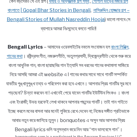
কেন বড়দেরও যে এই গল্প (
ধর্মীয় ও আধ্যাত্মিক গল্প সমূহ
,
গোপাল ভাঁড়ের মজার গল্প
বাংলাতে | Gopal Bhar Stories in Bengali
,
নাসিরুদ্দিন হোজ্জার গল্প –
Bengali Stories of Mullah Nasreddin Hooja
) ভালো লাগবে সে
ব্যাপারে আমরা নিঃসন্দেহে বলতে পারি !!
Bengali Lyrics
– আমাদের ওয়েবসাইটের নবতম সংযোজন হল
বাংলা লিরিক্স,
গানের কথা
। রবীন্দ্রসংগীত, নজরুলগীতি, অতুলপ্রসাদী, দ্বিজেন্দ্রগীতি থেকে শুরু করে
বাংলা আধুনিক গান, বাংলা ছায়াছবির গান ইত্যাদি সব ধরনের গানের কথামালা সাজিয়ে
নিয়ে আসছি আমরা এই website এ l গানের কথার সাথে সাথে গানটি সম্পর্কিত
যাবতীয় পুঙ্খানুপুঙ্খ তথ্য ও পরিবেশন করা হবে এখানে। আপনার প্রিয় গানটির সুর মনে
পড়ছেনা? চিন্তা করবেন না ! এখানেই পেয়ে যাবেন গানটির ইউটিউব লিংকও । বাংলা
এবং ইংরাজী; উভয় হরফেই লেখা থাকবে আপনার পছন্দের গানটি। তাই গান গাইতে
ইচ্ছে করলে মনের বাসনা আর মনেই লুকিয়ে রেখে দেবেন না; নিজের সঙ্গীত প্রতিভাকে
আবার নতুন করে জাগিয়ে তুলুন। bonquotes এ অসুন আর আপনার প্রিয়
Bengali lyrics গুলি অনুসন্ধান করে নিন আর “গান ভালবেসে গান”।
bongquotes.com is a participant in the Amazon Services LLC