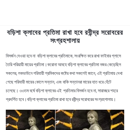
বড়িশা ক্লাবের প্রতিমা রাখা হবে রবীন্দ্র সরোবরের
TECHNOLOGY
সংগ্রহশালায়
HEALTH & LIFESTYLE
বিসর্জন দেওয়া হবে না বড়িশা ক্লাবের প্রতিমাকে, সংরক্ষিত করে রাখা ফাইবার গ্লাসে
in
News
তৈরি পরিয়ায়ী মায়ের প্রতিমা।করোনা আবহে বড়িশা ক্লাবের প্রতিমা নজর কেড়েছিল
BIOGRAPHY
সকলের, লকডাউনে পরিযায়ী শ্রমিকদের কষ্টের কথা সকলেই জানে, এই প্রতিমায় দেখা
EDUCATIONAL
গেছে পরিযায়ী মায়ের কোলে সন্তান, এবং বাকি সন্তানরা মায়ের হাত ধরে হেঁটে
চলেছে। ৩৩তম বর্ষে বড়িশা ক্লাবের এই প্রতিমার বিসর্জন হবে না, সারাবছর শহরে
BENGALI WISHES
প্রদর্শিত হবে।বড়িশা ক্লাবের প্রতিমা রাখা হবে রবীন্দ্র সরোবরের সংগ্রহশালায়।
QUOTES & CAPTIONS