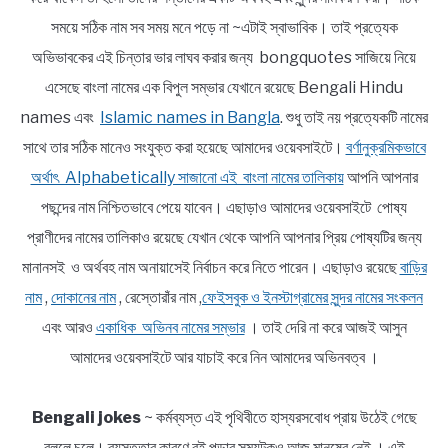
সময়ে সঠিক নাম সব সময় মনে পড়ে না ~এটাই স্বাভাবিক। তাই প্রত্যেক
অভিভাবকের এই চিন্তার ভার লাঘব করার জন্য bongquotes সাজিয়ে নিয়ে
এসেছে বাংলা নামের এক বিপুল সম্ভার যেখানে রয়েছে Bengali Hindu
names এবং
Islamic names in Bangla
. শুধু তাই নয় প্রত্যেকটি নামের
সাথে তার সঠিক মানেও সংযুক্ত করা হয়েছে আমাদের ওয়েবসাইটে।
বর্ণানুক্রমিকভাবে
অর্থাৎ Alphabetically সাজানো এই বাংলা নামের তালিকায়
আপনি আপনার
পছন্দের নাম নিশ্চিতভাবে পেয়ে যাবেন। এছাড়াও আমাদের ওয়েবসাইটে পোষ্য
প্রাণীদের নামের তালিকাও রয়েছে যেখান থেকে আপনি আপনার প্রিয় পোষ্যটির জন্য
মানানসই ও অর্থবহ নাম অনায়াসেই নির্বাচন করে নিতে পারেন। এছাড়াও রয়েছে
বাড়ির
নাম
,
দোকানের নাম
, রেস্তোরাঁর নাম ,
ফেইসবুক ও ইনস্টাগ্রামের সুন্দর নামের সংকলন
এবং আরও
একাধিক অভিনব নামের সম্ভার
। তাই দেরি না করে আজই আসুন
আমাদের ওয়েবসাইটে আর যাচাই করে নিন আমাদের অভিনবত্ব ।
Bengali jokes
~ কর্মব্যস্ত এই পৃথিবীতে হাস্যরসবোধ প্রায় উঠেই গেছে
বললে চলে। ব্যস্ততার কারণে বই পড়ার সময়টুকুও আজ মানুষের নেই । এই