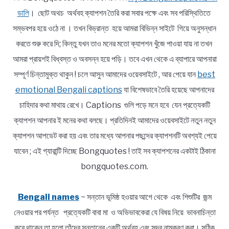
ডালি
। ছোট অথচ অর্থবহ ক্যাপশন তৈরি করা সবার পক্ষে এবং সব পরিস্থিতিতে
সম্ভবপর হয়ে ওঠে না । তখন বিভ্রান্ত হয়ে আমরা বিভিন্ন সাইটে গিয়ে অনুসন্ধান
করতে শুরু করে দি; কিন্তু যখন তাও মনের মতো ক্যাপশন খুঁজে পাওয়া যায় না তখন
আমরা প্রায়শই বিধ্বস্ত ও অবসন্ন হয়ে পড়ি। তবে এখন থেকে এ ব্যাপারে আপনারা
সম্পূর্ণ চিন্তামুক্ত থাকুন ! চলে আসুন আমাদের ওয়েবসাইটে , আর পেয়ে যান
best
emotional Bengali captions
যা বিশেষভাবে তৈরি হয়েছে আপনাদের
চাহিদার কথা মাথায় রেখে। Captions গুলি পড়ে মনে হবে যেন প্রত্যেকটি
ক্যাপশন আপনার ই মনের কথা বলছে। প্রতিদিনই আমাদের ওয়েবসাইটে নতুন নতুন
ক্যাপশন আপডেট করা হয় এবং তার মধ্যে আপনার পছন্দের ক্যাপশনটি অবশ্যই পেয়ে
যাবেন ; এই গ্যারান্টি দিচ্ছে Bongquotes ! তাই সব ক্যাপশনের একটাই ঠিকানা
bongquotes.com.
Bengali names
~ সন্তান ভূমিষ্ঠ হওয়ার আগে থেকে এবং শিশুটির জন্ম
নেওয়ার পর পর্যন্ত প্রত্যেকটি বাবা মা ও অভিভাবকেরা যে বিষয় নিয়ে ভাবনাচিন্তা
করে থাকেন তা হলো তাঁদের সন্তানের একটি অর্থবহ এবং সুন্দর নামকরণ করা। সঠিক