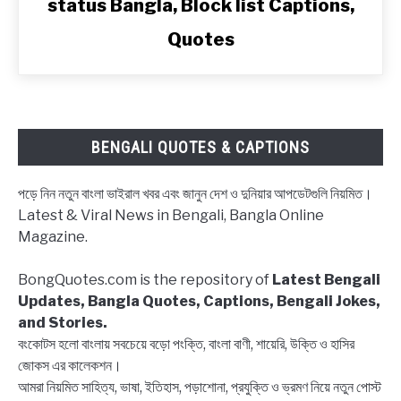
status Bangla, Block list Captions,
ব্লক
স্টেটাস,
Quotes
ব্লকলিস্ট
নিয়ে
ক্যাপশন,
উক্তি
|
BENGALI QUOTES & CAPTIONS
Block
status
পড়ে নিন নতুন বাংলা ভাইরাল খবর এবং জানুন দেশ ও দুনিয়ার আপডেটগুলি নিয়মিত।
Bangla,
Latest & Viral News in Bengali, Bangla Online
Block
Magazine.
list
Captions,
BongQuotes.com is the repository of
Latest Bengali
Quotes
Updates, Bangla Quotes, Captions, Bengali Jokes,
and Stories.
বংকোটস হলো বাংলায় সবচেয়ে বড়ো পংক্তি, বাংলা বাণী, শায়েরি, উক্তি ও হাসির
জোকস এর কালেকশন।
আমরা নিয়মিত সাহিত্য, ভাষা, ইতিহাস, পড়াশোনা, প্রযুক্তি ও ভ্রমণ নিয়ে নতুন পোস্ট