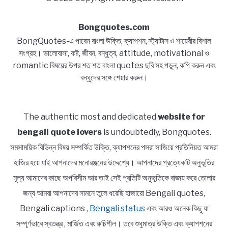
Bongquotes.com
BongQuotes-এ পাবেন বাংলা উক্তি, ক্যাপশন, স্ট্যাটাস ও শায়েরীর বিশাল
সংগ্রহ। ভালোবাসা, কষ্ট, জীবন, বন্ধুত্ব, attitude, motivational ও
romantic বিষয়ের উপর শত শত বাংলা quotes ছবি সহ পড়ুন, কপি করুন এবং
বন্ধুদের সঙ্গে শেয়ার করুন।
The authentic most and dedicated
website for
bengali quote lovers
is undoubtedly, Bongquotes.
সমসাময়িক বিভিন্ন বিষয় সম্পর্কিত উক্তি, ক্যাপশনের পসরা সাজিয়ে প্রতিনিয়ত আমরা
হাজির হয়ে যাই আপনাদের মনোরঞ্জনের উদ্দেশ্যে। আপনাদের প্রত্যেকটি অনুভূতির
মূল্য আমাদের কাছে অপরিসীম আর তাই সেই প্রতিটি অনুভূতিকে বাঙ্ময় করে তোলার
জন্য আমরা আপনাদের সামনে তুলে ধরেছি হাজারো Bengali quotes,
Bengali captions ,
Bengali status
এবং আরও অনেক কিছু যা
সম্পূর্ণভাবে স্বতন্ত্র , মার্জিত এবং রুচিশীল। তবে শুধুমাত্র উক্তি এবং ক্যাপশনের