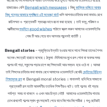
বছরের বিশেষ দিনগুলিকে আরও তাৎপর্যময় করে তুলতে আমাদের ওয়েবসাইটে রয়েছে
হাজারেরও বেশি
Bengali wish messages
। কিছু
কাব্যিক ভঙ্গিতে আবার
কিছু গদ্যের আকারে সুসজ্জিত এই শুভেচ্ছা বার্তা
গুলি আপনার চাহিদার কথা মাথায় রেখে
রুচিসম্মত ও প্রত্যেকটি স্বতন্ত্র ভাবে রচনা করা হয়েছে । তাই বন্ধু ,পরিজন ও
আত্মীয়দের
শুভদিনে good wishes
পাঠাতে স্ক্রল করুন আমাদের ওয়েবসাইটের
পেজ টি আর পেয়ে যান আপনার পছন্দসই বার্তাটি ।
Bengali stories
~ প্রযুক্তির উন্নতি হওয়ার সাথে সাথে শিশুরা তাদের শৈশব
অনেক ক্ষেত্রেই হারাতে বসেছে। ঠাকুমা -দিদিমাদের মুখে গল্প শোনা বা অবসর সময়
গল্পের বই পড়া, স্কুলের পড়ার চাপে বহু শিশুদেরই আর সম্ভব হয়ে ওঠে না । আমরা
তাই শিশুদের চাহিদার কথা মাথায় রেখে আমাদের ওয়েবসাইটে রেখেছি
ছোটদের বিভিন্ন
শিক্ষামূলক গল্প
বা Bengali moral stories । মানানসই ছবি দিয়ে সাজানো
প্রত্যেকটি গল্প যতটা আকর্ষণীয় ততধিক শিক্ষণীয়ও বটে। তাই গল্পের বই পড়ার
পর্যাপ্ত সময় না থাকলে ও এখন আর চিন্তা নেই!! আমাদের ওয়েবসাইটের পাতায়
চোখ রাখলেই গল্পের স্বাদ খুব সহজেই পেয়ে যাবে কিশোর কিশোরীরা । শুধু ছোটরাই