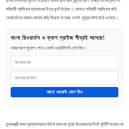
দুর্গার অসামান্য মূর্তিটি গড়েছেন, ভাবনা ছিল শিল্পী রিন্টু দাসের। এবছর অনেক মন্ডপেই
পরিযায়ী শ্রমিকের হাহাকারের চিত্র ফুটে উঠেছে। কোথাও পরিযায়ী শ্রমিকের বাড়ি
ফেরার চিত্র আবার কোথায় বাড়ি ফিরতে না পারা, পথেই মৃত্যুর ঘটনা উঠে এসেছে।
বাংলা রিওয়ার্ডস ও ক্যাশ প্রাইজ শীঘ্রই আসছে!
সবার আগে সুযোগ পেতে এখনই ওয়েটলিস্টে যোগ দিন।
আগে থেকেই যোগ দিন
মুখ্যমন্ত্রী মমতা বন্দ্যোপাধ্যায় বড়িশা ক্লাবের পুজো উদ্বোধনের দিনই মূর্তিটি সংরক্ষণের