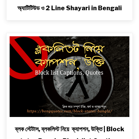
to
অ্যাটিটিউড ও 2 Line Shayari in Bengali
বাংলা
শায়েরী
২
লাইনে
|
সেরা
প্রেম,
দুঃখ,
রোমান্টিক,
অ্যাটিটিউড
ও
2
Line
Shayari
in
Bengali
link
ব্লক স্টেটাস, ব্লকলিস্ট নিয়ে ক্যাপশন, উক্তি | Block
to