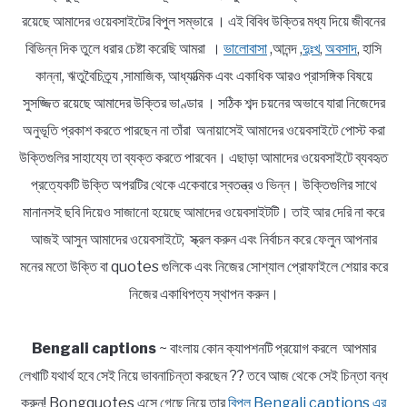
রয়েছে আমাদের ওয়েবসাইটের বিপুল সম্ভারে । এই বিবিধ উক্তির মধ্য দিয়ে জীবনের
বিভিন্ন দিক তুলে ধরার চেষ্টা করেছি আমরা ।
ভালোবাসা
,আনন্দ ,
দুঃখ
,
অবসাদ
, হাসি
কান্না, ঋতুবৈচিত্র্য ,সামাজিক, আধ্যাত্মিক এবং একাধিক আরও প্রাসঙ্গিক বিষয়ে
সুসজ্জিত রয়েছে আমাদের উক্তির ভাণ্ডার । সঠিক শব্দ চয়নের অভাবে যারা নিজেদের
অনুভূতি প্রকাশ করতে পারছেন না তাঁরা অনায়াসেই আমাদের ওয়েবসাইটে পোস্ট করা
উক্তিগুলির সাহায্যে তা ব্যক্ত করতে পারবেন। এছাড়া আমাদের ওয়েবসাইটে ব্যবহৃত
প্রত্যেকটি উক্তি অপরটির থেকে একেবারে স্বতন্ত্র ও ভিন্ন। উক্তিগুলির সাথে
মানানসই ছবি দিয়েও সাজানো হয়েছে আমাদের ওয়েবসাইটটি। তাই আর দেরি না করে
আজই আসুন আমাদের ওয়েবসাইটে; স্ক্রল করুন এবং নির্বাচন করে ফেলুন আপনার
মনের মতো উক্তি বা quotes গুলিকে এবং নিজের সোশ্যাল প্রোফাইলে শেয়ার করে
নিজের একাধিপত্য স্থাপন করুন।
Bengali captions
~ বাংলায় কোন ক্যাপশনটি প্রয়োগ করলে আপমার
লেখাটি যথার্থ হবে সেই নিয়ে ভাবনাচিন্তা করছেন ?? তবে আজ থেকে সেই চিন্তা বন্ধ
করুন! Bongquotes এসে গেছে নিয়ে তার
বিপুল Bengali captions এর