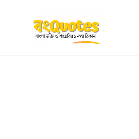
OGRAPHY
EDUCATIONAL
BENGALI WISHES
QUOT
BENGALI NAMES
BENGALI STORIES