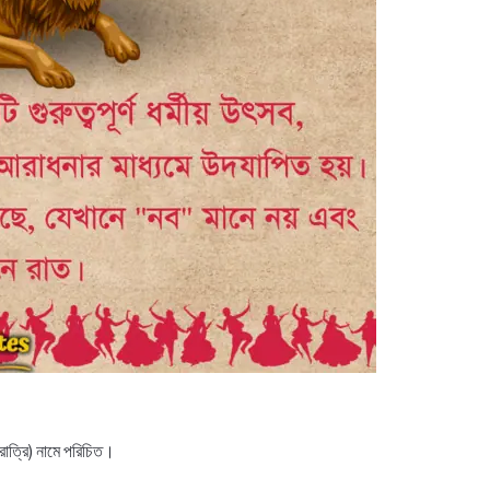
নবরাত্রি) নামে পরিচিত।