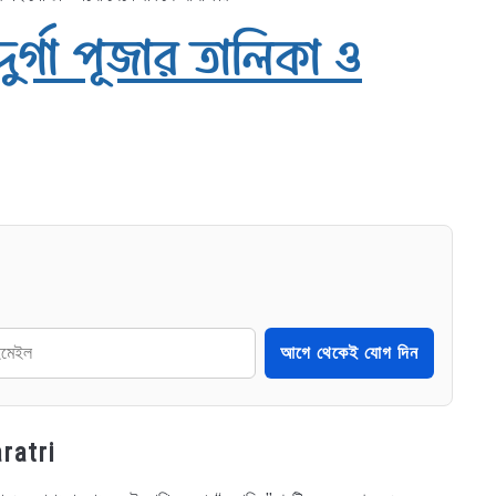
র্গা পূজার তালিকা ও
আগে থেকেই যোগ দিন
aratri